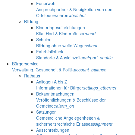
Feuerwehr
Ansprechpartner & Neuigkeiten von den
Ortsfeuerwehren
whatshot
Bildung
Kindertageseinrichtungen
Kita, Hort & Kinderhäuser
mood
Schulen
Bildung ohne weite Wege
school
Fahrbibliothek
Standorte & Ausleihzeiten
airport_shuttle
Bürgerservice
Verwaltung, Gesundheit & Politik
account_balance
Rathaus
Anliegen A bis Z
Informationen für Bürger
settings_ethernet
Bekanntmachungen
Veröffentlichungen & Beschlüsse der
Gemeinde
alarm_on
Satzungen
Gemeindliche Angelegenheiten &
sicherheitsrechtliche Erlasse
assignment
Ausschreibungen