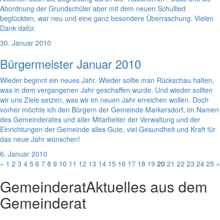
Abordnung der Grundschüler aber mit dem neuen Schullied
beglückten, war neu und eine ganz besondere Überraschung. Vielen
Dank dafür.
30. Januar 2010
Bürgermeister Januar 2010
Wieder beginnt ein neues Jahr. Wieder sollte man Rückschau halten,
was in dem vergangenen Jahr geschaffen wurde. Und wieder sollten
wir uns Ziele setzen, was wir im neuen Jahr erreichen wollen. Doch
vorher möchte ich den Bürgern der Gemeinde Markersdorf, im Namen
des Gemeinderates und aller Mitarbeiter der Verwaltung und der
Einrichtungen der Gemeinde alles Gute, viel Gesundheit und Kraft für
das neue Jahr wünschen!
6. Januar 2010
«
1
2
3
4
5
6
7
8
9
10
11
12
13
14
15
16
17
18
19
20
21
22
23
24
25
»
Gemeinderat
Aktuelles aus dem
Gemeinderat