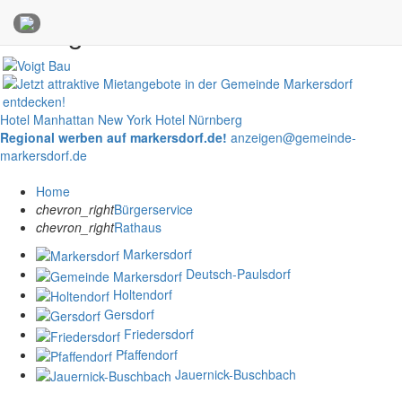
Anzeigen
Hotel Manhattan New York
Hotel Nürnberg
Regional werben auf markersdorf.de!
anzeigen@gemeinde-
markersdorf.de
Home
chevron_right
Bürgerservice
chevron_right
Rathaus
Markersdorf
Deutsch-Paulsdorf
Holtendorf
Gersdorf
Friedersdorf
Pfaffendorf
Jauernick-Buschbach