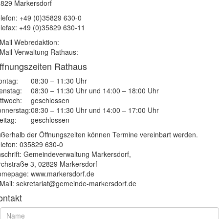
829 Markersdorf
lefon: +49 (0)35829 630-0
lefax: +49 (0)35829 630-11
Mail Webredaktion:
Mail Verwaltung Rathaus:
ffnungszeiten Rathaus
ntag:
08:30 – 11:30 Uhr
enstag:
08:30 – 11:30 Uhr und 14:00 – 18:00 Uhr
ttwoch:
geschlossen
nnerstag:
08:30 – 11:30 Uhr und 14:00 – 17:00 Uhr
eitag:
geschlossen
ßerhalb der Öffnungszeiten können Termine vereinbart werden.
lefon: 035829 630-0
schrift: Gemeindeverwaltung Markersdorf,
rchstraße 3, 02829 Markersdorf
mepage: www.markersdorf.de
Mail: sekretariat@gemeinde-markersdorf.de
ontakt