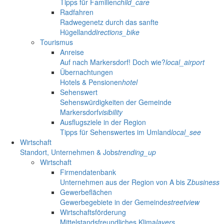
Tipps für Familien
child_care
Radfahren
Radwegenetz durch das sanfte
Hügelland
directions_bike
Tourismus
Anreise
Auf nach Markersdorf! Doch wie?
local_airport
Übernachtungen
Hotels & Pensionen
hotel
Sehenswert
Sehenswürdigkeiten der Gemeinde
Markersdorf
visibility
Ausflugsziele in der Region
Tipps für Sehenswertes im Umland
local_see
Wirtschaft
Standort, Unternehmen & Jobs
trending_up
Wirtschaft
Firmendatenbank
Unternehmen aus der Region von A bis Z
business
Gewerbeflächen
Gewerbegebiete in der Gemeinde
streetview
Wirtschaftsförderung
Mittelstandsfreundliches Klima
layers