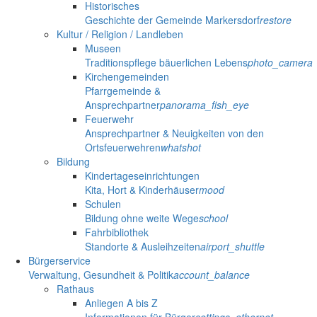
Historisches
Geschichte der Gemeinde Markersdorf
restore
Kultur / Religion / Landleben
Museen
Traditionspflege bäuerlichen Lebens
photo_camera
Kirchengemeinden
Pfarrgemeinde &
Ansprechpartner
panorama_fish_eye
Feuerwehr
Ansprechpartner & Neuigkeiten von den
Ortsfeuerwehren
whatshot
Bildung
Kindertageseinrichtungen
Kita, Hort & Kinderhäuser
mood
Schulen
Bildung ohne weite Wege
school
Fahrbibliothek
Standorte & Ausleihzeiten
airport_shuttle
Bürgerservice
Verwaltung, Gesundheit & Politik
account_balance
Rathaus
Anliegen A bis Z