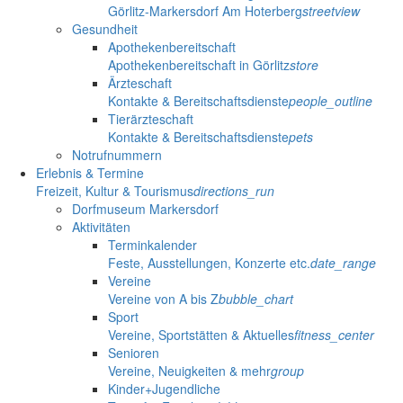
Görlitz-Markersdorf Am Hoterberg
streetview
Gesundheit
Apothekenbereitschaft
Apothekenbereitschaft in Görlitz
store
Ärzteschaft
Kontakte & Bereitschaftsdienste
people_outline
Tierärzteschaft
Kontakte & Bereitschaftsdienste
pets
Notrufnummern
Erlebnis & Termine
Freizeit, Kultur & Tourismus
directions_run
Dorfmuseum Markersdorf
Aktivitäten
Terminkalender
Feste, Ausstellungen, Konzerte etc.
date_range
Vereine
Vereine von A bis Z
bubble_chart
Sport
Vereine, Sportstätten & Aktuelles
fitness_center
Senioren
Vereine, Neuigkeiten & mehr
group
Kinder+Jugendliche