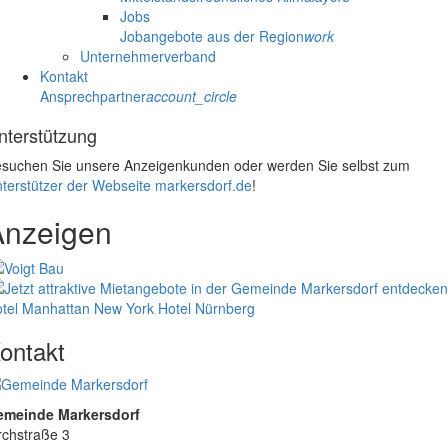
Jobs
Jobangebote aus der Region
work
Unternehmerverband
Kontakt
Ansprechpartner
account_circle
nterstützung
suchen Sie unsere Anzeigenkunden oder werden Sie selbst zum
terstützer der Webseite markersdorf.de
!
Anzeigen
tel Manhattan New York
Hotel Nürnberg
ontakt
emeinde Markersdorf
rchstraße 3