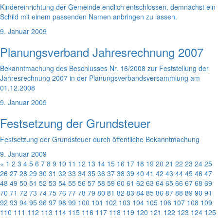
Kindereinrichtung der Gemeinde endlich entschlossen, demnächst ein
Schild mit einem passenden Namen anbringen zu lassen.
9. Januar 2009
Planungsverband Jahresrechnung 2007
Bekanntmachung des Beschlusses Nr. 16/2008 zur Feststellung der
Jahresrechnung 2007 in der Planungsverbandsversammlung am
01.12.2008
9. Januar 2009
Festsetzung der Grundsteuer
Festsetzung der Grundsteuer durch öffentliche Bekanntmachung
9. Januar 2009
«
1
2
3
4
5
6
7
8
9
10
11
12
13
14
15
16
17
18
19
20
21
22
23
24
25
26
27
28
29
30
31
32
33
34
35
36
37
38
39
40
41
42
43
44
45
46
47
48
49
50
51
52
53
54
55
56
57
58
59
60
61
62
63
64
65
66
67
68
69
70
71
72
73
74
75
76
77
78
79
80
81
82
83
84
85
86
87
88
89
90
91
92
93
94
95
96
97
98
99
100
101
102
103
104
105
106
107
108
109
110
111
112
113
114
115
116
117
118
119
120
121
122
123
124
125