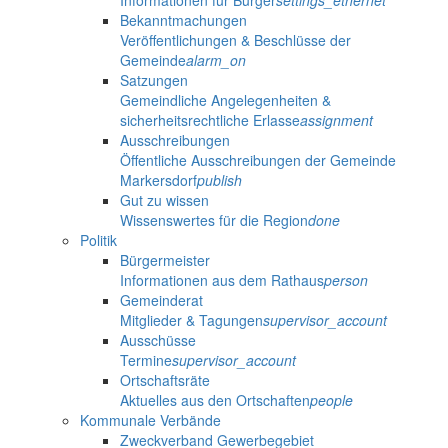
Informationen für Bürger
settings_ethernet
Bekanntmachungen
Veröffentlichungen & Beschlüsse der
Gemeinde
alarm_on
Satzungen
Gemeindliche Angelegenheiten &
sicherheitsrechtliche Erlasse
assignment
Ausschreibungen
Öffentliche Ausschreibungen der Gemeinde
Markersdorf
publish
Gut zu wissen
Wissenswertes für die Region
done
Politik
Bürgermeister
Informationen aus dem Rathaus
person
Gemeinderat
Mitglieder & Tagungen
supervisor_account
Ausschüsse
Termine
supervisor_account
Ortschaftsräte
Aktuelles aus den Ortschaften
people
Kommunale Verbände
Zweckverband Gewerbegebiet