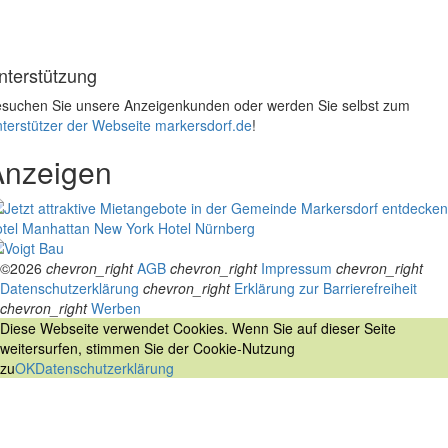
nterstützung
suchen Sie unsere Anzeigenkunden oder werden Sie selbst zum
terstützer der Webseite markersdorf.de
!
Anzeigen
tel Manhattan New York
Hotel Nürnberg
©2026
chevron_right
AGB
chevron_right
Impressum
chevron_right
Datenschutzerklärung
chevron_right
Erklärung zur Barrierefreiheit
chevron_right
Werben
Diese Webseite verwendet Cookies. Wenn Sie auf dieser Seite
weitersurfen, stimmen Sie der Cookie-Nutzung
zu
OK
Datenschutzerklärung