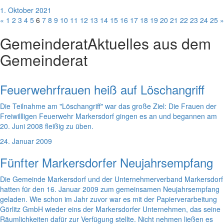
1. Oktober 2021
«
1
2
3
4
5
6
7
8
9
10
11
12
13
14
15
16
17
18
19
20
21
22
23
24
25
»
Gemeinderat
Aktuelles aus dem
Gemeinderat
Feuerwehrfrauen heiß auf Löschangriff
Die Teilnahme am "Löschangriff" war das große Ziel: Die Frauen der
Freiwillligen Feuerwehr Markersdorf gingen es an und begannen am
20. Juni 2008 fleißig zu üben.
24. Januar 2009
Fünfter Markersdorfer Neujahrsempfang
Die Gemeinde Markersdorf und der Unternehmerverband Markersdorf
hatten für den 16. Januar 2009 zum gemeinsamen Neujahrsempfang
geladen. Wie schon im Jahr zuvor war es mit der Papierverarbeitung
Görlitz GmbH wieder eins der Markersdorfer Unternehmen, das seine
Räumlichkeiten dafür zur Verfügung stellte. Nicht nehmen ließen es