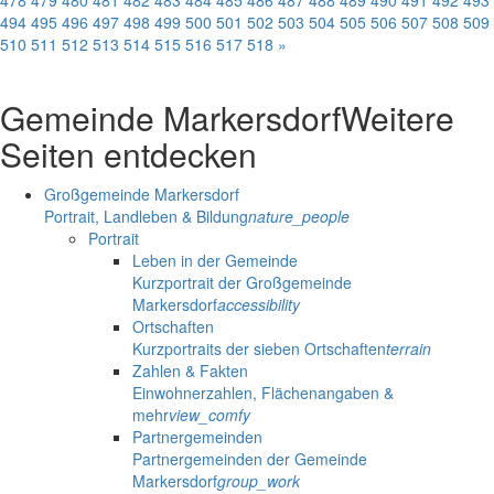
478
479
480
481
482
483
484
485
486
487
488
489
490
491
492
493
494
495
496
497
498
499
500
501
502
503
504
505
506
507
508
509
510
511
512
513
514
515
516
517
518
»
Gemeinde Markersdorf
Weitere
Seiten entdecken
Großgemeinde Markersdorf
Portrait, Landleben & Bildung
nature_people
Portrait
Leben in der Gemeinde
Kurzportrait der Großgemeinde
Markersdorf
accessibility
Ortschaften
Kurzportraits der sieben Ortschaften
terrain
Zahlen & Fakten
Einwohnerzahlen, Flächenangaben &
mehr
view_comfy
Partnergemeinden
Partnergemeinden der Gemeinde
Markersdorf
group_work