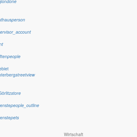
gion
done
athaus
person
ervisor_account
nt
ften
people
biet
oterberg
streetview
örlitz
store
ienste
people_outline
ienste
pets
Wirtschaft