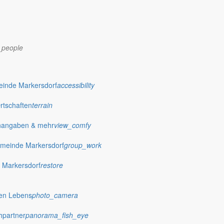
_people
dorf.de
einde Markersdorf
accessibility
Ortschaften
terrain
nangaben & mehr
view_comfy
meinde Markersdorf
group_work
 Markersdorf
restore
hen Lebens
photo_camera
hpartner
panorama_fish_eye