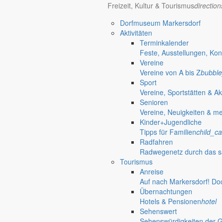
Freizeit, Kultur & Tourismus
directio
Dorfmuseum Markersdorf
Aktivitäten
Terminkalender
Feste, Ausstellungen, Kon
Vereine
Vereine von A bis Z
bubble
Sport
Vereine, Sportstätten & Ak
Senioren
Vereine, Neuigkeiten & m
Kinder+Jugendliche
Tipps für Familien
child_ca
Radfahren
Radwegenetz durch das s
Tourismus
Anreise
Auf nach Markersdorf! Do
Deutsch-Paulsdorf
Übernachtungen
Holtendorf
Hotels & Pensionen
hotel
Sehenswert
Gersdorf
Sehenswürdigkeiten der 