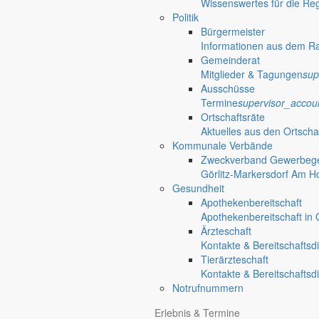
Wissenswertes für die Re
Politik
Bürgermeister
Informationen aus dem R
Gemeinderat
Mitglieder & Tagungen
sup
Ausschüsse
Termine
supervisor_accou
Ortschaftsräte
Aktuelles aus den Ortscha
Kommunale Verbände
Zweckverband Gewerbege
Görlitz-Markersdorf Am H
Gesundheit
Apothekenbereitschaft
Apothekenbereitschaft in G
Ärzteschaft
Kontakte & Bereitschaftsd
Tierärzteschaft
Kontakte & Bereitschaftsd
Notrufnummern
Erlebnis & Termine