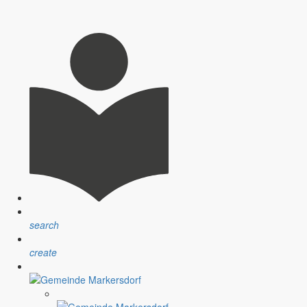
nsprechpartner, Öffnungszeiten und Informationen zu
sblatt” erfolgt sind.
ndlichen Raum werden aufgegriffen.
search
create
assignment
Satzungen
r Gemeinde
Verfahrensvorschriften und Gebühren