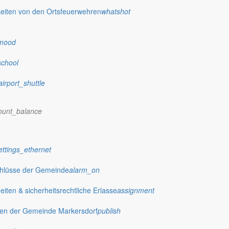
eiten von den Ortsfeuerwehren
whatshot
mood
school
airport_shuttle
ount_balance
ettings_ethernet
chlüsse der Gemeinde
alarm_on
ten & sicherheitsrechtliche Erlasse
assignment
gen der Gemeinde Markersdorf
publish