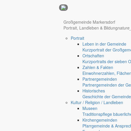
Anzeigen
Hotel Manhattan New York
Hotel Nürnberg
Großgemeinde Markersdorf
Portrait, Landleben & Bildung
nature
Portrait
Regional werben auf markersdorf.de!
anzeigen@gemeinde-markers
Leben in der Gemeinde
Kurzportrait der Großgem
Home
Ortschaften
chevron_right
Bürgerservice
Kurzportraits der sieben 
chevron_right
Rathaus
Zahlen & Fakten
Markersdorf
Einwohnerzahlen, Fläche
Partnergemeinden
Partnergemeinden der Ge
Historisches
Geschichte der Gemeinde
Kultur / Religion / Landleben
Museen
Traditionspflege bäuerlic
Kirchengemeinden
Pfarrgemeinde & Ansprec