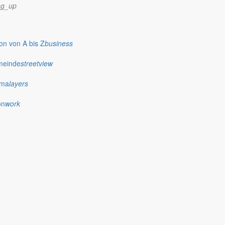
ng_up
n von A bis Z
business
meinde
streetview
ima
layers
on
work