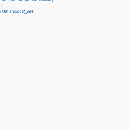
n
im Umland
local_see
 stellt das Rathaus Markersdorf viele Informationen online bereit. A
on Veröffentlichungen, die amtlich im “Schöpsboten – Dorfzeitung & Amt
dorfer Kirchtürme hinaus und Belange der Region und des Lebens im lä
och aufgenommen werden sollte!
publish
achungen
Ausschreibungen
iedergabe amtlicher
Öffentliche Ausschreibungen de