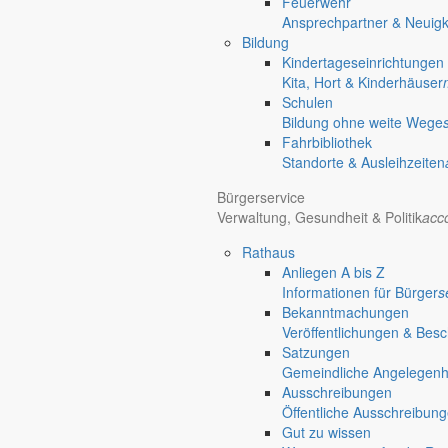
Feuerwehr
Ansprechpartner & Neuigk
Bildung
Kindertageseinrichtungen
Kita, Hort & Kinderhäuser
Schulen
Bildung ohne weite Wege
Fahrbibliothek
Standorte & Ausleihzeiten
Bürgerservice
Verwaltung, Gesundheit & Politik
acc
Rathaus
Anliegen A bis Z
Informationen für Bürger
s
Bekanntmachungen
Veröffentlichungen & Bes
Satzungen
Gemeindliche Angelegenhei
Ausschreibungen
Öffentliche Ausschreibun
Gut zu wissen