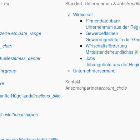
ns_run
Standort, Unternehmen & Jobs
trendi
Wirtschaft
Firmendatenbank
Unternehmen aus der Regio
zerte etc.
date_range
Gewerbeflächen
Gewerbegebiete in der Ge
_chart
Wirtschaftsförderung
Mittelstandsfreundliches Kl
tuelles
fitness_center
Jobs
Jobangebote aus der Regi
ehr
group
Unternehmerverband
Kontakt
re
Ansprechpartner
account_circle
anfte Hügelland
directions_bike
ch wie?
local_airport
Gemeinde Markersdorf
visibility