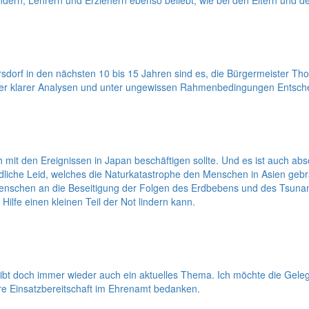
indern, Lehrern und Erziehern ebenso beliebt, wie bei den Eltern und d
orf in den nächsten 10 bis 15 Jahren sind es, die Bürgermeister Thom
ener klarer Analysen und unter ungewissen Rahmenbedingungen Entschei
h mit den Ereignissen in Japan beschäftigen sollte. Und es ist auch ab
he Leid, welches die Naturkatastrophe den Menschen in Asien gebracht
enschen an die Beseitigung der Folgen des Erdbebens und des Tsunam
ilfe einen kleinen Teil der Not lindern kann.
eibt doch immer wieder auch ein aktuelles Thema. Ich möchte die Ge
e Einsatzbereitschaft im Ehrenamt bedanken.