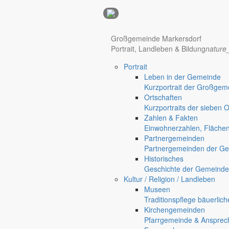
Anzeigen
Großgemeinde Markersdorf
Portrait, Landleben & Bildung
nature
Hotel Manhattan New York
Hotel Nürnberg
Portrait
Regional werben auf markersdorf.de!
anzeigen@gemeinde-markers
Leben in der Gemeinde
Kurzportrait der Großgem
Home
Ortschaften
chevron_right
Bürgerservice
Kurzportraits der sieben 
chevron_right
Rathaus
Zahlen & Fakten
Einwohnerzahlen, Fläche
Partnergemeinden
Partnergemeinden der Ge
Historisches
Geschichte der Gemeinde
Kultur / Religion / Landleben
Museen
Traditionspflege bäuerlic
Kirchengemeinden
Pfarrgemeinde & Ansprec