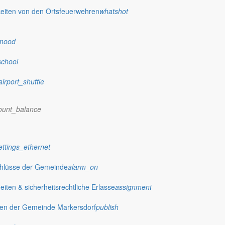
eiten von den Ortsfeuerwehren
whatshot
mood
school
airport_shuttle
ount_balance
ettings_ethernet
chlüsse der Gemeinde
alarm_on
ten & sicherheitsrechtliche Erlasse
assignment
gen der Gemeinde Markersdorf
publish