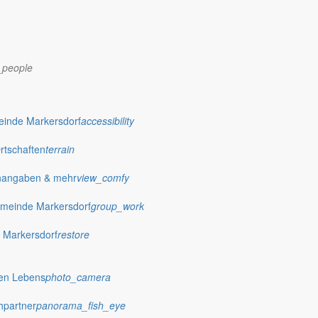
_people
dorf.de
einde Markersdorf
accessibility
Ortschaften
terrain
nangaben & mehr
view_comfy
meinde Markersdorf
group_work
 Markersdorf
restore
hen Lebens
photo_camera
hpartner
panorama_fish_eye