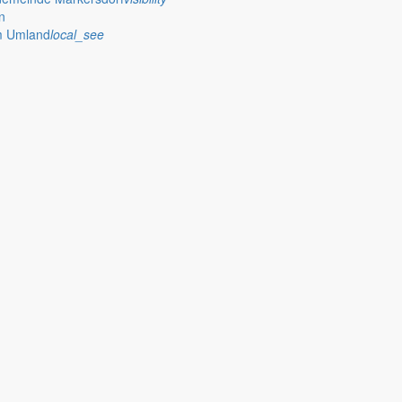
n
im Umland
local_see
 stellt das Rathaus Markersdorf viele Informationen online bereit. A
on Veröffentlichungen, die amtlich im “Schöpsboten – Dorfzeitung & Amt
dorfer Kirchtürme hinaus und Belange der Region und des Lebens im lä
och aufgenommen werden sollte!
publish
achungen
Ausschreibungen
iedergabe amtlicher
Öffentliche Ausschreibungen de