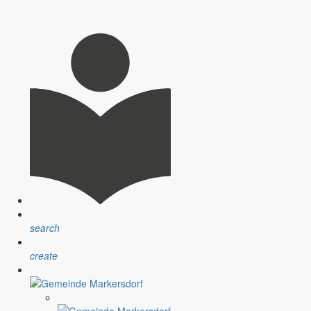
nsprechpartner, Öffnungszeiten und Informationen zu
sblatt” erfolgt sind.
ndlichen Raum werden aufgegriffen.
search
create
assignment
Satzungen
r Gemeinde
Verfahrensvorschriften und Gebühren