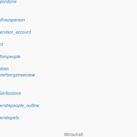
gion
done
athaus
person
ervisor_account
nt
ften
people
biet
oterberg
streetview
örlitz
store
ienste
people_outline
ienste
pets
Wirtschaft