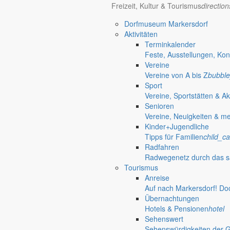
Freizeit, Kultur & Tourismus
directio
Dorfmuseum Markersdorf
Aktivitäten
Terminkalender
Feste, Ausstellungen, Kon
Vereine
Vereine von A bis Z
bubble
Sport
Vereine, Sportstätten & Ak
Senioren
Vereine, Neuigkeiten & m
Kinder+Jugendliche
Tipps für Familien
child_ca
Radfahren
Radwegenetz durch das s
Tourismus
Anreise
Markersdorf
Auf nach Markersdorf! Do
Deutsch-Paulsdorf
Übernachtungen
Holtendorf
Hotels & Pensionen
hotel
Sehenswert
Gersdorf
Sehenswürdigkeiten der 