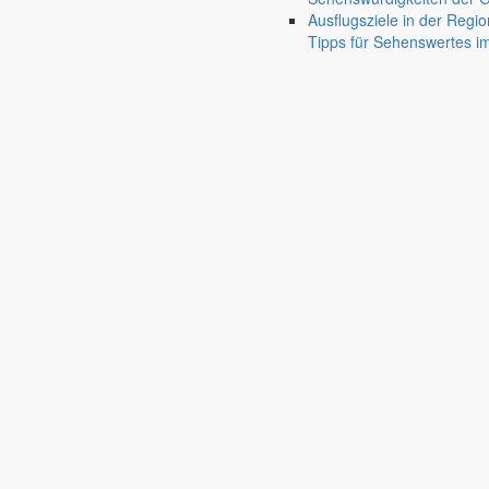
Friedersdorf
Ausflugsziele in der Regio
Pfaffendorf
Tipps für Sehenswertes 
Jauernick-Buschbach
Rathaus
Informationen aus dem Rathaus
Früher musste man wegen jeder Angelegenheit “uff de Gemeende”, heute
unterschiedlichen Anliegen finden Sie hier ebenso wie die Wiedergabe v
In der Rubrik “Rathaus” geht der Blick etwas weiter über die Markers
Reichen Sie gern Vorschläge ein, was unter “Anliegen von A bis Z” n
settings_ethernet
alarm_on
Anliegen A bis Z
Bekanntm
Bürgerinformationen, Dokumente & mehr
Redaktionelle W