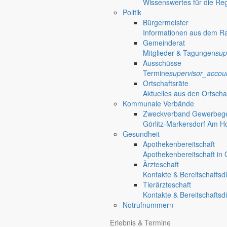
Wissenswertes für die Re
Politik
Bürgermeister
Informationen aus dem R
Gemeinderat
Mitglieder & Tagungen
sup
Ausschüsse
Termine
supervisor_accou
Ortschaftsräte
Aktuelles aus den Ortscha
Kommunale Verbände
Zweckverband Gewerbege
Görlitz-Markersdorf Am H
Gesundheit
Apothekenbereitschaft
Apothekenbereitschaft in G
Ärzteschaft
Kontakte & Bereitschaftsd
Tierärzteschaft
Kontakte & Bereitschaftsd
Notrufnummern
Erlebnis & Termine