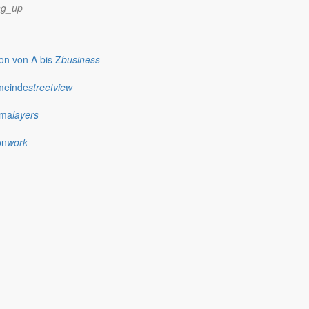
ng_up
n von A bis Z
business
meinde
streetview
ima
layers
on
work