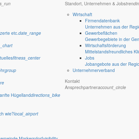
ns_run
Standort, Unternehmen & Jobs
trendi
Wirtschaft
Firmendatenbank
Unternehmen aus der Regio
zerte etc.
date_range
Gewerbeflächen
Gewerbegebiete in der Ge
_chart
Wirtschaftsförderung
Mittelstandsfreundliches Kl
tuelles
fitness_center
Jobs
Jobangebote aus der Regi
ehr
group
Unternehmerverband
Kontakt
re
Ansprechpartner
account_circle
anfte Hügelland
directions_bike
ch wie?
local_airport
Gemeinde Markersdorf
visibility