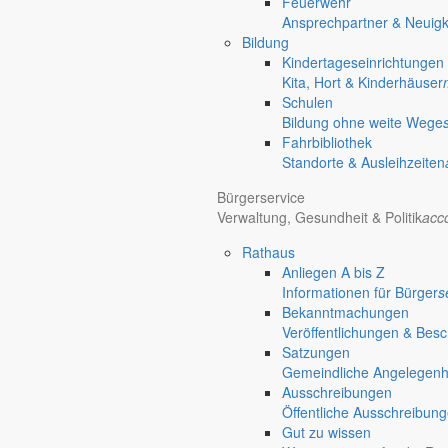
Feuerwehr
Ansprechpartner & Neuigk
Bildung
Kindertageseinrichtungen
Kita, Hort & Kinderhäuser
Schulen
Bildung ohne weite Wege
Fahrbibliothek
Standorte & Ausleihzeiten
Bürgerservice
Verwaltung, Gesundheit & Politik
acc
Rathaus
Anliegen A bis Z
Informationen für Bürger
s
Bekanntmachungen
Veröffentlichungen & Bes
Satzungen
Gemeindliche Angelegenhei
Ausschreibungen
Öffentliche Ausschreibun
Gut zu wissen