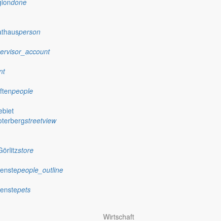
gion
done
athaus
person
ervisor_account
nt
ften
people
biet
oterberg
streetview
örlitz
store
ienste
people_outline
ienste
pets
Wirtschaft