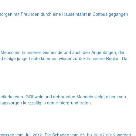
morgen mit Freunden durch eine Hauseinfahrt in Cottbus gegangen
llen Menschen in unserer Gemeinde und auch den Angehörigen, die
und einige junge Leute kommen wieder zurück in unsere Region. Da
Pfefferkuchen, Glühwein und gebrannten Mandeln steigt einem von
tagssorgen kurzzeitig in den Hintergrund treten.
gnissen vom Juli 2012. Die Schäden vom 05. bis 08.07.2012 werden