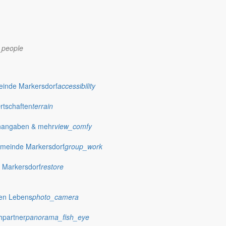
_people
dorf.de
einde Markersdorf
accessibility
Ortschaften
terrain
nangaben & mehr
view_comfy
meinde Markersdorf
group_work
 Markersdorf
restore
hen Lebens
photo_camera
hpartner
panorama_fish_eye