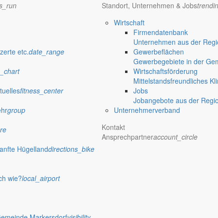
ns_run
Standort, Unternehmen & Jobs
trendi
Wirtschaft
Firmendatenbank
Unternehmen aus der Regio
zerte etc.
date_range
Gewerbeflächen
Gewerbegebiete in der Ge
_chart
Wirtschaftsförderung
Mittelstandsfreundliches Kl
tuelles
fitness_center
Jobs
Jobangebote aus der Regi
ehr
group
Unternehmerverband
Kontakt
re
Ansprechpartner
account_circle
anfte Hügelland
directions_bike
ch wie?
local_airport
Gemeinde Markersdorf
visibility