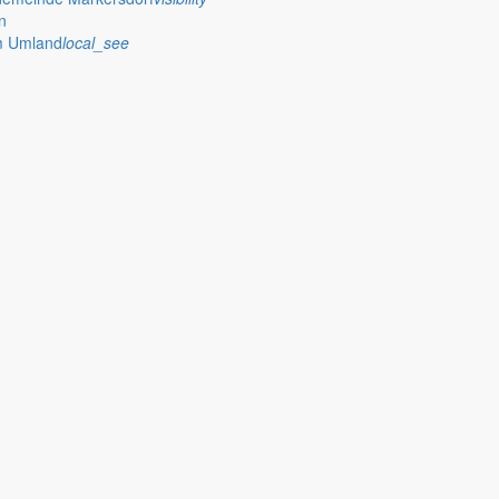
n
im Umland
local_see
 stellt das Rathaus Markersdorf viele Informationen online bereit. A
on Veröffentlichungen, die amtlich im “Schöpsboten – Dorfzeitung & Amt
dorfer Kirchtürme hinaus und Belange der Region und des Lebens im lä
och aufgenommen werden sollte!
publish
achungen
Ausschreibungen
iedergabe amtlicher
Öffentliche Ausschreibungen de