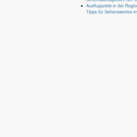
Friedersdorf
Ausflugsziele in der Regio
Pfaffendorf
Tipps für Sehenswertes 
Jauernick-Buschbach
Rathaus
Informationen aus dem Rathaus
Früher musste man wegen jeder Angelegenheit “uff de Gemeende”, heute
unterschiedlichen Anliegen finden Sie hier ebenso wie die Wiedergabe v
In der Rubrik “Rathaus” geht der Blick etwas weiter über die Markers
Reichen Sie gern Vorschläge ein, was unter “Anliegen von A bis Z” n
settings_ethernet
alarm_on
Anliegen A bis Z
Bekanntm
Bürgerinformationen, Dokumente & mehr
Redaktionelle W