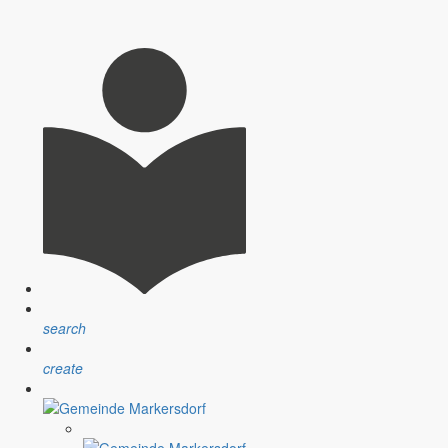
nsprechpartner, Öffnungszeiten und Informationen zu
sblatt” erfolgt sind.
ndlichen Raum werden aufgegriffen.
search
create
assignment
Satzungen
r Gemeinde
Verfahrensvorschriften und Gebühren