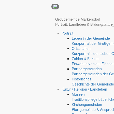
Anzeigen
Hotel Manhattan New York
Hotel Nürnberg
Großgemeinde Markersdorf
Portrait, Landleben & Bildung
nature
Portrait
Regional werben auf markersdorf.de!
anzeigen@gemeinde-markers
Leben in der Gemeinde
Kurzportrait der Großgem
Home
Ortschaften
chevron_right
Bürgerservice
Kurzportraits der sieben 
chevron_right
Rathaus
Zahlen & Fakten
Markersdorf
Einwohnerzahlen, Fläche
Deutsch-Paulsdorf
Partnergemeinden
Holtendorf
Partnergemeinden der Ge
Historisches
Geschichte der Gemeinde
Kultur / Religion / Landleben
Museen
Traditionspflege bäuerlic
Kirchengemeinden
Pfarrgemeinde & Ansprec