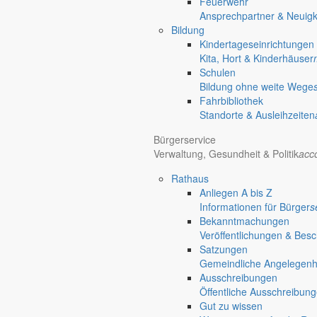
Feuerwehr
Ansprechpartner & Neuigk
Bildung
Kindertageseinrichtungen
Kita, Hort & Kinderhäuser
Schulen
Bildung ohne weite Wege
Fahrbibliothek
Standorte & Ausleihzeiten
Bürgerservice
Verwaltung, Gesundheit & Politik
acc
Rathaus
Anliegen A bis Z
Informationen für Bürger
s
Bekanntmachungen
Veröffentlichungen & Bes
Satzungen
Gemeindliche Angelegenhei
Ausschreibungen
Öffentliche Ausschreibun
Gut zu wissen