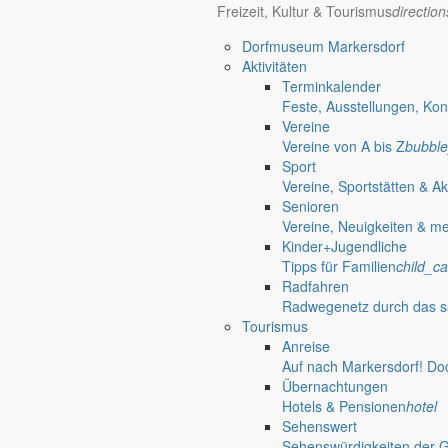
Freizeit, Kultur & Tourismus
directio
Dorfmuseum Markersdorf
Aktivitäten
Terminkalender
Feste, Ausstellungen, Kon
Vereine
Vereine von A bis Z
bubble
Sport
Vereine, Sportstätten & Ak
Senioren
Vereine, Neuigkeiten & m
Kinder+Jugendliche
Tipps für Familien
child_ca
Radfahren
Radwegenetz durch das s
Tourismus
Anreise
Auf nach Markersdorf! Do
Übernachtungen
Hotels & Pensionen
hotel
Sehenswert
Gersdorf
Sehenswürdigkeiten der 