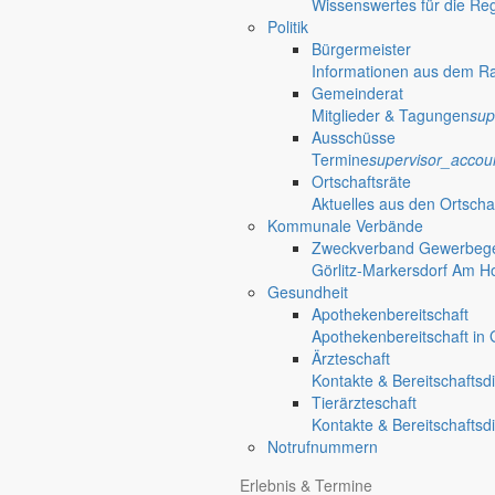
Wissenswertes für die Re
Politik
Bürgermeister
Informationen aus dem R
Gemeinderat
Mitglieder & Tagungen
sup
Ausschüsse
Termine
supervisor_accou
Ortschaftsräte
Aktuelles aus den Ortscha
Kommunale Verbände
Zweckverband Gewerbege
Görlitz-Markersdorf Am H
Gesundheit
Apothekenbereitschaft
Apothekenbereitschaft in G
Ärzteschaft
Kontakte & Bereitschaftsd
Tierärzteschaft
Kontakte & Bereitschaftsd
Notrufnummern
Erlebnis & Termine