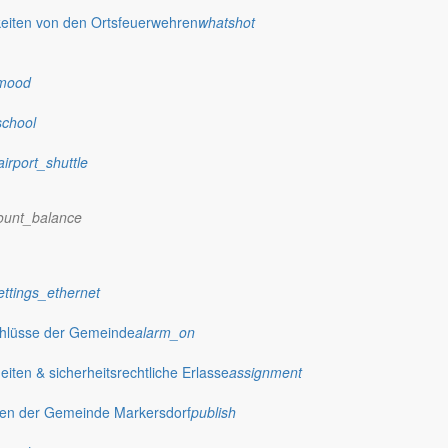
eiten von den Ortsfeuerwehren
whatshot
mood
school
airport_shuttle
ount_balance
ettings_ethernet
chlüsse der Gemeinde
alarm_on
ten & sicherheitsrechtliche Erlasse
assignment
gen der Gemeinde Markersdorf
publish