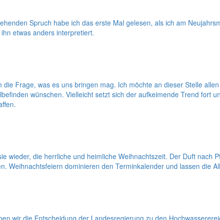
ehenden Spruch habe ich das erste Mal gelesen, als ich am Neujahrs
ihn etwas anders interpretiert.
ich die Frage, was es uns bringen mag. Ich möchte an dieser Stelle a
efinden wünschen. Vielleicht setzt sich der aufkeimende Trend fort 
ffen.
e wieder, die herrliche und heimliche Weihnachtszeit. Der Duft nach 
ken. Weihnachtsfeiern dominieren den Terminkalender und lassen die All
ben wir die Entscheidung der Landesregierung zu den Hochwassererei