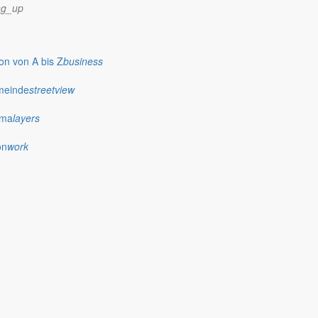
ng_up
n von A bis Z
business
meinde
streetview
ima
layers
on
work