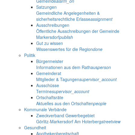
Gemeinde
alarm_on
Satzungen
Gemeindliche Angelegenheiten &
sicherheitsrechtliche Erlasse
assignment
Ausschreibungen
Öffentliche Ausschreibungen der Gemeinde
Markersdorf
publish
Gut zu wissen
Wissenswertes für die Region
done
Politik
Bürgermeister
Informationen aus dem Rathaus
person
Gemeinderat
Mitglieder & Tagungen
supervisor_account
Ausschüsse
Termine
supervisor_account
Ortschaftsräte
Aktuelles aus den Ortschaften
people
Kommunale Verbände
Zweckverband Gewerbegebiet
Görlitz-Markersdorf Am Hoterberg
streetview
Gesundheit
Apothekenbereitschaft