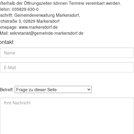
ßerhalb der Öffnungszeiten können Termine vereinbart werden.
lefon: 035829 630-0
schrift: Gemeindeverwaltung Markersdorf,
rchstraße 3, 02829 Markersdorf
mepage: www.markersdorf.de
Mail: sekretariat@gemeinde-markersdorf.de
ontakt
Betreff: