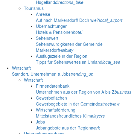
Hügelland
directions_bike
Tourismus
Anreise
Auf nach Markersdorf! Doch wie?
local_airport
Übernachtungen
Hotels & Pensionen
hotel
Sehenswert
Sehenswürdigkeiten der Gemeinde
Markersdorf
visibility
Ausflugsziele in der Region
Tipps für Sehenswertes im Umland
local_see
Wirtschaft
Standort, Unternehmen & Jobs
trending_up
Wirtschaft
Firmendatenbank
Unternehmen aus der Region von A bis Z
business
Gewerbeflächen
Gewerbegebiete in der Gemeinde
streetview
Wirtschaftsförderung
Mittelstandsfreundliches Klima
layers
Jobs
Jobangebote aus der Region
work
Unternehmerverband