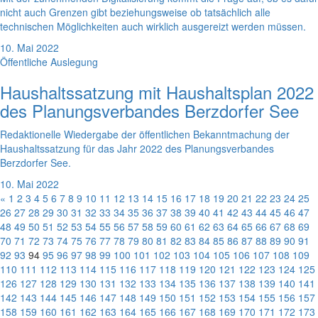
nicht auch Grenzen gibt beziehungsweise ob tatsächlich alle
technischen Möglichkeiten auch wirklich ausgereizt werden müssen.
10. Mai 2022
Öffentliche Auslegung
Haushaltssatzung mit Haushaltsplan 2022
des Planungsverbandes Berzdorfer See
Redaktionelle Wiedergabe der öffentlichen Bekanntmachung der
Haushaltssatzung für das Jahr 2022 des Planungsverbandes
Berzdorfer See.
10. Mai 2022
«
1
2
3
4
5
6
7
8
9
10
11
12
13
14
15
16
17
18
19
20
21
22
23
24
25
26
27
28
29
30
31
32
33
34
35
36
37
38
39
40
41
42
43
44
45
46
47
48
49
50
51
52
53
54
55
56
57
58
59
60
61
62
63
64
65
66
67
68
69
70
71
72
73
74
75
76
77
78
79
80
81
82
83
84
85
86
87
88
89
90
91
92
93
94
95
96
97
98
99
100
101
102
103
104
105
106
107
108
109
110
111
112
113
114
115
116
117
118
119
120
121
122
123
124
125
126
127
128
129
130
131
132
133
134
135
136
137
138
139
140
141
142
143
144
145
146
147
148
149
150
151
152
153
154
155
156
157
158
159
160
161
162
163
164
165
166
167
168
169
170
171
172
173