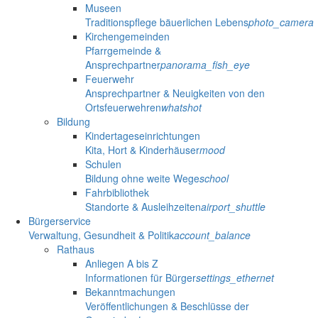
Museen
Traditionspflege bäuerlichen Lebens
photo_camera
Kirchengemeinden
Pfarrgemeinde &
Ansprechpartner
panorama_fish_eye
Feuerwehr
Ansprechpartner & Neuigkeiten von den
Ortsfeuerwehren
whatshot
Bildung
Kindertageseinrichtungen
Kita, Hort & Kinderhäuser
mood
Schulen
Bildung ohne weite Wege
school
Fahrbibliothek
Standorte & Ausleihzeiten
airport_shuttle
Bürgerservice
Verwaltung, Gesundheit & Politik
account_balance
Rathaus
Anliegen A bis Z
Informationen für Bürger
settings_ethernet
Bekanntmachungen
Veröffentlichungen & Beschlüsse der