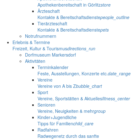
Apothekenbereitschaft in Görlitz
store
Ärzteschaft
Kontakte & Bereitschaftsdienste
people_outline
Tierärzteschaft
Kontakte & Bereitschaftsdienste
pets
Notrufnummern
Erlebnis & Termine
Freizeit, Kultur & Tourismus
directions_run
Dorfmuseum Markersdorf
Aktivitäten
Terminkalender
Feste, Ausstellungen, Konzerte etc.
date_range
Vereine
Vereine von A bis Z
bubble_chart
Sport
Vereine, Sportstätten & Aktuelles
fitness_center
Senioren
Vereine, Neuigkeiten & mehr
group
Kinder+Jugendliche
Tipps für Familien
child_care
Radfahren
Radwegenetz durch das sanfte