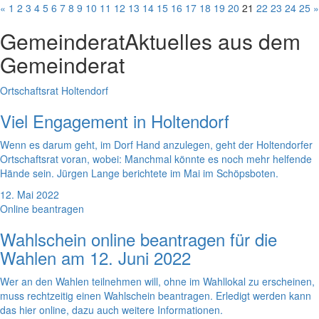
«
1
2
3
4
5
6
7
8
9
10
11
12
13
14
15
16
17
18
19
20
21
22
23
24
25
»
Gemeinderat
Aktuelles aus dem
Gemeinderat
Ortschaftsrat Holtendorf
Viel Engagement in Holtendorf
Wenn es darum geht, im Dorf Hand anzulegen, geht der Holtendorfer
Ortschaftsrat voran, wobei: Manchmal könnte es noch mehr helfende
Hände sein. Jürgen Lange berichtete im Mai im Schöpsboten.
12. Mai 2022
Online beantragen
Wahlschein online beantragen für die
Wahlen am 12. Juni 2022
Wer an den Wahlen teilnehmen will, ohne im Wahllokal zu erscheinen,
muss rechtzeitig einen Wahlschein beantragen. Erledigt werden kann
das hier online, dazu auch weitere Informationen.