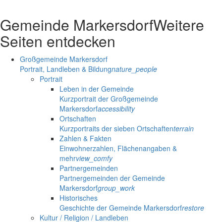
Gemeinde Markersdorf
Weitere
Seiten entdecken
Großgemeinde Markersdorf
Portrait, Landleben & Bildung
nature_people
Portrait
Leben in der Gemeinde
Kurzportrait der Großgemeinde
Markersdorf
accessibility
Ortschaften
Kurzportraits der sieben Ortschaften
terrain
Zahlen & Fakten
Einwohnerzahlen, Flächenangaben &
mehr
view_comfy
Partnergemeinden
Partnergemeinden der Gemeinde
Markersdorf
group_work
Historisches
Geschichte der Gemeinde Markersdorf
restore
Kultur / Religion / Landleben