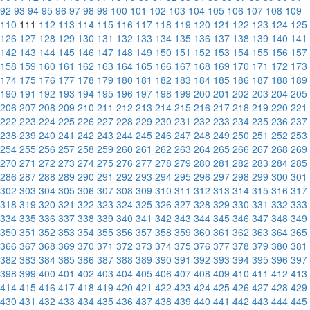
92
93
94
95
96
97
98
99
100
101
102
103
104
105
106
107
108
109
110
111
112
113
114
115
116
117
118
119
120
121
122
123
124
125
126
127
128
129
130
131
132
133
134
135
136
137
138
139
140
141
142
143
144
145
146
147
148
149
150
151
152
153
154
155
156
157
158
159
160
161
162
163
164
165
166
167
168
169
170
171
172
173
174
175
176
177
178
179
180
181
182
183
184
185
186
187
188
189
190
191
192
193
194
195
196
197
198
199
200
201
202
203
204
205
206
207
208
209
210
211
212
213
214
215
216
217
218
219
220
221
222
223
224
225
226
227
228
229
230
231
232
233
234
235
236
237
238
239
240
241
242
243
244
245
246
247
248
249
250
251
252
253
254
255
256
257
258
259
260
261
262
263
264
265
266
267
268
269
270
271
272
273
274
275
276
277
278
279
280
281
282
283
284
285
286
287
288
289
290
291
292
293
294
295
296
297
298
299
300
301
302
303
304
305
306
307
308
309
310
311
312
313
314
315
316
317
318
319
320
321
322
323
324
325
326
327
328
329
330
331
332
333
334
335
336
337
338
339
340
341
342
343
344
345
346
347
348
349
350
351
352
353
354
355
356
357
358
359
360
361
362
363
364
365
366
367
368
369
370
371
372
373
374
375
376
377
378
379
380
381
382
383
384
385
386
387
388
389
390
391
392
393
394
395
396
397
398
399
400
401
402
403
404
405
406
407
408
409
410
411
412
413
414
415
416
417
418
419
420
421
422
423
424
425
426
427
428
429
430
431
432
433
434
435
436
437
438
439
440
441
442
443
444
445