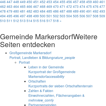
446
447
448
449
450
451
452
453
454
455
456
457
458
459
460
461
462
463
464
465
466
467
468
469
470
471
472
473
474
475
476
477
478
479
480
481
482
483
484
485
486
487
488
489
490
491
492
493
494
495
496
497
498
499
500
501
502
503
504
505
506
507
508
509
510
511
512
513
514
515
516
517
518
»
Gemeinde Markersdorf
Weitere
Seiten entdecken
Großgemeinde Markersdorf
Portrait, Landleben & Bildung
nature_people
Portrait
Leben in der Gemeinde
Kurzportrait der Großgemeinde
Markersdorf
accessibility
Ortschaften
Kurzportraits der sieben Ortschaften
terrain
Zahlen & Fakten
Einwohnerzahlen, Flächenangaben &
mehr
view_comfy
Partnergemeinden