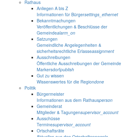
Rathaus
Anliegen A bis Z
Informationen für Bürger
settings_ethernet
Bekanntmachungen
Veröffentlichungen & Beschlüsse der
Gemeinde
alarm_on
Satzungen
Gemeindliche Angelegenheiten &
sicherheitsrechtliche Erlasse
assignment
Ausschreibungen
Öffentliche Ausschreibungen der Gemeinde
Markersdorf
publish
Gut zu wissen
Wissenswertes für die Region
done
Politik
Bürgermeister
Informationen aus dem Rathaus
person
Gemeinderat
Mitglieder & Tagungen
supervisor_account
Ausschüsse
Termine
supervisor_account
Ortschaftsräte
Aktuelles aus den Ortschaften
people