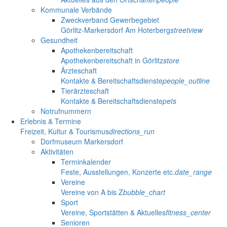
Kommunale Verbände
Zweckverband Gewerbegebiet
Görlitz-Markersdorf Am Hoterberg
streetview
Gesundheit
Apothekenbereitschaft
Apothekenbereitschaft in Görlitz
store
Ärzteschaft
Kontakte & Bereitschaftsdienste
people_outline
Tierärzteschaft
Kontakte & Bereitschaftsdienste
pets
Notrufnummern
Erlebnis & Termine
Freizeit, Kultur & Tourismus
directions_run
Dorfmuseum Markersdorf
Aktivitäten
Terminkalender
Feste, Ausstellungen, Konzerte etc.
date_range
Vereine
Vereine von A bis Z
bubble_chart
Sport
Vereine, Sportstätten & Aktuelles
fitness_center
Senioren