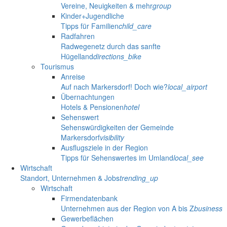
Vereine, Neuigkeiten & mehr
group
Kinder+Jugendliche
Tipps für Familien
child_care
Radfahren
Radwegenetz durch das sanfte
Hügelland
directions_bike
Tourismus
Anreise
Auf nach Markersdorf! Doch wie?
local_airport
Übernachtungen
Hotels & Pensionen
hotel
Sehenswert
Sehenswürdigkeiten der Gemeinde
Markersdorf
visibility
Ausflugsziele in der Region
Tipps für Sehenswertes im Umland
local_see
Wirtschaft
Standort, Unternehmen & Jobs
trending_up
Wirtschaft
Firmendatenbank
Unternehmen aus der Region von A bis Z
business
Gewerbeflächen