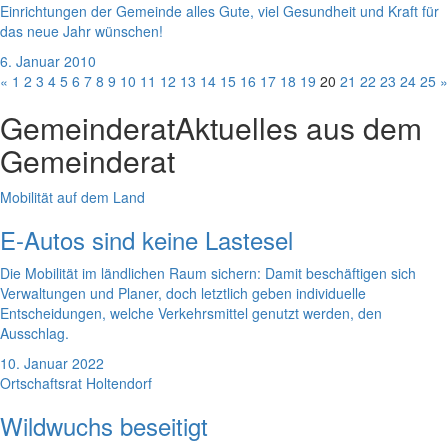
Einrichtungen der Gemeinde alles Gute, viel Gesundheit und Kraft für
das neue Jahr wünschen!
6. Januar 2010
«
1
2
3
4
5
6
7
8
9
10
11
12
13
14
15
16
17
18
19
20
21
22
23
24
25
»
Gemeinderat
Aktuelles aus dem
Gemeinderat
Mobilität auf dem Land
E-Autos sind keine Lastesel
Die Mobilität im ländlichen Raum sichern: Damit beschäftigen sich
Verwaltungen und Planer, doch letztlich geben individuelle
Entscheidungen, welche Verkehrsmittel genutzt werden, den
Ausschlag.
10. Januar 2022
Ortschaftsrat Holtendorf
Wildwuchs beseitigt