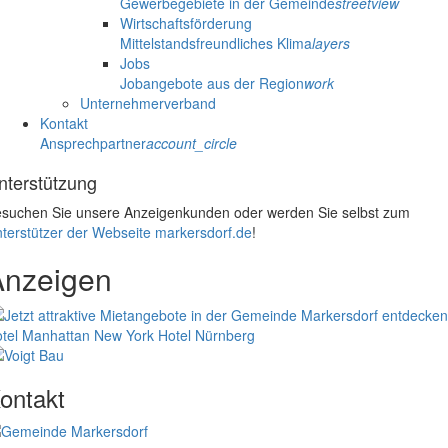
Gewerbegebiete in der Gemeinde
streetview
Wirtschaftsförderung
Mittelstandsfreundliches Klima
layers
Jobs
Jobangebote aus der Region
work
Unternehmerverband
Kontakt
Ansprechpartner
account_circle
nterstützung
suchen Sie unsere Anzeigenkunden oder werden Sie selbst zum
terstützer der Webseite markersdorf.de
!
Anzeigen
tel Manhattan New York
Hotel Nürnberg
ontakt