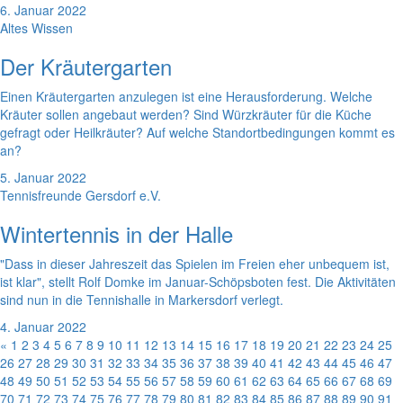
6. Januar 2022
Altes Wissen
Der Kräutergarten
Einen Kräutergarten anzulegen ist eine Herausforderung. Welche
Kräuter sollen angebaut werden? Sind Würzkräuter für die Küche
gefragt oder Heilkräuter? Auf welche Standortbedingungen kommt es
an?
5. Januar 2022
Tennisfreunde Gersdorf e.V.
Wintertennis in der Halle
"Dass in dieser Jahreszeit das Spielen im Freien eher unbequem ist,
ist klar", stellt Rolf Domke im Januar-Schöpsboten fest. Die Aktivitäten
sind nun in die Tennishalle in Markersdorf verlegt.
4. Januar 2022
«
1
2
3
4
5
6
7
8
9
10
11
12
13
14
15
16
17
18
19
20
21
22
23
24
25
26
27
28
29
30
31
32
33
34
35
36
37
38
39
40
41
42
43
44
45
46
47
48
49
50
51
52
53
54
55
56
57
58
59
60
61
62
63
64
65
66
67
68
69
70
71
72
73
74
75
76
77
78
79
80
81
82
83
84
85
86
87
88
89
90
91