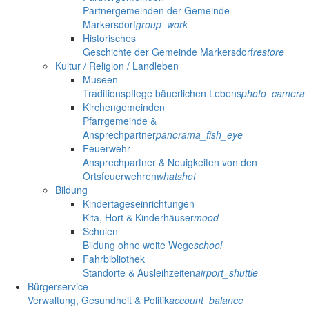
Partnergemeinden der Gemeinde
Markersdorf
group_work
Historisches
Geschichte der Gemeinde Markersdorf
restore
Kultur / Religion / Landleben
Museen
Traditionspflege bäuerlichen Lebens
photo_camera
Kirchengemeinden
Pfarrgemeinde &
Ansprechpartner
panorama_fish_eye
Feuerwehr
Ansprechpartner & Neuigkeiten von den
Ortsfeuerwehren
whatshot
Bildung
Kindertageseinrichtungen
Kita, Hort & Kinderhäuser
mood
Schulen
Bildung ohne weite Wege
school
Fahrbibliothek
Standorte & Ausleihzeiten
airport_shuttle
Bürgerservice
Verwaltung, Gesundheit & Politik
account_balance