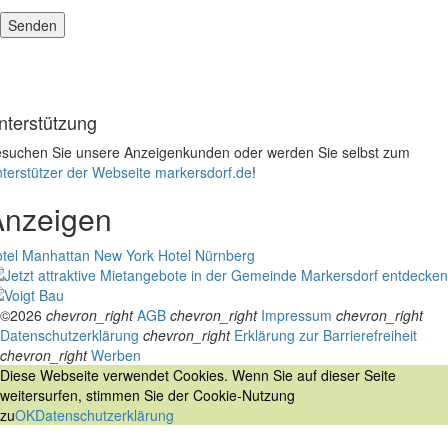
nterstützung
suchen Sie unsere Anzeigenkunden oder werden Sie selbst zum
terstützer der Webseite markersdorf.de
!
Anzeigen
tel Manhattan New York
Hotel Nürnberg
©2026
chevron_right
AGB
chevron_right
Impressum
chevron_right
Datenschutzerklärung
chevron_right
Erklärung zur Barrierefreiheit
chevron_right
Werben
Diese Webseite verwendet Cookies. Wenn Sie auf dieser Seite
weitersurfen, stimmen Sie der Cookie-Nutzung
zu
OK
Datenschutzerklärung