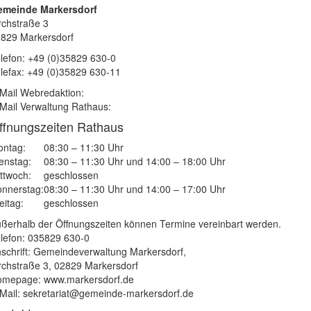
emeinde Markersdorf
rchstraße 3
829 Markersdorf
lefon: +49 (0)35829 630-0
lefax: +49 (0)35829 630-11
Mail Webredaktion:
Mail Verwaltung Rathaus:
ffnungszeiten Rathaus
ntag:
08:30 – 11:30 Uhr
enstag:
08:30 – 11:30 Uhr und 14:00 – 18:00 Uhr
ttwoch:
geschlossen
nnerstag:
08:30 – 11:30 Uhr und 14:00 – 17:00 Uhr
eitag:
geschlossen
ßerhalb der Öffnungszeiten können Termine vereinbart werden.
lefon: 035829 630-0
schrift: Gemeindeverwaltung Markersdorf,
rchstraße 3, 02829 Markersdorf
mepage: www.markersdorf.de
Mail: sekretariat@gemeinde-markersdorf.de