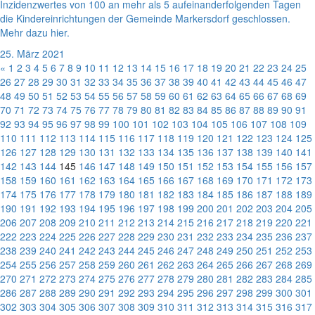
Inzidenzwertes von 100 an mehr als 5 aufeinanderfolgenden Tagen
die Kindereinrichtungen der Gemeinde Markersdorf geschlossen.
Mehr dazu hier.
25. März 2021
«
1
2
3
4
5
6
7
8
9
10
11
12
13
14
15
16
17
18
19
20
21
22
23
24
25
26
27
28
29
30
31
32
33
34
35
36
37
38
39
40
41
42
43
44
45
46
47
48
49
50
51
52
53
54
55
56
57
58
59
60
61
62
63
64
65
66
67
68
69
70
71
72
73
74
75
76
77
78
79
80
81
82
83
84
85
86
87
88
89
90
91
92
93
94
95
96
97
98
99
100
101
102
103
104
105
106
107
108
109
110
111
112
113
114
115
116
117
118
119
120
121
122
123
124
125
126
127
128
129
130
131
132
133
134
135
136
137
138
139
140
141
142
143
144
145
146
147
148
149
150
151
152
153
154
155
156
157
158
159
160
161
162
163
164
165
166
167
168
169
170
171
172
173
174
175
176
177
178
179
180
181
182
183
184
185
186
187
188
189
190
191
192
193
194
195
196
197
198
199
200
201
202
203
204
205
206
207
208
209
210
211
212
213
214
215
216
217
218
219
220
221
222
223
224
225
226
227
228
229
230
231
232
233
234
235
236
237
238
239
240
241
242
243
244
245
246
247
248
249
250
251
252
253
254
255
256
257
258
259
260
261
262
263
264
265
266
267
268
269
270
271
272
273
274
275
276
277
278
279
280
281
282
283
284
285
286
287
288
289
290
291
292
293
294
295
296
297
298
299
300
301
302
303
304
305
306
307
308
309
310
311
312
313
314
315
316
317