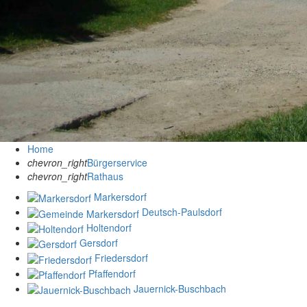
Home
chevron_right
Bürgerservice
chevron_right
Rathaus
Markersdorf
Deutsch-Paulsdorf
Holtendorf
Gersdorf
Friedersdorf
Pfaffendorf
Jauernick-Buschbach