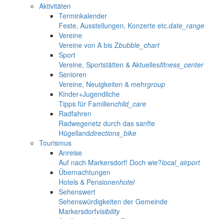
Aktivitäten
Terminkalender
Feste, Ausstellungen, Konzerte etc.
date_range
Vereine
Vereine von A bis Z
bubble_chart
Sport
Vereine, Sportstätten & Aktuelles
fitness_center
Senioren
Vereine, Neuigkeiten & mehr
group
Kinder+Jugendliche
Tipps für Familien
child_care
Radfahren
Radwegenetz durch das sanfte
Hügelland
directions_bike
Tourismus
Anreise
Auf nach Markersdorf! Doch wie?
local_airport
Übernachtungen
Hotels & Pensionen
hotel
Sehenswert
Sehenswürdigkeiten der Gemeinde
Markersdorf
visibility