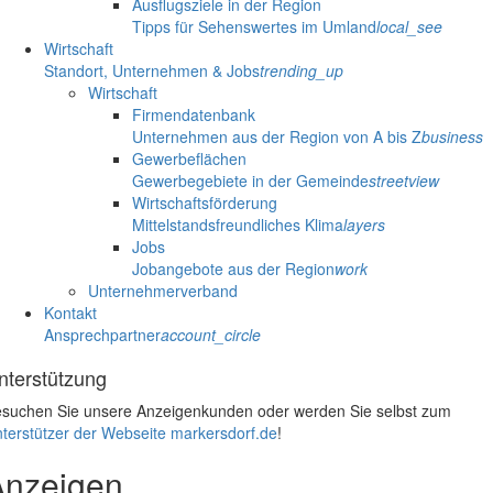
Ausflugsziele in der Region
Tipps für Sehenswertes im Umland
local_see
Wirtschaft
Standort, Unternehmen & Jobs
trending_up
Wirtschaft
Firmendatenbank
Unternehmen aus der Region von A bis Z
business
Gewerbeflächen
Gewerbegebiete in der Gemeinde
streetview
Wirtschaftsförderung
Mittelstandsfreundliches Klima
layers
Jobs
Jobangebote aus der Region
work
Unternehmerverband
Kontakt
Ansprechpartner
account_circle
nterstützung
suchen Sie unsere Anzeigenkunden oder werden Sie selbst zum
terstützer der Webseite markersdorf.de
!
Anzeigen