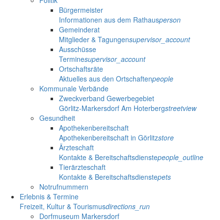
Politik
Bürgermeister
Informationen aus dem Rathaus
person
Gemeinderat
Mitglieder & Tagungen
supervisor_account
Ausschüsse
Termine
supervisor_account
Ortschaftsräte
Aktuelles aus den Ortschaften
people
Kommunale Verbände
Zweckverband Gewerbegebiet
Görlitz-Markersdorf Am Hoterberg
streetview
Gesundheit
Apothekenbereitschaft
Apothekenbereitschaft in Görlitz
store
Ärzteschaft
Kontakte & Bereitschaftsdienste
people_outline
Tierärzteschaft
Kontakte & Bereitschaftsdienste
pets
Notrufnummern
Erlebnis & Termine
Freizeit, Kultur & Tourismus
directions_run
Dorfmuseum Markersdorf