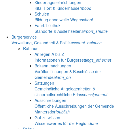
Kindertageseinrichtungen
Kita, Hort & Kinderhäuser
mood
Schulen
Bildung ohne weite Wege
school
Fahrbibliothek
Standorte & Ausleihzeiten
airport_shuttle
Bürgerservice
Verwaltung, Gesundheit & Politik
account_balance
Rathaus
Anliegen A bis Z
Informationen für Bürger
settings_ethernet
Bekanntmachungen
Veröffentlichungen & Beschlüsse der
Gemeinde
alarm_on
Satzungen
Gemeindliche Angelegenheiten &
sicherheitsrechtliche Erlasse
assignment
Ausschreibungen
Öffentliche Ausschreibungen der Gemeinde
Markersdorf
publish
Gut zu wissen
Wissenswertes für die Region
done