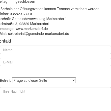
eitag:
geschlossen
ßerhalb der Öffnungszeiten können Termine vereinbart werden.
lefon: 035829 630-0
schrift: Gemeindeverwaltung Markersdorf,
rchstraße 3, 02829 Markersdorf
mepage: www.markersdorf.de
Mail: sekretariat@gemeinde-markersdorf.de
ontakt
Betreff: