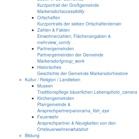
Kurzportrait der Großgemeinde
Markersdorf
accessibility
Ortschaften
Kurzportraits der sieben Ortschaften
terrain
Zahlen & Fakten
Einwohnerzahlen, Flächenangaben &
mehr
view_comfy
Partnergemeinden
Partnergemeinden der Gemeinde
Markersdorf
group_work
Historisches
Geschichte der Gemeinde Markersdorf
restore
Kultur / Religion / Landleben
Museen
Traditionspflege bäuerlichen Lebens
photo_camera
Kirchengemeinden
Pfarrgemeinde &
Ansprechpartner
panorama_fish_eye
Feuerwehr
Ansprechpartner & Neuigkeiten von den
Ortsfeuerwehren
whatshot
Bildung