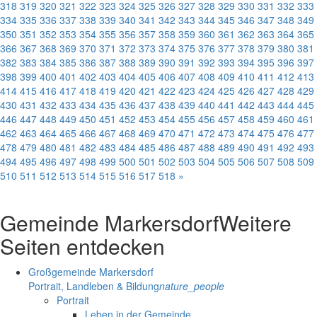
318
319
320
321
322
323
324
325
326
327
328
329
330
331
332
333
334
335
336
337
338
339
340
341
342
343
344
345
346
347
348
349
350
351
352
353
354
355
356
357
358
359
360
361
362
363
364
365
366
367
368
369
370
371
372
373
374
375
376
377
378
379
380
381
382
383
384
385
386
387
388
389
390
391
392
393
394
395
396
397
398
399
400
401
402
403
404
405
406
407
408
409
410
411
412
413
414
415
416
417
418
419
420
421
422
423
424
425
426
427
428
429
430
431
432
433
434
435
436
437
438
439
440
441
442
443
444
445
446
447
448
449
450
451
452
453
454
455
456
457
458
459
460
461
462
463
464
465
466
467
468
469
470
471
472
473
474
475
476
477
478
479
480
481
482
483
484
485
486
487
488
489
490
491
492
493
494
495
496
497
498
499
500
501
502
503
504
505
506
507
508
509
510
511
512
513
514
515
516
517
518
»
Gemeinde Markersdorf
Weitere
Seiten entdecken
Großgemeinde Markersdorf
Portrait, Landleben & Bildung
nature_people
Portrait
Leben in der Gemeinde