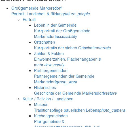
Großgemeinde Markersdorf
Portrait, Landleben & Bildung
nature_people
Portrait
Leben in der Gemeinde
Kurzportrait der Großgemeinde
Markersdorf
accessibility
Ortschaften
Kurzportraits der sieben Ortschaften
terrain
Zahlen & Fakten
Einwohnerzahlen, Flächenangaben &
mehr
view_comfy
Partnergemeinden
Partnergemeinden der Gemeinde
Markersdorf
group_work
Historisches
Geschichte der Gemeinde Markersdorf
restore
Kultur / Religion / Landleben
Museen
Traditionspflege bäuerlichen Lebens
photo_camera
Kirchengemeinden
Pfarrgemeinde &