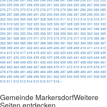
238
239
240
241
242
243
244
245
246
247
248
249
250
251
252
253
254
255
256
257
258
259
260
261
262
263
264
265
266
267
268
269
270
271
272
273
274
275
276
277
278
279
280
281
282
283
284
285
286
287
288
289
290
291
292
293
294
295
296
297
298
299
300
301
302
303
304
305
306
307
308
309
310
311
312
313
314
315
316
317
318
319
320
321
322
323
324
325
326
327
328
329
330
331
332
333
334
335
336
337
338
339
340
341
342
343
344
345
346
347
348
349
350
351
352
353
354
355
356
357
358
359
360
361
362
363
364
365
366
367
368
369
370
371
372
373
374
375
376
377
378
379
380
381
382
383
384
385
386
387
388
389
390
391
392
393
394
395
396
397
398
399
400
401
402
403
404
405
406
407
408
409
410
411
412
413
414
415
416
417
418
419
420
421
422
423
424
425
426
427
428
429
430
431
432
433
434
435
436
437
438
439
440
441
442
443
444
445
446
447
448
449
450
451
452
453
454
455
456
457
458
459
460
461
462
463
464
465
466
467
468
469
470
471
472
473
474
475
476
477
478
479
480
481
482
483
484
485
486
487
488
489
490
491
492
493
494
495
496
497
498
499
500
501
502
503
504
505
506
507
508
509
510
511
512
513
514
515
516
517
518
»
Gemeinde Markersdorf
Weitere
Seiten entdecken