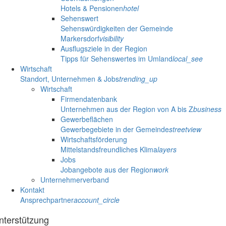
Hotels & Pensionen
hotel
Sehenswert
Sehenswürdigkeiten der Gemeinde
Markersdorf
visibility
Ausflugsziele in der Region
Tipps für Sehenswertes im Umland
local_see
Wirtschaft
Standort, Unternehmen & Jobs
trending_up
Wirtschaft
Firmendatenbank
Unternehmen aus der Region von A bis Z
business
Gewerbeflächen
Gewerbegebiete in der Gemeinde
streetview
Wirtschaftsförderung
Mittelstandsfreundliches Klima
layers
Jobs
Jobangebote aus der Region
work
Unternehmerverband
Kontakt
Ansprechpartner
account_circle
nterstützung