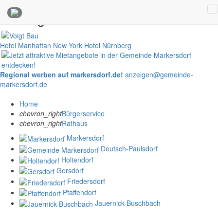
Anzeigen
Hotel Manhattan New York
Hotel Nürnberg
Regional werben auf markersdorf.de!
anzeigen@gemeinde-
markersdorf.de
Home
chevron_right
Bürgerservice
chevron_right
Rathaus
Markersdorf
Deutsch-Paulsdorf
Holtendorf
Gersdorf
Friedersdorf
Pfaffendorf
Jauernick-Buschbach