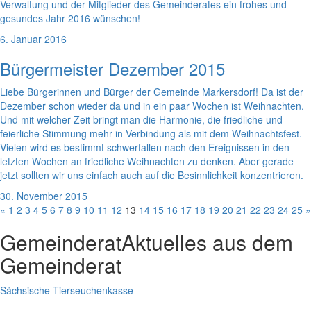
Verwaltung und der Mitglieder des Gemeinderates ein frohes und
gesundes Jahr 2016 wünschen!
6. Januar 2016
Bürgermeister Dezember 2015
Liebe Bürgerinnen und Bürger der Gemeinde Markersdorf! Da ist der
Dezember schon wieder da und in ein paar Wochen ist Weihnachten.
Und mit welcher Zeit bringt man die Harmonie, die friedliche und
feierliche Stimmung mehr in Verbindung als mit dem Weihnachtsfest.
Vielen wird es bestimmt schwerfallen nach den Ereignissen in den
letzten Wochen an friedliche Weihnachten zu denken. Aber gerade
jetzt sollten wir uns einfach auch auf die Besinnlichkeit konzentrieren.
30. November 2015
«
1
2
3
4
5
6
7
8
9
10
11
12
13
14
15
16
17
18
19
20
21
22
23
24
25
»
Gemeinderat
Aktuelles aus dem
Gemeinderat
Sächsische Tierseuchenkasse