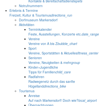
Kontakte & Bereitschaftsdienste
pets
Notrufnummern
Erlebnis & Termine
Freizeit, Kultur & Tourismus
directions_run
Dorfmuseum Markersdorf
Aktivitäten
Terminkalender
Feste, Ausstellungen, Konzerte etc.
date_range
Vereine
Vereine von A bis Z
bubble_chart
Sport
Vereine, Sportstätten & Aktuelles
fitness_center
Senioren
Vereine, Neuigkeiten & mehr
group
Kinder+Jugendliche
Tipps für Familien
child_care
Radfahren
Radwegenetz durch das sanfte
Hügelland
directions_bike
Tourismus
Anreise
Auf nach Markersdorf! Doch wie?
local_airport
Übernachtungen