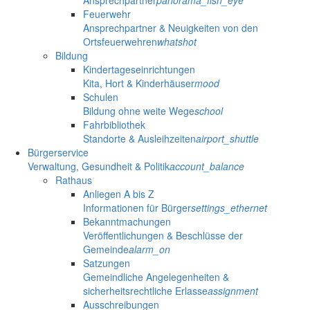
Ansprechpartner
panorama_fish_eye
Feuerwehr
Ansprechpartner & Neuigkeiten von den
Ortsfeuerwehren
whatshot
Bildung
Kindertageseinrichtungen
Kita, Hort & Kinderhäuser
mood
Schulen
Bildung ohne weite Wege
school
Fahrbibliothek
Standorte & Ausleihzeiten
airport_shuttle
Bürgerservice
Verwaltung, Gesundheit & Politik
account_balance
Rathaus
Anliegen A bis Z
Informationen für Bürger
settings_ethernet
Bekanntmachungen
Veröffentlichungen & Beschlüsse der
Gemeinde
alarm_on
Satzungen
Gemeindliche Angelegenheiten &
sicherheitsrechtliche Erlasse
assignment
Ausschreibungen