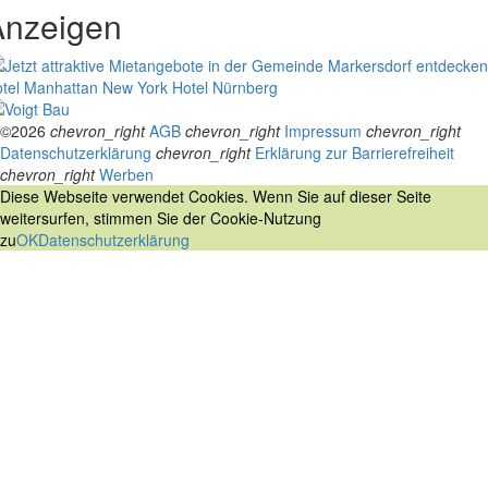
Anzeigen
tel Manhattan New York
Hotel Nürnberg
©2026
chevron_right
AGB
chevron_right
Impressum
chevron_right
Datenschutzerklärung
chevron_right
Erklärung zur Barrierefreiheit
chevron_right
Werben
Diese Webseite verwendet Cookies. Wenn Sie auf dieser Seite
weitersurfen, stimmen Sie der Cookie-Nutzung
zu
OK
Datenschutzerklärung