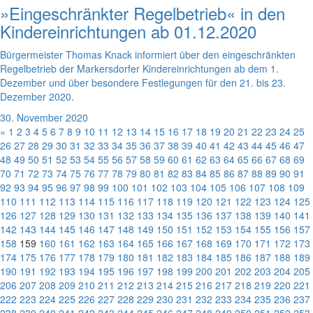
»Eingeschränkter Regelbetrieb« in den
Kindereinrichtungen ab 01.12.2020
Bürgermeister Thomas Knack informiert über den eingeschränkten
Regelbetrieb der Markersdorfer Kindereinrichtungen ab dem 1.
Dezember und über besondere Festlegungen für den 21. bis 23.
Dezember 2020.
30. November 2020
«
1
2
3
4
5
6
7
8
9
10
11
12
13
14
15
16
17
18
19
20
21
22
23
24
25
26
27
28
29
30
31
32
33
34
35
36
37
38
39
40
41
42
43
44
45
46
47
48
49
50
51
52
53
54
55
56
57
58
59
60
61
62
63
64
65
66
67
68
69
70
71
72
73
74
75
76
77
78
79
80
81
82
83
84
85
86
87
88
89
90
91
92
93
94
95
96
97
98
99
100
101
102
103
104
105
106
107
108
109
110
111
112
113
114
115
116
117
118
119
120
121
122
123
124
125
126
127
128
129
130
131
132
133
134
135
136
137
138
139
140
141
142
143
144
145
146
147
148
149
150
151
152
153
154
155
156
157
158
159
160
161
162
163
164
165
166
167
168
169
170
171
172
173
174
175
176
177
178
179
180
181
182
183
184
185
186
187
188
189
190
191
192
193
194
195
196
197
198
199
200
201
202
203
204
205
206
207
208
209
210
211
212
213
214
215
216
217
218
219
220
221
222
223
224
225
226
227
228
229
230
231
232
233
234
235
236
237