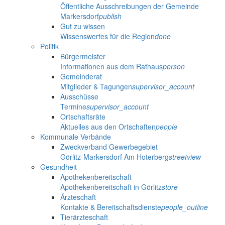
Öffentliche Ausschreibungen der Gemeinde
Markersdorf
publish
Gut zu wissen
Wissenswertes für die Region
done
Politik
Bürgermeister
Informationen aus dem Rathaus
person
Gemeinderat
Mitglieder & Tagungen
supervisor_account
Ausschüsse
Termine
supervisor_account
Ortschaftsräte
Aktuelles aus den Ortschaften
people
Kommunale Verbände
Zweckverband Gewerbegebiet
Görlitz-Markersdorf Am Hoterberg
streetview
Gesundheit
Apothekenbereitschaft
Apothekenbereitschaft in Görlitz
store
Ärzteschaft
Kontakte & Bereitschaftsdienste
people_outline
Tierärzteschaft