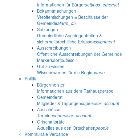
Informationen für Bürger
settings_ethernet
Bekanntmachungen
Veröffentlichungen & Beschlüsse der
Gemeinde
alarm_on
Satzungen
Gemeindliche Angelegenheiten &
sicherheitsrechtliche Erlasse
assignment
Ausschreibungen
Öffentliche Ausschreibungen der Gemeinde
Markersdorf
publish
Gut zu wissen
Wissenswertes für die Region
done
Politik
Bürgermeister
Informationen aus dem Rathaus
person
Gemeinderat
Mitglieder & Tagungen
supervisor_account
Ausschüsse
Termine
supervisor_account
Ortschaftsräte
Aktuelles aus den Ortschaften
people
Kommunale Verbände