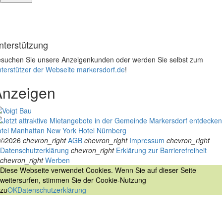
nterstützung
suchen Sie unsere Anzeigenkunden oder werden Sie selbst zum
terstützer der Webseite markersdorf.de
!
Anzeigen
tel Manhattan New York
Hotel Nürnberg
©2026
chevron_right
AGB
chevron_right
Impressum
chevron_right
Datenschutzerklärung
chevron_right
Erklärung zur Barrierefreiheit
chevron_right
Werben
Diese Webseite verwendet Cookies. Wenn Sie auf dieser Seite
weitersurfen, stimmen Sie der Cookie-Nutzung
zu
OK
Datenschutzerklärung