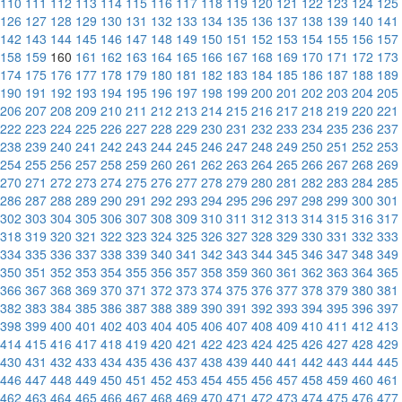
110
111
112
113
114
115
116
117
118
119
120
121
122
123
124
125
126
127
128
129
130
131
132
133
134
135
136
137
138
139
140
141
142
143
144
145
146
147
148
149
150
151
152
153
154
155
156
157
158
159
160
161
162
163
164
165
166
167
168
169
170
171
172
173
174
175
176
177
178
179
180
181
182
183
184
185
186
187
188
189
190
191
192
193
194
195
196
197
198
199
200
201
202
203
204
205
206
207
208
209
210
211
212
213
214
215
216
217
218
219
220
221
222
223
224
225
226
227
228
229
230
231
232
233
234
235
236
237
238
239
240
241
242
243
244
245
246
247
248
249
250
251
252
253
254
255
256
257
258
259
260
261
262
263
264
265
266
267
268
269
270
271
272
273
274
275
276
277
278
279
280
281
282
283
284
285
286
287
288
289
290
291
292
293
294
295
296
297
298
299
300
301
302
303
304
305
306
307
308
309
310
311
312
313
314
315
316
317
318
319
320
321
322
323
324
325
326
327
328
329
330
331
332
333
334
335
336
337
338
339
340
341
342
343
344
345
346
347
348
349
350
351
352
353
354
355
356
357
358
359
360
361
362
363
364
365
366
367
368
369
370
371
372
373
374
375
376
377
378
379
380
381
382
383
384
385
386
387
388
389
390
391
392
393
394
395
396
397
398
399
400
401
402
403
404
405
406
407
408
409
410
411
412
413
414
415
416
417
418
419
420
421
422
423
424
425
426
427
428
429
430
431
432
433
434
435
436
437
438
439
440
441
442
443
444
445
446
447
448
449
450
451
452
453
454
455
456
457
458
459
460
461
462
463
464
465
466
467
468
469
470
471
472
473
474
475
476
477