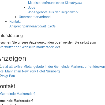
Mittelstandsfreundliches Klima
layers
Jobs
Jobangebote aus der Region
work
Unternehmerverband
Kontakt
Ansprechpartner
account_circle
nterstützung
suchen Sie unsere Anzeigenkunden oder werden Sie selbst zum
terstützer der Webseite markersdorf.de
!
Anzeigen
tel Manhattan New York
Hotel Nürnberg
ontakt
emeinde Markersdorf