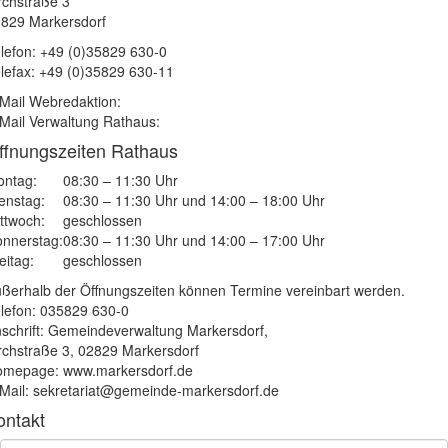
rchstraße 3
829 Markersdorf
lefon: +49 (0)35829 630-0
lefax: +49 (0)35829 630-11
Mail Webredaktion:
Mail Verwaltung Rathaus:
ffnungszeiten Rathaus
ntag:
08:30 – 11:30 Uhr
enstag:
08:30 – 11:30 Uhr und 14:00 – 18:00 Uhr
ttwoch:
geschlossen
nnerstag:
08:30 – 11:30 Uhr und 14:00 – 17:00 Uhr
eitag:
geschlossen
ßerhalb der Öffnungszeiten können Termine vereinbart werden.
lefon: 035829 630-0
schrift: Gemeindeverwaltung Markersdorf,
rchstraße 3, 02829 Markersdorf
mepage: www.markersdorf.de
Mail: sekretariat@gemeinde-markersdorf.de
ontakt