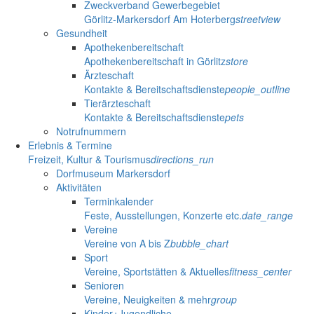
Zweckverband Gewerbegebiet
Görlitz-Markersdorf Am Hoterberg
streetview
Gesundheit
Apothekenbereitschaft
Apothekenbereitschaft in Görlitz
store
Ärzteschaft
Kontakte & Bereitschaftsdienste
people_outline
Tierärzteschaft
Kontakte & Bereitschaftsdienste
pets
Notrufnummern
Erlebnis & Termine
Freizeit, Kultur & Tourismus
directions_run
Dorfmuseum Markersdorf
Aktivitäten
Terminkalender
Feste, Ausstellungen, Konzerte etc.
date_range
Vereine
Vereine von A bis Z
bubble_chart
Sport
Vereine, Sportstätten & Aktuelles
fitness_center
Senioren
Vereine, Neuigkeiten & mehr
group
Kinder+Jugendliche