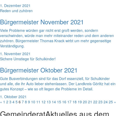
1. Dezember 2021
Reden und zuhören
Bürgermeister November 2021
Viele Probleme würden gar nicht erst groß werden, sondern
verschwinden, würde man mehr miteinander reden und dem anderen
zuhören. Bürgermeister Thomas Knack wirbt um mehr gegenseitige
Verständigung.
1. November 2021
Sichere Umstiege für Schulkinder!
Bürgermeister Oktober 2021
Gute Busverbindungen sind für das Dorf essenziell, für Schulkinder
und alle, die ihr Auto lieber stehenlassen. Der Landkreis Görlitz hat ein
gutes Konzept – wie so oft liegen die Probleme im Detail.
1. Oktober 2021
«
1
2
3
4
5
6
7
8
9
10
11
12
13
14
15
16
17
18
19
20
21
22
23
24
25
»
Gemeinderat
Aktuelles aus dem