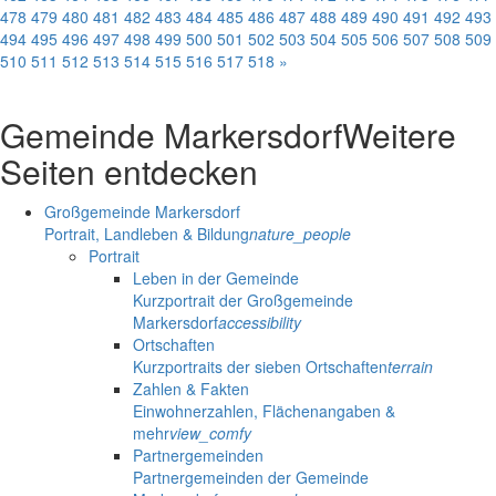
478
479
480
481
482
483
484
485
486
487
488
489
490
491
492
493
494
495
496
497
498
499
500
501
502
503
504
505
506
507
508
509
510
511
512
513
514
515
516
517
518
»
Gemeinde Markersdorf
Weitere
Seiten entdecken
Großgemeinde Markersdorf
Portrait, Landleben & Bildung
nature_people
Portrait
Leben in der Gemeinde
Kurzportrait der Großgemeinde
Markersdorf
accessibility
Ortschaften
Kurzportraits der sieben Ortschaften
terrain
Zahlen & Fakten
Einwohnerzahlen, Flächenangaben &
mehr
view_comfy
Partnergemeinden
Partnergemeinden der Gemeinde