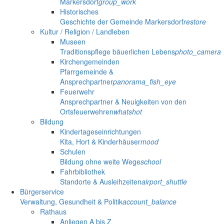
Markersdorf
group_work
Historisches
Geschichte der Gemeinde Markersdorf
restore
Kultur / Religion / Landleben
Museen
Traditionspflege bäuerlichen Lebens
photo_camera
Kirchengemeinden
Pfarrgemeinde &
Ansprechpartner
panorama_fish_eye
Feuerwehr
Ansprechpartner & Neuigkeiten von den
Ortsfeuerwehren
whatshot
Bildung
Kindertageseinrichtungen
Kita, Hort & Kinderhäuser
mood
Schulen
Bildung ohne weite Wege
school
Fahrbibliothek
Standorte & Ausleihzeiten
airport_shuttle
Bürgerservice
Verwaltung, Gesundheit & Politik
account_balance
Rathaus
Anliegen A bis Z