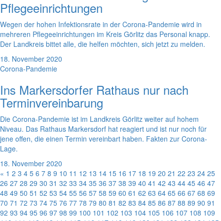
Pflegeeinrichtungen
Wegen der hohen Infektionsrate in der Corona-Pandemie wird in
mehreren Pflegeeinrichtungen im Kreis Görlitz das Personal knapp.
Der Landkreis bittet alle, die helfen möchten, sich jetzt zu melden.
18. November 2020
Corona-Pandemie
Ins Markersdorfer Rathaus nur nach
Terminvereinbarung
Die Corona-Pandemie ist im Landkreis Görlitz weiter auf hohem
Niveau. Das Rathaus Markersdorf hat reagiert und ist nur noch für
jene offen, die einen Termin vereinbart haben. Fakten zur Corona-
Lage.
18. November 2020
«
1
2
3
4
5
6
7
8
9
10
11
12
13
14
15
16
17
18
19
20
21
22
23
24
25
26
27
28
29
30
31
32
33
34
35
36
37
38
39
40
41
42
43
44
45
46
47
48
49
50
51
52
53
54
55
56
57
58
59
60
61
62
63
64
65
66
67
68
69
70
71
72
73
74
75
76
77
78
79
80
81
82
83
84
85
86
87
88
89
90
91
92
93
94
95
96
97
98
99
100
101
102
103
104
105
106
107
108
109