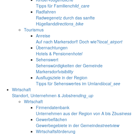
Tipps für Familien
child_care
Radfahren
Radwegenetz durch das sanfte
Hügelland
directions_bike
Tourismus
Anreise
Auf nach Markersdorf! Doch wie?
local_airport
Übernachtungen
Hotels & Pensionen
hotel
Sehenswert
Sehenswürdigkeiten der Gemeinde
Markersdorf
visibility
Ausflugsziele in der Region
Tipps für Sehenswertes im Umland
local_see
Wirtschaft
Standort, Unternehmen & Jobs
trending_up
Wirtschaft
Firmendatenbank
Unternehmen aus der Region von A bis Z
business
Gewerbeflächen
Gewerbegebiete in der Gemeinde
streetview
Wirtschaftsförderung