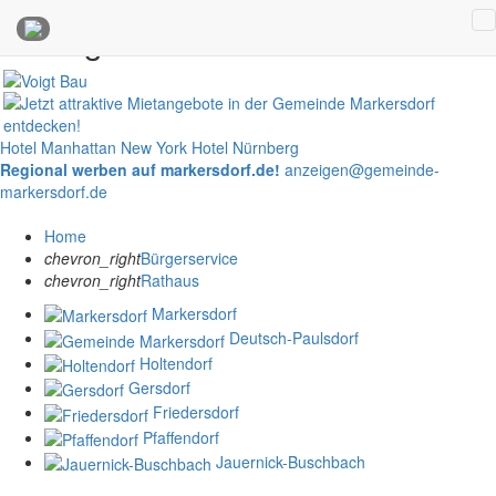
Anzeigen
Hotel Manhattan New York
Hotel Nürnberg
Regional werben auf markersdorf.de!
anzeigen@gemeinde-
markersdorf.de
Home
chevron_right
Bürgerservice
chevron_right
Rathaus
Markersdorf
Deutsch-Paulsdorf
Holtendorf
Gersdorf
Friedersdorf
Pfaffendorf
Jauernick-Buschbach