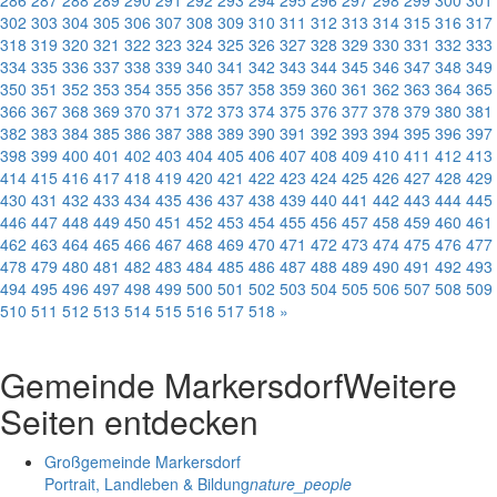
286
287
288
289
290
291
292
293
294
295
296
297
298
299
300
301
302
303
304
305
306
307
308
309
310
311
312
313
314
315
316
317
318
319
320
321
322
323
324
325
326
327
328
329
330
331
332
333
334
335
336
337
338
339
340
341
342
343
344
345
346
347
348
349
350
351
352
353
354
355
356
357
358
359
360
361
362
363
364
365
366
367
368
369
370
371
372
373
374
375
376
377
378
379
380
381
382
383
384
385
386
387
388
389
390
391
392
393
394
395
396
397
398
399
400
401
402
403
404
405
406
407
408
409
410
411
412
413
414
415
416
417
418
419
420
421
422
423
424
425
426
427
428
429
430
431
432
433
434
435
436
437
438
439
440
441
442
443
444
445
446
447
448
449
450
451
452
453
454
455
456
457
458
459
460
461
462
463
464
465
466
467
468
469
470
471
472
473
474
475
476
477
478
479
480
481
482
483
484
485
486
487
488
489
490
491
492
493
494
495
496
497
498
499
500
501
502
503
504
505
506
507
508
509
510
511
512
513
514
515
516
517
518
»
Gemeinde Markersdorf
Weitere
Seiten entdecken
Großgemeinde Markersdorf
Portrait, Landleben & Bildung
nature_people