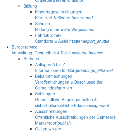
Ortsfeuerwehren
whatshot
Bildung
Kindertageseinrichtungen
Kita, Hort & Kinderhäuser
mood
Schulen
Bildung ohne weite Wege
school
Fahrbibliothek
Standorte & Ausleihzeiten
airport_shuttle
Bürgerservice
Verwaltung, Gesundheit & Politik
account_balance
Rathaus
Anliegen A bis Z
Informationen für Bürger
settings_ethernet
Bekanntmachungen
Veröffentlichungen & Beschlüsse der
Gemeinde
alarm_on
Satzungen
Gemeindliche Angelegenheiten &
sicherheitsrechtliche Erlasse
assignment
Ausschreibungen
Öffentliche Ausschreibungen der Gemeinde
Markersdorf
publish
Gut zu wissen