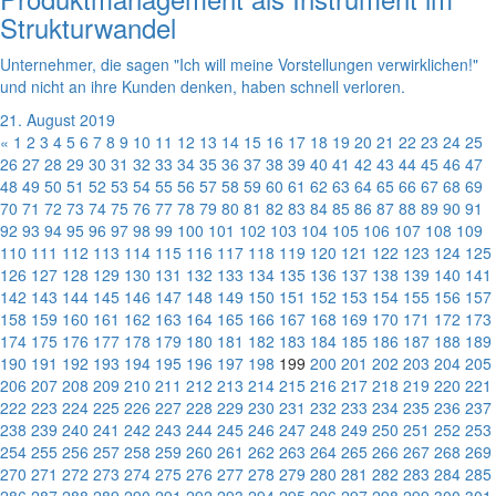
Strukturwandel
Unternehmer, die sagen "Ich will meine Vorstellungen verwirklichen!"
und nicht an ihre Kunden denken, haben schnell verloren.
21. August 2019
«
1
2
3
4
5
6
7
8
9
10
11
12
13
14
15
16
17
18
19
20
21
22
23
24
25
26
27
28
29
30
31
32
33
34
35
36
37
38
39
40
41
42
43
44
45
46
47
48
49
50
51
52
53
54
55
56
57
58
59
60
61
62
63
64
65
66
67
68
69
70
71
72
73
74
75
76
77
78
79
80
81
82
83
84
85
86
87
88
89
90
91
92
93
94
95
96
97
98
99
100
101
102
103
104
105
106
107
108
109
110
111
112
113
114
115
116
117
118
119
120
121
122
123
124
125
126
127
128
129
130
131
132
133
134
135
136
137
138
139
140
141
142
143
144
145
146
147
148
149
150
151
152
153
154
155
156
157
158
159
160
161
162
163
164
165
166
167
168
169
170
171
172
173
174
175
176
177
178
179
180
181
182
183
184
185
186
187
188
189
190
191
192
193
194
195
196
197
198
199
200
201
202
203
204
205
206
207
208
209
210
211
212
213
214
215
216
217
218
219
220
221
222
223
224
225
226
227
228
229
230
231
232
233
234
235
236
237
238
239
240
241
242
243
244
245
246
247
248
249
250
251
252
253
254
255
256
257
258
259
260
261
262
263
264
265
266
267
268
269
270
271
272
273
274
275
276
277
278
279
280
281
282
283
284
285