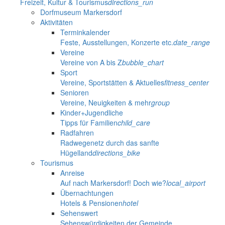
Freizeit, Kultur & Tourismus
directions_run
Dorfmuseum Markersdorf
Aktivitäten
Terminkalender
Feste, Ausstellungen, Konzerte etc.
date_range
Vereine
Vereine von A bis Z
bubble_chart
Sport
Vereine, Sportstätten & Aktuelles
fitness_center
Senioren
Vereine, Neuigkeiten & mehr
group
Kinder+Jugendliche
Tipps für Familien
child_care
Radfahren
Radwegenetz durch das sanfte
Hügelland
directions_bike
Tourismus
Anreise
Auf nach Markersdorf! Doch wie?
local_airport
Übernachtungen
Hotels & Pensionen
hotel
Sehenswert
Sehenswürdigkeiten der Gemeinde