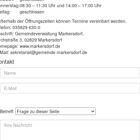
nnerstag:
08:30 – 11:30 Uhr und 14:00 – 17:00 Uhr
eitag:
geschlossen
ßerhalb der Öffnungszeiten können Termine vereinbart werden.
lefon: 035829 630-0
schrift: Gemeindeverwaltung Markersdorf,
rchstraße 3, 02829 Markersdorf
mepage: www.markersdorf.de
Mail: sekretariat@gemeinde-markersdorf.de
ontakt
Betreff: