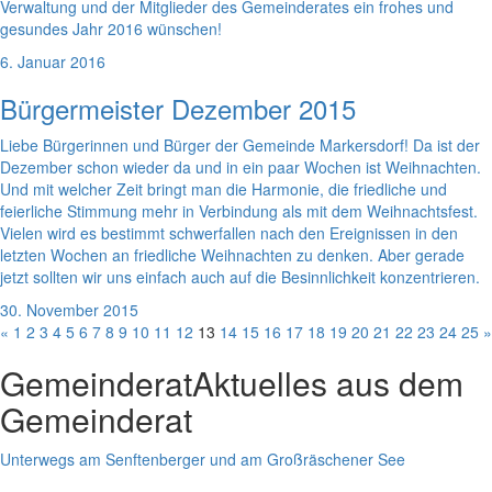
Verwaltung und der Mitglieder des Gemeinderates ein frohes und
gesundes Jahr 2016 wünschen!
6. Januar 2016
Bürgermeister Dezember 2015
Liebe Bürgerinnen und Bürger der Gemeinde Markersdorf! Da ist der
Dezember schon wieder da und in ein paar Wochen ist Weihnachten.
Und mit welcher Zeit bringt man die Harmonie, die friedliche und
feierliche Stimmung mehr in Verbindung als mit dem Weihnachtsfest.
Vielen wird es bestimmt schwerfallen nach den Ereignissen in den
letzten Wochen an friedliche Weihnachten zu denken. Aber gerade
jetzt sollten wir uns einfach auch auf die Besinnlichkeit konzentrieren.
30. November 2015
«
1
2
3
4
5
6
7
8
9
10
11
12
13
14
15
16
17
18
19
20
21
22
23
24
25
»
Gemeinderat
Aktuelles aus dem
Gemeinderat
Unterwegs am Senftenberger und am Großräschener See