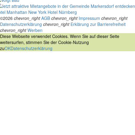
tel Manhattan New York
Hotel Nürnberg
©2026
chevron_right
AGB
chevron_right
Impressum
chevron_right
Datenschutzerklärung
chevron_right
Erklärung zur Barrierefreiheit
chevron_right
Werben
Diese Webseite verwendet Cookies. Wenn Sie auf dieser Seite
weitersurfen, stimmen Sie der Cookie-Nutzung
zu
OK
Datenschutzerklärung