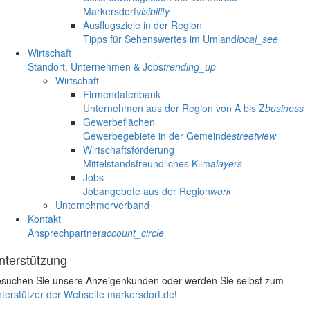
Markersdorf
visibility
Ausflugsziele in der Region
Tipps für Sehenswertes im Umland
local_see
Wirtschaft
Standort, Unternehmen & Jobs
trending_up
Wirtschaft
Firmendatenbank
Unternehmen aus der Region von A bis Z
business
Gewerbeflächen
Gewerbegebiete in der Gemeinde
streetview
Wirtschaftsförderung
Mittelstandsfreundliches Klima
layers
Jobs
Jobangebote aus der Region
work
Unternehmerverband
Kontakt
Ansprechpartner
account_circle
nterstützung
suchen Sie unsere Anzeigenkunden oder werden Sie selbst zum
terstützer der Webseite markersdorf.de
!