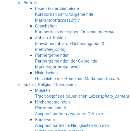
Portrait
Leben in der Gemeinde
Kurzportrait der Großgemeinde
Markersdorf
accessibility
Ortschaften
Kurzportraits der sieben Ortschaften
terrain
Zahlen & Fakten
Einwohnerzahlen, Flächenangaben &
mehr
view_comfy
Partnergemeinden
Partnergemeinden der Gemeinde
Markersdorf
group_work
Historisches
Geschichte der Gemeinde Markersdorf
restore
Kultur / Religion / Landleben
Museen
Traditionspflege bäuerlichen Lebens
photo_camera
Kirchengemeinden
Pfarrgemeinde &
Ansprechpartner
panorama_fish_eye
Feuerwehr
Ansprechpartner & Neuigkeiten von den