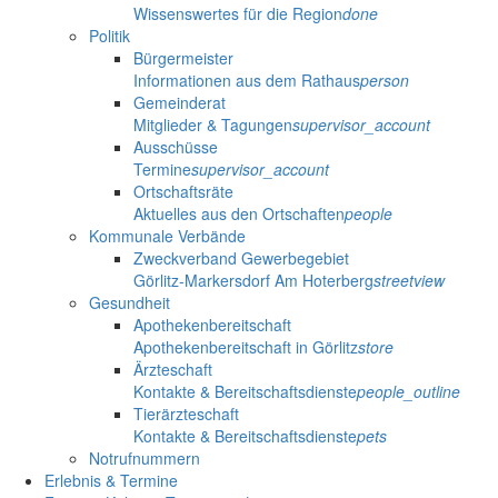
Wissenswertes für die Region
done
Politik
Bürgermeister
Informationen aus dem Rathaus
person
Gemeinderat
Mitglieder & Tagungen
supervisor_account
Ausschüsse
Termine
supervisor_account
Ortschaftsräte
Aktuelles aus den Ortschaften
people
Kommunale Verbände
Zweckverband Gewerbegebiet
Görlitz-Markersdorf Am Hoterberg
streetview
Gesundheit
Apothekenbereitschaft
Apothekenbereitschaft in Görlitz
store
Ärzteschaft
Kontakte & Bereitschaftsdienste
people_outline
Tierärzteschaft
Kontakte & Bereitschaftsdienste
pets
Notrufnummern
Erlebnis & Termine