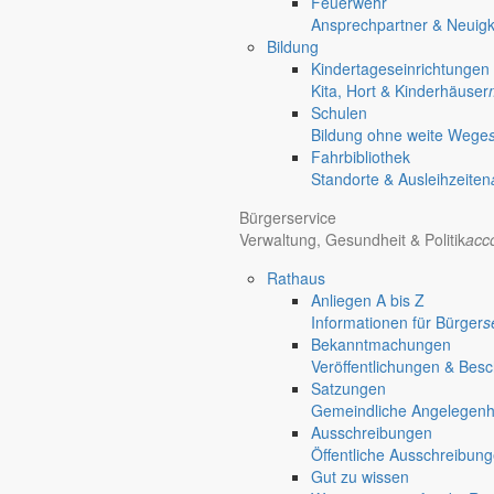
Feuerwehr
chevron_right
Rathaus
Ansprechpartner & Neuigk
Markersdorf
Bildung
Deutsch-Paulsdorf
Kindertageseinrichtungen
Holtendorf
Kita, Hort & Kinderhäuser
Gersdorf
Schulen
Bildung ohne weite Wege
Friedersdorf
Fahrbibliothek
Pfaffendorf
Standorte & Ausleihzeiten
Jauernick-Buschbach
Bürgerservice
Rathaus
Verwaltung, Gesundheit & Politik
acc
Rathaus
Informationen aus dem Rathaus
Anliegen A bis Z
Früher musste man wegen jeder Angelegenheit “uff de Gemeende”, heute
Informationen für Bürger
s
unterschiedlichen Anliegen finden Sie hier ebenso wie die Wiedergabe v
Bekanntmachungen
In der Rubrik “Rathaus” geht der Blick etwas weiter über die Markers
Veröffentlichungen & Bes
Satzungen
Reichen Sie gern Vorschläge ein, was unter “Anliegen von A bis Z” n
Gemeindliche Angelegenhei
Ausschreibungen
Öffentliche Ausschreibun
Gut zu wissen