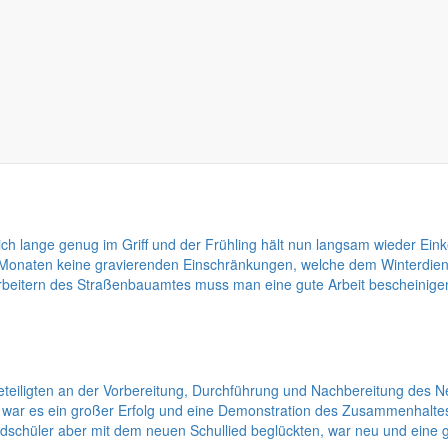
Bürgermeisters noch einmal dem Thema rund um die Kindereinrichtun
d da dies nicht nur meine Meinung ist, sondern auch die aller Gemeind
bsicherung der Einrichtungen gelegt.
lich lange genug im Griff und der Frühling hält nun langsam wieder Ei
wei Monaten keine gravierenden Einschränkungen, welche dem Winterdie
arbeitern des Straßenbauamtes muss man eine gute Arbeit bescheinigen
en Beteiligten an der Vorbereitung, Durchführung und Nachbereitung 
ar es ein großer Erfolg und eine Demonstration des Zusammenhaltes. 
schüler aber mit dem neuen Schullied beglückten, war neu und eine 