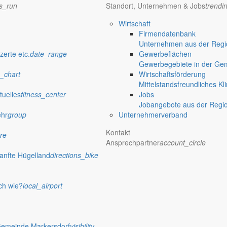
ns_run
Standort, Unternehmen & Jobs
trendi
Wirtschaft
Firmendatenbank
Unternehmen aus der Regio
zerte etc.
date_range
Gewerbeflächen
Gewerbegebiete in der Ge
 Rathaus
_chart
Wirtschaftsförderung
Mittelstandsfreundliches Kl
tuelles
fitness_center
Jobs
Jobangebote aus der Regi
ehr
group
Unternehmerverband
r private Zwecke zu nutzen. Aber es steht ja keine Wahl an und darum ge
he anlässlich meines 50. Geburtstages bedanken.
Kontakt
re
Ansprechpartner
account_circle
anfte Hügelland
directions_bike
er, ein Thema für den Monatsbericht zu finden. Die einen nennen es 
ch wie?
local_airport
ängst ist nicht mehr nur das Wochenende vom 07. und 08. August 201
Gemeinde Markersdorf
visibility