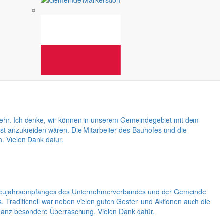
gen zu widmen. Das mache ich natürlich sehr gerne, denn unsere
eräte, haben wir in den vergangenen und in den gegenwärtigen
nkehr. Ich denke, wir können in unserem Gemeindegebiet mit dem
nst anzukreiden wären. Die Mitarbeiter des Bauhofes und die
. Vielen Dank dafür.
des Neujahrsempfanges des Unternehmerverbandes und der Gemeinde
Traditionell war neben vielen guten Gesten und Aktionen auch die
ganz besondere Überraschung. Vielen Dank dafür.