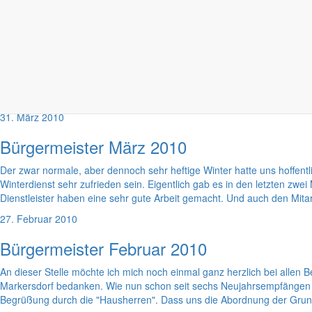
30. April 2010
Bürgermeister April 2010
Aus gegebenem Anlass hat man mich gebeten, den Monatsbericht des 
Kinder sind nun einmal das wertvollste Gut, welches wir besitzen. Un
Haushaltsplanungen stets besonderes Augenmerk auf die finanzielle A
31. März 2010
Bürgermeister März 2010
Der zwar normale, aber dennoch sehr heftige Winter hatte uns hoffent
Winterdienst sehr zufrieden sein. Eigentlich gab es in den letzten z
Dienstleister haben eine sehr gute Arbeit gemacht. Und auch den Mit
27. Februar 2010
Bürgermeister Februar 2010
An dieser Stelle möchte ich mich noch einmal ganz herzlich bei all
Markersdorf bedanken. Wie nun schon seit sechs Neujahrsempfängen w
Begrüßung durch die "Hausherren". Dass uns die Abordnung der Grund