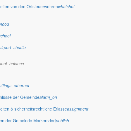
eiten von den Ortsfeuerwehren
whatshot
mood
school
airport_shuttle
ount_balance
 stellt das Rathaus Markersdorf viele Informationen online bereit. A
ettings_ethernet
on Veröffentlichungen, die amtlich im “Schöpsboten – Dorfzeitung & Amt
dorfer Kirchtürme hinaus und Belange der Region und des Lebens im lä
chlüsse der Gemeinde
alarm_on
och aufgenommen werden sollte!
ten & sicherheitsrechtliche Erlasse
assignment
gen der Gemeinde Markersdorf
publish