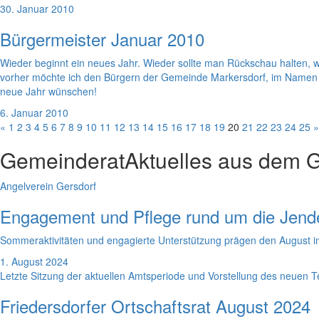
30. Januar 2010
Bürgermeister Januar 2010
Wieder beginnt ein neues Jahr. Wieder sollte man Rückschau halten, w
vorher möchte ich den Bürgern der Gemeinde Markersdorf, im Namen de
neue Jahr wünschen!
6. Januar 2010
«
1
2
3
4
5
6
7
8
9
10
11
12
13
14
15
16
17
18
19
20
21
22
23
24
25
»
Gemeinderat
Aktuelles aus dem 
Angelverein Gersdorf
Engagement und Pflege rund um die Jend
Sommeraktivitäten und engagierte Unterstützung prägen den August im
1. August 2024
Letzte Sitzung der aktuellen Amtsperiode und Vorstellung des neuen 
Friedersdorfer Ortschaftsrat August 2024