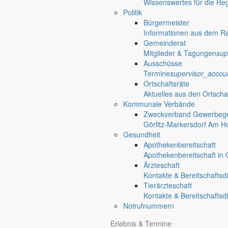
Wissenswertes für die Re
Politik
settings_ethernet
alarm_on
Bürgermeister
Informationen aus dem R
Anliegen A bis Z
Bekanntm
Gemeinderat
Mitglieder & Tagungen
sup
Bürgerinformationen, Dokumente & mehr
Redaktionelle W
Ausschüsse
Informationen
Termine
supervisor_accou
done
Ortschaftsräte
Aktuelles aus den Ortscha
Gut zu wissen
Kommunale Verbände
Zweckverband Gewerbege
Wissenswertes für die Region
Görlitz-Markersdorf Am H
Gesundheit
Apothekenbereitschaft
Öffnungszeiten Rathaus
Gemeinde
Apothekenbereitschaft in G
Ärzteschaft
Kontakte & Bereitschaftsd
Montag:
08:30 – 11:30 Uhr
Tierärzteschaft
Dienstag:
08:30 – 11:30 Uhr und 14:00 – 18:00 Uhr
Kontakte & Bereitschaftsd
Mittwoch:
geschlossen
Notrufnummern
Donnerstag:
08:30 – 11:30 Uhr und 14:00 – 17:00 Uhr
Freitag:
geschlossen
Erlebnis & Termine
Außerhalb der Öffnungszeiten können Termine vereinbart werden.