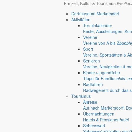
Freizeit, Kultur & Tourismus
directio
Telefon: 035829 630-0
Anschrift: Gemeindeverwaltung Markersdorf,
Dorfmuseum Markersdorf
Kirchstraße 3, 02829 Markersdorf
Aktivitäten
Homepage: www.markersdorf.de
Terminkalender
E-Mail: sekretariat@gemeinde-markersdorf.de
Feste, Ausstellungen, Kon
Vereine
Bürgermeister
Aktuelles aus dem
Vereine von A bis Z
bubble
Sport
Vereine, Sportstätten & Ak
Bürgermeister Oktober 2010
Senioren
Vereine, Neuigkeiten & m
Eigentlich ist es ja nicht meine Art, den Bericht des Bürgermeisters fü
Kinder+Jugendliche
möchte mich auf diesem Weg ganz herzlich für die vielen Glückwünsc
Tipps für Familien
child_ca
Radfahren
30. September 2010
Radwegenetz durch das s
Bürgermeister September 2010
Tourismus
Anreise
Nach den Ereignissen im Monat August 2010 ist es nicht ganz so schw
Auf nach Markersdorf! Do
Jahrtausendflut. Manche sagen einfach das Augusthochwasser, denn l
Übernachtungen
Hotels & Pensionen
hotel
31. August 2010
Sehenswert
Sehenswürdigkeiten der 