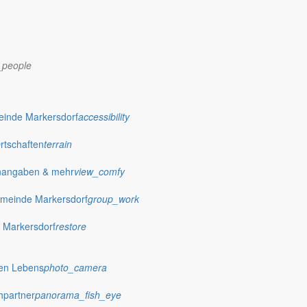
_people
einde Markersdorf
accessibility
Ortschaften
terrain
nangaben & mehr
view_comfy
meinde Markersdorf
group_work
 Markersdorf
restore
dorf.de
hen Lebens
photo_camera
hpartner
panorama_fish_eye