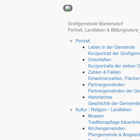
Anzeigen
Hotel Manhattan New York
Hotel Nürnberg
Großgemeinde Markersdorf
Portrait, Landleben & Bildung
nature
Portrait
Leben in der Gemeinde
Kurzportrait der Großgem
Ortschaften
Kurzportraits der sieben 
Zahlen & Fakten
Einwohnerzahlen, Fläche
Partnergemeinden
Partnergemeinden der Ge
Historisches
Geschichte der Gemeinde
Kultur / Religion / Landleben
Museen
Regional werben auf markersdorf.de!
anzeigen@gemeinde-markers
Traditionspflege bäuerlic
Kirchengemeinden
Home
Pfarrgemeinde & Ansprec
chevron_right
Bürgerservice