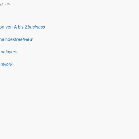
ng_up
n von A bis Z
business
meinde
streetview
ima
layers
on
work
statten Sie mir heute bitte ein paar ganz persönliche Worte. Ich
das Jahrhunderthochwasser, die anderen sprechen über die
0 gemeint.