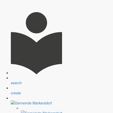
 Bürgern immer wieder feststellen, dass nur sehr wenige Menschen
 Südafrika kann nicht darüber hinweg täuschen, dass es in unserem
etwas ausführlicher zu beleuchten. Ende Juni beginnen die Ferien für
search
create
ann redet man über eine Entschädigung des Ehrenamtes. Auch über einen
en zu verbessern.