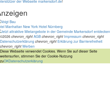
terstützer der Webseite markersdorf.de
!
Anzeigen
tel Manhattan New York
Hotel Nürnberg
©2026
chevron_right
AGB
chevron_right
Impressum
chevron_right
Datenschutzerklärung
chevron_right
Erklärung zur Barrierefreiheit
chevron_right
Werben
Diese Webseite verwendet Cookies. Wenn Sie auf dieser Seite
weitersurfen, stimmen Sie der Cookie-Nutzung
zu
OK
Datenschutzerklärung