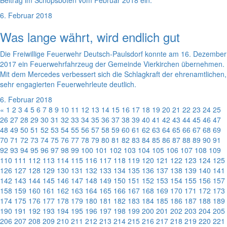
Beitrag im Schöpsboten vom Februar 2018 ein.
6. Februar 2018
Was lange währt, wird endlich gut
Die Freiwillige Feuerwehr Deutsch-Paulsdorf konnte am 16. Dezember
2017 ein Feuerwehrfahrzeug der Gemeinde Vierkirchen übernehmen.
Mit dem Mercedes verbessert sich die Schlagkraft der ehrenamtlichen,
sehr engagierten Feuerwehrleute deutlich.
6. Februar 2018
«
1
2
3
4
5
6
7
8
9
10
11
12
13
14
15
16
17
18
19
20
21
22
23
24
25
26
27
28
29
30
31
32
33
34
35
36
37
38
39
40
41
42
43
44
45
46
47
48
49
50
51
52
53
54
55
56
57
58
59
60
61
62
63
64
65
66
67
68
69
70
71
72
73
74
75
76
77
78
79
80
81
82
83
84
85
86
87
88
89
90
91
92
93
94
95
96
97
98
99
100
101
102
103
104
105
106
107
108
109
110
111
112
113
114
115
116
117
118
119
120
121
122
123
124
125
126
127
128
129
130
131
132
133
134
135
136
137
138
139
140
141
142
143
144
145
146
147
148
149
150
151
152
153
154
155
156
157
158
159
160
161
162
163
164
165
166
167
168
169
170
171
172
173
174
175
176
177
178
179
180
181
182
183
184
185
186
187
188
189
190
191
192
193
194
195
196
197
198
199
200
201
202
203
204
205
206
207
208
209
210
211
212
213
214
215
216
217
218
219
220
221