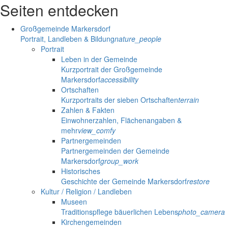
Seiten entdecken
Großgemeinde Markersdorf
Portrait, Landleben & Bildung
nature_people
Portrait
Leben in der Gemeinde
Kurzportrait der Großgemeinde
Markersdorf
accessibility
Ortschaften
Kurzportraits der sieben Ortschaften
terrain
Zahlen & Fakten
Einwohnerzahlen, Flächenangaben &
mehr
view_comfy
Partnergemeinden
Partnergemeinden der Gemeinde
Markersdorf
group_work
Historisches
Geschichte der Gemeinde Markersdorf
restore
Kultur / Religion / Landleben
Museen
Traditionspflege bäuerlichen Lebens
photo_camera
Kirchengemeinden