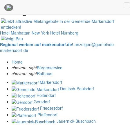
Anzeigen
Hotel Manhattan New York
Hotel Nürnberg
Regional werben auf markersdorf.de!
anzeigen@gemeinde-
markersdorf.de
Home
chevron_right
Bürgerservice
chevron_right
Rathaus
Markersdorf
Deutsch-Paulsdorf
Holtendorf
Gersdorf
Friedersdorf
Pfaffendorf
Jauernick-Buschbach