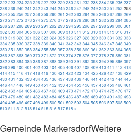
222
223
224
225
226
227
228
229
230
231
232
233
234
235
236
237
238
239
240
241
242
243
244
245
246
247
248
249
250
251
252
253
254
255
256
257
258
259
260
261
262
263
264
265
266
267
268
269
270
271
272
273
274
275
276
277
278
279
280
281
282
283
284
285
286
287
288
289
290
291
292
293
294
295
296
297
298
299
300
301
302
303
304
305
306
307
308
309
310
311
312
313
314
315
316
317
318
319
320
321
322
323
324
325
326
327
328
329
330
331
332
333
334
335
336
337
338
339
340
341
342
343
344
345
346
347
348
349
350
351
352
353
354
355
356
357
358
359
360
361
362
363
364
365
366
367
368
369
370
371
372
373
374
375
376
377
378
379
380
381
382
383
384
385
386
387
388
389
390
391
392
393
394
395
396
397
398
399
400
401
402
403
404
405
406
407
408
409
410
411
412
413
414
415
416
417
418
419
420
421
422
423
424
425
426
427
428
429
430
431
432
433
434
435
436
437
438
439
440
441
442
443
444
445
446
447
448
449
450
451
452
453
454
455
456
457
458
459
460
461
462
463
464
465
466
467
468
469
470
471
472
473
474
475
476
477
478
479
480
481
482
483
484
485
486
487
488
489
490
491
492
493
494
495
496
497
498
499
500
501
502
503
504
505
506
507
508
509
510
511
512
513
514
515
516
517
518
»
Gemeinde Markersdorf
Weitere