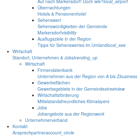
Auf nach Markersdorf! Doch wie?
local_airport
Übernachtungen
Hotels & Pensionen
hotel
Sehenswert
Sehenswürdigkeiten der Gemeinde
Markersdorf
visibility
Ausflugsziele in der Region
Tipps für Sehenswertes im Umland
local_see
Wirtschaft
Standort, Unternehmen & Jobs
trending_up
Wirtschaft
Firmendatenbank
Unternehmen aus der Region von A bis Z
business
Gewerbeflächen
Gewerbegebiete in der Gemeinde
streetview
Wirtschaftsförderung
Mittelstandsfreundliches Klima
layers
Jobs
Jobangebote aus der Region
work
Unternehmerverband
Kontakt
Ansprechpartner
account_circle