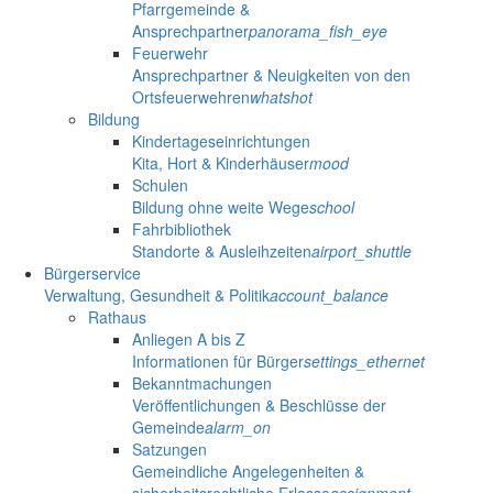
Pfarrgemeinde &
Ansprechpartner
panorama_fish_eye
Feuerwehr
Ansprechpartner & Neuigkeiten von den
Ortsfeuerwehren
whatshot
Bildung
Kindertageseinrichtungen
Kita, Hort & Kinderhäuser
mood
Schulen
Bildung ohne weite Wege
school
Fahrbibliothek
Standorte & Ausleihzeiten
airport_shuttle
Bürgerservice
Verwaltung, Gesundheit & Politik
account_balance
Rathaus
Anliegen A bis Z
Informationen für Bürger
settings_ethernet
Bekanntmachungen
Veröffentlichungen & Beschlüsse der
Gemeinde
alarm_on
Satzungen
Gemeindliche Angelegenheiten &