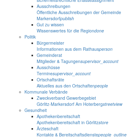
sicherheitsrechtliche Erlasse
assignment
Ausschreibungen
Öffentliche Ausschreibungen der Gemeinde
Markersdorf
publish
Gut zu wissen
Wissenswertes für die Region
done
Politik
Bürgermeister
Informationen aus dem Rathaus
person
Gemeinderat
Mitglieder & Tagungen
supervisor_account
Ausschüsse
Termine
supervisor_account
Ortschaftsräte
Aktuelles aus den Ortschaften
people
Kommunale Verbände
Zweckverband Gewerbegebiet
Görlitz-Markersdorf Am Hoterberg
streetview
Gesundheit
Apothekenbereitschaft
Apothekenbereitschaft in Görlitz
store
Ärzteschaft
Kontakte & Bereitschaftsdienste
people_outline