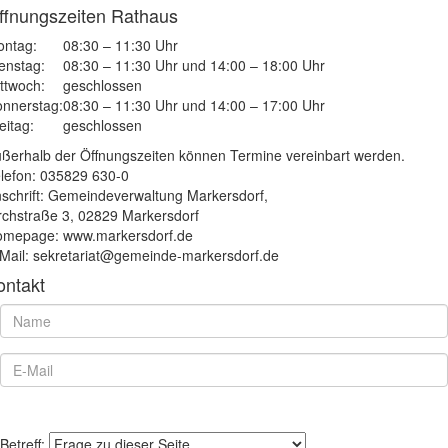
ffnungszeiten Rathaus
ntag:
08:30 – 11:30 Uhr
enstag:
08:30 – 11:30 Uhr und 14:00 – 18:00 Uhr
ttwoch:
geschlossen
nnerstag:
08:30 – 11:30 Uhr und 14:00 – 17:00 Uhr
eitag:
geschlossen
ßerhalb der Öffnungszeiten können Termine vereinbart werden.
lefon: 035829 630-0
schrift: Gemeindeverwaltung Markersdorf,
rchstraße 3, 02829 Markersdorf
mepage: www.markersdorf.de
Mail: sekretariat@gemeinde-markersdorf.de
ontakt
Betreff: