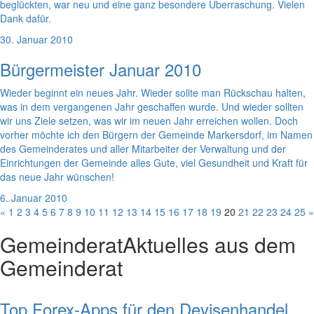
beglückten, war neu und eine ganz besondere Überraschung. Vielen
Dank dafür.
30. Januar 2010
Bürgermeister Januar 2010
Wieder beginnt ein neues Jahr. Wieder sollte man Rückschau halten,
was in dem vergangenen Jahr geschaffen wurde. Und wieder sollten
wir uns Ziele setzen, was wir im neuen Jahr erreichen wollen. Doch
vorher möchte ich den Bürgern der Gemeinde Markersdorf, im Namen
des Gemeinderates und aller Mitarbeiter der Verwaltung und der
Einrichtungen der Gemeinde alles Gute, viel Gesundheit und Kraft für
das neue Jahr wünschen!
6. Januar 2010
«
1
2
3
4
5
6
7
8
9
10
11
12
13
14
15
16
17
18
19
20
21
22
23
24
25
»
Gemeinderat
Aktuelles aus dem
Gemeinderat
Top Forex-Apps für den Devisenhandel