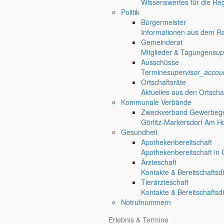
Wissenswertes für die Re
Politik
Bürgermeister
Informationen aus dem R
Gemeinderat
Mitglieder & Tagungen
sup
Ausschüsse
Termine
supervisor_accou
Ortschaftsräte
Aktuelles aus den Ortscha
Kommunale Verbände
Zweckverband Gewerbege
Görlitz-Markersdorf Am H
Gesundheit
Apothekenbereitschaft
Apothekenbereitschaft in G
Ärzteschaft
Kontakte & Bereitschaftsd
Tierärzteschaft
Kontakte & Bereitschaftsd
Notrufnummern
Erlebnis & Termine