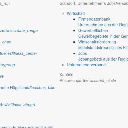
ns_run
Standort, Unternehmen & Jobs
trendi
Wirtschaft
Firmendatenbank
Unternehmen aus der Regio
zerte etc.
date_range
Gewerbeflächen
Gewerbegebiete in der Ge
_chart
Wirtschaftsförderung
Mittelstandsfreundliches Kl
tuelles
fitness_center
Jobs
Jobangebote aus der Regi
ehr
group
Unternehmerverband
Kontakt
re
verwaltung Markersdorf
Ansprechpartner
account_circle
anfte Hügelland
directions_bike
ch wie?
local_airport
Gemeinde Markersdorf
visibility