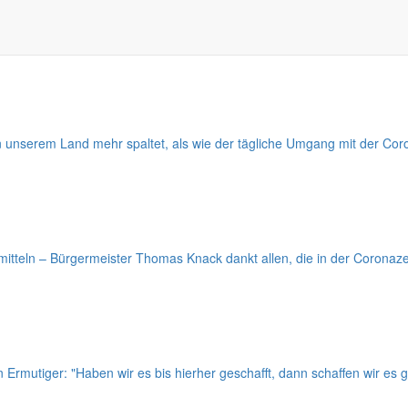
ch eine Bedrohung für Markersdorf. Außerdem geht es um die kommunal
 unserem Land mehr spaltet, als wie der tägliche Umgang mit der C
itteln – Bürgermeister Thomas Knack dankt allen, die in der Coronaz
n Ermutiger: "Haben wir es bis hierher geschafft, dann schaffen wir es