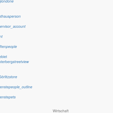
gion
done
athaus
person
ervisor_account
nt
ften
people
biet
oterberg
streetview
örlitz
store
ienste
people_outline
ienste
pets
Wirtschaft