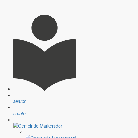
e Wahl, der NETTO-Markt und das Baugeschehen kommen zu Wort.
search
iell für die hohe Lebensqualität in der Gemeinde Markersdorf.
create