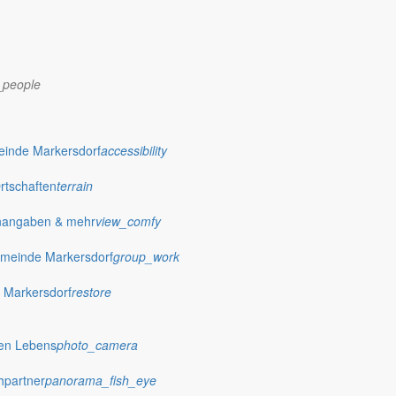
_people
dorf.de
einde Markersdorf
accessibility
Ortschaften
terrain
nangaben & mehr
view_comfy
meinde Markersdorf
group_work
 Markersdorf
restore
hen Lebens
photo_camera
hpartner
panorama_fish_eye