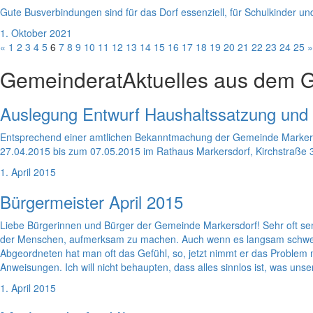
Gute Busverbindungen sind für das Dorf essenziell, für Schulkinder und 
1. Oktober 2021
«
1
2
3
4
5
6
7
8
9
10
11
12
13
14
15
16
17
18
19
20
21
22
23
24
25
»
Gemeinderat
Aktuelles aus dem 
Auslegung Entwurf Haushaltssatzung und
Entsprechend einer amtlichen Bekanntmachung der Gemeinde Markersd
27.04.2015 bis zum 07.05.2015 im Rathaus Markersdorf, Kirchstraße 3,
1. April 2015
Bürgermeister April 2015
Liebe Bürgerinnen und Bürger der Gemeinde Markersdorf! Sehr oft sende
der Menschen, aufmerksam zu machen. Auch wenn es langsam schwerfäl
Abgeordneten hat man oft das Gefühl, so, jetzt nimmt er das Problem m
Anweisungen. Ich will nicht behaupten, dass alles sinnlos ist, was uns
1. April 2015