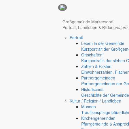
Anzeigen
Großgemeinde Markersdorf
Portrait, Landleben & Bildung
nature
Hotel Manhattan New York
Hotel Nürnberg
Portrait
Regional werben auf markersdorf.de!
anzeigen@gemeinde-markers
Leben in der Gemeinde
Kurzportrait der Großgem
Home
Ortschaften
chevron_right
Bürgerservice
Kurzportraits der sieben 
chevron_right
Rathaus
Zahlen & Fakten
Markersdorf
Einwohnerzahlen, Fläche
Partnergemeinden
Partnergemeinden der Ge
Deutsch-Paulsdorf
Historisches
Geschichte der Gemeinde
Holtendorf
Kultur / Religion / Landleben
Gersdorf
Museen
Friedersdorf
Traditionspflege bäuerlic
Kirchengemeinden
Pfaffendorf
Pfarrgemeinde & Ansprec
Jauernick-Buschbach