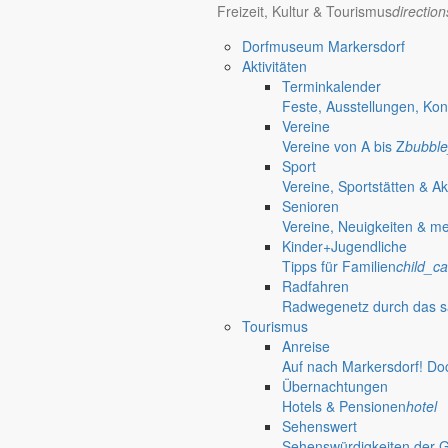
Freizeit, Kultur & Tourismus
directio
Dorfmuseum Markersdorf
Aktivitäten
Terminkalender
Feste, Ausstellungen, Kon
Vereine
Vereine von A bis Z
bubble
Sport
Gut zu wissen
Vereine, Sportstätten & Ak
Senioren
Wissenswertes für die Region
Vereine, Neuigkeiten & m
Kinder+Jugendliche
Tipps für Familien
child_ca
Öffnungszeiten Rathaus
Gemeinde
Radfahren
Radwegenetz durch das s
Montag:
08:30 – 11:30 Uhr
Tourismus
Dienstag:
08:30 – 11:30 Uhr und 14:00 – 18:00 Uhr
Anreise
Mittwoch:
geschlossen
Auf nach Markersdorf! Do
Donnerstag:
08:30 – 11:30 Uhr und 14:00 – 17:00 Uhr
Übernachtungen
Freitag:
geschlossen
Hotels & Pensionen
hotel
Außerhalb der Öffnungszeiten können Termine vereinbart werden.
Sehenswert
Telefon: 035829 630-0
Sehenswürdigkeiten der 