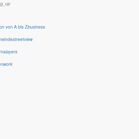
ng_up
n von A bis Z
business
meinde
streetview
ima
layers
on
work