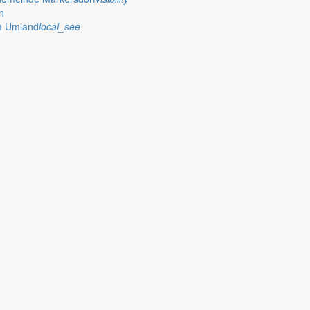
n
im Umland
local_see
 Rathaus
: 30 Jahre Dorfmuseum Markersdorf, die Vereine, die bevorstehend
r Ort sowie die Zusammenarbeit mit anderen Verwaltungen sind substant