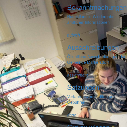
Bekanntmachungen
Redaktionelle Wiedergabe
amtlicher Informationen
publish
Ausschreibungen
Öffentliche Ausschreibungen der
Gemeinde Markersdorf
assignment
Satzungen
Verfahrensvorschriften und
Gebühren
done
Gut zu wissen