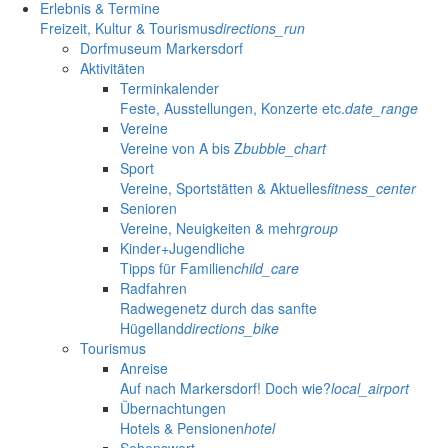
Erlebnis & Termine
Freizeit, Kultur & Tourismus
directions_run
Dorfmuseum Markersdorf
Aktivitäten
Terminkalender
Feste, Ausstellungen, Konzerte etc.
date_range
Vereine
Vereine von A bis Z
bubble_chart
Sport
Vereine, Sportstätten & Aktuelles
fitness_center
Senioren
Vereine, Neuigkeiten & mehr
group
Kinder+Jugendliche
Tipps für Familien
child_care
Radfahren
Radwegenetz durch das sanfte
Hügelland
directions_bike
Tourismus
Anreise
Auf nach Markersdorf! Doch wie?
local_airport
Übernachtungen
Hotels & Pensionen
hotel