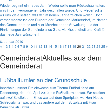
Wieder beginnt ein neues Jahr. Wieder sollte man Rückschau halten,
was in dem vergangenen Jahr geschaffen wurde. Und wieder sollten
wir uns Ziele setzen, was wir im neuen Jahr erreichen wollen. Doch
vorher möchte ich den Bürgern der Gemeinde Markersdorf, im Namen
des Gemeinderates und aller Mitarbeiter der Verwaltung und der
Einrichtungen der Gemeinde alles Gute, viel Gesundheit und Kraft für
das neue Jahr wünschen!
6. Januar 2010
«
1
2
3
4
5
6
7
8
9
10
11
12
13
14
15
16
17
18
19
20
21
22
23
24
25
»
Gemeinderat
Aktuelles aus dem
Gemeinderat
Fußballturnier an der Grundschule
Innerhalb unserer Projektwoche zum Thema Fußball fand am
Donnerstag, dem 22. April 2010, ein Fußballturnier statt. Wir spielten
auf zwei Spielfeldern. Eines war auf dem Sportplatz, wo Herr Heese
Schiedsrichter war, und das andere auf dem Bolzplatz mit Frau
Wünsche als Schiri.