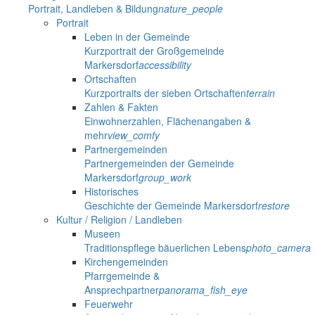
Portrait, Landleben & Bildung
nature_people
Portrait
Leben in der Gemeinde
Kurzportrait der Großgemeinde
Markersdorf
accessibility
Ortschaften
Kurzportraits der sieben Ortschaften
terrain
Zahlen & Fakten
Einwohnerzahlen, Flächenangaben &
mehr
view_comfy
Partnergemeinden
Partnergemeinden der Gemeinde
Markersdorf
group_work
Historisches
Geschichte der Gemeinde Markersdorf
restore
Kultur / Religion / Landleben
Museen
Traditionspflege bäuerlichen Lebens
photo_camera
Kirchengemeinden
Pfarrgemeinde &
Ansprechpartner
panorama_fish_eye
Feuerwehr