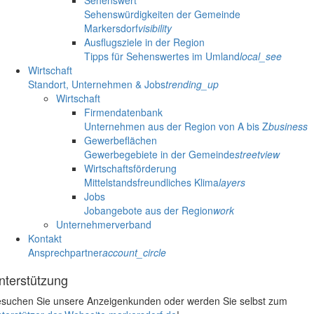
Sehenswert
Sehenswürdigkeiten der Gemeinde
Markersdorf
visibility
Ausflugsziele in der Region
Tipps für Sehenswertes im Umland
local_see
Wirtschaft
Standort, Unternehmen & Jobs
trending_up
Wirtschaft
Firmendatenbank
Unternehmen aus der Region von A bis Z
business
Gewerbeflächen
Gewerbegebiete in der Gemeinde
streetview
Wirtschaftsförderung
Mittelstandsfreundliches Klima
layers
Jobs
Jobangebote aus der Region
work
Unternehmerverband
Kontakt
Ansprechpartner
account_circle
nterstützung
suchen Sie unsere Anzeigenkunden oder werden Sie selbst zum