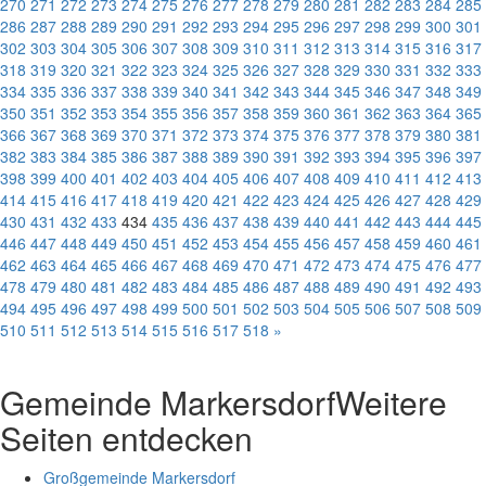
270
271
272
273
274
275
276
277
278
279
280
281
282
283
284
285
286
287
288
289
290
291
292
293
294
295
296
297
298
299
300
301
302
303
304
305
306
307
308
309
310
311
312
313
314
315
316
317
318
319
320
321
322
323
324
325
326
327
328
329
330
331
332
333
334
335
336
337
338
339
340
341
342
343
344
345
346
347
348
349
350
351
352
353
354
355
356
357
358
359
360
361
362
363
364
365
366
367
368
369
370
371
372
373
374
375
376
377
378
379
380
381
382
383
384
385
386
387
388
389
390
391
392
393
394
395
396
397
398
399
400
401
402
403
404
405
406
407
408
409
410
411
412
413
414
415
416
417
418
419
420
421
422
423
424
425
426
427
428
429
430
431
432
433
434
435
436
437
438
439
440
441
442
443
444
445
446
447
448
449
450
451
452
453
454
455
456
457
458
459
460
461
462
463
464
465
466
467
468
469
470
471
472
473
474
475
476
477
478
479
480
481
482
483
484
485
486
487
488
489
490
491
492
493
494
495
496
497
498
499
500
501
502
503
504
505
506
507
508
509
510
511
512
513
514
515
516
517
518
»
Gemeinde Markersdorf
Weitere
Seiten entdecken
Großgemeinde Markersdorf