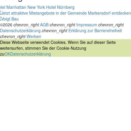
tel Manhattan New York
Hotel Nürnberg
©2026
chevron_right
AGB
chevron_right
Impressum
chevron_right
Datenschutzerklärung
chevron_right
Erklärung zur Barrierefreiheit
chevron_right
Werben
Diese Webseite verwendet Cookies. Wenn Sie auf dieser Seite
weitersurfen, stimmen Sie der Cookie-Nutzung
zu
OK
Datenschutzerklärung