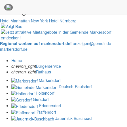
Anzeigen
Hotel Manhattan New York
Hotel Nürnberg
Regional werben auf markersdorf.de!
anzeigen@gemeinde-
markersdorf.de
Home
chevron_right
Bürgerservice
chevron_right
Rathaus
Markersdorf
Deutsch-Paulsdorf
Holtendorf
Gersdorf
Friedersdorf
Pfaffendorf
Jauernick-Buschbach