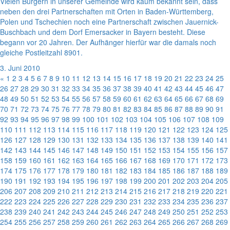
Vielen Bürgern in unserer Gemeinde wird kaum bekannt sein, dass
neben den drei Partnerschaften mit Orten in Baden-Württemberg,
Polen und Tschechien noch eine Partnerschaft zwischen Jauernick-
Buschbach und dem Dorf Emersacker in Bayern besteht. Diese
begann vor 20 Jahren. Der Aufhänger hierfür war die damals noch
gleiche Postleitzahl 8901.
3. Juni 2010
«
1
2
3
4
5
6
7
8
9
10
11
12
13
14
15
16
17
18
19
20
21
22
23
24
25
26
27
28
29
30
31
32
33
34
35
36
37
38
39
40
41
42
43
44
45
46
47
48
49
50
51
52
53
54
55
56
57
58
59
60
61
62
63
64
65
66
67
68
69
70
71
72
73
74
75
76
77
78
79
80
81
82
83
84
85
86
87
88
89
90
91
92
93
94
95
96
97
98
99
100
101
102
103
104
105
106
107
108
109
110
111
112
113
114
115
116
117
118
119
120
121
122
123
124
125
126
127
128
129
130
131
132
133
134
135
136
137
138
139
140
141
142
143
144
145
146
147
148
149
150
151
152
153
154
155
156
157
158
159
160
161
162
163
164
165
166
167
168
169
170
171
172
173
174
175
176
177
178
179
180
181
182
183
184
185
186
187
188
189
190
191
192
193
194
195
196
197
198
199
200
201
202
203
204
205
206
207
208
209
210
211
212
213
214
215
216
217
218
219
220
221
222
223
224
225
226
227
228
229
230
231
232
233
234
235
236
237
238
239
240
241
242
243
244
245
246
247
248
249
250
251
252
253
254
255
256
257
258
259
260
261
262
263
264
265
266
267
268
269