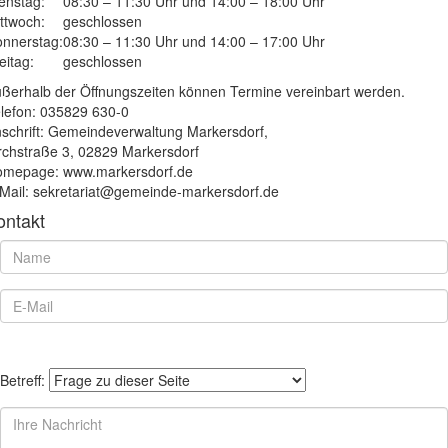
enstag:
08:30 – 11:30 Uhr und 14:00 – 18:00 Uhr
ttwoch:
geschlossen
nnerstag:
08:30 – 11:30 Uhr und 14:00 – 17:00 Uhr
eitag:
geschlossen
ßerhalb der Öffnungszeiten können Termine vereinbart werden.
lefon: 035829 630-0
schrift: Gemeindeverwaltung Markersdorf,
rchstraße 3, 02829 Markersdorf
mepage: www.markersdorf.de
Mail: sekretariat@gemeinde-markersdorf.de
ontakt
Betreff: