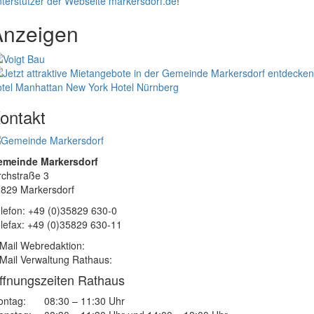
terstützer der Webseite markersdorf.de
!
Anzeigen
tel Manhattan New York
Hotel Nürnberg
ontakt
emeinde Markersdorf
rchstraße 3
829 Markersdorf
lefon: +49 (0)35829 630-0
lefax: +49 (0)35829 630-11
Mail Webredaktion:
Mail Verwaltung Rathaus:
ffnungszeiten Rathaus
ntag:
08:30 – 11:30 Uhr