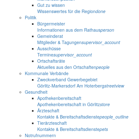
Gut zu wissen
Wissenswertes für die Region
done
Politik
Bürgermeister
Informationen aus dem Rathaus
person
Gemeinderat
Mitglieder & Tagungen
supervisor_account
Ausschüsse
Termine
supervisor_account
Ortschaftsräte
Aktuelles aus den Ortschaften
people
Kommunale Verbände
Zweckverband Gewerbegebiet
Görlitz-Markersdorf Am Hoterberg
streetview
Gesundheit
Apothekenbereitschaft
Apothekenbereitschaft in Görlitz
store
Ärzteschaft
Kontakte & Bereitschaftsdienste
people_outline
Tierärzteschaft
Kontakte & Bereitschaftsdienste
pets
Notrufnummern