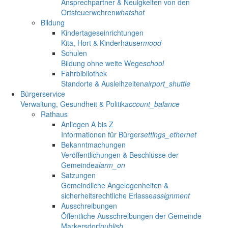
Ansprechpartner & Neuigkeiten von den
Ortsfeuerwehren
whatshot
Bildung
Kindertageseinrichtungen
Kita, Hort & Kinderhäuser
mood
Schulen
Bildung ohne weite Wege
school
Fahrbibliothek
Standorte & Ausleihzeiten
airport_shuttle
Bürgerservice
Verwaltung, Gesundheit & Politik
account_balance
Rathaus
Anliegen A bis Z
Informationen für Bürger
settings_ethernet
Bekanntmachungen
Veröffentlichungen & Beschlüsse der
Gemeinde
alarm_on
Satzungen
Gemeindliche Angelegenheiten &
sicherheitsrechtliche Erlasse
assignment
Ausschreibungen
Öffentliche Ausschreibungen der Gemeinde
Markersdorf
publish