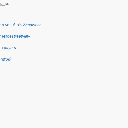
ng_up
n von A bis Z
business
das Jahrhunderthochwasser, die anderen sprechen über die
meinde
streetview
0 gemeint.
ima
layers
on
work
 Bürgern immer wieder feststellen, dass nur sehr wenige Menschen
 Südafrika kann nicht darüber hinweg täuschen, dass es in unserem