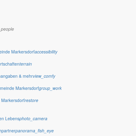
_people
dorf.de
einde Markersdorf
accessibility
Ortschaften
terrain
nangaben & mehr
view_comfy
meinde Markersdorf
group_work
 Markersdorf
restore
hen Lebens
photo_camera
hpartner
panorama_fish_eye