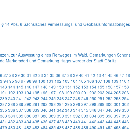
h § 14 Abs. 6 Sächsisches Vermessungs- und Geobasisinformationsges
Bautzen, zur Ausweisung eines Reitweges im Wald. Gemarkungen Schön
nde Markersdorf und Gemarkung Hagenwerder der Stadt Görlitz
6
27
28
29
30
31
32
33
34
35
36
37
38
39
40
41
42
43
44
45
46
47
48
3
94
95
96
97
98
99
100
101
102
103
104
105
106
107
108
109
110
1
143
144
145
146
147
148
149
150
151
152
153
154
155
156
157
158
191
192
193
194
195
196
197
198
199
200
201
202
203
204
205
206
239
240
241
242
243
244
245
246
247
248
249
250
251
252
253
254
287
288
289
290
291
292
293
294
295
296
297
298
299
300
301
302
335
336
337
338
339
340
341
342
343
344
345
346
347
348
349
350
383
384
385
386
387
388
389
390
391
392
393
394
395
396
397
398
431
432
433
434
435
436
437
438
439
440
441
442
443
444
445
446
479
480
481
482
483
484
485
486
487
488
489
490
491
492
493
494