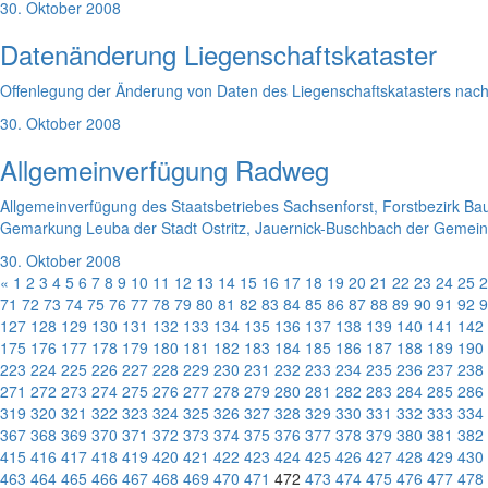
30. Oktober 2008
Datenänderung Liegenschaftskataster
Offenlegung der Änderung von Daten des Liegenschaftskatasters nac
30. Oktober 2008
Allgemeinverfügung Radweg
Allgemeinverfügung des Staatsbetriebes Sachsenforst, Forstbezirk 
Gemarkung Leuba der Stadt Ostritz, Jauernick-Buschbach der Gemei
30. Oktober 2008
«
1
2
3
4
5
6
7
8
9
10
11
12
13
14
15
16
17
18
19
20
21
22
23
24
25
2
71
72
73
74
75
76
77
78
79
80
81
82
83
84
85
86
87
88
89
90
91
92
9
127
128
129
130
131
132
133
134
135
136
137
138
139
140
141
142
175
176
177
178
179
180
181
182
183
184
185
186
187
188
189
190
223
224
225
226
227
228
229
230
231
232
233
234
235
236
237
238
271
272
273
274
275
276
277
278
279
280
281
282
283
284
285
286
319
320
321
322
323
324
325
326
327
328
329
330
331
332
333
334
367
368
369
370
371
372
373
374
375
376
377
378
379
380
381
382
415
416
417
418
419
420
421
422
423
424
425
426
427
428
429
430
463
464
465
466
467
468
469
470
471
472
473
474
475
476
477
478