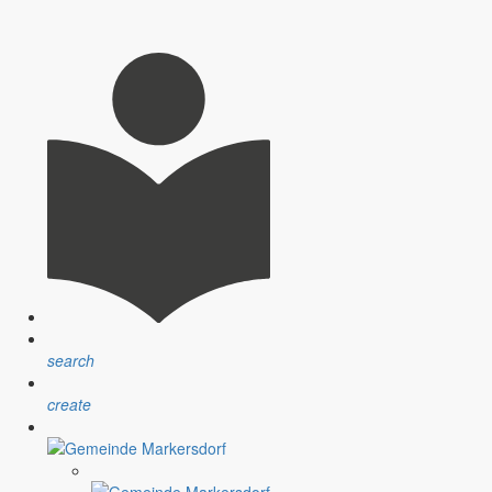
etwas ausführlicher zu beleuchten. Ende Juni beginnen die Ferien für
ann redet man über eine Entschädigung des Ehrenamtes. Auch über einen
en zu verbessern.
gen zu widmen. Das mache ich natürlich sehr gerne, denn unsere
eräte, haben wir in den vergangenen und in den gegenwärtigen
search
create