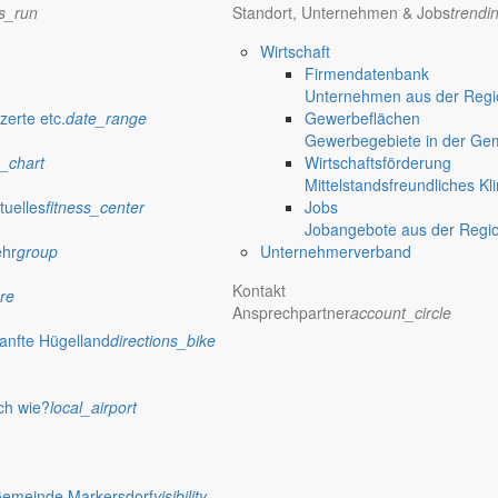
ns_run
Standort, Unternehmen & Jobs
trendi
he anlässlich meines 50. Geburtstages bedanken.
Wirtschaft
Firmendatenbank
Unternehmen aus der Regio
zerte etc.
date_range
Gewerbeflächen
er, ein Thema für den Monatsbericht zu finden. Die einen nennen es 
Gewerbegebiete in der Ge
ängst ist nicht mehr nur das Wochenende vom 07. und 08. August 201
_chart
Wirtschaftsförderung
Mittelstandsfreundliches Kl
tuelles
fitness_center
Jobs
Jobangebote aus der Regi
ehr
group
Unternehmerverband
schaften berichtet. Und doch muss ich in den Gesprächen mit unseren
Kontakt
re
Ansprechpartner
account_circle
anfte Hügelland
directions_bike
ch wie?
local_airport
rogramm erscheint. Und auch die laufende Fußballweltmeisterschaft in
Gemeinde Markersdorf
visibility