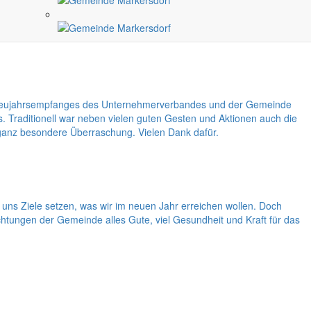
nkehr. Ich denke, wir können in unserem Gemeindegebiet mit dem
nst anzukreiden wären. Die Mitarbeiter des Bauhofes und die
. Vielen Dank dafür.
des Neujahrsempfanges des Unternehmerverbandes und der Gemeinde
Traditionell war neben vielen guten Gesten und Aktionen auch die
ganz besondere Überraschung. Vielen Dank dafür.
uns Ziele setzen, was wir im neuen Jahr erreichen wollen. Doch
htungen der Gemeinde alles Gute, viel Gesundheit und Kraft für das