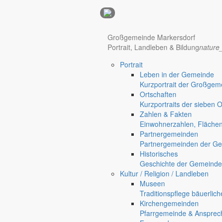
Anzeigen
Großgemeinde Markersdorf
Hotel Manhattan New York
Hotel Nürnberg
Portrait, Landleben & Bildung
nature
Portrait
Regional werben auf markersdorf.de!
anzeigen@gemeinde-markers
Leben in der Gemeinde
Kurzportrait der Großgem
Home
Ortschaften
chevron_right
Bürgerservice
Kurzportraits der sieben 
chevron_right
Rathaus
Zahlen & Fakten
Markersdorf
Einwohnerzahlen, Fläche
Deutsch-Paulsdorf
Partnergemeinden
Holtendorf
Partnergemeinden der Ge
Gersdorf
Historisches
Geschichte der Gemeinde
Friedersdorf
Kultur / Religion / Landleben
Pfaffendorf
Museen
Jauernick-Buschbach
Traditionspflege bäuerlic
Kirchengemeinden
Rathaus
Pfarrgemeinde & Ansprec