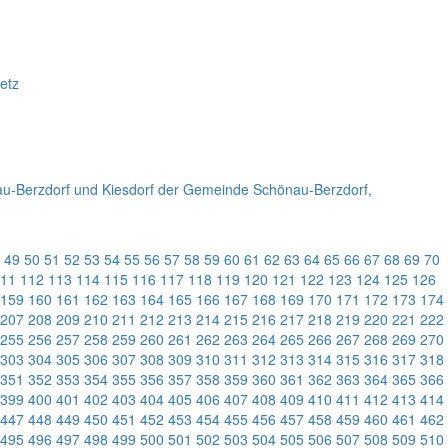
etz
au-Berzdorf und Kiesdorf der Gemeinde Schönau-Berzdorf,
49
50
51
52
53
54
55
56
57
58
59
60
61
62
63
64
65
66
67
68
69
70
11
112
113
114
115
116
117
118
119
120
121
122
123
124
125
126
159
160
161
162
163
164
165
166
167
168
169
170
171
172
173
174
207
208
209
210
211
212
213
214
215
216
217
218
219
220
221
222
255
256
257
258
259
260
261
262
263
264
265
266
267
268
269
270
303
304
305
306
307
308
309
310
311
312
313
314
315
316
317
318
351
352
353
354
355
356
357
358
359
360
361
362
363
364
365
366
399
400
401
402
403
404
405
406
407
408
409
410
411
412
413
414
447
448
449
450
451
452
453
454
455
456
457
458
459
460
461
462
495
496
497
498
499
500
501
502
503
504
505
506
507
508
509
510