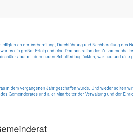
lich lange genug im Griff und der Frühling hält nun langsam wieder Ei
wei Monaten keine gravierenden Einschränkungen, welche dem Winterdie
arbeitern des Straßenbauamtes muss man eine gute Arbeit bescheinigen
en Beteiligten an der Vorbereitung, Durchführung und Nachbereitung 
ar es ein großer Erfolg und eine Demonstration des Zusammenhaltes. 
schüler aber mit dem neuen Schullied beglückten, war neu und eine 
as in dem vergangenen Jahr geschaffen wurde. Und wieder sollten wir 
s Gemeinderates und aller Mitarbeiter der Verwaltung und der Einric
Gemeinderat