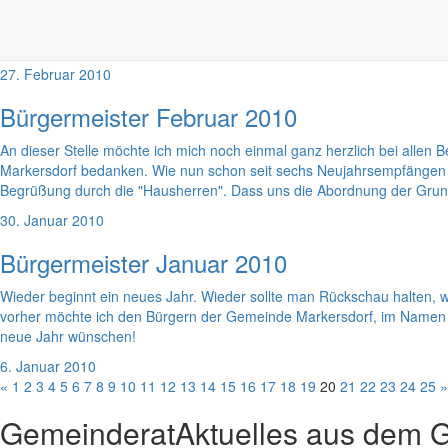
Der zwar normale, aber dennoch sehr heftige Winter hatte uns hoffent
Winterdienst sehr zufrieden sein. Eigentlich gab es in den letzten z
Dienstleister haben eine sehr gute Arbeit gemacht. Und auch den Mit
27. Februar 2010
Bürgermeister Februar 2010
An dieser Stelle möchte ich mich noch einmal ganz herzlich bei all
Markersdorf bedanken. Wie nun schon seit sechs Neujahrsempfängen w
Begrüßung durch die "Hausherren". Dass uns die Abordnung der Grund
30. Januar 2010
Bürgermeister Januar 2010
Wieder beginnt ein neues Jahr. Wieder sollte man Rückschau halten, w
vorher möchte ich den Bürgern der Gemeinde Markersdorf, im Namen de
neue Jahr wünschen!
6. Januar 2010
«
1
2
3
4
5
6
7
8
9
10
11
12
13
14
15
16
17
18
19
20
21
22
23
24
25
»
Gemeinderat
Aktuelles aus dem 