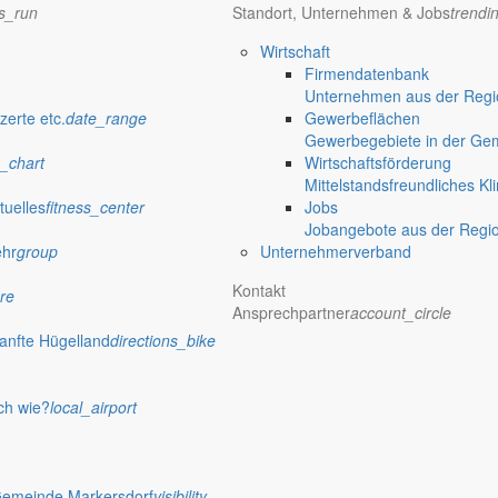
ns_run
Standort, Unternehmen & Jobs
trendi
Wirtschaft
Firmendatenbank
Unternehmen aus der Regio
verwaltung Markersdorf
zerte etc.
date_range
Gewerbeflächen
Gewerbegebiete in der Ge
_chart
Wirtschaftsförderung
Mittelstandsfreundliches Kl
tuelles
fitness_center
Jobs
Jobangebote aus der Regi
ehr
group
Unternehmerverband
Kontakt
re
Ansprechpartner
account_circle
anfte Hügelland
directions_bike
ch wie?
local_airport
 Rathaus
Gemeinde Markersdorf
visibility