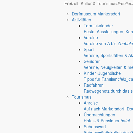
Freizeit, Kultur & Tourismus
directio
Bürgerinformationen, Dokumente & mehr
Dorfmuseum Markersdorf
Aktivitäten
Terminkalender
Öffnungszeiten Rathaus
Gemeinde
Feste, Ausstellungen, Kon
Vereine
Montag:
08:30 – 11:30 Uhr
Vereine von A bis Z
bubble
Dienstag:
08:30 – 11:30 Uhr und 14:00 – 18:00 Uhr
Sport
Mittwoch:
geschlossen
Vereine, Sportstätten & Ak
Donnerstag:
08:30 – 11:30 Uhr und 14:00 – 17:00 Uhr
Senioren
Freitag:
geschlossen
Vereine, Neuigkeiten & m
Außerhalb der Öffnungszeiten können Termine vereinbart werden.
Kinder+Jugendliche
Telefon: 035829 630-0
Tipps für Familien
child_ca
Anschrift: Gemeindeverwaltung Markersdorf,
Radfahren
Kirchstraße 3, 02829 Markersdorf
Radwegenetz durch das s
Homepage: www.markersdorf.de
Tourismus
E-Mail: sekretariat@gemeinde-markersdorf.de
Anreise
Auf nach Markersdorf! Do
Bürgermeister
Aktuelles aus dem
Übernachtungen
Hotels & Pensionen
hotel
Sehenswert
Bürgermeister August 2011
Sehenswürdigkeiten der 