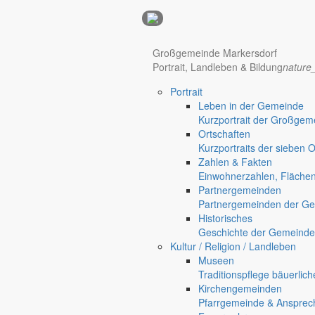
Anzeigen
Hotel Manhattan New York
Hotel Nürnberg
Großgemeinde Markersdorf
Portrait, Landleben & Bildung
nature
Portrait
Regional werben auf markersdorf.de!
anzeigen@gemeinde-markers
Leben in der Gemeinde
Kurzportrait der Großgem
Home
Ortschaften
chevron_right
Bürgerservice
Kurzportraits der sieben 
chevron_right
Rathaus
Zahlen & Fakten
Markersdorf
Einwohnerzahlen, Fläche
Deutsch-Paulsdorf
Partnergemeinden
Holtendorf
Partnergemeinden der Ge
Gersdorf
Historisches
Geschichte der Gemeinde
Friedersdorf
Kultur / Religion / Landleben
Pfaffendorf
Museen
Jauernick-Buschbach
Traditionspflege bäuerlic
Kirchengemeinden
Rathaus
Pfarrgemeinde & Ansprec