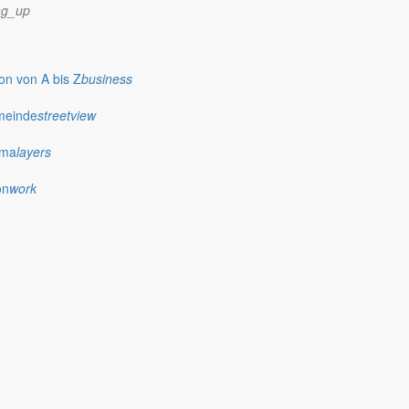
ng_up
n von A bis Z
business
meinde
streetview
ima
layers
on
work