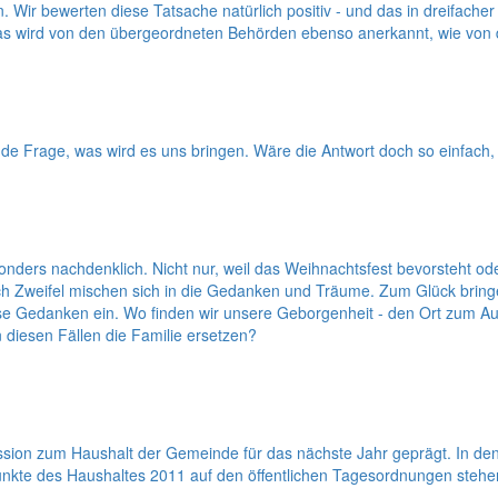
r bewerten diese Tatsache natürlich positiv - und das in dreifacher H
t. Das wird von den übergeordneten Behörden ebenso anerkannt, wie vo
de Frage, was wird es uns bringen. Wäre die Antwort doch so einfach
nders nachdenklich. Nicht nur, weil das Weihnachtsfest bevorsteht od
 Zweifel mischen sich in die Gedanken und Träume. Zum Glück bringe
se Gedanken ein. Wo finden wir unsere Geborgenheit - den Ort zum Auft
 diesen Fällen die Familie ersetzen?
kussion zum Haushalt der Gemeinde für das nächste Jahr geprägt. In
kte des Haushaltes 2011 auf den öffentlichen Tagesordnungen stehe