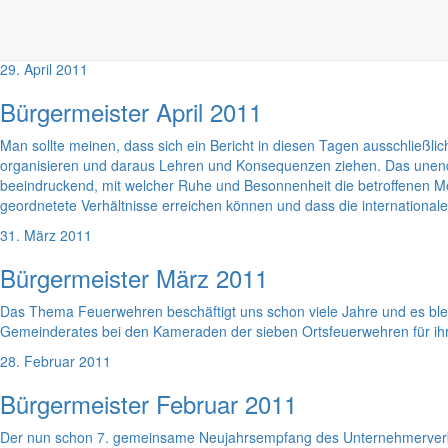
Strategische Überlegungen zur Entwicklung der Großgemeinde Markersd
rückt. Vor der Gemeinde steht die schwierige Aufgabe, auf Basis eig
29. April 2011
Bürgermeister April 2011
Man sollte meinen, dass sich ein Bericht in diesen Tagen ausschließlic
organisieren und daraus Lehren und Konsequenzen ziehen. Das unendlic
beeindruckend, mit welcher Ruhe und Besonnenheit die betroffenen M
geordnetete Verhältnisse erreichen können und dass die internationale H
31. März 2011
Bürgermeister März 2011
Das Thema Feuerwehren beschäftigt uns schon viele Jahre und es bl
Gemeinderates bei den Kameraden der sieben Ortsfeuerwehren für ihr
28. Februar 2011
Bürgermeister Februar 2011
Der nun schon 7. gemeinsame Neujahrsempfang des Unternehmerverban