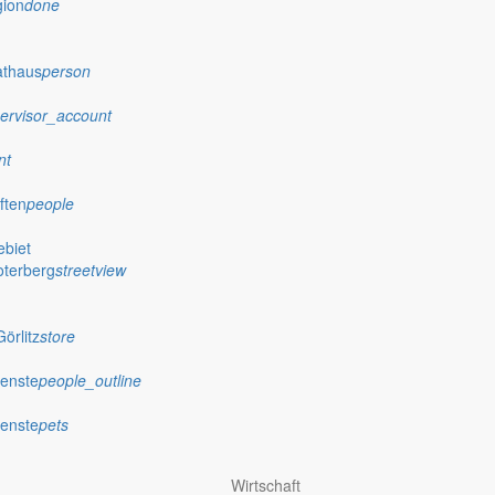
gion
done
athaus
person
ervisor_account
nt
ften
people
biet
oterberg
streetview
örlitz
store
ienste
people_outline
ienste
pets
Wirtschaft