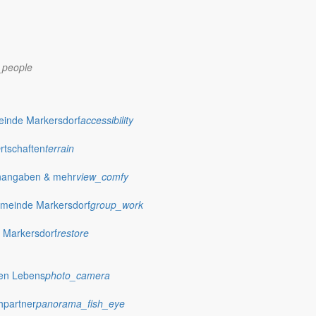
_people
dorf.de
einde Markersdorf
accessibility
Ortschaften
terrain
nangaben & mehr
view_comfy
meinde Markersdorf
group_work
 Markersdorf
restore
hen Lebens
photo_camera
hpartner
panorama_fish_eye