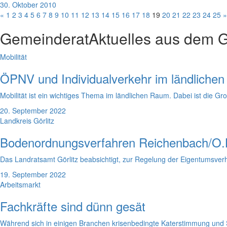
30. Oktober 2010
«
1
2
3
4
5
6
7
8
9
10
11
12
13
14
15
16
17
18
19
20
21
22
23
24
25
»
Gemeinderat
Aktuelles aus dem 
Mobilität
ÖPNV und Individualverkehr im ländliche
Mobilität ist ein wichtiges Thema im ländlichen Raum. Dabei ist die 
20. September 2022
Landkreis Görlitz
Bodenordnungsverfahren Reichenbach/O.
Das Landratsamt Görlitz beabsichtigt, zur Regelung der Eigentumsver
19. September 2022
Arbeitsmarkt
Fachkräfte sind dünn gesät
Während sich in einigen Branchen krisenbedingte Katerstimmung und