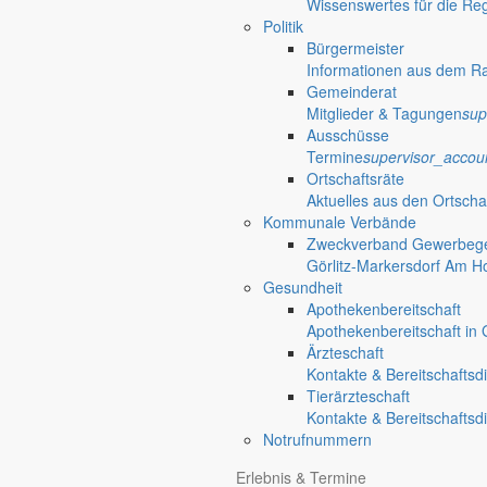
Wissenswertes für die Re
Politik
Bürgermeister
Informationen aus dem R
Gemeinderat
Mitglieder & Tagungen
sup
Ausschüsse
Termine
supervisor_accou
Ortschaftsräte
Aktuelles aus den Ortscha
Kommunale Verbände
Zweckverband Gewerbege
Görlitz-Markersdorf Am H
Gesundheit
Apothekenbereitschaft
Apothekenbereitschaft in G
Ärzteschaft
Kontakte & Bereitschaftsd
Tierärzteschaft
Kontakte & Bereitschaftsd
Notrufnummern
Anliegen A bis Z
Erlebnis & Termine