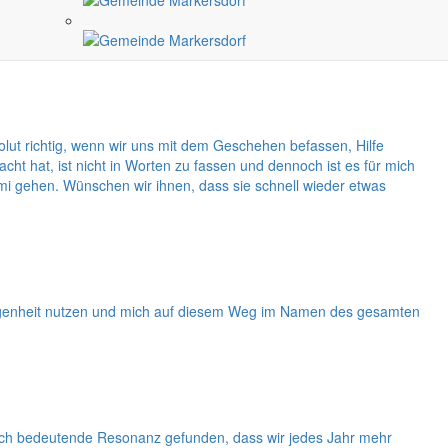
as Knack in seinem Artikel für den Monat Mai in den Mittelpunkt
dungen vorzubereiten. Die Bürger sind zur Beteiligung aufgerufen.
solut richtig, wenn wir uns mit dem Geschehen befassen, Hilfe
 hat, ist nicht in Worten zu fassen und dennoch ist es für mich
i gehen. Wünschen wir ihnen, dass sie schnell wieder etwas
legenheit nutzen und mich auf diesem Weg im Namen des gesamten
lch bedeutende Resonanz gefunden, dass wir jedes Jahr mehr