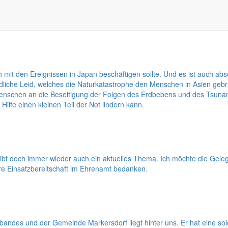
orf in den nächsten 10 bis 15 Jahren sind es, die Bürgermeister Thom
ener klarer Analysen und unter ungewissen Rahmenbedingungen Entschei
h mit den Ereignissen in Japan beschäftigen sollte. Und es ist auch ab
he Leid, welches die Naturkatastrophe den Menschen in Asien gebracht
enschen an die Beseitigung der Folgen des Erdbebens und des Tsunam
ilfe einen kleinen Teil der Not lindern kann.
eibt doch immer wieder auch ein aktuelles Thema. Ich möchte die Ge
e Einsatzbereitschaft im Ehrenamt bedanken.
des und der Gemeinde Markersdorf liegt hinter uns. Er hat eine so