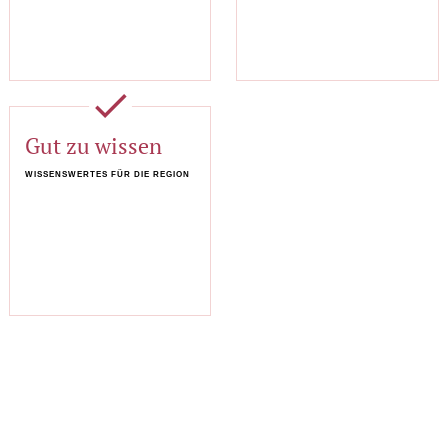
done
Gut zu wissen
WISSENSWERTES FÜR DIE REGION