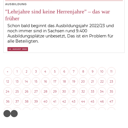
AUSBILDUNG
"Lehrjahre sind keine Herrenjahre" – das war
früher
Schon bald beginnt das Ausbildungsjahr 2022/23 und
noch immer sind in Sachsen rund 9.400
Ausbildungsplätze unbesetzt, Das ist ein Problem für
alle Beteiligten.
14. AUGUST 2022
«
1
2
3
4
5
6
7
8
9
10
11
12
13
14
15
16
17
18
19
20
21
22
23
24
25
26
27
28
29
30
31
32
33
34
35
36
37
38
39
40
41
42
43
44
45
46
47
48
49
50
51
52
53
54
55
56
57
58
59
60
61
62
63
64
65
66
67
68
69
70
71