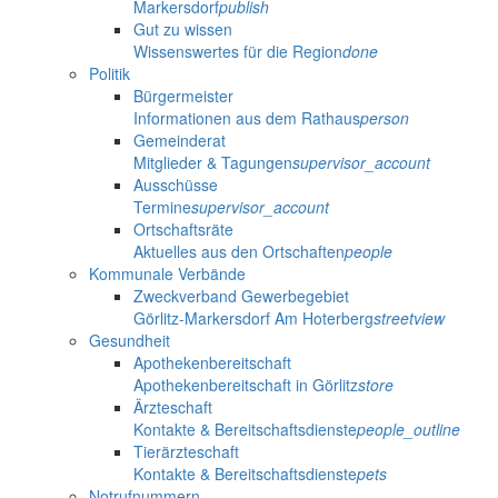
Markersdorf
publish
Gut zu wissen
Wissenswertes für die Region
done
Politik
Bürgermeister
Informationen aus dem Rathaus
person
Gemeinderat
Mitglieder & Tagungen
supervisor_account
Ausschüsse
Termine
supervisor_account
Ortschaftsräte
Aktuelles aus den Ortschaften
people
Kommunale Verbände
Zweckverband Gewerbegebiet
Görlitz-Markersdorf Am Hoterberg
streetview
Gesundheit
Apothekenbereitschaft
Apothekenbereitschaft in Görlitz
store
Ärzteschaft
Kontakte & Bereitschaftsdienste
people_outline
Tierärzteschaft
Kontakte & Bereitschaftsdienste
pets
Notrufnummern