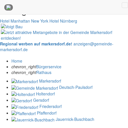
Anzeigen
Hotel Manhattan New York
Hotel Nürnberg
Regional werben auf markersdorf.de!
anzeigen@gemeinde-
markersdorf.de
Home
chevron_right
Bürgerservice
chevron_right
Rathaus
Markersdorf
Deutsch-Paulsdorf
Holtendorf
Gersdorf
Friedersdorf
Pfaffendorf
Jauernick-Buschbach