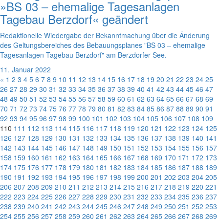
»BS 03 – ehemalige Tagesanlagen
Tagebau Berzdorf« geändert
Redaktionelle Wiedergabe der Bekanntmachung über die Änderung
des Geltungsbereiches des Bebauungsplanes "BS 03 – ehemalige
Tagesanlagen Tagebau Berzdorf" am Berzdorfer See.
11. Januar 2022
«
1
2
3
4
5
6
7
8
9
10
11
12
13
14
15
16
17
18
19
20
21
22
23
24
25
26
27
28
29
30
31
32
33
34
35
36
37
38
39
40
41
42
43
44
45
46
47
48
49
50
51
52
53
54
55
56
57
58
59
60
61
62
63
64
65
66
67
68
69
70
71
72
73
74
75
76
77
78
79
80
81
82
83
84
85
86
87
88
89
90
91
92
93
94
95
96
97
98
99
100
101
102
103
104
105
106
107
108
109
110
111
112
113
114
115
116
117
118
119
120
121
122
123
124
125
126
127
128
129
130
131
132
133
134
135
136
137
138
139
140
141
142
143
144
145
146
147
148
149
150
151
152
153
154
155
156
157
158
159
160
161
162
163
164
165
166
167
168
169
170
171
172
173
174
175
176
177
178
179
180
181
182
183
184
185
186
187
188
189
190
191
192
193
194
195
196
197
198
199
200
201
202
203
204
205
206
207
208
209
210
211
212
213
214
215
216
217
218
219
220
221
222
223
224
225
226
227
228
229
230
231
232
233
234
235
236
237
238
239
240
241
242
243
244
245
246
247
248
249
250
251
252
253
254
255
256
257
258
259
260
261
262
263
264
265
266
267
268
269