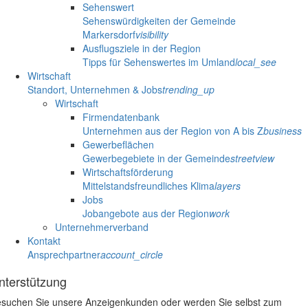
Sehenswert
Sehenswürdigkeiten der Gemeinde
Markersdorf
visibility
Ausflugsziele in der Region
Tipps für Sehenswertes im Umland
local_see
Wirtschaft
Standort, Unternehmen & Jobs
trending_up
Wirtschaft
Firmendatenbank
Unternehmen aus der Region von A bis Z
business
Gewerbeflächen
Gewerbegebiete in der Gemeinde
streetview
Wirtschaftsförderung
Mittelstandsfreundliches Klima
layers
Jobs
Jobangebote aus der Region
work
Unternehmerverband
Kontakt
Ansprechpartner
account_circle
nterstützung
suchen Sie unsere Anzeigenkunden oder werden Sie selbst zum