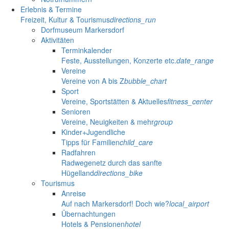
Erlebnis & Termine
Freizeit, Kultur & Tourismus
directions_run
Dorfmuseum Markersdorf
Aktivitäten
Terminkalender
Feste, Ausstellungen, Konzerte etc.
date_range
Vereine
Vereine von A bis Z
bubble_chart
Sport
Vereine, Sportstätten & Aktuelles
fitness_center
Senioren
Vereine, Neuigkeiten & mehr
group
Kinder+Jugendliche
Tipps für Familien
child_care
Radfahren
Radwegenetz durch das sanfte
Hügelland
directions_bike
Tourismus
Anreise
Auf nach Markersdorf! Doch wie?
local_airport
Übernachtungen
Hotels & Pensionen
hotel