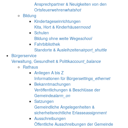
Ansprechpartner & Neuigkeiten von den
Ortsfeuerwehren
whatshot
Bildung
Kindertageseinrichtungen
Kita, Hort & Kinderhäuser
mood
Schulen
Bildung ohne weite Wege
school
Fahrbibliothek
Standorte & Ausleihzeiten
airport_shuttle
Bürgerservice
Verwaltung, Gesundheit & Politik
account_balance
Rathaus
Anliegen A bis Z
Informationen für Bürger
settings_ethernet
Bekanntmachungen
Veröffentlichungen & Beschlüsse der
Gemeinde
alarm_on
Satzungen
Gemeindliche Angelegenheiten &
sicherheitsrechtliche Erlasse
assignment
Ausschreibungen
Öffentliche Ausschreibungen der Gemeinde