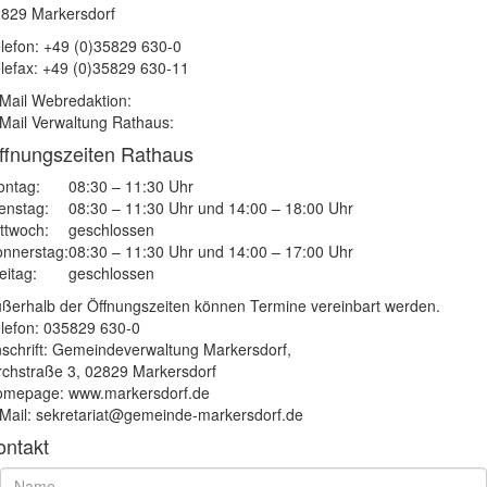
829 Markersdorf
lefon: +49 (0)35829 630-0
lefax: +49 (0)35829 630-11
Mail Webredaktion:
Mail Verwaltung Rathaus:
ffnungszeiten Rathaus
ntag:
08:30 – 11:30 Uhr
enstag:
08:30 – 11:30 Uhr und 14:00 – 18:00 Uhr
ttwoch:
geschlossen
nnerstag:
08:30 – 11:30 Uhr und 14:00 – 17:00 Uhr
eitag:
geschlossen
ßerhalb der Öffnungszeiten können Termine vereinbart werden.
lefon: 035829 630-0
schrift: Gemeindeverwaltung Markersdorf,
rchstraße 3, 02829 Markersdorf
mepage: www.markersdorf.de
Mail: sekretariat@gemeinde-markersdorf.de
ontakt