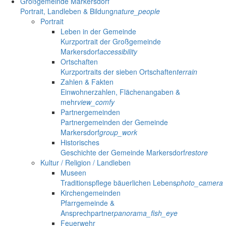
Großgemeinde Markersdorf
Portrait, Landleben & Bildung
nature_people
Portrait
Leben in der Gemeinde
Kurzportrait der Großgemeinde
Markersdorf
accessibility
Ortschaften
Kurzportraits der sieben Ortschaften
terrain
Zahlen & Fakten
Einwohnerzahlen, Flächenangaben &
mehr
view_comfy
Partnergemeinden
Partnergemeinden der Gemeinde
Markersdorf
group_work
Historisches
Geschichte der Gemeinde Markersdorf
restore
Kultur / Religion / Landleben
Museen
Traditionspflege bäuerlichen Lebens
photo_camera
Kirchengemeinden
Pfarrgemeinde &
Ansprechpartner
panorama_fish_eye
Feuerwehr