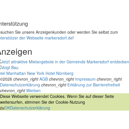
nterstützung
suchen Sie unsere Anzeigenkunden oder werden Sie selbst zum
terstützer der Webseite markersdorf.de
!
Anzeigen
tel Manhattan New York
Hotel Nürnberg
©2026
chevron_right
AGB
chevron_right
Impressum
chevron_right
Datenschutzerklärung
chevron_right
Erklärung zur Barrierefreiheit
chevron_right
Werben
Diese Webseite verwendet Cookies. Wenn Sie auf dieser Seite
weitersurfen, stimmen Sie der Cookie-Nutzung
zu
OK
Datenschutzerklärung