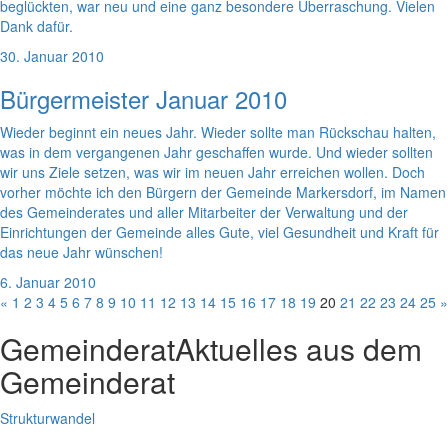
beglückten, war neu und eine ganz besondere Überraschung. Vielen
Dank dafür.
30. Januar 2010
Bürgermeister Januar 2010
Wieder beginnt ein neues Jahr. Wieder sollte man Rückschau halten,
was in dem vergangenen Jahr geschaffen wurde. Und wieder sollten
wir uns Ziele setzen, was wir im neuen Jahr erreichen wollen. Doch
vorher möchte ich den Bürgern der Gemeinde Markersdorf, im Namen
des Gemeinderates und aller Mitarbeiter der Verwaltung und der
Einrichtungen der Gemeinde alles Gute, viel Gesundheit und Kraft für
das neue Jahr wünschen!
6. Januar 2010
«
1
2
3
4
5
6
7
8
9
10
11
12
13
14
15
16
17
18
19
20
21
22
23
24
25
»
Gemeinderat
Aktuelles aus dem
Gemeinderat
Strukturwandel