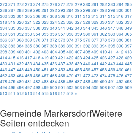
270
271
272
273
274
275
276
277
278
279
280
281
282
283
284
285
286
287
288
289
290
291
292
293
294
295
296
297
298
299
300
301
302
303
304
305
306
307
308
309
310
311
312
313
314
315
316
317
318
319
320
321
322
323
324
325
326
327
328
329
330
331
332
333
334
335
336
337
338
339
340
341
342
343
344
345
346
347
348
349
350
351
352
353
354
355
356
357
358
359
360
361
362
363
364
365
366
367
368
369
370
371
372
373
374
375
376
377
378
379
380
381
382
383
384
385
386
387
388
389
390
391
392
393
394
395
396
397
398
399
400
401
402
403
404
405
406
407
408
409
410
411
412
413
414
415
416
417
418
419
420
421
422
423
424
425
426
427
428
429
430
431
432
433
434
435
436
437
438
439
440
441
442
443
444
445
446
447
448
449
450
451
452
453
454
455
456
457
458
459
460
461
462
463
464
465
466
467
468
469
470
471
472
473
474
475
476
477
478
479
480
481
482
483
484
485
486
487
488
489
490
491
492
493
494
495
496
497
498
499
500
501
502
503
504
505
506
507
508
509
510
511
512
513
514
515
516
517
518
»
Gemeinde Markersdorf
Weitere
Seiten entdecken