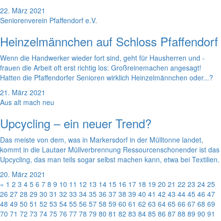
22. März 2021
Seniorenverein Pfaffendorf e.V.
Heinzelmännchen auf Schloss Pfaffendorf
Wenn die Handwerker wieder fort sind, geht für Hausherren und -
frauen die Arbeit oft erst richtig los: Großreinemachen angesagt!
Hatten die Pfaffendorfer Senioren wirklich Heinzelmännchen oder...?
21. März 2021
Aus alt mach neu
Upcycling – ein neuer Trend?
Das meiste von dem, was in Markersdorf in der Mülltonne landet,
kommt in die Lautaer Müllverbrennung Ressourcenschonender ist das
Upcycling, das man teils sogar selbst machen kann, etwa bei Textilien.
20. März 2021
«
1
2
3
4
5
6
7
8
9
10
11
12
13
14
15
16
17
18
19
20
21
22
23
24
25
26
27
28
29
30
31
32
33
34
35
36
37
38
39
40
41
42
43
44
45
46
47
48
49
50
51
52
53
54
55
56
57
58
59
60
61
62
63
64
65
66
67
68
69
70
71
72
73
74
75
76
77
78
79
80
81
82
83
84
85
86
87
88
89
90
91