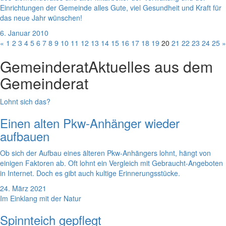
Einrichtungen der Gemeinde alles Gute, viel Gesundheit und Kraft für
das neue Jahr wünschen!
6. Januar 2010
«
1
2
3
4
5
6
7
8
9
10
11
12
13
14
15
16
17
18
19
20
21
22
23
24
25
»
Gemeinderat
Aktuelles aus dem
Gemeinderat
Lohnt sich das?
Einen alten Pkw-Anhänger wieder
aufbauen
Ob sich der Aufbau eines älteren Pkw-Anhängers lohnt, hängt von
einigen Faktoren ab. Oft lohnt ein Vergleich mit Gebraucht-Angeboten
in Internet. Doch es gibt auch kultige Erinnerungsstücke.
24. März 2021
Im Einklang mit der Natur
Spinnteich gepflegt