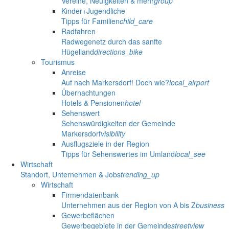
Vereine, Neuigkeiten & mehr
group
Kinder+Jugendliche
Tipps für Familien
child_care
Radfahren
Radwegenetz durch das sanfte
Hügelland
directions_bike
Tourismus
Anreise
Auf nach Markersdorf! Doch wie?
local_airport
Übernachtungen
Hotels & Pensionen
hotel
Sehenswert
Sehenswürdigkeiten der Gemeinde
Markersdorf
visibility
Ausflugsziele in der Region
Tipps für Sehenswertes im Umland
local_see
Wirtschaft
Standort, Unternehmen & Jobs
trending_up
Wirtschaft
Firmendatenbank
Unternehmen aus der Region von A bis Z
business
Gewerbeflächen
Gewerbegebiete in der Gemeinde
streetview