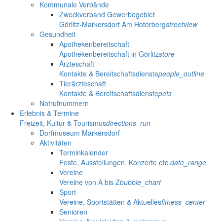
Kommunale Verbände
Zweckverband Gewerbegebiet
Görlitz-Markersdorf Am Hoterberg
streetview
Gesundheit
Apothekenbereitschaft
Apothekenbereitschaft in Görlitz
store
Ärzteschaft
Kontakte & Bereitschaftsdienste
people_outline
Tierärzteschaft
Kontakte & Bereitschaftsdienste
pets
Notrufnummern
Erlebnis & Termine
Freizeit, Kultur & Tourismus
directions_run
Dorfmuseum Markersdorf
Aktivitäten
Terminkalender
Feste, Ausstellungen, Konzerte etc.
date_range
Vereine
Vereine von A bis Z
bubble_chart
Sport
Vereine, Sportstätten & Aktuelles
fitness_center
Senioren