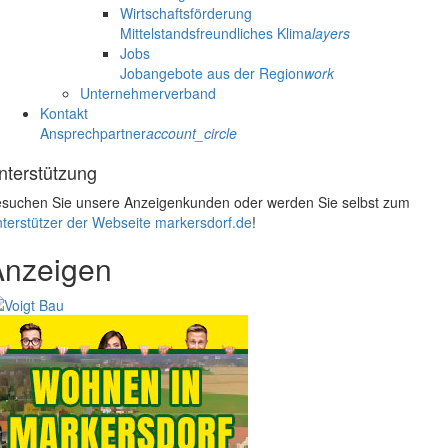
Wirtschaftsförderung
Mittelstandsfreundliches Klima
layers
Jobs
Jobangebote aus der Region
work
Unternehmerverband
Kontakt
Ansprechpartner
account_circle
nterstützung
suchen Sie unsere Anzeigenkunden oder werden Sie selbst zum
terstützer der Webseite markersdorf.de
!
Anzeigen