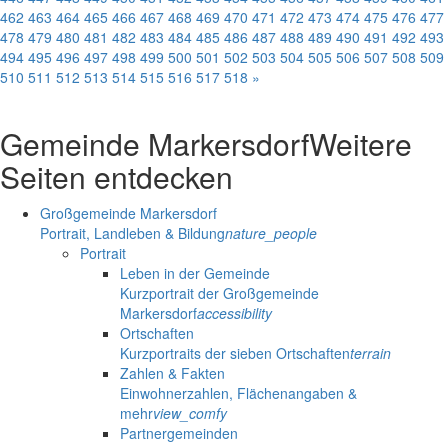
462
463
464
465
466
467
468
469
470
471
472
473
474
475
476
477
478
479
480
481
482
483
484
485
486
487
488
489
490
491
492
493
494
495
496
497
498
499
500
501
502
503
504
505
506
507
508
509
510
511
512
513
514
515
516
517
518
»
Gemeinde Markersdorf
Weitere
Seiten entdecken
Großgemeinde Markersdorf
Portrait, Landleben & Bildung
nature_people
Portrait
Leben in der Gemeinde
Kurzportrait der Großgemeinde
Markersdorf
accessibility
Ortschaften
Kurzportraits der sieben Ortschaften
terrain
Zahlen & Fakten
Einwohnerzahlen, Flächenangaben &
mehr
view_comfy
Partnergemeinden