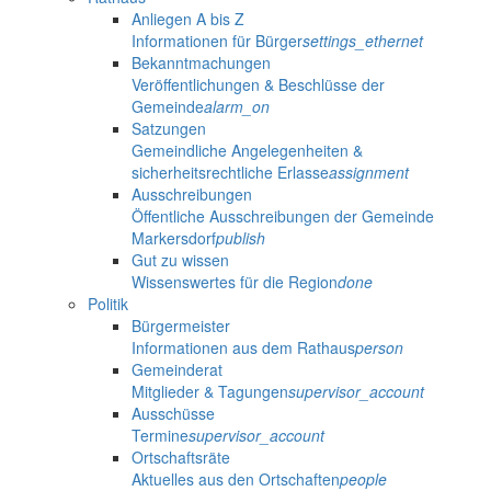
Anliegen A bis Z
Informationen für Bürger
settings_ethernet
Bekanntmachungen
Veröffentlichungen & Beschlüsse der
Gemeinde
alarm_on
Satzungen
Gemeindliche Angelegenheiten &
sicherheitsrechtliche Erlasse
assignment
Ausschreibungen
Öffentliche Ausschreibungen der Gemeinde
Markersdorf
publish
Gut zu wissen
Wissenswertes für die Region
done
Politik
Bürgermeister
Informationen aus dem Rathaus
person
Gemeinderat
Mitglieder & Tagungen
supervisor_account
Ausschüsse
Termine
supervisor_account
Ortschaftsräte
Aktuelles aus den Ortschaften
people