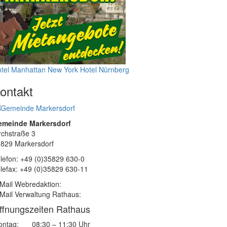
tel Manhattan New York
Hotel Nürnberg
ontakt
emeinde Markersdorf
rchstraße 3
829 Markersdorf
lefon: +49 (0)35829 630-0
lefax: +49 (0)35829 630-11
Mail Webredaktion:
Mail Verwaltung Rathaus:
ffnungszeiten Rathaus
ntag:
08:30 – 11:30 Uhr