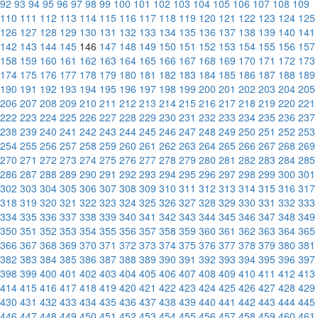
92
93
94
95
96
97
98
99
100
101
102
103
104
105
106
107
108
109
110
111
112
113
114
115
116
117
118
119
120
121
122
123
124
125
126
127
128
129
130
131
132
133
134
135
136
137
138
139
140
141
142
143
144
145
146
147
148
149
150
151
152
153
154
155
156
157
158
159
160
161
162
163
164
165
166
167
168
169
170
171
172
173
174
175
176
177
178
179
180
181
182
183
184
185
186
187
188
189
190
191
192
193
194
195
196
197
198
199
200
201
202
203
204
205
206
207
208
209
210
211
212
213
214
215
216
217
218
219
220
221
222
223
224
225
226
227
228
229
230
231
232
233
234
235
236
237
238
239
240
241
242
243
244
245
246
247
248
249
250
251
252
253
254
255
256
257
258
259
260
261
262
263
264
265
266
267
268
269
270
271
272
273
274
275
276
277
278
279
280
281
282
283
284
285
286
287
288
289
290
291
292
293
294
295
296
297
298
299
300
301
302
303
304
305
306
307
308
309
310
311
312
313
314
315
316
317
318
319
320
321
322
323
324
325
326
327
328
329
330
331
332
333
334
335
336
337
338
339
340
341
342
343
344
345
346
347
348
349
350
351
352
353
354
355
356
357
358
359
360
361
362
363
364
365
366
367
368
369
370
371
372
373
374
375
376
377
378
379
380
381
382
383
384
385
386
387
388
389
390
391
392
393
394
395
396
397
398
399
400
401
402
403
404
405
406
407
408
409
410
411
412
413
414
415
416
417
418
419
420
421
422
423
424
425
426
427
428
429
430
431
432
433
434
435
436
437
438
439
440
441
442
443
444
445
446
447
448
449
450
451
452
453
454
455
456
457
458
459
460
461