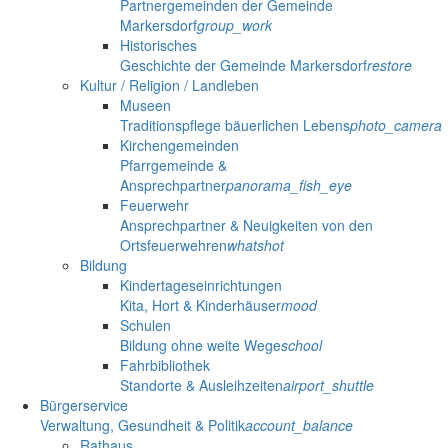
Partnergemeinden der Gemeinde
Markersdorf
group_work
Historisches
Geschichte der Gemeinde Markersdorf
restore
Kultur / Religion / Landleben
Museen
Traditionspflege bäuerlichen Lebens
photo_camera
Kirchengemeinden
Pfarrgemeinde &
Ansprechpartner
panorama_fish_eye
Feuerwehr
Ansprechpartner & Neuigkeiten von den
Ortsfeuerwehren
whatshot
Bildung
Kindertageseinrichtungen
Kita, Hort & Kinderhäuser
mood
Schulen
Bildung ohne weite Wege
school
Fahrbibliothek
Standorte & Ausleihzeiten
airport_shuttle
Bürgerservice
Verwaltung, Gesundheit & Politik
account_balance
Rathaus