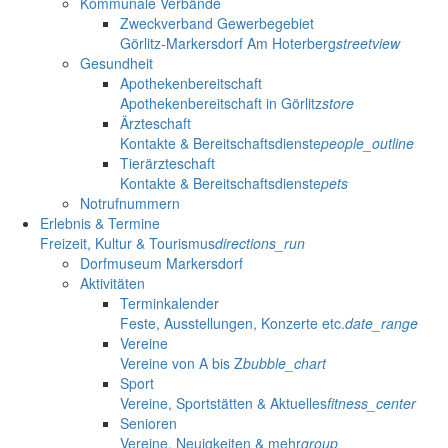
Kommunale Verbände
Zweckverband Gewerbegebiet
Görlitz-Markersdorf Am Hoterberg
streetview
Gesundheit
Apothekenbereitschaft
Apothekenbereitschaft in Görlitz
store
Ärzteschaft
Kontakte & Bereitschaftsdienste
people_outline
Tierärzteschaft
Kontakte & Bereitschaftsdienste
pets
Notrufnummern
Erlebnis & Termine
Freizeit, Kultur & Tourismus
directions_run
Dorfmuseum Markersdorf
Aktivitäten
Terminkalender
Feste, Ausstellungen, Konzerte etc.
date_range
Vereine
Vereine von A bis Z
bubble_chart
Sport
Vereine, Sportstätten & Aktuelles
fitness_center
Senioren
Vereine, Neuigkeiten & mehr
group