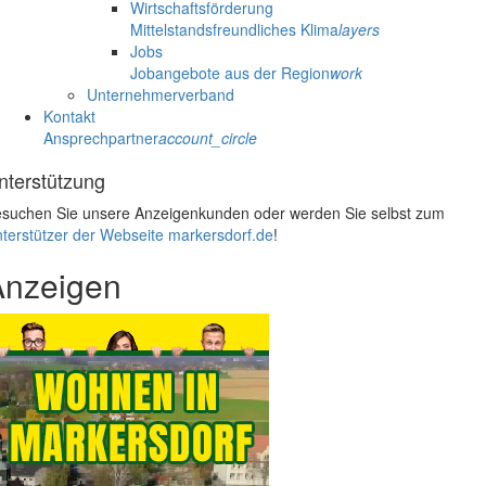
Wirtschaftsförderung
Mittelstandsfreundliches Klima
layers
Jobs
Jobangebote aus der Region
work
Unternehmerverband
Kontakt
Ansprechpartner
account_circle
nterstützung
suchen Sie unsere Anzeigenkunden oder werden Sie selbst zum
terstützer der Webseite markersdorf.de
!
Anzeigen