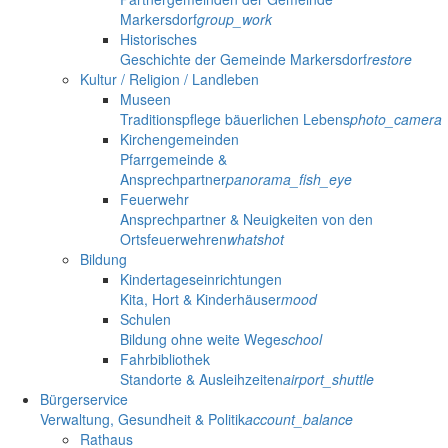
Markersdorf
group_work
Historisches
Geschichte der Gemeinde Markersdorf
restore
Kultur / Religion / Landleben
Museen
Traditionspflege bäuerlichen Lebens
photo_camera
Kirchengemeinden
Pfarrgemeinde &
Ansprechpartner
panorama_fish_eye
Feuerwehr
Ansprechpartner & Neuigkeiten von den
Ortsfeuerwehren
whatshot
Bildung
Kindertageseinrichtungen
Kita, Hort & Kinderhäuser
mood
Schulen
Bildung ohne weite Wege
school
Fahrbibliothek
Standorte & Ausleihzeiten
airport_shuttle
Bürgerservice
Verwaltung, Gesundheit & Politik
account_balance
Rathaus