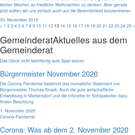
letzten Wochen an friedliche Weihnachten zu denken. Aber gerade
jetzt sollten wir uns einfach auch auf die Besinnlichkeit konzentrieren.
30. November 2015
«
1
2
3
4
5
6
7
8
9
10
11
12
13
14
15
16
17
18
19
20
21
22
23
24
25
»
Gemeinderat
Aktuelles aus dem
Gemeinderat
Das Glück nicht leichtfertig aufs Spiel setzen
Bürgermeister November 2020
Die Corona-Pandemie bestimmt das monatliche Statement von
Bürgermeister Thomas Knack. Auch die gute wirtschaftliche
Entwicklung in Markersdorf und die Inforeihe im Schöpsboten dazu
finden Beachtung.
1. November 2020
Corona-Pandemie
Corona: Was ab dem 2. November 2020