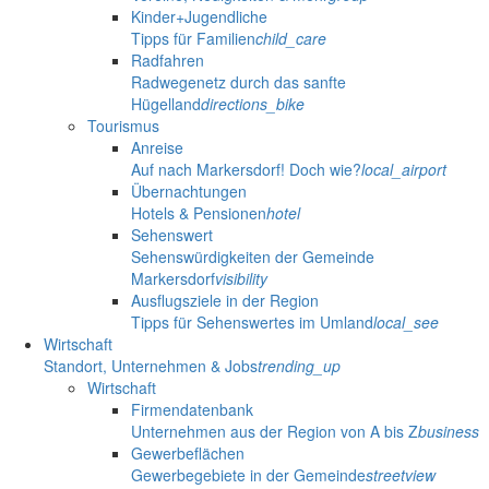
Kinder+Jugendliche
Tipps für Familien
child_care
Radfahren
Radwegenetz durch das sanfte
Hügelland
directions_bike
Tourismus
Anreise
Auf nach Markersdorf! Doch wie?
local_airport
Übernachtungen
Hotels & Pensionen
hotel
Sehenswert
Sehenswürdigkeiten der Gemeinde
Markersdorf
visibility
Ausflugsziele in der Region
Tipps für Sehenswertes im Umland
local_see
Wirtschaft
Standort, Unternehmen & Jobs
trending_up
Wirtschaft
Firmendatenbank
Unternehmen aus der Region von A bis Z
business
Gewerbeflächen
Gewerbegebiete in der Gemeinde
streetview