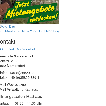
tel Manhattan New York
Hotel Nürnberg
ontakt
emeinde Markersdorf
rchstraße 3
829 Markersdorf
lefon: +49 (0)35829 630-0
lefax: +49 (0)35829 630-11
Mail Webredaktion:
Mail Verwaltung Rathaus:
ffnungszeiten Rathaus
ntag:
08:30 – 11:30 Uhr