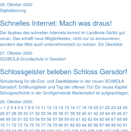
29. Oktober 2020
Digitalisierung
Schnelles Internet: Mach was draus!
Der Ausbau des schnellen Internets kommt im Landkreis Görlitz gut
voran. Das schafft neue Möglichkeiten, nicht nur zu konsumieren,
sondern das Web auch unternehmerisch zu nutzten. Ein Überblick.
27. Oktober 2020
SCHKOLA Grundschule in Gersdorf
Schlossgeister beleben Schloss Gersdorf
Schulanfang für die Erst- und Zweitklässler in der neuen SCHKOLA
Gersdorf, Eröffnungsfeier und Tag der offenen Tür! Ein neues Kapitel
Schulgeschichte in der Großgemeinde Markersdorf ist aufgeschlagen.
26. Oktober 2020
«
1
2
3
4
5
6
7
8
9
10
11
12
13
14
15
16
17
18
19
20
21
22
23
24
25
26
27
28
29
30
31
32
33
34
35
36
37
38
39
40
41
42
43
44
45
46
47
48
49
50
51
52
53
54
55
56
57
58
59
60
61
62
63
64
65
66
67
68
69
70
71
72
73
74
75
76
77
78
79
80
81
82
83
84
85
86
87
88
89
90
91
92
93
94
95
96
97
98
99
100
101
102
103
104
105
106
107
108
109