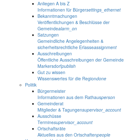
Anliegen A bis Z
Informationen für Bürger
settings_ethernet
Bekanntmachungen
Veröffentlichungen & Beschlüsse der
Gemeinde
alarm_on
Satzungen
Gemeindliche Angelegenheiten &
sicherheitsrechtliche Erlasse
assignment
Ausschreibungen
Öffentliche Ausschreibungen der Gemeinde
Markersdorf
publish
Gut zu wissen
Wissenswertes für die Region
done
Politik
Bürgermeister
Informationen aus dem Rathaus
person
Gemeinderat
Mitglieder & Tagungen
supervisor_account
Ausschüsse
Termine
supervisor_account
Ortschaftsräte
Aktuelles aus den Ortschaften
people