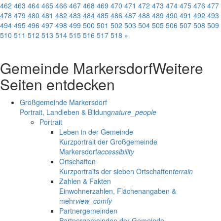
462
463
464
465
466
467
468
469
470
471
472
473
474
475
476
477
478
479
480
481
482
483
484
485
486
487
488
489
490
491
492
493
494
495
496
497
498
499
500
501
502
503
504
505
506
507
508
509
510
511
512
513
514
515
516
517
518
»
Gemeinde Markersdorf
Weitere
Seiten entdecken
Großgemeinde Markersdorf
Portrait, Landleben & Bildung
nature_people
Portrait
Leben in der Gemeinde
Kurzportrait der Großgemeinde
Markersdorf
accessibility
Ortschaften
Kurzportraits der sieben Ortschaften
terrain
Zahlen & Fakten
Einwohnerzahlen, Flächenangaben &
mehr
view_comfy
Partnergemeinden
Partnergemeinden der Gemeinde