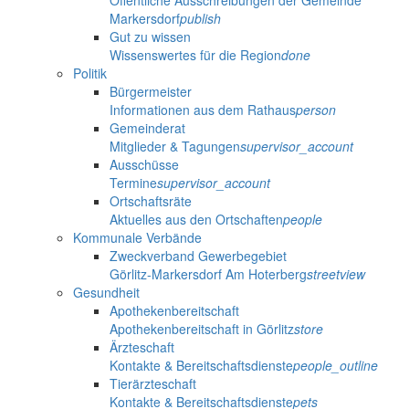
Öffentliche Ausschreibungen der Gemeinde
Markersdorf
publish
Gut zu wissen
Wissenswertes für die Region
done
Politik
Bürgermeister
Informationen aus dem Rathaus
person
Gemeinderat
Mitglieder & Tagungen
supervisor_account
Ausschüsse
Termine
supervisor_account
Ortschaftsräte
Aktuelles aus den Ortschaften
people
Kommunale Verbände
Zweckverband Gewerbegebiet
Görlitz-Markersdorf Am Hoterberg
streetview
Gesundheit
Apothekenbereitschaft
Apothekenbereitschaft in Görlitz
store
Ärzteschaft
Kontakte & Bereitschaftsdienste
people_outline
Tierärzteschaft
Kontakte & Bereitschaftsdienste
pets