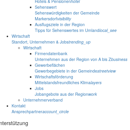
Hotels & Pensionen
hotel
Sehenswert
Sehenswürdigkeiten der Gemeinde
Markersdorf
visibility
Ausflugsziele in der Region
Tipps für Sehenswertes im Umland
local_see
Wirtschaft
Standort, Unternehmen & Jobs
trending_up
Wirtschaft
Firmendatenbank
Unternehmen aus der Region von A bis Z
business
Gewerbeflächen
Gewerbegebiete in der Gemeinde
streetview
Wirtschaftsförderung
Mittelstandsfreundliches Klima
layers
Jobs
Jobangebote aus der Region
work
Unternehmerverband
Kontakt
Ansprechpartner
account_circle
nterstützung