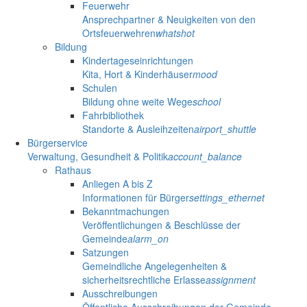
Feuerwehr
Ansprechpartner & Neuigkeiten von den
Ortsfeuerwehren
whatshot
Bildung
Kindertageseinrichtungen
Kita, Hort & Kinderhäuser
mood
Schulen
Bildung ohne weite Wege
school
Fahrbibliothek
Standorte & Ausleihzeiten
airport_shuttle
Bürgerservice
Verwaltung, Gesundheit & Politik
account_balance
Rathaus
Anliegen A bis Z
Informationen für Bürger
settings_ethernet
Bekanntmachungen
Veröffentlichungen & Beschlüsse der
Gemeinde
alarm_on
Satzungen
Gemeindliche Angelegenheiten &
sicherheitsrechtliche Erlasse
assignment
Ausschreibungen