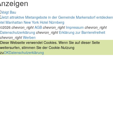
Anzeigen
tel Manhattan New York
Hotel Nürnberg
©2026
chevron_right
AGB
chevron_right
Impressum
chevron_right
Datenschutzerklärung
chevron_right
Erklärung zur Barrierefreiheit
chevron_right
Werben
Diese Webseite verwendet Cookies. Wenn Sie auf dieser Seite
weitersurfen, stimmen Sie der Cookie-Nutzung
zu
OK
Datenschutzerklärung