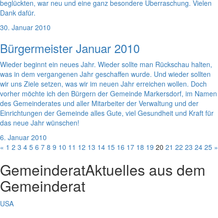
beglückten, war neu und eine ganz besondere Überraschung. Vielen
Dank dafür.
30. Januar 2010
Bürgermeister Januar 2010
Wieder beginnt ein neues Jahr. Wieder sollte man Rückschau halten,
was in dem vergangenen Jahr geschaffen wurde. Und wieder sollten
wir uns Ziele setzen, was wir im neuen Jahr erreichen wollen. Doch
vorher möchte ich den Bürgern der Gemeinde Markersdorf, im Namen
des Gemeinderates und aller Mitarbeiter der Verwaltung und der
Einrichtungen der Gemeinde alles Gute, viel Gesundheit und Kraft für
das neue Jahr wünschen!
6. Januar 2010
«
1
2
3
4
5
6
7
8
9
10
11
12
13
14
15
16
17
18
19
20
21
22
23
24
25
»
Gemeinderat
Aktuelles aus dem
Gemeinderat
USA