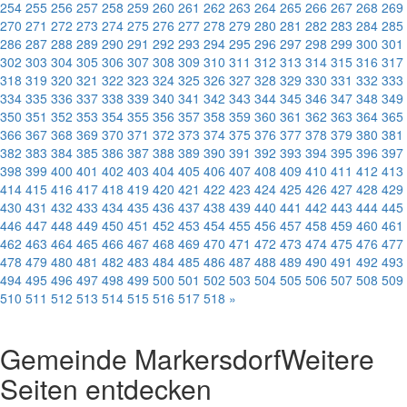
254
255
256
257
258
259
260
261
262
263
264
265
266
267
268
269
270
271
272
273
274
275
276
277
278
279
280
281
282
283
284
285
286
287
288
289
290
291
292
293
294
295
296
297
298
299
300
301
302
303
304
305
306
307
308
309
310
311
312
313
314
315
316
317
318
319
320
321
322
323
324
325
326
327
328
329
330
331
332
333
334
335
336
337
338
339
340
341
342
343
344
345
346
347
348
349
350
351
352
353
354
355
356
357
358
359
360
361
362
363
364
365
366
367
368
369
370
371
372
373
374
375
376
377
378
379
380
381
382
383
384
385
386
387
388
389
390
391
392
393
394
395
396
397
398
399
400
401
402
403
404
405
406
407
408
409
410
411
412
413
414
415
416
417
418
419
420
421
422
423
424
425
426
427
428
429
430
431
432
433
434
435
436
437
438
439
440
441
442
443
444
445
446
447
448
449
450
451
452
453
454
455
456
457
458
459
460
461
462
463
464
465
466
467
468
469
470
471
472
473
474
475
476
477
478
479
480
481
482
483
484
485
486
487
488
489
490
491
492
493
494
495
496
497
498
499
500
501
502
503
504
505
506
507
508
509
510
511
512
513
514
515
516
517
518
»
Gemeinde Markersdorf
Weitere
Seiten entdecken