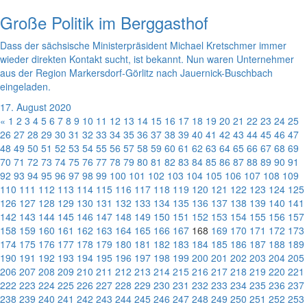
Große Politik im Berggasthof
Dass der sächsische Ministerpräsident Michael Kretschmer immer
wieder direkten Kontakt sucht, ist bekannt. Nun waren Unternehmer
aus der Region Markersdorf-Görlitz nach Jauernick-Buschbach
eingeladen.
17. August 2020
«
1
2
3
4
5
6
7
8
9
10
11
12
13
14
15
16
17
18
19
20
21
22
23
24
25
26
27
28
29
30
31
32
33
34
35
36
37
38
39
40
41
42
43
44
45
46
47
48
49
50
51
52
53
54
55
56
57
58
59
60
61
62
63
64
65
66
67
68
69
70
71
72
73
74
75
76
77
78
79
80
81
82
83
84
85
86
87
88
89
90
91
92
93
94
95
96
97
98
99
100
101
102
103
104
105
106
107
108
109
110
111
112
113
114
115
116
117
118
119
120
121
122
123
124
125
126
127
128
129
130
131
132
133
134
135
136
137
138
139
140
141
142
143
144
145
146
147
148
149
150
151
152
153
154
155
156
157
158
159
160
161
162
163
164
165
166
167
168
169
170
171
172
173
174
175
176
177
178
179
180
181
182
183
184
185
186
187
188
189
190
191
192
193
194
195
196
197
198
199
200
201
202
203
204
205
206
207
208
209
210
211
212
213
214
215
216
217
218
219
220
221
222
223
224
225
226
227
228
229
230
231
232
233
234
235
236
237
238
239
240
241
242
243
244
245
246
247
248
249
250
251
252
253