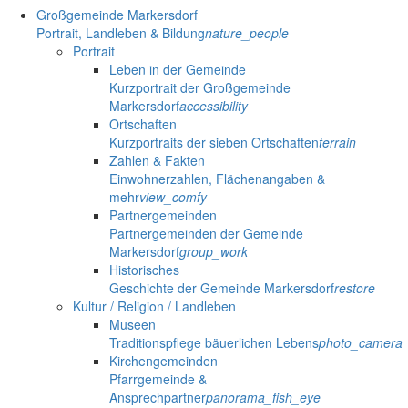
Großgemeinde Markersdorf
Portrait, Landleben & Bildung
nature_people
Portrait
Leben in der Gemeinde
Kurzportrait der Großgemeinde
Markersdorf
accessibility
Ortschaften
Kurzportraits der sieben Ortschaften
terrain
Zahlen & Fakten
Einwohnerzahlen, Flächenangaben &
mehr
view_comfy
Partnergemeinden
Partnergemeinden der Gemeinde
Markersdorf
group_work
Historisches
Geschichte der Gemeinde Markersdorf
restore
Kultur / Religion / Landleben
Museen
Traditionspflege bäuerlichen Lebens
photo_camera
Kirchengemeinden
Pfarrgemeinde &
Ansprechpartner
panorama_fish_eye