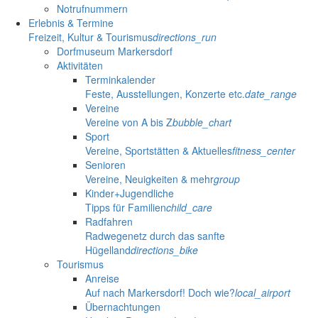
Notrufnummern
Erlebnis & Termine
Freizeit, Kultur & Tourismus
directions_run
Dorfmuseum Markersdorf
Aktivitäten
Terminkalender
Feste, Ausstellungen, Konzerte etc.
date_range
Vereine
Vereine von A bis Z
bubble_chart
Sport
Vereine, Sportstätten & Aktuelles
fitness_center
Senioren
Vereine, Neuigkeiten & mehr
group
Kinder+Jugendliche
Tipps für Familien
child_care
Radfahren
Radwegenetz durch das sanfte
Hügelland
directions_bike
Tourismus
Anreise
Auf nach Markersdorf! Doch wie?
local_airport
Übernachtungen