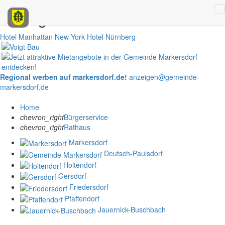
Anzeigen
Hotel Manhattan New York
Hotel Nürnberg
Regional werben auf markersdorf.de!
anzeigen@gemeinde-
markersdorf.de
Home
chevron_right
Bürgerservice
chevron_right
Rathaus
Markersdorf
Deutsch-Paulsdorf
Holtendorf
Gersdorf
Friedersdorf
Pfaffendorf
Jauernick-Buschbach