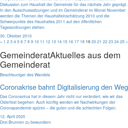
Diskussion zum Haushalt der Gemeinde für das nächste Jahr geprägt.
In den Ausschusssitzungen und im Gemeinderat im Monat November
werden die Themen der Haushalteinschätzung 2010 und die
Schwerpunkte des Haushaltes 2011 auf den öffentlichen
Tagesordnungen stehen.
30. Oktober 2010
«
1
2
3
4
5
6
7
8
9
10
11
12
13
14
15
16
17
18
19
20
21
22
23
24
25
»
Gemeinderat
Aktuelles aus dem
Gemeinderat
Beschleuniger des Wandels
Coronakrise bahnt Digitalisierung den Weg
Das Coronavirus hat in diesem Jahr nicht nur verändert, wie wir das
Osterfest begehen: Auch künftig werden wir Nachwirkungen der
Coronapandemie spüren – die guten und die schlechten Folgen.
12. April 2020
Drei Brunnen zu bewundern