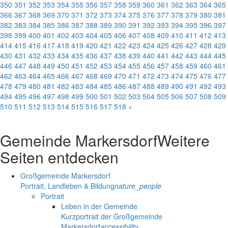
350
351
352
353
354
355
356
357
358
359
360
361
362
363
364
365
366
367
368
369
370
371
372
373
374
375
376
377
378
379
380
381
382
383
384
385
386
387
388
389
390
391
392
393
394
395
396
397
398
399
400
401
402
403
404
405
406
407
408
409
410
411
412
413
414
415
416
417
418
419
420
421
422
423
424
425
426
427
428
429
430
431
432
433
434
435
436
437
438
439
440
441
442
443
444
445
446
447
448
449
450
451
452
453
454
455
456
457
458
459
460
461
462
463
464
465
466
467
468
469
470
471
472
473
474
475
476
477
478
479
480
481
482
483
484
485
486
487
488
489
490
491
492
493
494
495
496
497
498
499
500
501
502
503
504
505
506
507
508
509
510
511
512
513
514
515
516
517
518
»
Gemeinde Markersdorf
Weitere
Seiten entdecken
Großgemeinde Markersdorf
Portrait, Landleben & Bildung
nature_people
Portrait
Leben in der Gemeinde
Kurzportrait der Großgemeinde
Markersdorf
accessibility