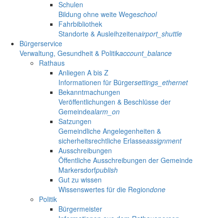
Schulen
Bildung ohne weite Wege
school
Fahrbibliothek
Standorte & Ausleihzeiten
airport_shuttle
Bürgerservice
Verwaltung, Gesundheit & Politik
account_balance
Rathaus
Anliegen A bis Z
Informationen für Bürger
settings_ethernet
Bekanntmachungen
Veröffentlichungen & Beschlüsse der
Gemeinde
alarm_on
Satzungen
Gemeindliche Angelegenheiten &
sicherheitsrechtliche Erlasse
assignment
Ausschreibungen
Öffentliche Ausschreibungen der Gemeinde
Markersdorf
publish
Gut zu wissen
Wissenswertes für die Region
done
Politik
Bürgermeister