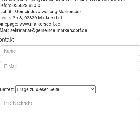
lefon: 035829 630-0
schrift: Gemeindeverwaltung Markersdorf,
rchstraße 3, 02829 Markersdorf
mepage: www.markersdorf.de
Mail: sekretariat@gemeinde-markersdorf.de
ontakt
Betreff: