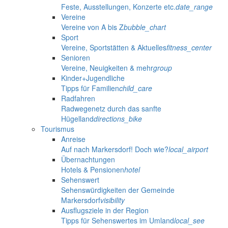
Feste, Ausstellungen, Konzerte etc.
date_range
Vereine
Vereine von A bis Z
bubble_chart
Sport
Vereine, Sportstätten & Aktuelles
fitness_center
Senioren
Vereine, Neuigkeiten & mehr
group
Kinder+Jugendliche
Tipps für Familien
child_care
Radfahren
Radwegenetz durch das sanfte
Hügelland
directions_bike
Tourismus
Anreise
Auf nach Markersdorf! Doch wie?
local_airport
Übernachtungen
Hotels & Pensionen
hotel
Sehenswert
Sehenswürdigkeiten der Gemeinde
Markersdorf
visibility
Ausflugsziele in der Region
Tipps für Sehenswertes im Umland
local_see