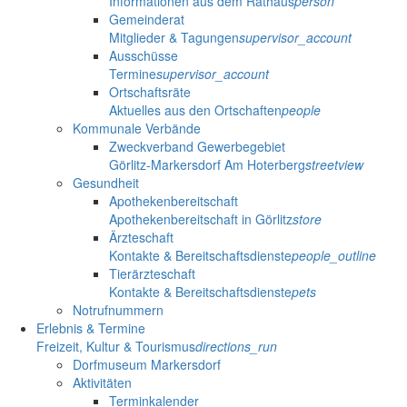
Informationen aus dem Rathaus
person
Gemeinderat
Mitglieder & Tagungen
supervisor_account
Ausschüsse
Termine
supervisor_account
Ortschaftsräte
Aktuelles aus den Ortschaften
people
Kommunale Verbände
Zweckverband Gewerbegebiet
Görlitz-Markersdorf Am Hoterberg
streetview
Gesundheit
Apothekenbereitschaft
Apothekenbereitschaft in Görlitz
store
Ärzteschaft
Kontakte & Bereitschaftsdienste
people_outline
Tierärzteschaft
Kontakte & Bereitschaftsdienste
pets
Notrufnummern
Erlebnis & Termine
Freizeit, Kultur & Tourismus
directions_run
Dorfmuseum Markersdorf
Aktivitäten
Terminkalender