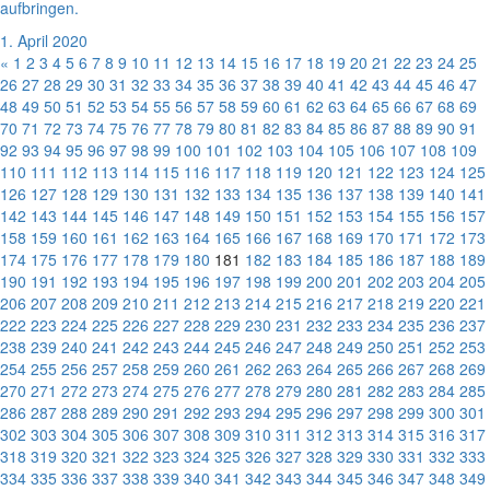
aufbringen.
1. April 2020
«
1
2
3
4
5
6
7
8
9
10
11
12
13
14
15
16
17
18
19
20
21
22
23
24
25
26
27
28
29
30
31
32
33
34
35
36
37
38
39
40
41
42
43
44
45
46
47
48
49
50
51
52
53
54
55
56
57
58
59
60
61
62
63
64
65
66
67
68
69
70
71
72
73
74
75
76
77
78
79
80
81
82
83
84
85
86
87
88
89
90
91
92
93
94
95
96
97
98
99
100
101
102
103
104
105
106
107
108
109
110
111
112
113
114
115
116
117
118
119
120
121
122
123
124
125
126
127
128
129
130
131
132
133
134
135
136
137
138
139
140
141
142
143
144
145
146
147
148
149
150
151
152
153
154
155
156
157
158
159
160
161
162
163
164
165
166
167
168
169
170
171
172
173
174
175
176
177
178
179
180
181
182
183
184
185
186
187
188
189
190
191
192
193
194
195
196
197
198
199
200
201
202
203
204
205
206
207
208
209
210
211
212
213
214
215
216
217
218
219
220
221
222
223
224
225
226
227
228
229
230
231
232
233
234
235
236
237
238
239
240
241
242
243
244
245
246
247
248
249
250
251
252
253
254
255
256
257
258
259
260
261
262
263
264
265
266
267
268
269
270
271
272
273
274
275
276
277
278
279
280
281
282
283
284
285
286
287
288
289
290
291
292
293
294
295
296
297
298
299
300
301
302
303
304
305
306
307
308
309
310
311
312
313
314
315
316
317
318
319
320
321
322
323
324
325
326
327
328
329
330
331
332
333
334
335
336
337
338
339
340
341
342
343
344
345
346
347
348
349