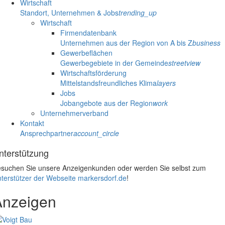
Wirtschaft
Standort, Unternehmen & Jobs
trending_up
Wirtschaft
Firmendatenbank
Unternehmen aus der Region von A bis Z
business
Gewerbeflächen
Gewerbegebiete in der Gemeinde
streetview
Wirtschaftsförderung
Mittelstandsfreundliches Klima
layers
Jobs
Jobangebote aus der Region
work
Unternehmerverband
Kontakt
Ansprechpartner
account_circle
nterstützung
suchen Sie unsere Anzeigenkunden oder werden Sie selbst zum
terstützer der Webseite markersdorf.de
!
Anzeigen