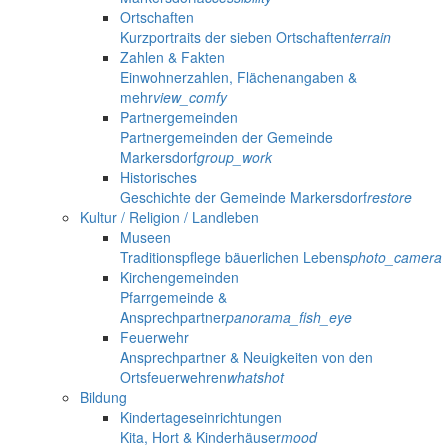
Ortschaften
Kurzportraits der sieben Ortschaften
terrain
Zahlen & Fakten
Einwohnerzahlen, Flächenangaben &
mehr
view_comfy
Partnergemeinden
Partnergemeinden der Gemeinde
Markersdorf
group_work
Historisches
Geschichte der Gemeinde Markersdorf
restore
Kultur / Religion / Landleben
Museen
Traditionspflege bäuerlichen Lebens
photo_camera
Kirchengemeinden
Pfarrgemeinde &
Ansprechpartner
panorama_fish_eye
Feuerwehr
Ansprechpartner & Neuigkeiten von den
Ortsfeuerwehren
whatshot
Bildung
Kindertageseinrichtungen
Kita, Hort & Kinderhäuser
mood