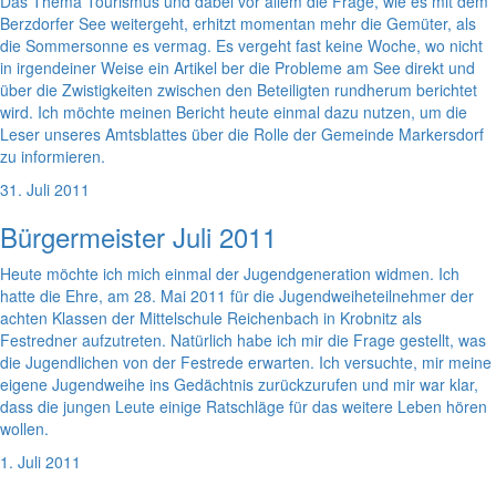
Das Thema Tourismus und dabei vor allem die Frage, wie es mit dem
Berzdorfer See weitergeht, erhitzt momentan mehr die Gemüter, als
die Sommersonne es vermag. Es vergeht fast keine Woche, wo nicht
in irgendeiner Weise ein Artikel ber die Probleme am See direkt und
über die Zwistigkeiten zwischen den Beteiligten rundherum berichtet
wird. Ich möchte meinen Bericht heute einmal dazu nutzen, um die
Leser unseres Amtsblattes über die Rolle der Gemeinde Markersdorf
zu informieren.
31. Juli 2011
Bürgermeister Juli 2011
Heute möchte ich mich einmal der Jugendgeneration widmen. Ich
hatte die Ehre, am 28. Mai 2011 für die Jugendweiheteilnehmer der
achten Klassen der Mittelschule Reichenbach in Krobnitz als
Festredner aufzutreten. Natürlich habe ich mir die Frage gestellt, was
die Jugendlichen von der Festrede erwarten. Ich versuchte, mir meine
eigene Jugendweihe ins Gedächtnis zurückzurufen und mir war klar,
dass die jungen Leute einige Ratschläge für das weitere Leben hören
wollen.
1. Juli 2011