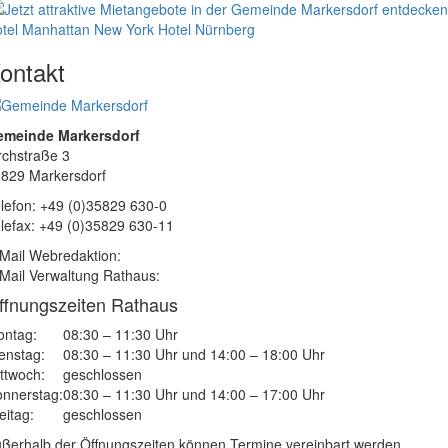
tel Manhattan New York
Hotel Nürnberg
ontakt
emeinde Markersdorf
rchstraße 3
829 Markersdorf
lefon: +49 (0)35829 630-0
lefax: +49 (0)35829 630-11
Mail Webredaktion:
Mail Verwaltung Rathaus:
ffnungszeiten Rathaus
ntag:
08:30 – 11:30 Uhr
enstag:
08:30 – 11:30 Uhr und 14:00 – 18:00 Uhr
ttwoch:
geschlossen
nnerstag:
08:30 – 11:30 Uhr und 14:00 – 17:00 Uhr
eitag:
geschlossen
ßerhalb der Öffnungszeiten können Termine vereinbart werden.