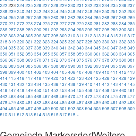
222
223
224
225
226
227
228
229
230
231
232
233
234
235
236
237
238
239
240
241
242
243
244
245
246
247
248
249
250
251
252
253
254
255
256
257
258
259
260
261
262
263
264
265
266
267
268
269
270
271
272
273
274
275
276
277
278
279
280
281
282
283
284
285
286
287
288
289
290
291
292
293
294
295
296
297
298
299
300
301
302
303
304
305
306
307
308
309
310
311
312
313
314
315
316
317
318
319
320
321
322
323
324
325
326
327
328
329
330
331
332
333
334
335
336
337
338
339
340
341
342
343
344
345
346
347
348
349
350
351
352
353
354
355
356
357
358
359
360
361
362
363
364
365
366
367
368
369
370
371
372
373
374
375
376
377
378
379
380
381
382
383
384
385
386
387
388
389
390
391
392
393
394
395
396
397
398
399
400
401
402
403
404
405
406
407
408
409
410
411
412
413
414
415
416
417
418
419
420
421
422
423
424
425
426
427
428
429
430
431
432
433
434
435
436
437
438
439
440
441
442
443
444
445
446
447
448
449
450
451
452
453
454
455
456
457
458
459
460
461
462
463
464
465
466
467
468
469
470
471
472
473
474
475
476
477
478
479
480
481
482
483
484
485
486
487
488
489
490
491
492
493
494
495
496
497
498
499
500
501
502
503
504
505
506
507
508
509
510
511
512
513
514
515
516
517
518
»
Gemeinde Markersdorf
Weitere