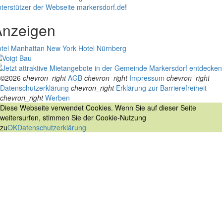
terstützer der Webseite markersdorf.de
!
Anzeigen
tel Manhattan New York
Hotel Nürnberg
©2026
chevron_right
AGB
chevron_right
Impressum
chevron_right
Datenschutzerklärung
chevron_right
Erklärung zur Barrierefreiheit
chevron_right
Werben
Diese Webseite verwendet Cookies. Wenn Sie auf dieser Seite
weitersurfen, stimmen Sie der Cookie-Nutzung
zu
OK
Datenschutzerklärung