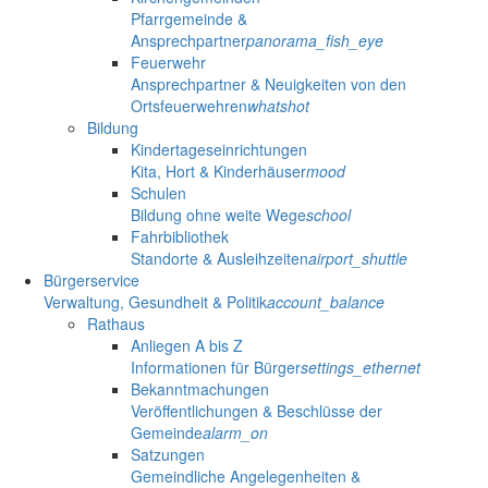
Pfarrgemeinde &
Ansprechpartner
panorama_fish_eye
Feuerwehr
Ansprechpartner & Neuigkeiten von den
Ortsfeuerwehren
whatshot
Bildung
Kindertageseinrichtungen
Kita, Hort & Kinderhäuser
mood
Schulen
Bildung ohne weite Wege
school
Fahrbibliothek
Standorte & Ausleihzeiten
airport_shuttle
Bürgerservice
Verwaltung, Gesundheit & Politik
account_balance
Rathaus
Anliegen A bis Z
Informationen für Bürger
settings_ethernet
Bekanntmachungen
Veröffentlichungen & Beschlüsse der
Gemeinde
alarm_on
Satzungen
Gemeindliche Angelegenheiten &