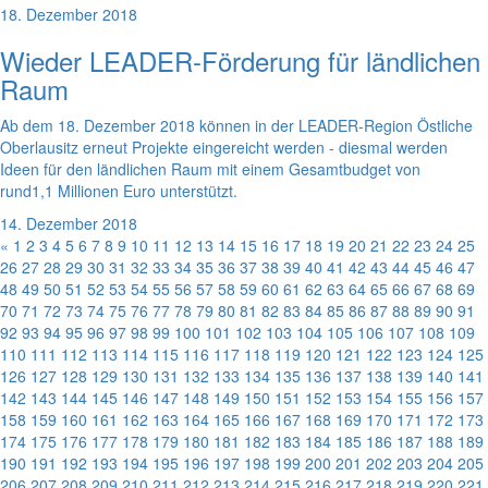
18. Dezember 2018
Wieder LEADER-Förderung für ländlichen
Raum
Ab dem 18. Dezember 2018 können in der LEADER-Region Östliche
Oberlausitz erneut Projekte eingereicht werden - diesmal werden
Ideen für den ländlichen Raum mit einem Gesamtbudget von
rund1,1 Millionen Euro unterstützt.
14. Dezember 2018
«
1
2
3
4
5
6
7
8
9
10
11
12
13
14
15
16
17
18
19
20
21
22
23
24
25
26
27
28
29
30
31
32
33
34
35
36
37
38
39
40
41
42
43
44
45
46
47
48
49
50
51
52
53
54
55
56
57
58
59
60
61
62
63
64
65
66
67
68
69
70
71
72
73
74
75
76
77
78
79
80
81
82
83
84
85
86
87
88
89
90
91
92
93
94
95
96
97
98
99
100
101
102
103
104
105
106
107
108
109
110
111
112
113
114
115
116
117
118
119
120
121
122
123
124
125
126
127
128
129
130
131
132
133
134
135
136
137
138
139
140
141
142
143
144
145
146
147
148
149
150
151
152
153
154
155
156
157
158
159
160
161
162
163
164
165
166
167
168
169
170
171
172
173
174
175
176
177
178
179
180
181
182
183
184
185
186
187
188
189
190
191
192
193
194
195
196
197
198
199
200
201
202
203
204
205
206
207
208
209
210
211
212
213
214
215
216
217
218
219
220
221