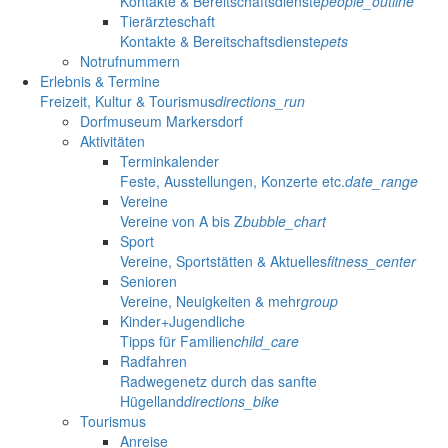
Kontakte & Bereitschaftsdienste
people_outline
Tierärzteschaft
Kontakte & Bereitschaftsdienste
pets
Notrufnummern
Erlebnis & Termine
Freizeit, Kultur & Tourismus
directions_run
Dorfmuseum Markersdorf
Aktivitäten
Terminkalender
Feste, Ausstellungen, Konzerte etc.
date_range
Vereine
Vereine von A bis Z
bubble_chart
Sport
Vereine, Sportstätten & Aktuelles
fitness_center
Senioren
Vereine, Neuigkeiten & mehr
group
Kinder+Jugendliche
Tipps für Familien
child_care
Radfahren
Radwegenetz durch das sanfte
Hügelland
directions_bike
Tourismus
Anreise