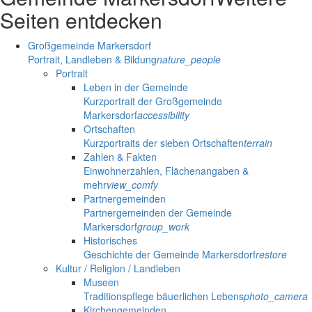
Seiten entdecken
Großgemeinde Markersdorf
Portrait, Landleben & Bildung
nature_people
Portrait
Leben in der Gemeinde
Kurzportrait der Großgemeinde
Markersdorf
accessibility
Ortschaften
Kurzportraits der sieben Ortschaften
terrain
Zahlen & Fakten
Einwohnerzahlen, Flächenangaben &
mehr
view_comfy
Partnergemeinden
Partnergemeinden der Gemeinde
Markersdorf
group_work
Historisches
Geschichte der Gemeinde Markersdorf
restore
Kultur / Religion / Landleben
Museen
Traditionspflege bäuerlichen Lebens
photo_camera
Kirchengemeinden