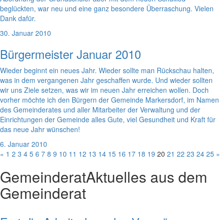
beglückten, war neu und eine ganz besondere Überraschung. Vielen
Dank dafür.
30. Januar 2010
Bürgermeister Januar 2010
Wieder beginnt ein neues Jahr. Wieder sollte man Rückschau halten,
was in dem vergangenen Jahr geschaffen wurde. Und wieder sollten
wir uns Ziele setzen, was wir im neuen Jahr erreichen wollen. Doch
vorher möchte ich den Bürgern der Gemeinde Markersdorf, im Namen
des Gemeinderates und aller Mitarbeiter der Verwaltung und der
Einrichtungen der Gemeinde alles Gute, viel Gesundheit und Kraft für
das neue Jahr wünschen!
6. Januar 2010
«
1
2
3
4
5
6
7
8
9
10
11
12
13
14
15
16
17
18
19
20
21
22
23
24
25
»
Gemeinderat
Aktuelles aus dem
Gemeinderat