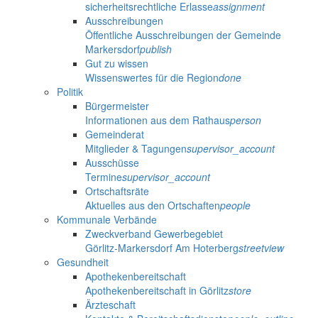
sicherheitsrechtliche Erlasse
assignment
Ausschreibungen
Öffentliche Ausschreibungen der Gemeinde
Markersdorf
publish
Gut zu wissen
Wissenswertes für die Region
done
Politik
Bürgermeister
Informationen aus dem Rathaus
person
Gemeinderat
Mitglieder & Tagungen
supervisor_account
Ausschüsse
Termine
supervisor_account
Ortschaftsräte
Aktuelles aus den Ortschaften
people
Kommunale Verbände
Zweckverband Gewerbegebiet
Görlitz-Markersdorf Am Hoterberg
streetview
Gesundheit
Apothekenbereitschaft
Apothekenbereitschaft in Görlitz
store
Ärzteschaft