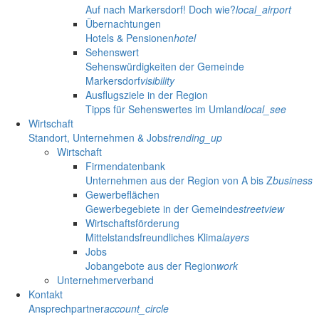
Auf nach Markersdorf! Doch wie?
local_airport
Übernachtungen
Hotels & Pensionen
hotel
Sehenswert
Sehenswürdigkeiten der Gemeinde
Markersdorf
visibility
Ausflugsziele in der Region
Tipps für Sehenswertes im Umland
local_see
Wirtschaft
Standort, Unternehmen & Jobs
trending_up
Wirtschaft
Firmendatenbank
Unternehmen aus der Region von A bis Z
business
Gewerbeflächen
Gewerbegebiete in der Gemeinde
streetview
Wirtschaftsförderung
Mittelstandsfreundliches Klima
layers
Jobs
Jobangebote aus der Region
work
Unternehmerverband
Kontakt
Ansprechpartner
account_circle