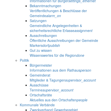
Informationen für Bürger
settings_ethernet
Bekanntmachungen
Veröffentlichungen & Beschlüsse der
Gemeinde
alarm_on
Satzungen
Gemeindliche Angelegenheiten &
sicherheitsrechtliche Erlasse
assignment
Ausschreibungen
Öffentliche Ausschreibungen der Gemeinde
Markersdorf
publish
Gut zu wissen
Wissenswertes für die Region
done
Politik
Bürgermeister
Informationen aus dem Rathaus
person
Gemeinderat
Mitglieder & Tagungen
supervisor_account
Ausschüsse
Termine
supervisor_account
Ortschaftsräte
Aktuelles aus den Ortschaften
people
Kommunale Verbände
Zweckverband Gewerbegebiet