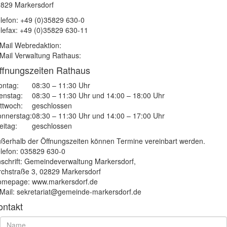
829 Markersdorf
lefon: +49 (0)35829 630-0
lefax: +49 (0)35829 630-11
Mail Webredaktion:
Mail Verwaltung Rathaus:
ffnungszeiten Rathaus
ntag:
08:30 – 11:30 Uhr
enstag:
08:30 – 11:30 Uhr und 14:00 – 18:00 Uhr
ttwoch:
geschlossen
nnerstag:
08:30 – 11:30 Uhr und 14:00 – 17:00 Uhr
eitag:
geschlossen
ßerhalb der Öffnungszeiten können Termine vereinbart werden.
lefon: 035829 630-0
schrift: Gemeindeverwaltung Markersdorf,
rchstraße 3, 02829 Markersdorf
mepage: www.markersdorf.de
Mail: sekretariat@gemeinde-markersdorf.de
ontakt