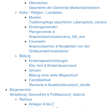
Historisches
Geschichte der Gemeinde Markersdorf
restore
Kultur / Religion / Landleben
Museen
Traditionspflege bäuerlichen Lebens
photo_camera
Kirchengemeinden
Pfarrgemeinde &
Ansprechpartner
panorama_fish_eye
Feuerwehr
Ansprechpartner & Neuigkeiten von den
Ortsfeuerwehren
whatshot
Bildung
Kindertageseinrichtungen
Kita, Hort & Kinderhäuser
mood
Schulen
Bildung ohne weite Wege
school
Fahrbibliothek
Standorte & Ausleihzeiten
airport_shuttle
Bürgerservice
Verwaltung, Gesundheit & Politik
account_balance
Rathaus
Anliegen A bis Z