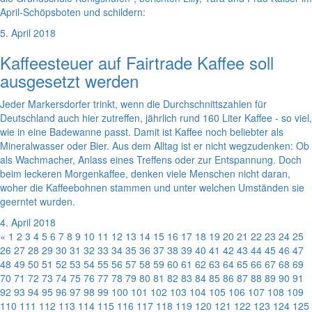
April-Schöpsboten und schildern:
5. April 2018
Kaffeesteuer auf Fairtrade Kaffee soll
ausgesetzt werden
Jeder Markersdorfer trinkt, wenn die Durchschnittszahlen für
Deutschland auch hier zutreffen, jährlich rund 160 Liter Kaffee - so viel,
wie in eine Badewanne passt. Damit ist Kaffee noch beliebter als
Mineralwasser oder Bier. Aus dem Alltag ist er nicht wegzudenken: Ob
als Wachmacher, Anlass eines Treffens oder zur Entspannung. Doch
beim leckeren Morgenkaffee, denken viele Menschen nicht daran,
woher die Kaffeebohnen stammen und unter welchen Umständen sie
geerntet wurden.
4. April 2018
«
1
2
3
4
5
6
7
8
9
10
11
12
13
14
15
16
17
18
19
20
21
22
23
24
25
26
27
28
29
30
31
32
33
34
35
36
37
38
39
40
41
42
43
44
45
46
47
48
49
50
51
52
53
54
55
56
57
58
59
60
61
62
63
64
65
66
67
68
69
70
71
72
73
74
75
76
77
78
79
80
81
82
83
84
85
86
87
88
89
90
91
92
93
94
95
96
97
98
99
100
101
102
103
104
105
106
107
108
109
110
111
112
113
114
115
116
117
118
119
120
121
122
123
124
125