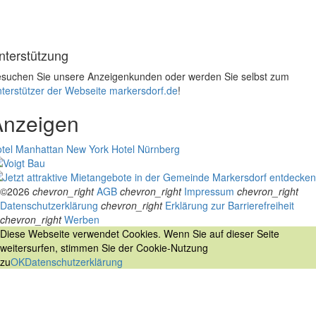
nterstützung
suchen Sie unsere Anzeigenkunden oder werden Sie selbst zum
terstützer der Webseite markersdorf.de
!
Anzeigen
tel Manhattan New York
Hotel Nürnberg
©2026
chevron_right
AGB
chevron_right
Impressum
chevron_right
Datenschutzerklärung
chevron_right
Erklärung zur Barrierefreiheit
chevron_right
Werben
Diese Webseite verwendet Cookies. Wenn Sie auf dieser Seite
weitersurfen, stimmen Sie der Cookie-Nutzung
zu
OK
Datenschutzerklärung