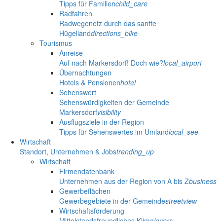
Tipps für Familien
child_care
Radfahren
Radwegenetz durch das sanfte
Hügelland
directions_bike
Tourismus
Anreise
Auf nach Markersdorf! Doch wie?
local_airport
Übernachtungen
Hotels & Pensionen
hotel
Sehenswert
Sehenswürdigkeiten der Gemeinde
Markersdorf
visibility
Ausflugsziele in der Region
Tipps für Sehenswertes im Umland
local_see
Wirtschaft
Standort, Unternehmen & Jobs
trending_up
Wirtschaft
Firmendatenbank
Unternehmen aus der Region von A bis Z
business
Gewerbeflächen
Gewerbegebiete in der Gemeinde
streetview
Wirtschaftsförderung
Mittelstandsfreundliches Klima
layers