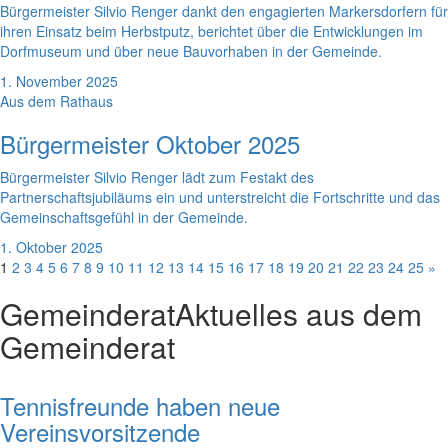
Bürgermeister Silvio Renger dankt den engagierten Markersdorfern für
ihren Einsatz beim Herbstputz, berichtet über die Entwicklungen im
Dorfmuseum und über neue Bauvorhaben in der Gemeinde.
1. November 2025
Aus dem Rathaus
Bürgermeister Oktober 2025
Bürgermeister Silvio Renger lädt zum Festakt des
Partnerschaftsjubiläums ein und unterstreicht die Fortschritte und das
Gemeinschaftsgefühl in der Gemeinde.
1. Oktober 2025
1
2
3
4
5
6
7
8
9
10
11
12
13
14
15
16
17
18
19
20
21
22
23
24
25
»
Gemeinderat
Aktuelles aus dem
Gemeinderat
Tennisfreunde haben neue
Vereinsvorsitzende