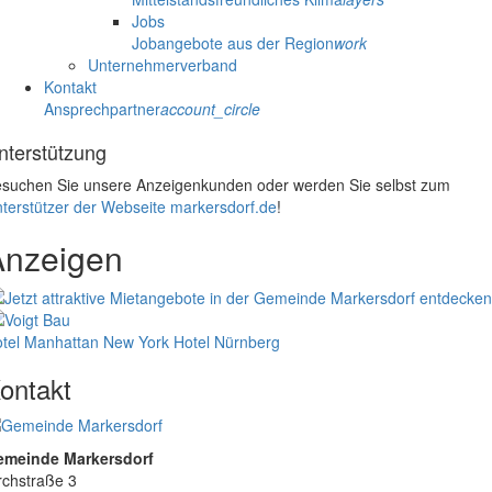
Jobs
Jobangebote aus der Region
work
Unternehmerverband
Kontakt
Ansprechpartner
account_circle
nterstützung
suchen Sie unsere Anzeigenkunden oder werden Sie selbst zum
terstützer der Webseite markersdorf.de
!
Anzeigen
tel Manhattan New York
Hotel Nürnberg
ontakt
emeinde Markersdorf
rchstraße 3