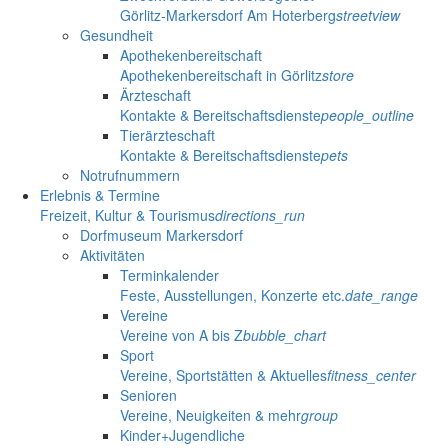
Görlitz-Markersdorf Am Hoterberg
streetview
Gesundheit
Apothekenbereitschaft
Apothekenbereitschaft in Görlitz
store
Ärzteschaft
Kontakte & Bereitschaftsdienste
people_outline
Tierärzteschaft
Kontakte & Bereitschaftsdienste
pets
Notrufnummern
Erlebnis & Termine
Freizeit, Kultur & Tourismus
directions_run
Dorfmuseum Markersdorf
Aktivitäten
Terminkalender
Feste, Ausstellungen, Konzerte etc.
date_range
Vereine
Vereine von A bis Z
bubble_chart
Sport
Vereine, Sportstätten & Aktuelles
fitness_center
Senioren
Vereine, Neuigkeiten & mehr
group
Kinder+Jugendliche