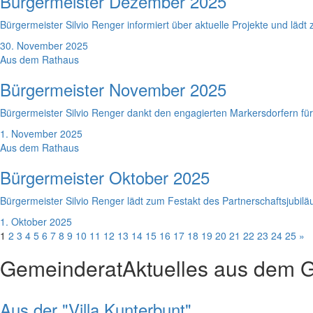
Bürgermeister Dezember 2025
Bürgermeister Silvio Renger informiert über aktuelle Projekte und lädt
30. November 2025
Aus dem Rathaus
Bürgermeister November 2025
Bürgermeister Silvio Renger dankt den engagierten Markersdorfern fü
1. November 2025
Aus dem Rathaus
Bürgermeister Oktober 2025
Bürgermeister Silvio Renger lädt zum Festakt des Partnerschaftsjubilä
1. Oktober 2025
1
2
3
4
5
6
7
8
9
10
11
12
13
14
15
16
17
18
19
20
21
22
23
24
25
»
Gemeinderat
Aktuelles aus dem 
Aus der "Villa Kunterbunt"