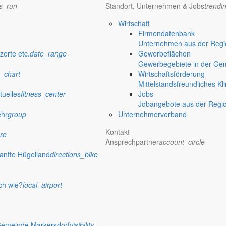
ns_run
Standort, Unternehmen & Jobs
trendi
Wirtschaft
Firmendatenbank
Unternehmen aus der Regio
verwaltung Markersdorf
zerte etc.
date_range
Gewerbeflächen
Gewerbegebiete in der Ge
_chart
Wirtschaftsförderung
Mittelstandsfreundliches Kl
tuelles
fitness_center
Jobs
Jobangebote aus der Regi
ehr
group
Unternehmerverband
Kontakt
re
Ansprechpartner
account_circle
anfte Hügelland
directions_bike
ch wie?
local_airport
 Rathaus
Gemeinde Markersdorf
visibility