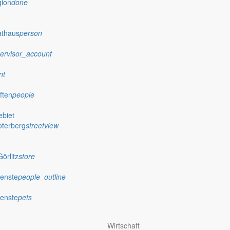
gion
done
athaus
person
ervisor_account
nt
ften
people
biet
oterberg
streetview
örlitz
store
ienste
people_outline
ienste
pets
Wirtschaft