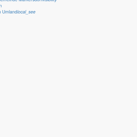
n
im Umland
local_see
Schuljahr und informiert über seine nächsten Termine.
deratssitzung zusammen, bittet bei Baumaßnahmen um Verständnis und 
e und Bürgerangebote der Gemeinde Markersdorf zusammen und kündigt 
uschwettbewerb, Beschlüsse des Gemeinderats zur Regionalplanung und