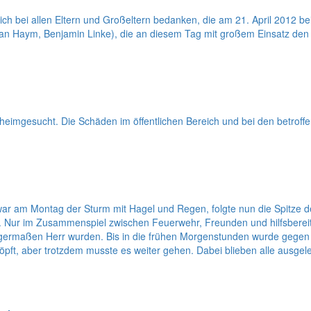
ich bei allen Eltern und Großeltern bedanken, die am 21. April 2012 be
efan Haym, Benjamin Linke), die an diesem Tag mit großem Einsatz de
eimgesucht. Die Schäden im öffentlichen Bereich und bei den betroff
r am Montag der Sturm mit Hagel und Regen, folgte nun die Spitze 
os. Nur im Zusammenspiel zwischen Feuerwehr, Freunden und hilfsber
igermaßen Herr wurden. Bis in die frühen Morgenstunden wurde geg
pft, aber trotzdem musste es weiter gehen. Dabei blieben alle ausgele