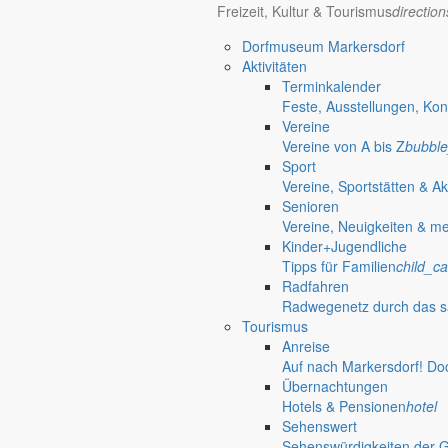
Freizeit, Kultur & Tourismus
directio
Bürgerinformationen, Dokumente & mehr
Dorfmuseum Markersdorf
Aktivitäten
Terminkalender
Öffnungszeiten Rathaus
Gemeinde
Feste, Ausstellungen, Kon
Vereine
Montag:
08:30 – 11:30 Uhr
Vereine von A bis Z
bubble
Dienstag:
08:30 – 11:30 Uhr und 14:00 – 18:00 Uhr
Sport
Mittwoch:
geschlossen
Vereine, Sportstätten & Ak
Donnerstag:
08:30 – 11:30 Uhr und 14:00 – 17:00 Uhr
Senioren
Freitag:
geschlossen
Vereine, Neuigkeiten & m
Außerhalb der Öffnungszeiten können Termine vereinbart werden.
Kinder+Jugendliche
Telefon: 035829 630-0
Tipps für Familien
child_ca
Anschrift: Gemeindeverwaltung Markersdorf,
Radfahren
Kirchstraße 3, 02829 Markersdorf
Radwegenetz durch das s
Homepage: www.markersdorf.de
Tourismus
E-Mail: sekretariat@gemeinde-markersdorf.de
Anreise
Auf nach Markersdorf! Do
Bürgermeister
Aktuelles aus dem
Übernachtungen
Hotels & Pensionen
hotel
Aus dem Rathaus
Sehenswert
Sehenswürdigkeiten der 