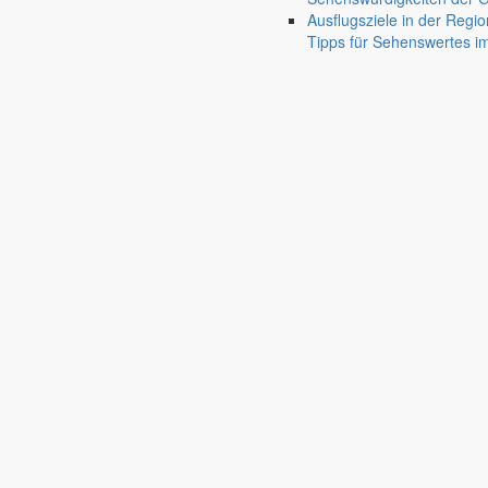
Bürgermeister August 2026
Ausflugsziele in der Regio
Tipps für Sehenswertes 
Bürgermeister Silvio Renger wünscht allen einen guten Start ins neue 
1. August 2026
Aus dem Rathaus
Bürgermeister Juli 2026
Bürgermeister Silvio Renger fasst die Ergebnisse der letzten Gemein
30. Juni 2026
Aus dem Rathaus
Bürgermeister Mai 2026
Bürgermeister Silvio Renger fasst die aktuellen Projekte, Beschlüss
1. Mai 2026
Aus dem Rathaus
Bürgermeister April 2026
Bürgermeister Silvio Renger informiert über den gelungenen Flegeldr