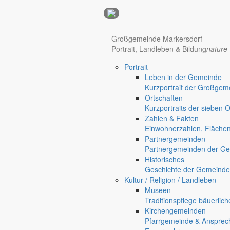
Anzeigen
Großgemeinde Markersdorf
Hotel Manhattan New York
Hotel Nürnberg
Portrait, Landleben & Bildung
nature
Portrait
Regional werben auf markersdorf.de!
anzeigen@gemeinde-markers
Leben in der Gemeinde
Kurzportrait der Großgem
Home
Ortschaften
chevron_right
Bürgerservice
Kurzportraits der sieben 
chevron_right
Rathaus
Zahlen & Fakten
Markersdorf
Einwohnerzahlen, Fläche
Deutsch-Paulsdorf
Partnergemeinden
Holtendorf
Partnergemeinden der Ge
Gersdorf
Historisches
Geschichte der Gemeinde
Friedersdorf
Kultur / Religion / Landleben
Pfaffendorf
Museen
Jauernick-Buschbach
Traditionspflege bäuerlic
Kirchengemeinden
Rathaus
Pfarrgemeinde & Ansprec