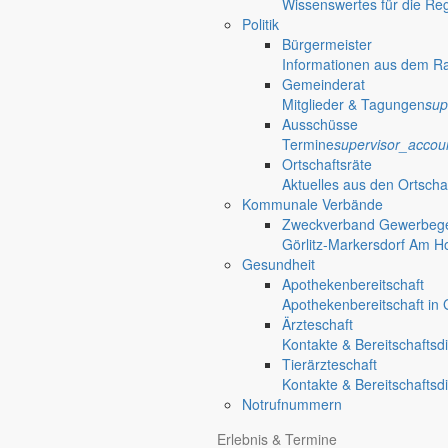
Wissenswertes für die Re
Politik
Bürgermeister
Informationen aus dem R
Gemeinderat
Mitglieder & Tagungen
sup
Ausschüsse
Termine
supervisor_accou
Ortschaftsräte
Aktuelles aus den Ortscha
Kommunale Verbände
Zweckverband Gewerbege
Görlitz-Markersdorf Am H
Gesundheit
Apothekenbereitschaft
Apothekenbereitschaft in G
Ärzteschaft
Kontakte & Bereitschaftsd
Tierärzteschaft
Kontakte & Bereitschaftsd
Notrufnummern
Anliegen A bis Z
Erlebnis & Termine