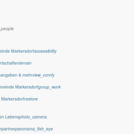
_people
dorf.de
einde Markersdorf
accessibility
Ortschaften
terrain
nangaben & mehr
view_comfy
meinde Markersdorf
group_work
 Markersdorf
restore
hen Lebens
photo_camera
hpartner
panorama_fish_eye