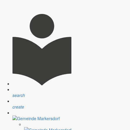
wünscht allen Familien eine schöne Urlaubszeit.
Termine zur Beteiligung an.
search
create
 lädt zu verschiedenen Bürgerterminen im April ein.