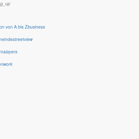
ng_up
n von A bis Z
business
meinde
streetview
ima
layers
on
work