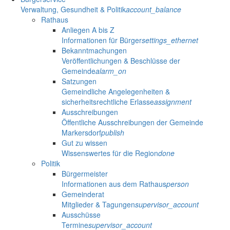
Verwaltung, Gesundheit & Politik
account_balance
Rathaus
Anliegen A bis Z
Informationen für Bürger
settings_ethernet
Bekanntmachungen
Veröffentlichungen & Beschlüsse der
Gemeinde
alarm_on
Satzungen
Gemeindliche Angelegenheiten &
sicherheitsrechtliche Erlasse
assignment
Ausschreibungen
Öffentliche Ausschreibungen der Gemeinde
Markersdorf
publish
Gut zu wissen
Wissenswertes für die Region
done
Politik
Bürgermeister
Informationen aus dem Rathaus
person
Gemeinderat
Mitglieder & Tagungen
supervisor_account
Ausschüsse
Termine
supervisor_account