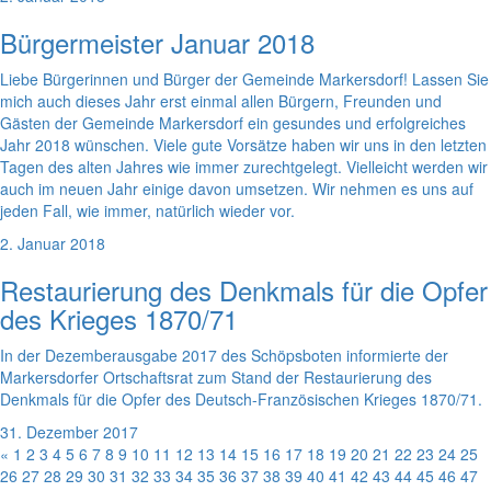
Bürgermeister Januar 2018
Liebe Bürgerinnen und Bürger der Gemeinde Markersdorf! Lassen Sie
mich auch dieses Jahr erst einmal allen Bürgern, Freunden und
Gästen der Gemeinde Markersdorf ein gesundes und erfolgreiches
Jahr 2018 wünschen. Viele gute Vorsätze haben wir uns in den letzten
Tagen des alten Jahres wie immer zurechtgelegt. Vielleicht werden wir
auch im neuen Jahr einige davon umsetzen. Wir nehmen es uns auf
jeden Fall, wie immer, natürlich wieder vor.
2. Januar 2018
Restaurierung des Denkmals für die Opfer
des Krieges 1870/71
In der Dezemberausgabe 2017 des Schöpsboten informierte der
Markersdorfer Ortschaftsrat zum Stand der Restaurierung des
Denkmals für die Opfer des Deutsch-Französischen Krieges 1870/71.
31. Dezember 2017
«
1
2
3
4
5
6
7
8
9
10
11
12
13
14
15
16
17
18
19
20
21
22
23
24
25
26
27
28
29
30
31
32
33
34
35
36
37
38
39
40
41
42
43
44
45
46
47