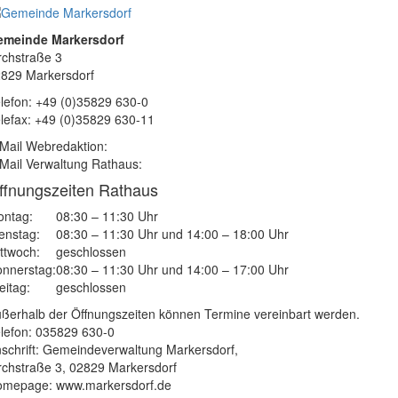
emeinde Markersdorf
rchstraße 3
829 Markersdorf
lefon: +49 (0)35829 630-0
lefax: +49 (0)35829 630-11
Mail Webredaktion:
Mail Verwaltung Rathaus:
ffnungszeiten Rathaus
ntag:
08:30 – 11:30 Uhr
enstag:
08:30 – 11:30 Uhr und 14:00 – 18:00 Uhr
ttwoch:
geschlossen
nnerstag:
08:30 – 11:30 Uhr und 14:00 – 17:00 Uhr
eitag:
geschlossen
ßerhalb der Öffnungszeiten können Termine vereinbart werden.
lefon: 035829 630-0
schrift: Gemeindeverwaltung Markersdorf,
rchstraße 3, 02829 Markersdorf
mepage: www.markersdorf.de