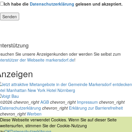
Ich habe die
Datenschutzerklärung
gelesen und akzeptiert.
nterstützung
suchen Sie unsere Anzeigenkunden oder werden Sie selbst zum
terstützer der Webseite markersdorf.de
!
Anzeigen
tel Manhattan New York
Hotel Nürnberg
©2026
chevron_right
AGB
chevron_right
Impressum
chevron_right
Datenschutzerklärung
chevron_right
Erklärung zur Barrierefreiheit
chevron_right
Werben
Diese Webseite verwendet Cookies. Wenn Sie auf dieser Seite
weitersurfen, stimmen Sie der Cookie-Nutzung
zu
OK
Datenschutzerklärung