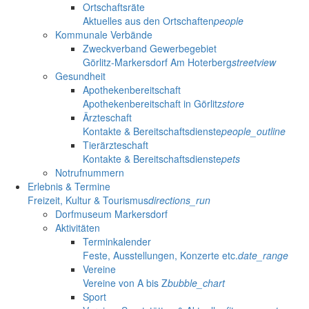
Ortschaftsräte
Aktuelles aus den Ortschaften
people
Kommunale Verbände
Zweckverband Gewerbegebiet
Görlitz-Markersdorf Am Hoterberg
streetview
Gesundheit
Apothekenbereitschaft
Apothekenbereitschaft in Görlitz
store
Ärzteschaft
Kontakte & Bereitschaftsdienste
people_outline
Tierärzteschaft
Kontakte & Bereitschaftsdienste
pets
Notrufnummern
Erlebnis & Termine
Freizeit, Kultur & Tourismus
directions_run
Dorfmuseum Markersdorf
Aktivitäten
Terminkalender
Feste, Ausstellungen, Konzerte etc.
date_range
Vereine
Vereine von A bis Z
bubble_chart
Sport