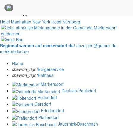
Anzeigen
Hotel Manhattan New York
Hotel Nürnberg
Regional werben auf markersdorf.de!
anzeigen@gemeinde-
markersdorf.de
Home
chevron_right
Bürgerservice
chevron_right
Rathaus
Markersdorf
Deutsch-Paulsdorf
Holtendorf
Gersdorf
Friedersdorf
Pfaffendorf
Jauernick-Buschbach