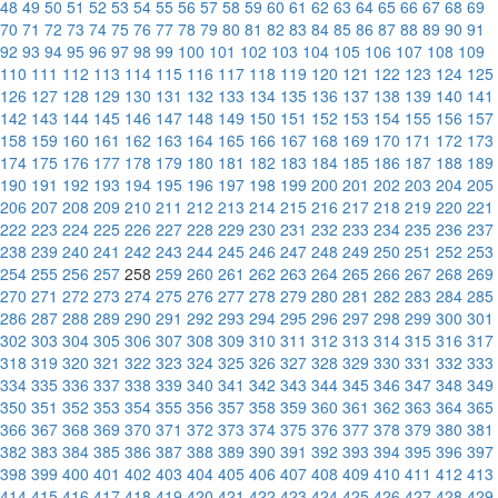
48
49
50
51
52
53
54
55
56
57
58
59
60
61
62
63
64
65
66
67
68
69
70
71
72
73
74
75
76
77
78
79
80
81
82
83
84
85
86
87
88
89
90
91
92
93
94
95
96
97
98
99
100
101
102
103
104
105
106
107
108
109
110
111
112
113
114
115
116
117
118
119
120
121
122
123
124
125
126
127
128
129
130
131
132
133
134
135
136
137
138
139
140
141
142
143
144
145
146
147
148
149
150
151
152
153
154
155
156
157
158
159
160
161
162
163
164
165
166
167
168
169
170
171
172
173
174
175
176
177
178
179
180
181
182
183
184
185
186
187
188
189
190
191
192
193
194
195
196
197
198
199
200
201
202
203
204
205
206
207
208
209
210
211
212
213
214
215
216
217
218
219
220
221
222
223
224
225
226
227
228
229
230
231
232
233
234
235
236
237
238
239
240
241
242
243
244
245
246
247
248
249
250
251
252
253
254
255
256
257
258
259
260
261
262
263
264
265
266
267
268
269
270
271
272
273
274
275
276
277
278
279
280
281
282
283
284
285
286
287
288
289
290
291
292
293
294
295
296
297
298
299
300
301
302
303
304
305
306
307
308
309
310
311
312
313
314
315
316
317
318
319
320
321
322
323
324
325
326
327
328
329
330
331
332
333
334
335
336
337
338
339
340
341
342
343
344
345
346
347
348
349
350
351
352
353
354
355
356
357
358
359
360
361
362
363
364
365
366
367
368
369
370
371
372
373
374
375
376
377
378
379
380
381
382
383
384
385
386
387
388
389
390
391
392
393
394
395
396
397
398
399
400
401
402
403
404
405
406
407
408
409
410
411
412
413
414
415
416
417
418
419
420
421
422
423
424
425
426
427
428
429