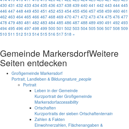
430
431
432
433
434
435
436
437
438
439
440
441
442
443
444
445
446
447
448
449
450
451
452
453
454
455
456
457
458
459
460
461
462
463
464
465
466
467
468
469
470
471
472
473
474
475
476
477
478
479
480
481
482
483
484
485
486
487
488
489
490
491
492
493
494
495
496
497
498
499
500
501
502
503
504
505
506
507
508
509
510
511
512
513
514
515
516
517
518
»
Gemeinde Markersdorf
Weitere
Seiten entdecken
Großgemeinde Markersdorf
Portrait, Landleben & Bildung
nature_people
Portrait
Leben in der Gemeinde
Kurzportrait der Großgemeinde
Markersdorf
accessibility
Ortschaften
Kurzportraits der sieben Ortschaften
terrain
Zahlen & Fakten
Einwohnerzahlen, Flächenangaben &