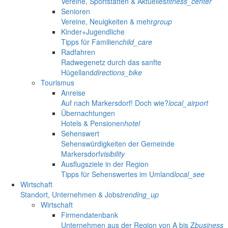
Vereine, Sportstätten & Aktuelles
fitness_center
Senioren
Vereine, Neuigkeiten & mehr
group
Kinder+Jugendliche
Tipps für Familien
child_care
Radfahren
Radwegenetz durch das sanfte
Hügelland
directions_bike
Tourismus
Anreise
Auf nach Markersdorf! Doch wie?
local_airport
Übernachtungen
Hotels & Pensionen
hotel
Sehenswert
Sehenswürdigkeiten der Gemeinde
Markersdorf
visibility
Ausflugsziele in der Region
Tipps für Sehenswertes im Umland
local_see
Wirtschaft
Standort, Unternehmen & Jobs
trending_up
Wirtschaft
Firmendatenbank
Unternehmen aus der Region von A bis Z
business