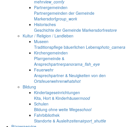
mehr
view_comfy
Partnergemeinden
Partnergemeinden der Gemeinde
Markersdorf
group_work
Historisches
Geschichte der Gemeinde Markersdorf
restore
Kultur / Religion / Landleben
Museen
Traditionspflege bäuerlichen Lebens
photo_camera
Kirchengemeinden
Pfarrgemeinde &
Ansprechpartner
panorama_fish_eye
Feuerwehr
Ansprechpartner & Neuigkeiten von den
Ortsfeuerwehren
whatshot
Bildung
Kindertageseinrichtungen
Kita, Hort & Kinderhäuser
mood
Schulen
Bildung ohne weite Wege
school
Fahrbibliothek
Standorte & Ausleihzeiten
airport_shuttle
Bürgerservice