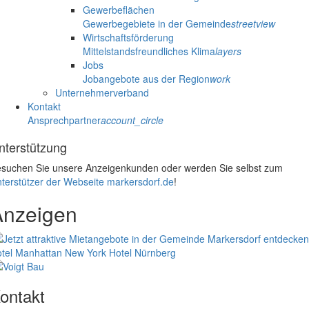
Gewerbeflächen
Gewerbegebiete in der Gemeinde
streetview
Wirtschaftsförderung
Mittelstandsfreundliches Klima
layers
Jobs
Jobangebote aus der Region
work
Unternehmerverband
Kontakt
Ansprechpartner
account_circle
nterstützung
suchen Sie unsere Anzeigenkunden oder werden Sie selbst zum
terstützer der Webseite markersdorf.de
!
Anzeigen
tel Manhattan New York
Hotel Nürnberg
ontakt