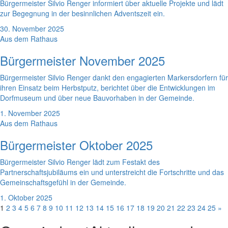
Bürgermeister Silvio Renger informiert über aktuelle Projekte und lädt
zur Begegnung in der besinnlichen Adventszeit ein.
30. November 2025
Aus dem Rathaus
Bürgermeister November 2025
Bürgermeister Silvio Renger dankt den engagierten Markersdorfern für
ihren Einsatz beim Herbstputz, berichtet über die Entwicklungen im
Dorfmuseum und über neue Bauvorhaben in der Gemeinde.
1. November 2025
Aus dem Rathaus
Bürgermeister Oktober 2025
Bürgermeister Silvio Renger lädt zum Festakt des
Partnerschaftsjubiläums ein und unterstreicht die Fortschritte und das
Gemeinschaftsgefühl in der Gemeinde.
1. Oktober 2025
1
2
3
4
5
6
7
8
9
10
11
12
13
14
15
16
17
18
19
20
21
22
23
24
25
»