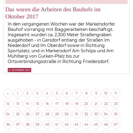
Das waren die Arbeiten des Bauhofs im
Oktober 2017
In den vergangenen Wochen war der Markersdorfer
Bauhof vorrangig mit Baggerarbeiten beschäftigt.
Insgesamt wurden ca. 2.300 Meter Straßengräben
ausgehoben - in Gersdorf entlang der Straßen Im
Niederdorf und Im Oberdorf sowie in Richtung
Sportplatz, und in Markersdorf Am Schöps und Am
Mühlberg von Gurken-Pfalz bis zur
Ortsverbindungsstraße in Richtung Friedersdorf.
4. NOVEMBER 2017
«
1
2
3
4
5
6
7
8
9
10
11
12
13
14
15
16
17
18
19
20
21
22
23
24
25
26
27
28
29
30
31
32
33
34
35
36
37
38
39
40
41
42
43
44
45
46
47