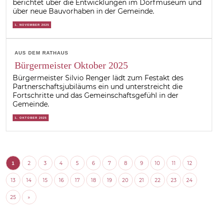
berichtet über die Entwicklungen im Dorfmuseum und
über neue Bauvorhaben in der Gemeinde.
1. NOVEMBER 2025
AUS DEM RATHAUS
Bürgermeister Oktober 2025
Bürgermeister Silvio Renger lädt zum Festakt des
Partnerschaftsjubiläums ein und unterstreicht die
Fortschritte und das Gemeinschaftsgefühl in der
Gemeinde.
1. OKTOBER 2025
2
3
4
5
6
7
8
9
10
11
12
1
13
14
15
16
17
18
19
20
21
22
23
24
25
»