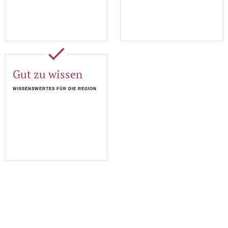
done
Gut zu wissen
WISSENSWERTES FÜR DIE REGION