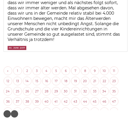
dass wir immer weniger und als nächstes folgt sofort,
dass wir immer älter werden. Mal abgesehen davon,
dass wir uns in der Gemeinde relativ stabil bei 4.000
Einwohnern bewegen, macht mir das Älterwerden
unserer Menschen nicht unbedingt Angst. Solange die
Grundschule und die vier Kindereinrichtungen in
unserer Gemeinde so gut ausgelastet sind, stimmt das
Verhältnis ja trotzdem!
30. JUNI 2017
«
1
2
3
4
5
6
7
8
9
10
11
12
13
14
15
16
17
18
19
20
21
22
23
24
25
26
27
28
29
30
31
32
33
34
35
36
37
38
39
40
41
42
43
44
45
46
47
48
49
50
51
52
53
54
55
56
57
58
59
60
61
62
63
64
65
66
67
68
69
70
71