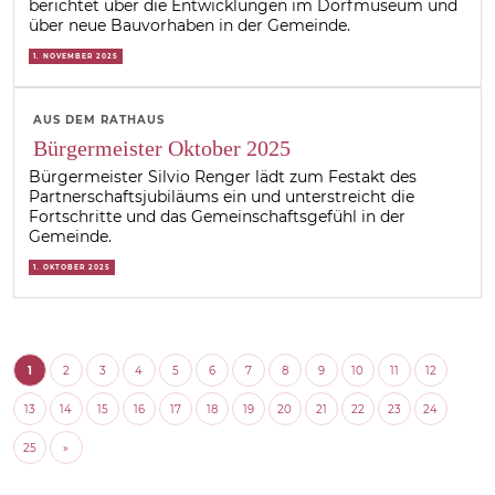
berichtet über die Entwicklungen im Dorfmuseum und
über neue Bauvorhaben in der Gemeinde.
1. NOVEMBER 2025
AUS DEM RATHAUS
Bürgermeister Oktober 2025
Bürgermeister Silvio Renger lädt zum Festakt des
Partnerschaftsjubiläums ein und unterstreicht die
Fortschritte und das Gemeinschaftsgefühl in der
Gemeinde.
1. OKTOBER 2025
1
2
3
4
5
6
7
8
9
10
11
12
13
14
15
16
17
18
19
20
21
22
23
24
25
»