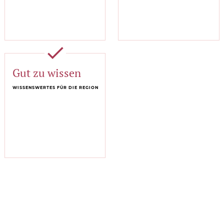
done
Gut zu wissen
WISSENSWERTES FÜR DIE REGION