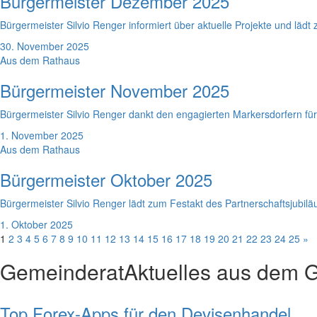
Bürgermeister Dezember 2025
Bürgermeister Silvio Renger informiert über aktuelle Projekte und lädt
30. November 2025
Aus dem Rathaus
Bürgermeister November 2025
Bürgermeister Silvio Renger dankt den engagierten Markersdorfern fü
1. November 2025
Aus dem Rathaus
Bürgermeister Oktober 2025
Bürgermeister Silvio Renger lädt zum Festakt des Partnerschaftsjubilä
1. Oktober 2025
1
2
3
4
5
6
7
8
9
10
11
12
13
14
15
16
17
18
19
20
21
22
23
24
25
»
Gemeinderat
Aktuelles aus dem 
Top Forex-Apps für den Devisenhandel