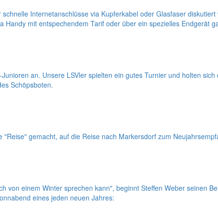
nelle Internetanschlüsse via Kupferkabel oder Glasfaser diskutiert wir
ia Handy mit entspechendem Tarif oder über ein spezielles Endgerät 
-Junioren an. Unsere LSVler spielten ein gutes Turnier und holten sic
 des Schöpsboten.
auf die "Reise" gemacht, auf die Reise nach Markersdorf zum Neujahr
ch von einem Winter sprechen kann", beginnt Steffen Weber seinen B
Sonnabend eines jeden neuen Jahres: