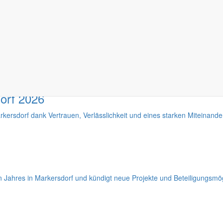
aktuelle Beschlüsse des Gemeinderates – darunter Bauprojekte und Wä
orf 2026
kersdorf dank Vertrauen, Verlässlichkeit und eines starken Miteinander
n Jahres in Markersdorf und kündigt neue Projekte und Beteiligungsmög