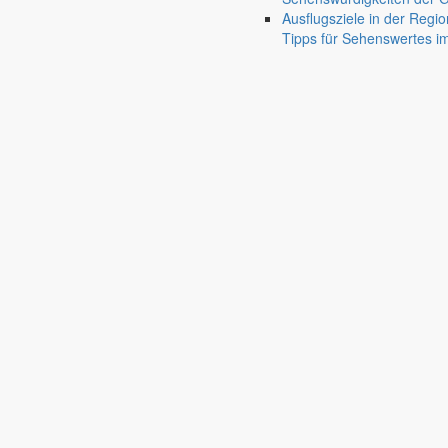
Bürgermeister August 2026
Ausflugsziele in der Regio
Tipps für Sehenswertes 
Bürgermeister Silvio Renger wünscht allen einen guten Start ins neue 
1. August 2026
Aus dem Rathaus
Bürgermeister Juli 2026
Bürgermeister Silvio Renger fasst die Ergebnisse der letzten Gemein
30. Juni 2026
Aus dem Rathaus
Bürgermeister Mai 2026
Bürgermeister Silvio Renger fasst die aktuellen Projekte, Beschlüss
1. Mai 2026
Aus dem Rathaus
Bürgermeister April 2026
Bürgermeister Silvio Renger informiert über den gelungenen Flegeldr