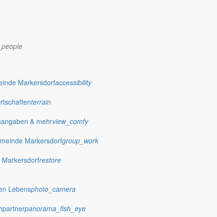
_people
dorf.de
einde Markersdorf
accessibility
Ortschaften
terrain
nangaben & mehr
view_comfy
meinde Markersdorf
group_work
 Markersdorf
restore
hen Lebens
photo_camera
hpartner
panorama_fish_eye