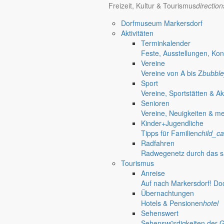
Freizeit, Kultur & Tourismus
directio
Bürgerinformationen, Dokumente & mehr
Dorfmuseum Markersdorf
Aktivitäten
Terminkalender
Öffnungszeiten Rathaus
Gemeinde
Feste, Ausstellungen, Kon
Vereine
Montag:
08:30 – 11:30 Uhr
Vereine von A bis Z
bubble
Dienstag:
08:30 – 11:30 Uhr und 14:00 – 18:00 Uhr
Sport
Mittwoch:
geschlossen
Vereine, Sportstätten & Ak
Donnerstag:
08:30 – 11:30 Uhr und 14:00 – 17:00 Uhr
Senioren
Freitag:
geschlossen
Vereine, Neuigkeiten & m
Außerhalb der Öffnungszeiten können Termine vereinbart werden.
Kinder+Jugendliche
Telefon: 035829 630-0
Tipps für Familien
child_ca
Anschrift: Gemeindeverwaltung Markersdorf,
Radfahren
Kirchstraße 3, 02829 Markersdorf
Radwegenetz durch das s
Homepage: www.markersdorf.de
Tourismus
E-Mail: sekretariat@gemeinde-markersdorf.de
Anreise
Auf nach Markersdorf! Do
Bürgermeister
Aktuelles aus dem
Übernachtungen
Hotels & Pensionen
hotel
Aus dem Rathaus
Sehenswert
Sehenswürdigkeiten der 