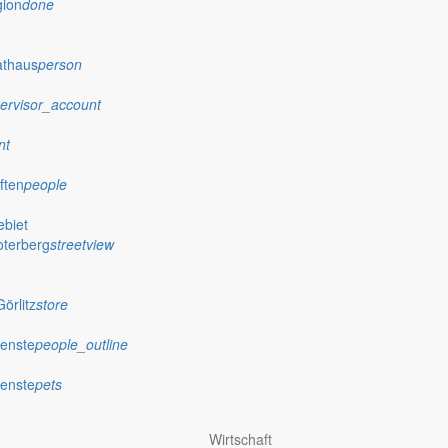
gion
done
athaus
person
ervisor_account
nt
ften
people
biet
oterberg
streetview
örlitz
store
ienste
people_outline
ienste
pets
Wirtschaft