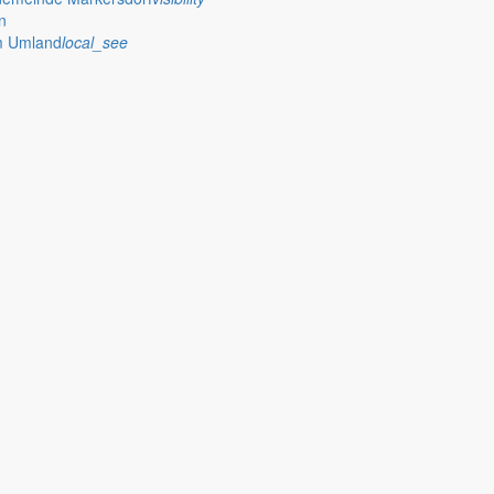
n
im Umland
local_see
Schuljahr und informiert über seine nächsten Termine.
deratssitzung zusammen, bittet bei Baumaßnahmen um Verständnis und 
e und Bürgerangebote der Gemeinde Markersdorf zusammen und kündigt 
uschwettbewerb, Beschlüsse des Gemeinderats zur Regionalplanung und