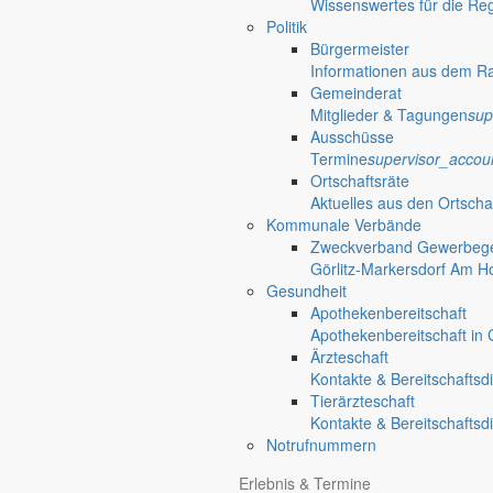
Wissenswertes für die Re
Politik
Bürgermeister
Informationen aus dem R
Gemeinderat
Mitglieder & Tagungen
sup
Ausschüsse
Termine
supervisor_accou
Ortschaftsräte
Aktuelles aus den Ortscha
Kommunale Verbände
Zweckverband Gewerbege
Görlitz-Markersdorf Am H
Gesundheit
Apothekenbereitschaft
Apothekenbereitschaft in G
Ärzteschaft
Kontakte & Bereitschaftsd
Tierärzteschaft
Kontakte & Bereitschaftsd
Notrufnummern
Anliegen A bis Z
Erlebnis & Termine