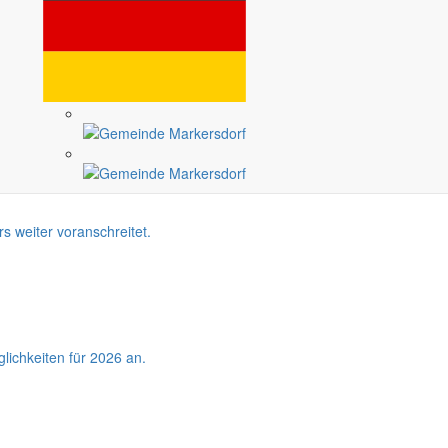
rmeplanung – und lädt zu Begegnungen und Beteiligung ein.
s weiter voranschreitet.
lichkeiten für 2026 an.