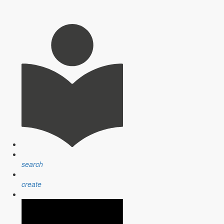
wünscht allen Familien eine schöne Urlaubszeit.
Termine zur Beteiligung an.
search
create
 lädt zu verschiedenen Bürgerterminen im April ein.