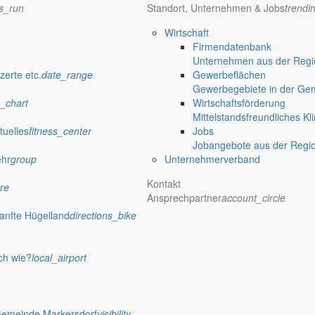
ns_run
Standort, Unternehmen & Jobs
trendi
Wirtschaft
Firmendatenbank
Unternehmen aus der Regio
verwaltung Markersdorf
zerte etc.
date_range
Gewerbeflächen
Gewerbegebiete in der Ge
_chart
Wirtschaftsförderung
Mittelstandsfreundliches Kl
tuelles
fitness_center
Jobs
Jobangebote aus der Regi
ehr
group
Unternehmerverband
Kontakt
re
Ansprechpartner
account_circle
anfte Hügelland
directions_bike
ch wie?
local_airport
 Rathaus
Gemeinde Markersdorf
visibility