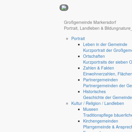
Anzeigen
Großgemeinde Markersdorf
Hotel Manhattan New York
Hotel Nürnberg
Portrait, Landleben & Bildung
nature
Portrait
Regional werben auf markersdorf.de!
anzeigen@gemeinde-markers
Leben in der Gemeinde
Kurzportrait der Großgem
Home
Ortschaften
chevron_right
Bürgerservice
Kurzportraits der sieben 
chevron_right
Rathaus
Zahlen & Fakten
Markersdorf
Einwohnerzahlen, Fläche
Deutsch-Paulsdorf
Partnergemeinden
Holtendorf
Partnergemeinden der Ge
Gersdorf
Historisches
Geschichte der Gemeinde
Friedersdorf
Kultur / Religion / Landleben
Pfaffendorf
Museen
Jauernick-Buschbach
Traditionspflege bäuerlic
Kirchengemeinden
Rathaus
Pfarrgemeinde & Ansprec