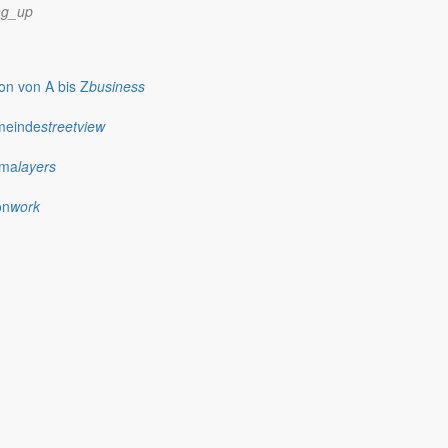
ng_up
n von A bis Z
business
meinde
streetview
ima
layers
on
work