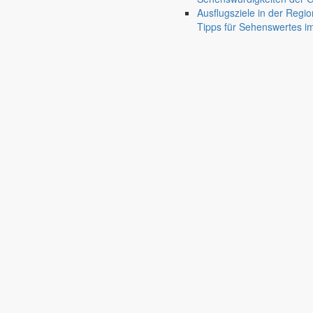
Bürgermeister August 2026
Ausflugsziele in der Regio
Tipps für Sehenswertes 
Bürgermeister Silvio Renger wünscht allen einen guten Start ins neue 
1. August 2026
Aus dem Rathaus
Bürgermeister Juli 2026
Bürgermeister Silvio Renger fasst die Ergebnisse der letzten Gemein
30. Juni 2026
Aus dem Rathaus
Bürgermeister Mai 2026
Bürgermeister Silvio Renger fasst die aktuellen Projekte, Beschlüss
1. Mai 2026
Aus dem Rathaus
Bürgermeister April 2026
Bürgermeister Silvio Renger informiert über den gelungenen Flegeldr