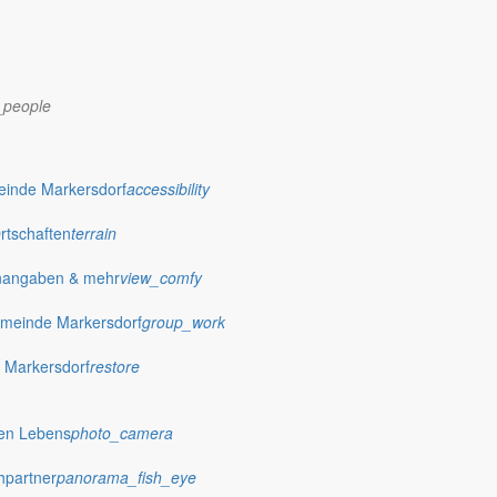
_people
dorf.de
einde Markersdorf
accessibility
Ortschaften
terrain
nangaben & mehr
view_comfy
meinde Markersdorf
group_work
 Markersdorf
restore
hen Lebens
photo_camera
hpartner
panorama_fish_eye