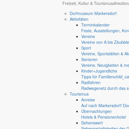
Freizeit, Kultur & Tourismus
directio
Bürgerinformationen, Dokumente & mehr
Dorfmuseum Markersdorf
Aktivitäten
Terminkalender
Öffnungszeiten Rathaus
Gemeinde
Feste, Ausstellungen, Kon
Vereine
Montag:
08:30 – 11:30 Uhr
Vereine von A bis Z
bubble
Dienstag:
08:30 – 11:30 Uhr und 14:00 – 18:00 Uhr
Sport
Mittwoch:
geschlossen
Vereine, Sportstätten & Ak
Donnerstag:
08:30 – 11:30 Uhr und 14:00 – 17:00 Uhr
Senioren
Freitag:
geschlossen
Vereine, Neuigkeiten & m
Außerhalb der Öffnungszeiten können Termine vereinbart werden.
Kinder+Jugendliche
Telefon: 035829 630-0
Tipps für Familien
child_ca
Anschrift: Gemeindeverwaltung Markersdorf,
Radfahren
Kirchstraße 3, 02829 Markersdorf
Radwegenetz durch das s
Homepage: www.markersdorf.de
Tourismus
E-Mail: sekretariat@gemeinde-markersdorf.de
Anreise
Auf nach Markersdorf! Do
Bürgermeister
Aktuelles aus dem
Übernachtungen
Hotels & Pensionen
hotel
Aus dem Rathaus
Sehenswert
Sehenswürdigkeiten der 