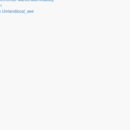
n
im Umland
local_see
Schuljahr und informiert über seine nächsten Termine.
deratssitzung zusammen, bittet bei Baumaßnahmen um Verständnis und 
e und Bürgerangebote der Gemeinde Markersdorf zusammen und kündigt 
uschwettbewerb, Beschlüsse des Gemeinderats zur Regionalplanung und