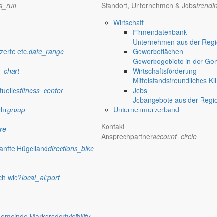
ns_run
Standort, Unternehmen & Jobs
trendi
Wirtschaft
Firmendatenbank
Unternehmen aus der Regio
verwaltung Markersdorf
zerte etc.
date_range
Gewerbeflächen
Gewerbegebiete in der Ge
_chart
Wirtschaftsförderung
Mittelstandsfreundliches Kl
tuelles
fitness_center
Jobs
Jobangebote aus der Regi
ehr
group
Unternehmerverband
Kontakt
re
Ansprechpartner
account_circle
anfte Hügelland
directions_bike
ch wie?
local_airport
 Rathaus
Gemeinde Markersdorf
visibility