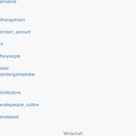
gion
done
athaus
person
ervisor_account
nt
ften
people
biet
oterberg
streetview
örlitz
store
ienste
people_outline
ienste
pets
Wirtschaft