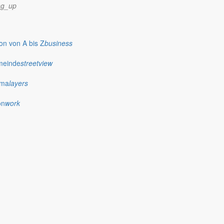
ng_up
n von A bis Z
business
meinde
streetview
ima
layers
on
work