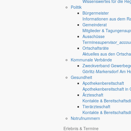
Wissenswertes für die Re
Politik
Bürgermeister
Informationen aus dem R
Gemeinderat
Mitglieder & Tagungen
sup
Ausschüsse
Termine
supervisor_accou
Ortschaftsräte
Aktuelles aus den Ortscha
Kommunale Verbände
Zweckverband Gewerbege
Görlitz-Markersdorf Am H
Gesundheit
Apothekenbereitschaft
Apothekenbereitschaft in G
Ärzteschaft
Kontakte & Bereitschaftsd
Tierärzteschaft
Kontakte & Bereitschaftsd
Notrufnummern
Anliegen A bis Z
Erlebnis & Termine