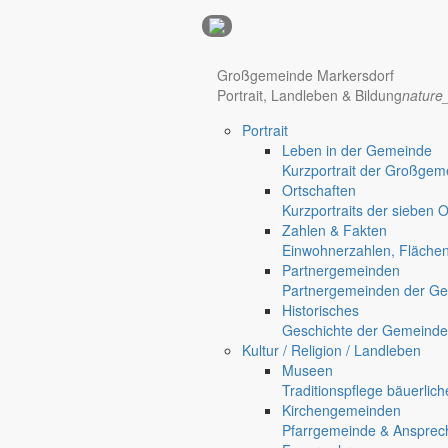
Anzeigen
Hotel Manhattan New York
Hotel Nürnberg
Großgemeinde Markersdorf
Portrait, Landleben & Bildung
nature
Portrait
Regional werben auf markersdorf.de!
anzeigen@gemeinde-markers
Leben in der Gemeinde
Kurzportrait der Großgem
Home
Ortschaften
chevron_right
Bürgerservice
Kurzportraits der sieben 
chevron_right
Rathaus
Zahlen & Fakten
Markersdorf
Einwohnerzahlen, Fläche
Deutsch-Paulsdorf
Partnergemeinden
Holtendorf
Partnergemeinden der Ge
Gersdorf
Historisches
Geschichte der Gemeinde
Friedersdorf
Kultur / Religion / Landleben
Pfaffendorf
Museen
Jauernick-Buschbach
Traditionspflege bäuerlic
Kirchengemeinden
Rathaus
Pfarrgemeinde & Ansprec