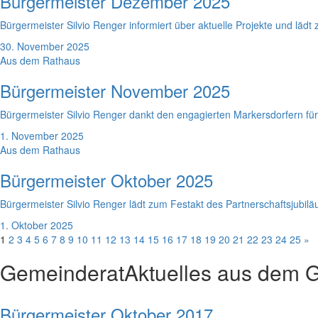
Bürgermeister Dezember 2025
Bürgermeister Silvio Renger informiert über aktuelle Projekte und lädt
30. November 2025
Aus dem Rathaus
Bürgermeister November 2025
Bürgermeister Silvio Renger dankt den engagierten Markersdorfern fü
1. November 2025
Aus dem Rathaus
Bürgermeister Oktober 2025
Bürgermeister Silvio Renger lädt zum Festakt des Partnerschaftsjubilä
1. Oktober 2025
1
2
3
4
5
6
7
8
9
10
11
12
13
14
15
16
17
18
19
20
21
22
23
24
25
»
Gemeinderat
Aktuelles aus dem 
Bürgermeister Oktober 2017