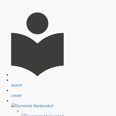
wünscht allen Familien eine schöne Urlaubszeit.
Termine zur Beteiligung an.
search
create
 lädt zu verschiedenen Bürgerterminen im April ein.