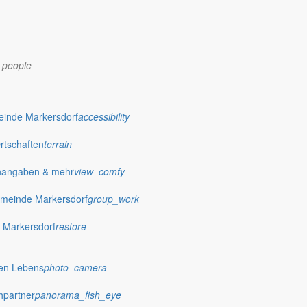
_people
einde Markersdorf
accessibility
Ortschaften
terrain
nangaben & mehr
view_comfy
dorf.de
meinde Markersdorf
group_work
 Markersdorf
restore
hen Lebens
photo_camera
hpartner
panorama_fish_eye