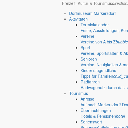
Freizeit, Kultur & Tourismus
directio
Bürgermeister
Aktuelles aus dem
Dorfmuseum Markersdorf
Aktivitäten
Aus dem Rathaus
Terminkalender
Feste, Ausstellungen, Kon
Bürgermeister August 2026
Vereine
Vereine von A bis Z
bubble
Bürgermeister Silvio Renger wünscht allen einen guten Start ins neue 
Sport
Vereine, Sportstätten & Ak
1. August 2026
Senioren
Aus dem Rathaus
Vereine, Neuigkeiten & m
Bürgermeister Juli 2026
Kinder+Jugendliche
Tipps für Familien
child_ca
Bürgermeister Silvio Renger fasst die Ergebnisse der letzten Gemein
Radfahren
Radwegenetz durch das s
30. Juni 2026
Tourismus
Aus dem Rathaus
Anreise
Auf nach Markersdorf! Do
Bürgermeister Mai 2026
Übernachtungen
Hotels & Pensionen
hotel
Bürgermeister Silvio Renger fasst die aktuellen Projekte, Beschlüss
Sehenswert
1. Mai 2026
Sehenswürdigkeiten der 