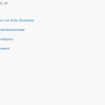
ng_up
n von A bis Z
business
meinde
streetview
ima
layers
on
work
wünscht allen Familien eine schöne Urlaubszeit.
Termine zur Beteiligung an.