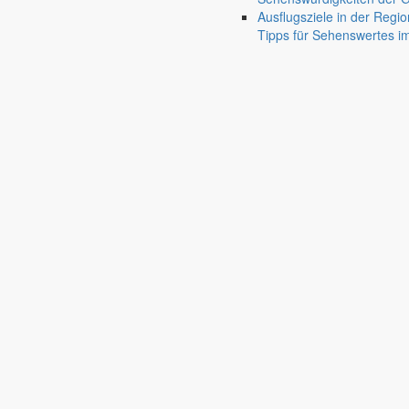
Aus dem Rathaus
Ausflugsziele in der Regio
Tipps für Sehenswertes 
Bürgermeister April 2026
Bürgermeister Silvio Renger informiert über den gelungenen Flegeldr
1. April 2026
Aus dem Rathaus
Bürgermeister März 2026
Bürgermeister Silvio Renger dankt dem Winterdienst, berichtet über 
1. März 2026
Rede des Bürgermeisters
Neujahrsempfang der Gemeinde Markersd
In seiner Neujahrsrede beschreibt Bürgermeister Silvio Renger, wie Mar
18. Januar 2026
Aus dem Rathaus
Bürgermeister Januar 2026