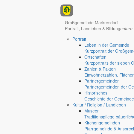
Anzeigen
Hotel Manhattan New York
Hotel Nürnberg
Großgemeinde Markersdorf
Portrait, Landleben & Bildung
nature
Portrait
Leben in der Gemeinde
Kurzportrait der Großgem
Ortschaften
Kurzportraits der sieben 
Zahlen & Fakten
Einwohnerzahlen, Fläche
Partnergemeinden
Regional werben auf markersdorf.de!
anzeigen@gemeinde-markers
Partnergemeinden der Ge
Historisches
Home
Geschichte der Gemeinde
chevron_right
Bürgerservice
Kultur / Religion / Landleben
chevron_right
Rathaus
Museen
Markersdorf
Traditionspflege bäuerlic
Deutsch-Paulsdorf
Kirchengemeinden
Holtendorf
Pfarrgemeinde & Ansprec