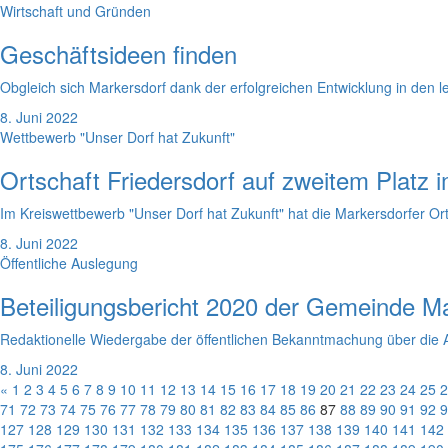
Wirtschaft und Gründen
Geschäftsideen finden
Obgleich sich Markersdorf dank der erfolgreichen Entwicklung in den 
8. Juni 2022
Wettbewerb "Unser Dorf hat Zukunft"
Ortschaft Friedersdorf auf zweitem Platz i
Im Kreiswettbewerb "Unser Dorf hat Zukunft" hat die Markersdorfer Or
8. Juni 2022
Öffentliche Auslegung
Beteiligungsbericht 2020 der Gemeinde M
Redaktionelle Wiedergabe der öffentlichen Bekanntmachung über die 
8. Juni 2022
«
1
2
3
4
5
6
7
8
9
10
11
12
13
14
15
16
17
18
19
20
21
22
23
24
25
2
71
72
73
74
75
76
77
78
79
80
81
82
83
84
85
86
87
88
89
90
91
92
9
127
128
129
130
131
132
133
134
135
136
137
138
139
140
141
142