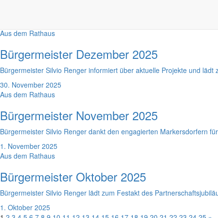
Bürgermeister Silvio Renger zieht eine positive Bilanz des vergangene
5. Januar 2026
Aus dem Rathaus
Bürgermeister Dezember 2025
Bürgermeister Silvio Renger informiert über aktuelle Projekte und lädt
30. November 2025
Aus dem Rathaus
Bürgermeister November 2025
Bürgermeister Silvio Renger dankt den engagierten Markersdorfern fü
1. November 2025
Aus dem Rathaus
Bürgermeister Oktober 2025
Bürgermeister Silvio Renger lädt zum Festakt des Partnerschaftsjubilä
1. Oktober 2025
1
2
3
4
5
6
7
8
9
10
11
12
13
14
15
16
17
18
19
20
21
22
23
24
25
»