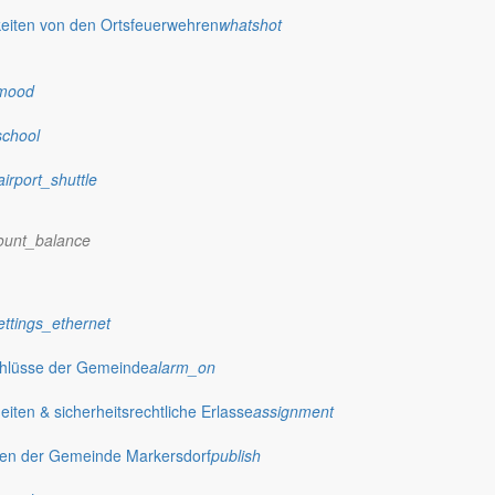
eiten von den Ortsfeuerwehren
whatshot
mood
school
airport_shuttle
 stellt das Rathaus Markersdorf viele Informationen online bereit. A
on Veröffentlichungen, die amtlich im “Schöpsboten – Dorfzeitung & Amt
ount_balance
dorfer Kirchtürme hinaus und Belange der Region und des Lebens im lä
och aufgenommen werden sollte!
ettings_ethernet
chlüsse der Gemeinde
alarm_on
ten & sicherheitsrechtliche Erlasse
assignment
publish
gen der Gemeinde Markersdorf
publish
achungen
Ausschreibungen