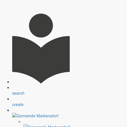
 lädt zu verschiedenen Bürgerterminen im April ein.
rmeplanung – und lädt zu Begegnungen und Beteiligung ein.
search
s weiter voranschreitet.
create