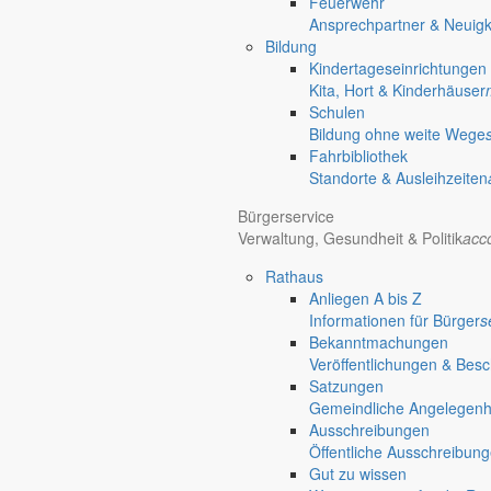
Gersdorf
Feuerwehr
Ansprechpartner & Neuigk
Friedersdorf
Bildung
Pfaffendorf
Kindertageseinrichtungen
Jauernick-Buschbach
Kita, Hort & Kinderhäuser
Schulen
Rathaus
Bildung ohne weite Wege
Fahrbibliothek
Informationen aus dem Rathaus
Standorte & Ausleihzeiten
Früher musste man wegen jeder Angelegenheit “uff de Gemeende”, heute
Bürgerservice
unterschiedlichen Anliegen finden Sie hier ebenso wie die Wiedergabe v
Verwaltung, Gesundheit & Politik
acc
In der Rubrik “Rathaus” geht der Blick etwas weiter über die Markers
Rathaus
Reichen Sie gern Vorschläge ein, was unter “Anliegen von A bis Z” n
Anliegen A bis Z
Informationen für Bürger
s
Bekanntmachungen
Veröffentlichungen & Bes
Satzungen
Gemeindliche Angelegenhei
settings_ethernet
alarm_on
Ausschreibungen
Öffentliche Ausschreibun
Anliegen A bis Z
Bekanntm
Gut zu wissen