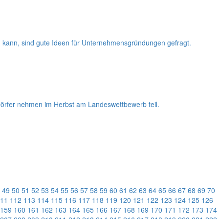
en kann, sind gute Ideen für Unternehmensgründungen gefragt.
 Dörfer nehmen im Herbst am Landeswettbewerb teil.
49
50
51
52
53
54
55
56
57
58
59
60
61
62
63
64
65
66
67
68
69
70
11
112
113
114
115
116
117
118
119
120
121
122
123
124
125
126
159
160
161
162
163
164
165
166
167
168
169
170
171
172
173
174