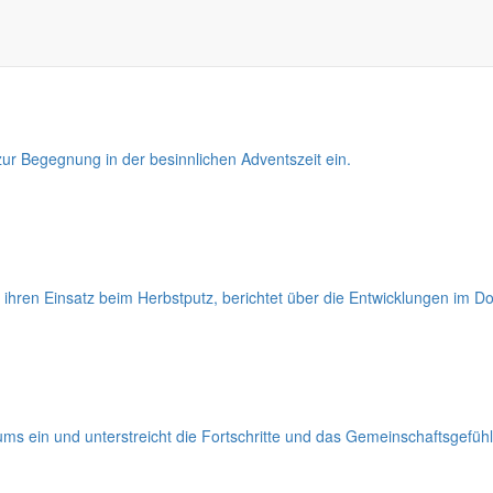
n Jahres in Markersdorf und kündigt neue Projekte und Beteiligungsmög
 zur Begegnung in der besinnlichen Adventszeit ein.
r ihren Einsatz beim Herbstputz, berichtet über die Entwicklungen i
ums ein und unterstreicht die Fortschritte und das Gemeinschaftsgefüh