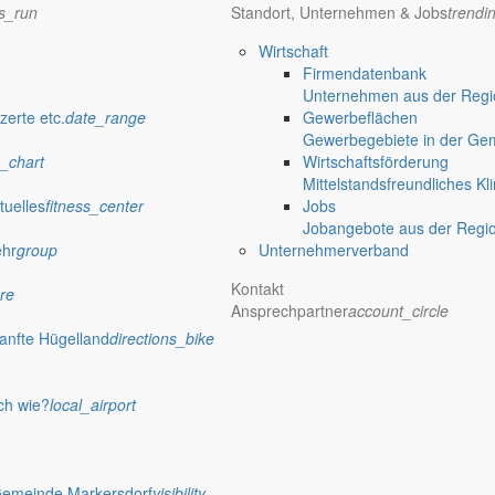
ns_run
Standort, Unternehmen & Jobs
trendi
 Rathaus
Wirtschaft
Firmendatenbank
Unternehmen aus der Regio
zerte etc.
date_range
Gewerbeflächen
Gewerbegebiete in der Ge
_chart
Wirtschaftsförderung
Schuljahr und informiert über seine nächsten Termine.
Mittelstandsfreundliches Kl
tuelles
fitness_center
Jobs
Jobangebote aus der Regi
ehr
group
Unternehmerverband
Kontakt
re
Ansprechpartner
account_circle
deratssitzung zusammen, bittet bei Baumaßnahmen um Verständnis und 
anfte Hügelland
directions_bike
ch wie?
local_airport
e und Bürgerangebote der Gemeinde Markersdorf zusammen und kündigt 
Gemeinde Markersdorf
visibility