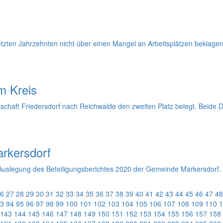
letzten Jahrzehnten nicht über einen Mangel an Arbeitsplätzen beklag
m Kreis
tschaft Friedersdorf nach Reichwalde den zweiten Platz belegt. Beide
arkersdorf
Auslegung des Beteiligungsberichtes 2020 der Gemeinde Markersdorf.
6
27
28
29
30
31
32
33
34
35
36
37
38
39
40
41
42
43
44
45
46
47
48
3
94
95
96
97
98
99
100
101
102
103
104
105
106
107
108
109
110
1
143
144
145
146
147
148
149
150
151
152
153
154
155
156
157
158