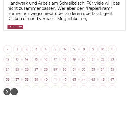
Handwerk und Arbeit am Schreibtisch: Für viele will das
nicht zusammenpassen. Wer aber den "Papierkram"
immer nur wegschiebt oder anderen überlässt, geht
Risiken ein und verpasst Möglichkeiten,
18. MAI 2021
«
1
2
3
4
5
6
7
8
9
10
11
12
13
14
15
16
17
18
19
20
21
22
23
24
25
26
27
28
29
30
31
32
33
34
35
36
37
38
39
40
41
42
43
44
45
46
47
48
49
50
51
52
53
54
55
56
57
58
59
60
61
62
63
64
65
66
67
68
69
70
71
72
73
74
75
76
77
78
79
80
81
82
83
84
85
86
87
88
89
90
91
92
93
94
95