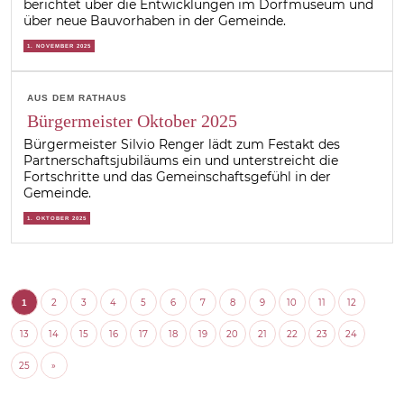
berichtet über die Entwicklungen im Dorfmuseum und
über neue Bauvorhaben in der Gemeinde.
1. NOVEMBER 2025
AUS DEM RATHAUS
Bürgermeister Oktober 2025
Bürgermeister Silvio Renger lädt zum Festakt des
Partnerschaftsjubiläums ein und unterstreicht die
Fortschritte und das Gemeinschaftsgefühl in der
Gemeinde.
1. OKTOBER 2025
2
3
4
5
6
7
8
9
10
11
12
1
13
14
15
16
17
18
19
20
21
22
23
24
25
»