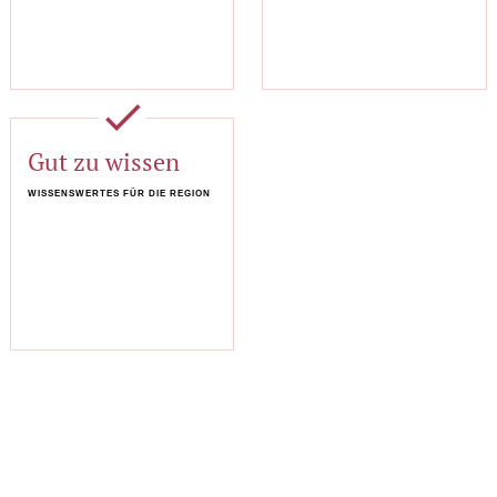
done
Gut zu wissen
WISSENSWERTES FÜR DIE REGION