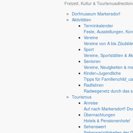
Freizeit, Kultur & Tourismus
directio
Dorfmuseum Markersdorf
Aktivitäten
Terminkalender
Feste, Ausstellungen, Kon
Vereine
Vereine von A bis Z
bubble
Sport
Vereine, Sportstätten & Ak
Senioren
Vereine, Neuigkeiten & m
Kinder+Jugendliche
Tipps für Familien
child_ca
Radfahren
Radwegenetz durch das s
Tourismus
Anreise
Auf nach Markersdorf! Do
Übernachtungen
Hotels & Pensionen
hotel
Sehenswert
Sehenswürdigkeiten der 