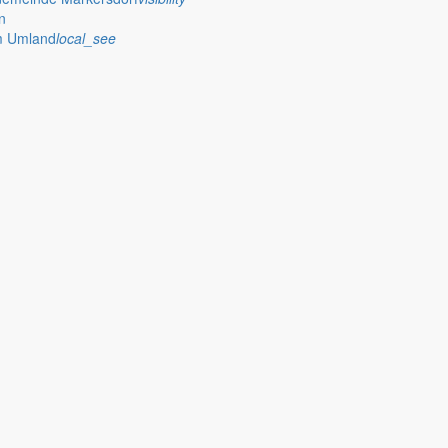
n
im Umland
local_see
 stellt das Rathaus Markersdorf viele Informationen online bereit. A
on Veröffentlichungen, die amtlich im “Schöpsboten – Dorfzeitung & Amt
dorfer Kirchtürme hinaus und Belange der Region und des Lebens im lä
och aufgenommen werden sollte!
publish
achungen
Ausschreibungen
iedergabe amtlicher
Öffentliche Ausschreibungen de