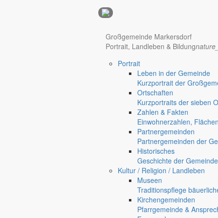
Anzeigen
Großgemeinde Markersdorf
Portrait, Landleben & Bildung
nature
Hotel Manhattan New York
Hotel Nürnberg
Portrait
Regional werben auf markersdorf.de!
anzeigen@gemeinde-markers
Leben in der Gemeinde
Kurzportrait der Großgem
Home
Ortschaften
chevron_right
Bürgerservice
Kurzportraits der sieben 
chevron_right
Rathaus
Zahlen & Fakten
Markersdorf
Einwohnerzahlen, Fläche
Deutsch-Paulsdorf
Partnergemeinden
Holtendorf
Partnergemeinden der Ge
Gersdorf
Historisches
Geschichte der Gemeinde
Friedersdorf
Kultur / Religion / Landleben
Museen
Traditionspflege bäuerlic
Kirchengemeinden
Pfarrgemeinde & Ansprec