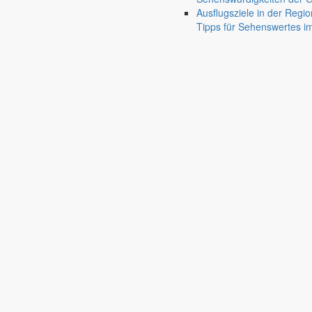
Ausflugsziele in der Regio
Pfaffendorf
Tipps für Sehenswertes 
Jauernick-Buschbach
Rathaus
Informationen aus dem Rathaus
Früher musste man wegen jeder Angelegenheit “uff de Gemeende”, heute
unterschiedlichen Anliegen finden Sie hier ebenso wie die Wiedergabe v
In der Rubrik “Rathaus” geht der Blick etwas weiter über die Markers
Reichen Sie gern Vorschläge ein, was unter “Anliegen von A bis Z” n
settings_ethernet
alarm_on
Anliegen A bis Z
Bekanntm
Bürgerinformationen, Dokumente & mehr
Redaktionelle W