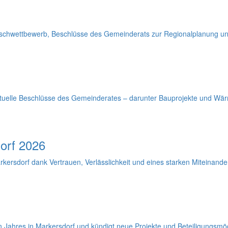
uschwettbewerb, Beschlüsse des Gemeinderats zur Regionalplanung und
aktuelle Beschlüsse des Gemeinderates – darunter Bauprojekte und Wä
orf 2026
kersdorf dank Vertrauen, Verlässlichkeit und eines starken Miteinander
n Jahres in Markersdorf und kündigt neue Projekte und Beteiligungsmög