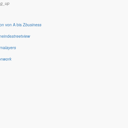
ng_up
n von A bis Z
business
meinde
streetview
ima
layers
on
work