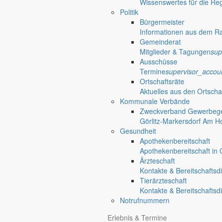
Wissenswertes für die Re
Politik
Bürgermeister
Informationen aus dem R
Gemeinderat
Mitglieder & Tagungen
sup
Ausschüsse
Termine
supervisor_accou
Ortschaftsräte
Aktuelles aus den Ortscha
Kommunale Verbände
Zweckverband Gewerbege
Görlitz-Markersdorf Am H
Gesundheit
Apothekenbereitschaft
Apothekenbereitschaft in G
Ärzteschaft
Kontakte & Bereitschaftsd
Tierärzteschaft
Kontakte & Bereitschaftsd
Notrufnummern
Erlebnis & Termine