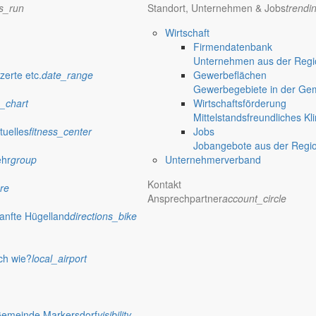
ns_run
Standort, Unternehmen & Jobs
trendi
Wirtschaft
Firmendatenbank
Unternehmen aus der Regio
zerte etc.
date_range
Gewerbeflächen
Gewerbegebiete in der Ge
_chart
Wirtschaftsförderung
Mittelstandsfreundliches Kl
tuelles
fitness_center
Jobs
Jobangebote aus der Regi
ehr
group
Unternehmerverband
Kontakt
re
Ansprechpartner
account_circle
anfte Hügelland
directions_bike
ch wie?
local_airport
Gemeinde Markersdorf
visibility