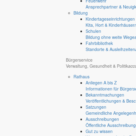
Feuerwehr
Ansprechpartner & Neuigk
Bildung
Kindertageseinrichtungen
Kita, Hort & Kinderhäuser
Schulen
Bildung ohne weite Wege
Fahrbibliothek
Standorte & Ausleihzeiten
Bürgerservice
Verwaltung, Gesundheit & Politik
acc
Rathaus
Anliegen A bis Z
Informationen für Bürger
s
Bekanntmachungen
Veröffentlichungen & Bes
Satzungen
Gemeindliche Angelegenhei
Ausschreibungen
Öffentliche Ausschreibun
Gut zu wissen