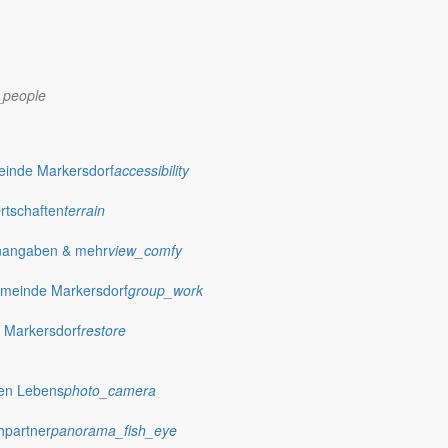
_people
dorf.de
einde Markersdorf
accessibility
Ortschaften
terrain
nangaben & mehr
view_comfy
meinde Markersdorf
group_work
 Markersdorf
restore
hen Lebens
photo_camera
hpartner
panorama_fish_eye