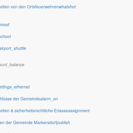
eiten von den Ortsfeuerwehren
whatshot
mood
school
airport_shuttle
ount_balance
ettings_ethernet
chlüsse der Gemeinde
alarm_on
ten & sicherheitsrechtliche Erlasse
assignment
gen der Gemeinde Markersdorf
publish