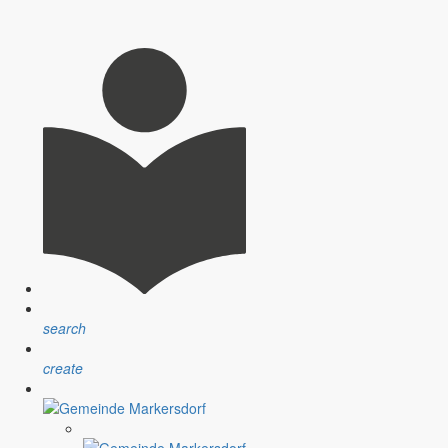
nsprechpartner, Öffnungszeiten und Informationen zu
sblatt” erfolgt sind.
ndlichen Raum werden aufgegriffen.
search
create
assignment
Satzungen
r Gemeinde
Verfahrensvorschriften und Gebühren