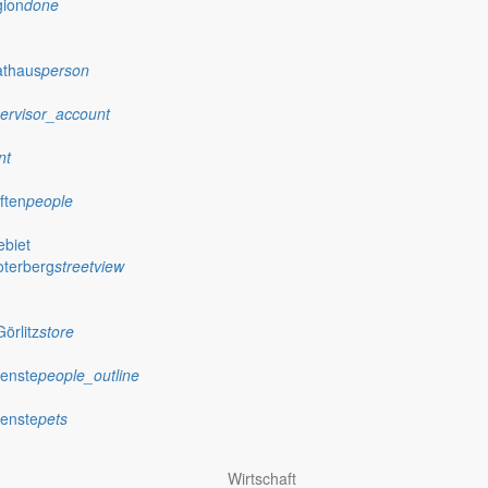
gion
done
athaus
person
ervisor_account
nt
ften
people
biet
oterberg
streetview
örlitz
store
ienste
people_outline
ienste
pets
Wirtschaft