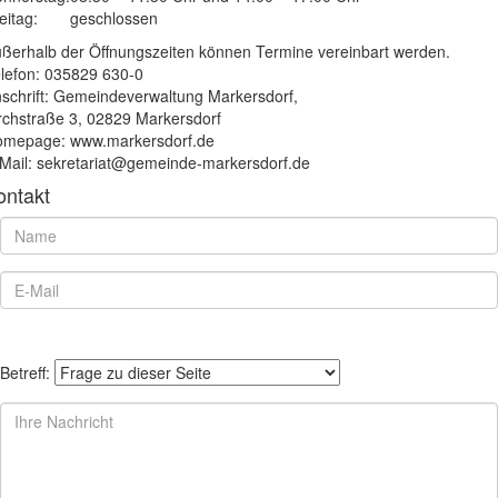
eitag:
geschlossen
ßerhalb der Öffnungszeiten können Termine vereinbart werden.
lefon: 035829 630-0
schrift: Gemeindeverwaltung Markersdorf,
rchstraße 3, 02829 Markersdorf
mepage: www.markersdorf.de
Mail: sekretariat@gemeinde-markersdorf.de
ontakt
Betreff: