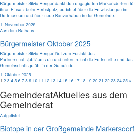
Bürgermeister Silvio Renger dankt den engagierten Markersdorfern für
ihren Einsatz beim Herbstputz, berichtet über die Entwicklungen im
Dorfmuseum und über neue Bauvorhaben in der Gemeinde.
1. November 2025
Aus dem Rathaus
Bürgermeister Oktober 2025
Bürgermeister Silvio Renger lädt zum Festakt des
Partnerschaftsjubiläums ein und unterstreicht die Fortschritte und das
Gemeinschaftsgefühl in der Gemeinde.
1. Oktober 2025
1
2
3
4
5
6
7
8
9
10
11
12
13
14
15
16
17
18
19
20
21
22
23
24
25
»
Gemeinderat
Aktuelles aus dem
Gemeinderat
Aufgelistet
Biotope in der Großgemeinde Markersdorf