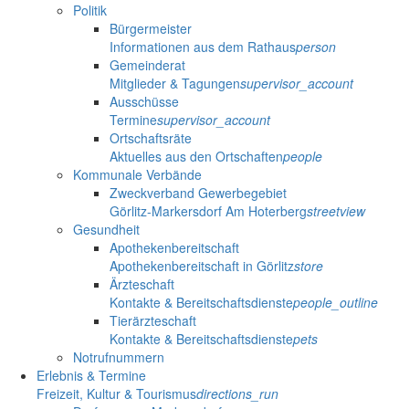
Politik
Bürgermeister
Informationen aus dem Rathaus
person
Gemeinderat
Mitglieder & Tagungen
supervisor_account
Ausschüsse
Termine
supervisor_account
Ortschaftsräte
Aktuelles aus den Ortschaften
people
Kommunale Verbände
Zweckverband Gewerbegebiet
Görlitz-Markersdorf Am Hoterberg
streetview
Gesundheit
Apothekenbereitschaft
Apothekenbereitschaft in Görlitz
store
Ärzteschaft
Kontakte & Bereitschaftsdienste
people_outline
Tierärzteschaft
Kontakte & Bereitschaftsdienste
pets
Notrufnummern
Erlebnis & Termine
Freizeit, Kultur & Tourismus
directions_run