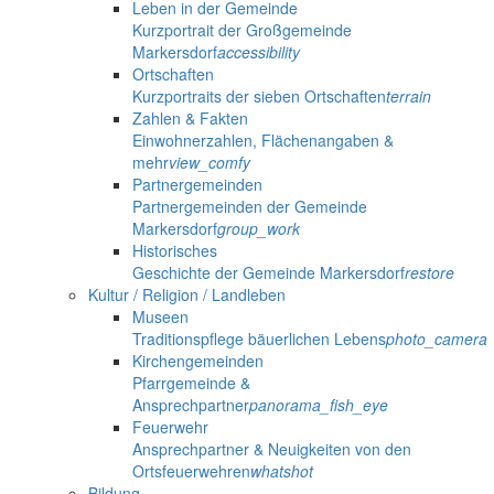
Leben in der Gemeinde
Kurzportrait der Großgemeinde
Markersdorf
accessibility
Ortschaften
Kurzportraits der sieben Ortschaften
terrain
Zahlen & Fakten
Einwohnerzahlen, Flächenangaben &
mehr
view_comfy
Partnergemeinden
Partnergemeinden der Gemeinde
Markersdorf
group_work
Historisches
Geschichte der Gemeinde Markersdorf
restore
Kultur / Religion / Landleben
Museen
Traditionspflege bäuerlichen Lebens
photo_camera
Kirchengemeinden
Pfarrgemeinde &
Ansprechpartner
panorama_fish_eye
Feuerwehr
Ansprechpartner & Neuigkeiten von den
Ortsfeuerwehren
whatshot
Bildung