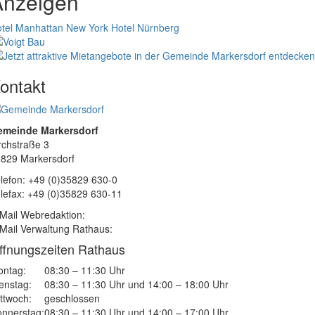
Anzeigen
tel Manhattan New York
Hotel Nürnberg
ontakt
emeinde Markersdorf
rchstraße 3
829 Markersdorf
lefon: +49 (0)35829 630-0
lefax: +49 (0)35829 630-11
Mail Webredaktion:
Mail Verwaltung Rathaus:
ffnungszeiten Rathaus
ntag:
08:30 – 11:30 Uhr
enstag:
08:30 – 11:30 Uhr und 14:00 – 18:00 Uhr
ttwoch:
geschlossen
nnerstag:
08:30 – 11:30 Uhr und 14:00 – 17:00 Uhr