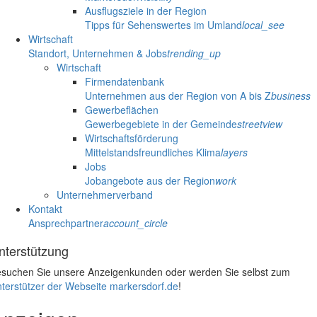
Ausflugsziele in der Region
Tipps für Sehenswertes im Umland
local_see
Wirtschaft
Standort, Unternehmen & Jobs
trending_up
Wirtschaft
Firmendatenbank
Unternehmen aus der Region von A bis Z
business
Gewerbeflächen
Gewerbegebiete in der Gemeinde
streetview
Wirtschaftsförderung
Mittelstandsfreundliches Klima
layers
Jobs
Jobangebote aus der Region
work
Unternehmerverband
Kontakt
Ansprechpartner
account_circle
nterstützung
suchen Sie unsere Anzeigenkunden oder werden Sie selbst zum
terstützer der Webseite markersdorf.de
!