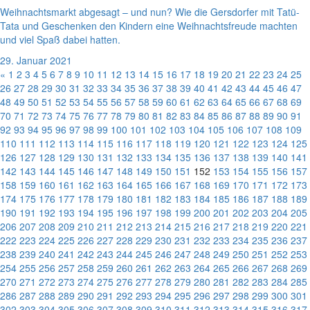
Weihnachtsmarkt abgesagt – und nun? Wie die Gersdorfer mit Tatü-
Tata und Geschenken den Kindern eine Weihnachtsfreude machten
und viel Spaß dabei hatten.
29. Januar 2021
«
1
2
3
4
5
6
7
8
9
10
11
12
13
14
15
16
17
18
19
20
21
22
23
24
25
26
27
28
29
30
31
32
33
34
35
36
37
38
39
40
41
42
43
44
45
46
47
48
49
50
51
52
53
54
55
56
57
58
59
60
61
62
63
64
65
66
67
68
69
70
71
72
73
74
75
76
77
78
79
80
81
82
83
84
85
86
87
88
89
90
91
92
93
94
95
96
97
98
99
100
101
102
103
104
105
106
107
108
109
110
111
112
113
114
115
116
117
118
119
120
121
122
123
124
125
126
127
128
129
130
131
132
133
134
135
136
137
138
139
140
141
142
143
144
145
146
147
148
149
150
151
152
153
154
155
156
157
158
159
160
161
162
163
164
165
166
167
168
169
170
171
172
173
174
175
176
177
178
179
180
181
182
183
184
185
186
187
188
189
190
191
192
193
194
195
196
197
198
199
200
201
202
203
204
205
206
207
208
209
210
211
212
213
214
215
216
217
218
219
220
221
222
223
224
225
226
227
228
229
230
231
232
233
234
235
236
237
238
239
240
241
242
243
244
245
246
247
248
249
250
251
252
253
254
255
256
257
258
259
260
261
262
263
264
265
266
267
268
269
270
271
272
273
274
275
276
277
278
279
280
281
282
283
284
285
286
287
288
289
290
291
292
293
294
295
296
297
298
299
300
301
302
303
304
305
306
307
308
309
310
311
312
313
314
315
316
317