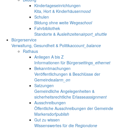
Kindertageseinrichtungen
Kita, Hort & Kinderhäuser
mood
Schulen
Bildung ohne weite Wege
school
Fahrbibliothek
Standorte & Ausleihzeiten
airport_shuttle
Bürgerservice
Verwaltung, Gesundheit & Politik
account_balance
Rathaus
Anliegen A bis Z
Informationen für Bürger
settings_ethernet
Bekanntmachungen
Veröffentlichungen & Beschlüsse der
Gemeinde
alarm_on
Satzungen
Gemeindliche Angelegenheiten &
sicherheitsrechtliche Erlasse
assignment
Ausschreibungen
Öffentliche Ausschreibungen der Gemeinde
Markersdorf
publish
Gut zu wissen
Wissenswertes für die Region
done