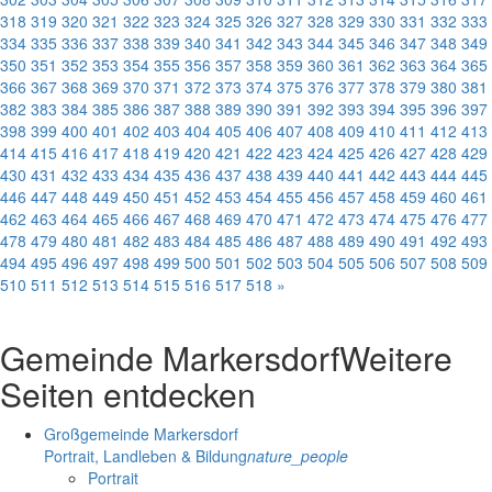
318
319
320
321
322
323
324
325
326
327
328
329
330
331
332
333
334
335
336
337
338
339
340
341
342
343
344
345
346
347
348
349
350
351
352
353
354
355
356
357
358
359
360
361
362
363
364
365
366
367
368
369
370
371
372
373
374
375
376
377
378
379
380
381
382
383
384
385
386
387
388
389
390
391
392
393
394
395
396
397
398
399
400
401
402
403
404
405
406
407
408
409
410
411
412
413
414
415
416
417
418
419
420
421
422
423
424
425
426
427
428
429
430
431
432
433
434
435
436
437
438
439
440
441
442
443
444
445
446
447
448
449
450
451
452
453
454
455
456
457
458
459
460
461
462
463
464
465
466
467
468
469
470
471
472
473
474
475
476
477
478
479
480
481
482
483
484
485
486
487
488
489
490
491
492
493
494
495
496
497
498
499
500
501
502
503
504
505
506
507
508
509
510
511
512
513
514
515
516
517
518
»
Gemeinde Markersdorf
Weitere
Seiten entdecken
Großgemeinde Markersdorf
Portrait, Landleben & Bildung
nature_people
Portrait