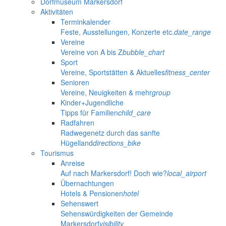
Dorfmuseum Markersdorf
Aktivitäten
Terminkalender
Feste, Ausstellungen, Konzerte etc.
date_range
Vereine
Vereine von A bis Z
bubble_chart
Sport
Vereine, Sportstätten & Aktuelles
fitness_center
Senioren
Vereine, Neuigkeiten & mehr
group
Kinder+Jugendliche
Tipps für Familien
child_care
Radfahren
Radwegenetz durch das sanfte
Hügelland
directions_bike
Tourismus
Anreise
Auf nach Markersdorf! Doch wie?
local_airport
Übernachtungen
Hotels & Pensionen
hotel
Sehenswert
Sehenswürdigkeiten der Gemeinde
Markersdorf
visibility