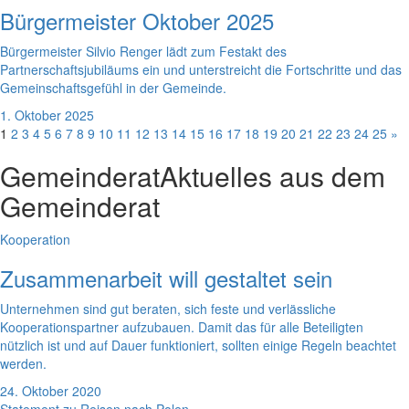
Bürgermeister Oktober 2025
Bürgermeister Silvio Renger lädt zum Festakt des
Partnerschaftsjubiläums ein und unterstreicht die Fortschritte und das
Gemeinschaftsgefühl in der Gemeinde.
1. Oktober 2025
1
2
3
4
5
6
7
8
9
10
11
12
13
14
15
16
17
18
19
20
21
22
23
24
25
»
Gemeinderat
Aktuelles aus dem
Gemeinderat
Kooperation
Zusammenarbeit will gestaltet sein
Unternehmen sind gut beraten, sich feste und verlässliche
Kooperationspartner aufzubauen. Damit das für alle Beteiligten
nützlich ist und auf Dauer funktioniert, sollten einige Regeln beachtet
werden.
24. Oktober 2020