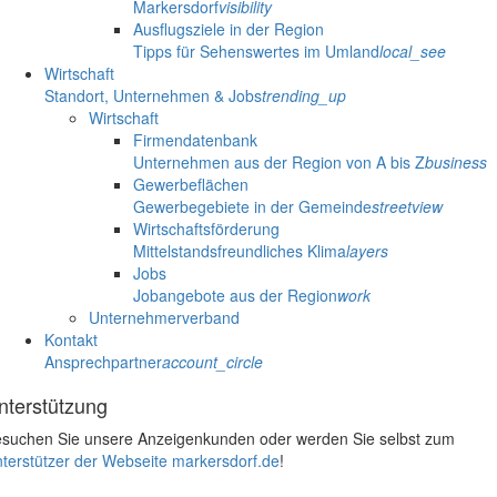
Markersdorf
visibility
Ausflugsziele in der Region
Tipps für Sehenswertes im Umland
local_see
Wirtschaft
Standort, Unternehmen & Jobs
trending_up
Wirtschaft
Firmendatenbank
Unternehmen aus der Region von A bis Z
business
Gewerbeflächen
Gewerbegebiete in der Gemeinde
streetview
Wirtschaftsförderung
Mittelstandsfreundliches Klima
layers
Jobs
Jobangebote aus der Region
work
Unternehmerverband
Kontakt
Ansprechpartner
account_circle
nterstützung
suchen Sie unsere Anzeigenkunden oder werden Sie selbst zum
terstützer der Webseite markersdorf.de
!