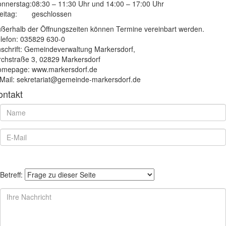
nnerstag:
08:30 – 11:30 Uhr und 14:00 – 17:00 Uhr
eitag:
geschlossen
ßerhalb der Öffnungszeiten können Termine vereinbart werden.
lefon: 035829 630-0
schrift: Gemeindeverwaltung Markersdorf,
rchstraße 3, 02829 Markersdorf
mepage: www.markersdorf.de
Mail: sekretariat@gemeinde-markersdorf.de
ontakt
Betreff: