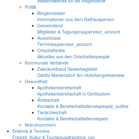
Wissenswertes für die Region
done
Politik
Bürgermeister
Informationen aus dem Rathaus
person
Gemeinderat
Mitglieder & Tagungen
supervisor_account
Ausschüsse
Termine
supervisor_account
Ortschaftsräte
Aktuelles aus den Ortschaften
people
Kommunale Verbände
Zweckverband Gewerbegebiet
Görlitz-Markersdorf Am Hoterberg
streetview
Gesundheit
Apothekenbereitschaft
Apothekenbereitschaft in Görlitz
store
Ärzteschaft
Kontakte & Bereitschaftsdienste
people_outline
Tierärzteschaft
Kontakte & Bereitschaftsdienste
pets
Notrufnummern
Erlebnis & Termine
Freizeit, Kultur & Tourismus
directions_run