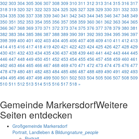
302
303
304
305
306
307
308
309
310
311
312
313
314
315
316
317
318
319
320
321
322
323
324
325
326
327
328
329
330
331
332
333
334
335
336
337
338
339
340
341
342
343
344
345
346
347
348
349
350
351
352
353
354
355
356
357
358
359
360
361
362
363
364
365
366
367
368
369
370
371
372
373
374
375
376
377
378
379
380
381
382
383
384
385
386
387
388
389
390
391
392
393
394
395
396
397
398
399
400
401
402
403
404
405
406
407
408
409
410
411
412
413
414
415
416
417
418
419
420
421
422
423
424
425
426
427
428
429
430
431
432
433
434
435
436
437
438
439
440
441
442
443
444
445
446
447
448
449
450
451
452
453
454
455
456
457
458
459
460
461
462
463
464
465
466
467
468
469
470
471
472
473
474
475
476
477
478
479
480
481
482
483
484
485
486
487
488
489
490
491
492
493
494
495
496
497
498
499
500
501
502
503
504
505
506
507
508
509
510
511
512
513
514
515
516
517
518
»
Gemeinde Markersdorf
Weitere
Seiten entdecken
Großgemeinde Markersdorf
Portrait, Landleben & Bildung
nature_people
Portrait