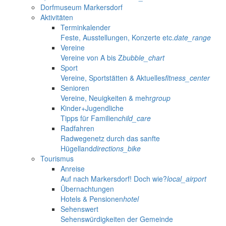
Dorfmuseum Markersdorf
Aktivitäten
Terminkalender
Feste, Ausstellungen, Konzerte etc.
date_range
Vereine
Vereine von A bis Z
bubble_chart
Sport
Vereine, Sportstätten & Aktuelles
fitness_center
Senioren
Vereine, Neuigkeiten & mehr
group
Kinder+Jugendliche
Tipps für Familien
child_care
Radfahren
Radwegenetz durch das sanfte
Hügelland
directions_bike
Tourismus
Anreise
Auf nach Markersdorf! Doch wie?
local_airport
Übernachtungen
Hotels & Pensionen
hotel
Sehenswert
Sehenswürdigkeiten der Gemeinde