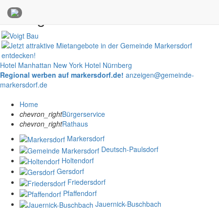
Anzeigen
Hotel Manhattan New York
Hotel Nürnberg
Regional werben auf markersdorf.de!
anzeigen@gemeinde-
markersdorf.de
Home
chevron_right
Bürgerservice
chevron_right
Rathaus
Markersdorf
Deutsch-Paulsdorf
Holtendorf
Gersdorf
Friedersdorf
Pfaffendorf
Jauernick-Buschbach