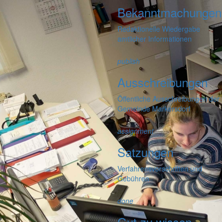
Bekanntmachungen
Redaktionelle Wiedergabe
amtlicher Informationen
publish
Ausschreibungen
Öffentliche Ausschreibungen der
Gemeinde Markersdorf
assignment
Satzungen
Verfahrensvorschriften und
Gebühren
done
Gut zu wissen