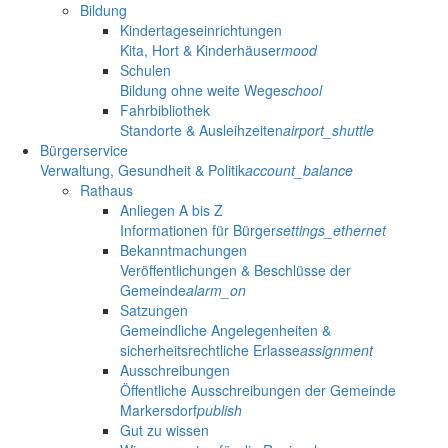
Bildung
Kindertageseinrichtungen
Kita, Hort & Kinderhäuser
mood
Schulen
Bildung ohne weite Wege
school
Fahrbibliothek
Standorte & Ausleihzeiten
airport_shuttle
Bürgerservice
Verwaltung, Gesundheit & Politik
account_balance
Rathaus
Anliegen A bis Z
Informationen für Bürger
settings_ethernet
Bekanntmachungen
Veröffentlichungen & Beschlüsse der
Gemeinde
alarm_on
Satzungen
Gemeindliche Angelegenheiten &
sicherheitsrechtliche Erlasse
assignment
Ausschreibungen
Öffentliche Ausschreibungen der Gemeinde
Markersdorf
publish
Gut zu wissen