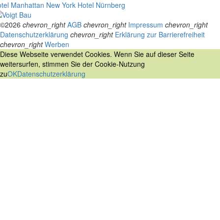
tel Manhattan New York
Hotel Nürnberg
©2026
chevron_right
AGB
chevron_right
Impressum
chevron_right
Datenschutzerklärung
chevron_right
Erklärung zur Barrierefreiheit
chevron_right
Werben
Diese Webseite verwendet Cookies. Wenn Sie auf dieser Seite
weitersurfen, stimmen Sie der Cookie-Nutzung
zu
OK
Datenschutzerklärung