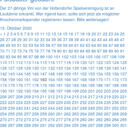
Der 27-jährige Vini von der Holtendorfer Spielvereinigung ist an
Leukämie erkrankt. Wer irgend kann, sollte sich jetzt als möglicher
Knochenmarkspender registrieren lassen. Bitte weitersagen!
15. Oktober 2020
«
1
2
3
4
5
6
7
8
9
10
11
12
13
14
15
16
17
18
19
20
21
22
23
24
25
26
27
28
29
30
31
32
33
34
35
36
37
38
39
40
41
42
43
44
45
46
47
48
49
50
51
52
53
54
55
56
57
58
59
60
61
62
63
64
65
66
67
68
69
70
71
72
73
74
75
76
77
78
79
80
81
82
83
84
85
86
87
88
89
90
91
92
93
94
95
96
97
98
99
100
101
102
103
104
105
106
107
108
109
110
111
112
113
114
115
116
117
118
119
120
121
122
123
124
125
126
127
128
129
130
131
132
133
134
135
136
137
138
139
140
141
142
143
144
145
146
147
148
149
150
151
152
153
154
155
156
157
158
159
160
161
162
163
164
165
166
167
168
169
170
171
172
173
174
175
176
177
178
179
180
181
182
183
184
185
186
187
188
189
190
191
192
193
194
195
196
197
198
199
200
201
202
203
204
205
206
207
208
209
210
211
212
213
214
215
216
217
218
219
220
221
222
223
224
225
226
227
228
229
230
231
232
233
234
235
236
237
238
239
240
241
242
243
244
245
246
247
248
249
250
251
252
253
254
255
256
257
258
259
260
261
262
263
264
265
266
267
268
269
270
271
272
273
274
275
276
277
278
279
280
281
282
283
284
285
286
287
288
289
290
291
292
293
294
295
296
297
298
299
300
301