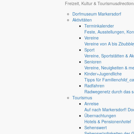
Freizeit, Kultur & Tourismus
directio
Bürgerinformationen, Dokumente & mehr
Dorfmuseum Markersdorf
Aktivitäten
Terminkalender
Öffnungszeiten Rathaus
Gemeinde
Feste, Ausstellungen, Kon
Vereine
Montag:
08:30 – 11:30 Uhr
Vereine von A bis Z
bubble
Dienstag:
08:30 – 11:30 Uhr und 14:00 – 18:00 Uhr
Sport
Mittwoch:
geschlossen
Vereine, Sportstätten & Ak
Donnerstag:
08:30 – 11:30 Uhr und 14:00 – 17:00 Uhr
Senioren
Freitag:
geschlossen
Vereine, Neuigkeiten & m
Außerhalb der Öffnungszeiten können Termine vereinbart werden.
Kinder+Jugendliche
Telefon: 035829 630-0
Tipps für Familien
child_ca
Anschrift: Gemeindeverwaltung Markersdorf,
Radfahren
Kirchstraße 3, 02829 Markersdorf
Radwegenetz durch das s
Homepage: www.markersdorf.de
Tourismus
E-Mail: sekretariat@gemeinde-markersdorf.de
Anreise
Auf nach Markersdorf! Do
Bürgermeister
Aktuelles aus dem
Übernachtungen
Hotels & Pensionen
hotel
Sehenswert
Bürgermeister Oktober 2010
Sehenswürdigkeiten der 