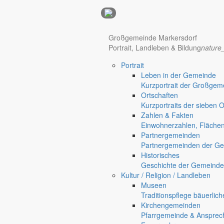
Anzeigen
Hotel Manhattan New York
Hotel Nürnberg
Großgemeinde Markersdorf
Portrait, Landleben & Bildung
nature
Portrait
Regional werben auf markersdorf.de!
anzeigen@gemeinde-markers
Leben in der Gemeinde
Kurzportrait der Großgem
Home
Ortschaften
chevron_right
Bürgerservice
Kurzportraits der sieben 
chevron_right
Rathaus
Zahlen & Fakten
Markersdorf
Einwohnerzahlen, Fläche
Deutsch-Paulsdorf
Partnergemeinden
Holtendorf
Partnergemeinden der Ge
Gersdorf
Historisches
Geschichte der Gemeinde
Friedersdorf
Kultur / Religion / Landleben
Pfaffendorf
Museen
Jauernick-Buschbach
Traditionspflege bäuerlic
Kirchengemeinden
Rathaus
Pfarrgemeinde & Ansprec