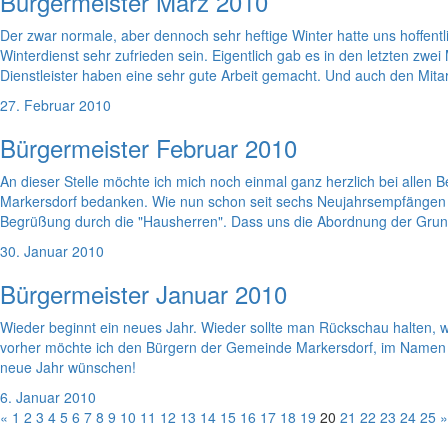
Bürgermeister März 2010
Der zwar normale, aber dennoch sehr heftige Winter hatte uns hoffent
Winterdienst sehr zufrieden sein. Eigentlich gab es in den letzten z
Dienstleister haben eine sehr gute Arbeit gemacht. Und auch den Mit
27. Februar 2010
Bürgermeister Februar 2010
An dieser Stelle möchte ich mich noch einmal ganz herzlich bei all
Markersdorf bedanken. Wie nun schon seit sechs Neujahrsempfängen w
Begrüßung durch die "Hausherren". Dass uns die Abordnung der Grund
30. Januar 2010
Bürgermeister Januar 2010
Wieder beginnt ein neues Jahr. Wieder sollte man Rückschau halten, w
vorher möchte ich den Bürgern der Gemeinde Markersdorf, im Namen de
neue Jahr wünschen!
6. Januar 2010
«
1
2
3
4
5
6
7
8
9
10
11
12
13
14
15
16
17
18
19
20
21
22
23
24
25
»