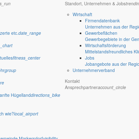
ns_run
Standort, Unternehmen & Jobs
trendi
Wirtschaft
Firmendatenbank
Unternehmen aus der Regio
verwaltung Markersdorf
zerte etc.
date_range
Gewerbeflächen
Gewerbegebiete in der Ge
_chart
Wirtschaftsförderung
Mittelstandsfreundliches Kl
tuelles
fitness_center
Jobs
Jobangebote aus der Regi
ehr
group
Unternehmerverband
Kontakt
re
Ansprechpartner
account_circle
anfte Hügelland
directions_bike
ch wie?
local_airport
 Rathaus
Gemeinde Markersdorf
visibility