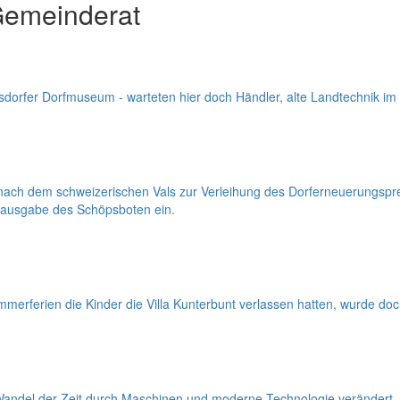
Gemeinderat
sdorfer Dorfmuseum - warteten hier doch Händler, alte Landtechnik im
 nach dem schweizerischen Vals zur Verleihung des Dorferneuerungspr
berausgabe des Schöpsboten ein.
rferien die Kinder die Villa Kunterbunt verlassen hatten, wurde doch
 Wandel der Zeit durch Maschinen und moderne Technologie verändert, 