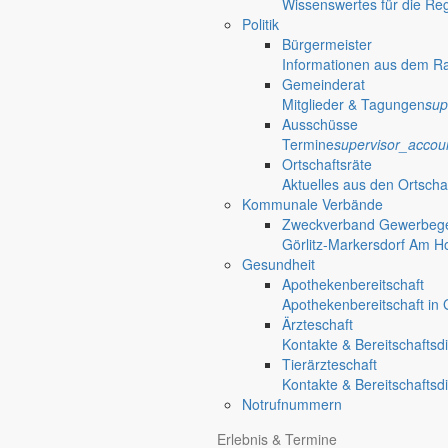
Wissenswertes für die Re
Politik
Bürgermeister
Informationen aus dem R
Gemeinderat
Mitglieder & Tagungen
sup
Ausschüsse
Termine
supervisor_accou
Ortschaftsräte
Aktuelles aus den Ortscha
Kommunale Verbände
Zweckverband Gewerbege
Görlitz-Markersdorf Am H
Gesundheit
Apothekenbereitschaft
Apothekenbereitschaft in G
Ärzteschaft
Kontakte & Bereitschaftsd
Tierärzteschaft
Kontakte & Bereitschaftsd
Notrufnummern
Anliegen A bis Z
Erlebnis & Termine