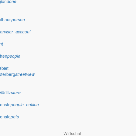
gion
done
athaus
person
ervisor_account
nt
ften
people
biet
oterberg
streetview
örlitz
store
ienste
people_outline
ienste
pets
Wirtschaft