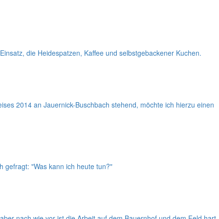
 Einsatz, die Heidespatzen, Kaffee und selbstgebackener Kuchen.
eises 2014 an Jauernick-Buschbach stehend, möchte ich hierzu einen
 gefragt: "Was kann ich heute tun?"
aber nach wie vor ist die Arbeit auf dem Bauernhof und dem Feld hart