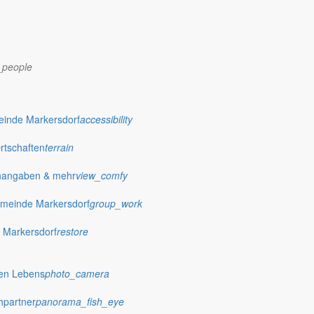
_people
dorf.de
einde Markersdorf
accessibility
Ortschaften
terrain
nangaben & mehr
view_comfy
meinde Markersdorf
group_work
 Markersdorf
restore
hen Lebens
photo_camera
hpartner
panorama_fish_eye