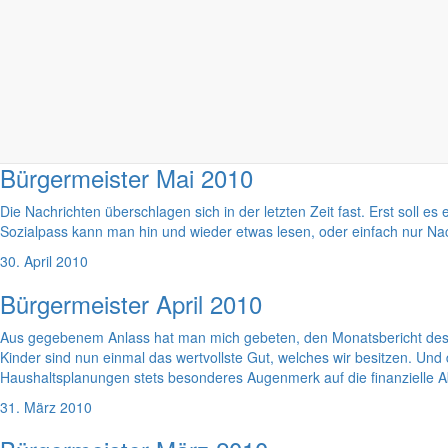
30. Juni 2010
Bürgermeister Juni 2010
Viel wird in der letzten Zeit über die Entwicklung am Berzdorfer See 
unsere Kinder und da bietet es sich förmlich an, über den Berzdorfer 
31. Mai 2010
Bürgermeister Mai 2010
Die Nachrichten überschlagen sich in der letzten Zeit fast. Erst soll
Sozialpass kann man hin und wieder etwas lesen, oder einfach nur Nac
30. April 2010
Bürgermeister April 2010
Aus gegebenem Anlass hat man mich gebeten, den Monatsbericht des 
Kinder sind nun einmal das wertvollste Gut, welches wir besitzen. Un
Haushaltsplanungen stets besonderes Augenmerk auf die finanzielle A
31. März 2010