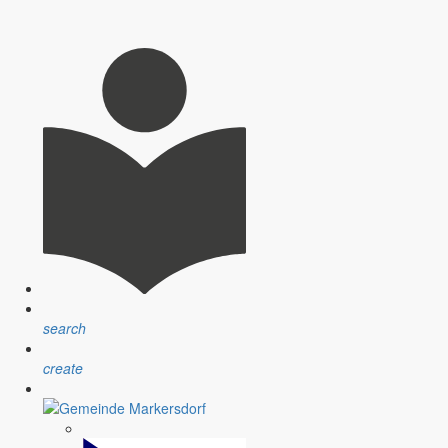
statten Sie mir heute bitte ein paar ganz persönliche Worte. Ich
das Jahrhunderthochwasser, die anderen sprechen über die
0 gemeint.
 Bürgern immer wieder feststellen, dass nur sehr wenige Menschen
search
create
 Südafrika kann nicht darüber hinweg täuschen, dass es in unserem