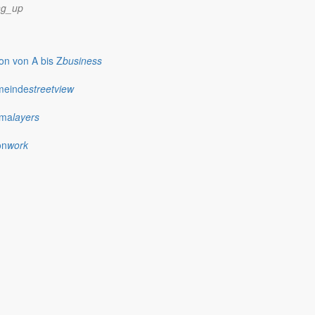
ng_up
n von A bis Z
business
meinde
streetview
ima
layers
on
work