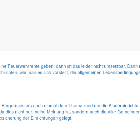
informiert. Ich möchte den Junibeitrag dazu nutzen, den Grundgedanken 
See zu schreiben, der schon bald unser Naherholungszentrum sein soll.
 es eine Feuerwehrrente geben, dann ist das leider nicht umsetzbar. D
hrichten, wie man es sich vorstellt, die allgemeinen Lebensbedingung
Bürgermeisters noch einmal dem Thema rund um die Kindereinrichtun
d da dies nicht nur meine Meinung ist, sondern auch die aller Gemeind
bsicherung der Einrichtungen gelegt.