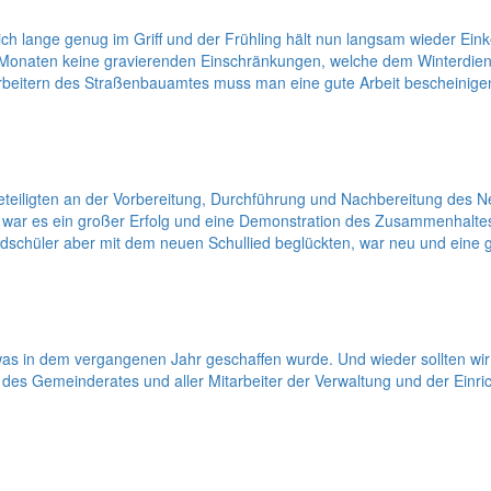
lich lange genug im Griff und der Frühling hält nun langsam wieder Ei
wei Monaten keine gravierenden Einschränkungen, welche dem Winterdie
arbeitern des Straßenbauamtes muss man eine gute Arbeit bescheinigen
en Beteiligten an der Vorbereitung, Durchführung und Nachbereitung 
ar es ein großer Erfolg und eine Demonstration des Zusammenhaltes. 
schüler aber mit dem neuen Schullied beglückten, war neu und eine 
as in dem vergangenen Jahr geschaffen wurde. Und wieder sollten wir 
s Gemeinderates und aller Mitarbeiter der Verwaltung und der Einric