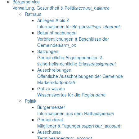
Bürgerservice
Verwaltung, Gesundheit & Politik
account_balance
Rathaus
Anliegen A bis Z
Informationen für Bürger
settings_ethernet
Bekanntmachungen
Veröffentlichungen & Beschlüsse der
Gemeinde
alarm_on
Satzungen
Gemeindliche Angelegenheiten &
sicherheitsrechtliche Erlasse
assignment
Ausschreibungen
Öffentliche Ausschreibungen der Gemeinde
Markersdorf
publish
Gut zu wissen
Wissenswertes für die Region
done
Politik
Bürgermeister
Informationen aus dem Rathaus
person
Gemeinderat
Mitglieder & Tagungen
supervisor_account
Ausschüsse
Termine
supervisor_account