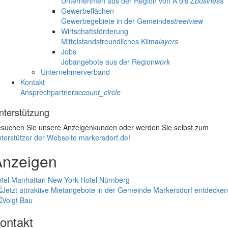
Unternehmen aus der Region von A bis Z
business
Gewerbeflächen
Gewerbegebiete in der Gemeinde
streetview
Wirtschaftsförderung
Mittelstandsfreundliches Klima
layers
Jobs
Jobangebote aus der Region
work
Unternehmerverband
Kontakt
Ansprechpartner
account_circle
nterstützung
suchen Sie unsere Anzeigenkunden oder werden Sie selbst zum
terstützer der Webseite markersdorf.de
!
Anzeigen
tel Manhattan New York
Hotel Nürnberg
ontakt