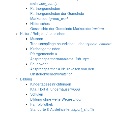
mehr
view_comfy
Partnergemeinden
Partnergemeinden der Gemeinde
Markersdorf
group_work
Historisches
Geschichte der Gemeinde Markersdorf
restore
Kultur / Religion / Landleben
Museen
Traditionspflege bäuerlichen Lebens
photo_camera
Kirchengemeinden
Pfarrgemeinde &
Ansprechpartner
panorama_fish_eye
Feuerwehr
Ansprechpartner & Neuigkeiten von den
Ortsfeuerwehren
whatshot
Bildung
Kindertageseinrichtungen
Kita, Hort & Kinderhäuser
mood
Schulen
Bildung ohne weite Wege
school
Fahrbibliothek
Standorte & Ausleihzeiten
airport_shuttle