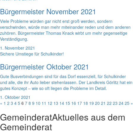
Bürgermeister November 2021
Viele Probleme würden gar nicht erst groß werden, sondern
verschwinden, würde man mehr miteinander reden und dem anderen
zuhören. Bürgermeister Thomas Knack wirbt um mehr gegenseitige
Verständigung.
1. November 2021
Sichere Umstiege für Schulkinder!
Bürgermeister Oktober 2021
Gute Busverbindungen sind für das Dorf essenziell, für Schulkinder
und alle, die ihr Auto lieber stehenlassen. Der Landkreis Görlitz hat ein
gutes Konzept – wie so oft liegen die Probleme im Detail.
1. Oktober 2021
«
1
2
3
4
5
6
7
8
9
10
11
12
13
14
15
16
17
18
19
20
21
22
23
24
25
»
Gemeinderat
Aktuelles aus dem
Gemeinderat