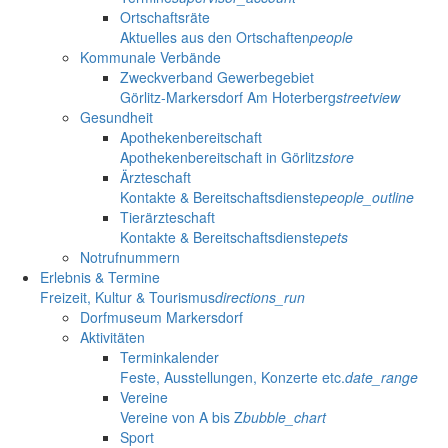
Ortschaftsräte
Aktuelles aus den Ortschaften
people
Kommunale Verbände
Zweckverband Gewerbegebiet
Görlitz-Markersdorf Am Hoterberg
streetview
Gesundheit
Apothekenbereitschaft
Apothekenbereitschaft in Görlitz
store
Ärzteschaft
Kontakte & Bereitschaftsdienste
people_outline
Tierärzteschaft
Kontakte & Bereitschaftsdienste
pets
Notrufnummern
Erlebnis & Termine
Freizeit, Kultur & Tourismus
directions_run
Dorfmuseum Markersdorf
Aktivitäten
Terminkalender
Feste, Ausstellungen, Konzerte etc.
date_range
Vereine
Vereine von A bis Z
bubble_chart
Sport