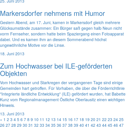
25. Juni 2013
Markersdorfer nehmens mit Humor
Gestern Abend, am 17. Juni, kamen in Markersdorf gleich mehrere
Glücksumstände zusammen: Ein Bürger saß gegen halb Neun nicht
vorm Fernseher, sondern hatte beim Spaziergang einen Fotoapparat
dabei. Und es kamen ihm an diesem Sommerabend höchst
ungewöhnliche Motive vor die Linse.
18. Juni 2013
Zum Hochwasser bei ILE-geförderten
Objekten
Vom Hochwasser und Starkregen der vergangenen Tage sind einige
Gemeinden hart getroffen. Für Vorhaben, die über die Förderrichtlinie
"Integrierte ländliche Entwicklung" (ILE) gefördert wurden, hat Babette
Kunz vom Regionalmanagement Östliche Oberlausitz einen wichtigen
Hinweis.
13. Juni 2013
«
1
2
3
4
5
6
7
8
9
10
11
12
13
14
15
16
17
18
19
20
21
22
23
24
25
26
27
28
29
30
31
32
33
34
35
36
37
38
39
40
41
42
43
44
45
46
47