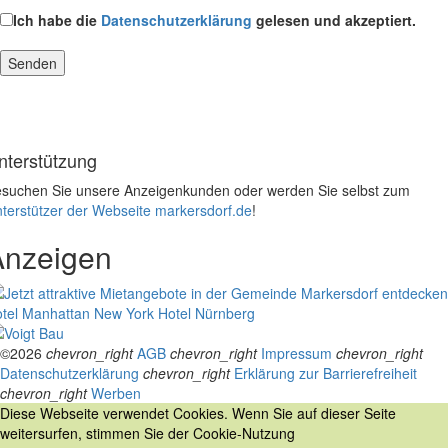
Ich habe die
Datenschutzerklärung
gelesen und akzeptiert.
nterstützung
suchen Sie unsere Anzeigenkunden oder werden Sie selbst zum
terstützer der Webseite markersdorf.de
!
Anzeigen
tel Manhattan New York
Hotel Nürnberg
©2026
chevron_right
AGB
chevron_right
Impressum
chevron_right
Datenschutzerklärung
chevron_right
Erklärung zur Barrierefreiheit
chevron_right
Werben
Diese Webseite verwendet Cookies. Wenn Sie auf dieser Seite
weitersurfen, stimmen Sie der Cookie-Nutzung