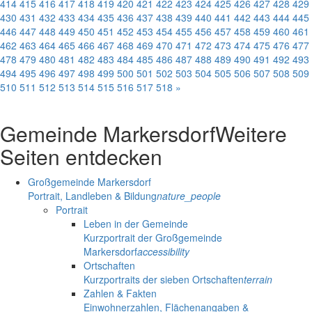
414
415
416
417
418
419
420
421
422
423
424
425
426
427
428
429
430
431
432
433
434
435
436
437
438
439
440
441
442
443
444
445
446
447
448
449
450
451
452
453
454
455
456
457
458
459
460
461
462
463
464
465
466
467
468
469
470
471
472
473
474
475
476
477
478
479
480
481
482
483
484
485
486
487
488
489
490
491
492
493
494
495
496
497
498
499
500
501
502
503
504
505
506
507
508
509
510
511
512
513
514
515
516
517
518
»
Gemeinde Markersdorf
Weitere
Seiten entdecken
Großgemeinde Markersdorf
Portrait, Landleben & Bildung
nature_people
Portrait
Leben in der Gemeinde
Kurzportrait der Großgemeinde
Markersdorf
accessibility
Ortschaften
Kurzportraits der sieben Ortschaften
terrain
Zahlen & Fakten
Einwohnerzahlen, Flächenangaben &