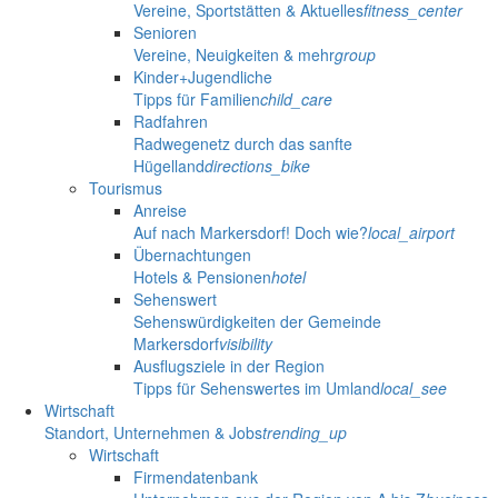
Vereine, Sportstätten & Aktuelles
fitness_center
Senioren
Vereine, Neuigkeiten & mehr
group
Kinder+Jugendliche
Tipps für Familien
child_care
Radfahren
Radwegenetz durch das sanfte
Hügelland
directions_bike
Tourismus
Anreise
Auf nach Markersdorf! Doch wie?
local_airport
Übernachtungen
Hotels & Pensionen
hotel
Sehenswert
Sehenswürdigkeiten der Gemeinde
Markersdorf
visibility
Ausflugsziele in der Region
Tipps für Sehenswertes im Umland
local_see
Wirtschaft
Standort, Unternehmen & Jobs
trending_up
Wirtschaft
Firmendatenbank