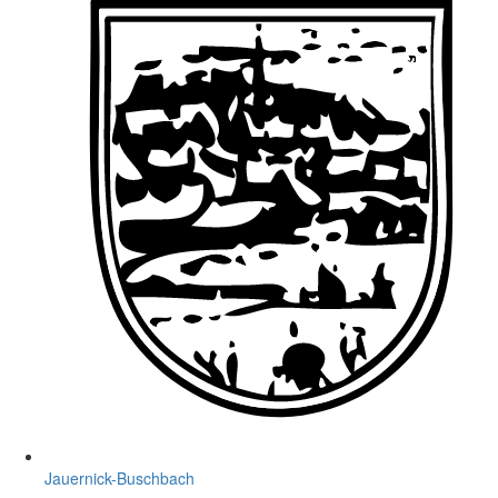
Jauernick-Buschbach