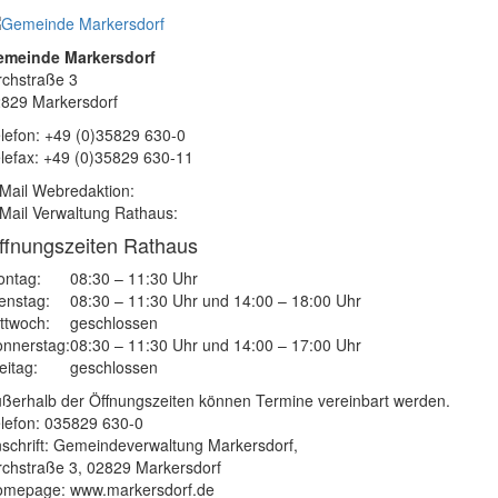
emeinde Markersdorf
rchstraße 3
829 Markersdorf
lefon: +49 (0)35829 630-0
lefax: +49 (0)35829 630-11
Mail Webredaktion:
Mail Verwaltung Rathaus:
ffnungszeiten Rathaus
ntag:
08:30 – 11:30 Uhr
enstag:
08:30 – 11:30 Uhr und 14:00 – 18:00 Uhr
ttwoch:
geschlossen
nnerstag:
08:30 – 11:30 Uhr und 14:00 – 17:00 Uhr
eitag:
geschlossen
ßerhalb der Öffnungszeiten können Termine vereinbart werden.
lefon: 035829 630-0
schrift: Gemeindeverwaltung Markersdorf,
rchstraße 3, 02829 Markersdorf
mepage: www.markersdorf.de