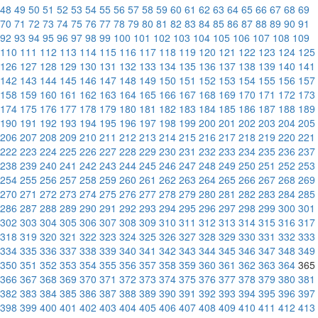
48
49
50
51
52
53
54
55
56
57
58
59
60
61
62
63
64
65
66
67
68
69
70
71
72
73
74
75
76
77
78
79
80
81
82
83
84
85
86
87
88
89
90
91
92
93
94
95
96
97
98
99
100
101
102
103
104
105
106
107
108
109
110
111
112
113
114
115
116
117
118
119
120
121
122
123
124
125
126
127
128
129
130
131
132
133
134
135
136
137
138
139
140
141
142
143
144
145
146
147
148
149
150
151
152
153
154
155
156
157
158
159
160
161
162
163
164
165
166
167
168
169
170
171
172
173
174
175
176
177
178
179
180
181
182
183
184
185
186
187
188
189
190
191
192
193
194
195
196
197
198
199
200
201
202
203
204
205
206
207
208
209
210
211
212
213
214
215
216
217
218
219
220
221
222
223
224
225
226
227
228
229
230
231
232
233
234
235
236
237
238
239
240
241
242
243
244
245
246
247
248
249
250
251
252
253
254
255
256
257
258
259
260
261
262
263
264
265
266
267
268
269
270
271
272
273
274
275
276
277
278
279
280
281
282
283
284
285
286
287
288
289
290
291
292
293
294
295
296
297
298
299
300
301
302
303
304
305
306
307
308
309
310
311
312
313
314
315
316
317
318
319
320
321
322
323
324
325
326
327
328
329
330
331
332
333
334
335
336
337
338
339
340
341
342
343
344
345
346
347
348
349
350
351
352
353
354
355
356
357
358
359
360
361
362
363
364
365
366
367
368
369
370
371
372
373
374
375
376
377
378
379
380
381
382
383
384
385
386
387
388
389
390
391
392
393
394
395
396
397
398
399
400
401
402
403
404
405
406
407
408
409
410
411
412
413