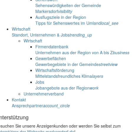
Sehenswürdigkeiten der Gemeinde
Markersdorf
visibility
Ausflugsziele in der Region
Tipps für Sehenswertes im Umland
local_see
Wirtschaft
Standort, Unternehmen & Jobs
trending_up
Wirtschaft
Firmendatenbank
Unternehmen aus der Region von A bis Z
business
Gewerbeflächen
Gewerbegebiete in der Gemeinde
streetview
Wirtschaftsförderung
Mittelstandsfreundliches Klima
layers
Jobs
Jobangebote aus der Region
work
Unternehmerverband
Kontakt
Ansprechpartner
account_circle
nterstützung
suchen Sie unsere Anzeigenkunden oder werden Sie selbst zum
terstützer der Webseite markersdorf.de
!