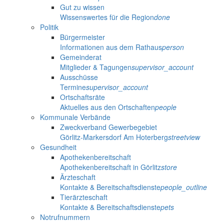
Gut zu wissen
Wissenswertes für die Region
done
Politik
Bürgermeister
Informationen aus dem Rathaus
person
Gemeinderat
Mitglieder & Tagungen
supervisor_account
Ausschüsse
Termine
supervisor_account
Ortschaftsräte
Aktuelles aus den Ortschaften
people
Kommunale Verbände
Zweckverband Gewerbegebiet
Görlitz-Markersdorf Am Hoterberg
streetview
Gesundheit
Apothekenbereitschaft
Apothekenbereitschaft in Görlitz
store
Ärzteschaft
Kontakte & Bereitschaftsdienste
people_outline
Tierärzteschaft
Kontakte & Bereitschaftsdienste
pets
Notrufnummern