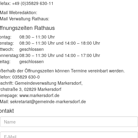
lefax: +49 (0)35829 630-11
Mail Webredaktion:
Mail Verwaltung Rathaus:
ffnungszeiten Rathaus
ntag:
08:30 – 11:30 Uhr
enstag:
08:30 – 11:30 Uhr und 14:00 – 18:00 Uhr
ttwoch:
geschlossen
nnerstag:
08:30 – 11:30 Uhr und 14:00 – 17:00 Uhr
eitag:
geschlossen
ßerhalb der Öffnungszeiten können Termine vereinbart werden.
lefon: 035829 630-0
schrift: Gemeindeverwaltung Markersdorf,
rchstraße 3, 02829 Markersdorf
mepage: www.markersdorf.de
Mail: sekretariat@gemeinde-markersdorf.de
ontakt