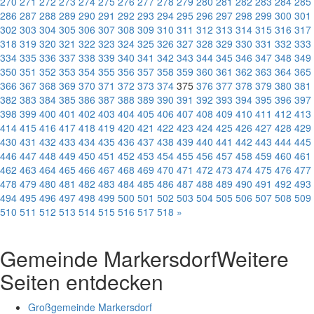
270
271
272
273
274
275
276
277
278
279
280
281
282
283
284
285
286
287
288
289
290
291
292
293
294
295
296
297
298
299
300
301
302
303
304
305
306
307
308
309
310
311
312
313
314
315
316
317
318
319
320
321
322
323
324
325
326
327
328
329
330
331
332
333
334
335
336
337
338
339
340
341
342
343
344
345
346
347
348
349
350
351
352
353
354
355
356
357
358
359
360
361
362
363
364
365
366
367
368
369
370
371
372
373
374
375
376
377
378
379
380
381
382
383
384
385
386
387
388
389
390
391
392
393
394
395
396
397
398
399
400
401
402
403
404
405
406
407
408
409
410
411
412
413
414
415
416
417
418
419
420
421
422
423
424
425
426
427
428
429
430
431
432
433
434
435
436
437
438
439
440
441
442
443
444
445
446
447
448
449
450
451
452
453
454
455
456
457
458
459
460
461
462
463
464
465
466
467
468
469
470
471
472
473
474
475
476
477
478
479
480
481
482
483
484
485
486
487
488
489
490
491
492
493
494
495
496
497
498
499
500
501
502
503
504
505
506
507
508
509
510
511
512
513
514
515
516
517
518
»
Gemeinde Markersdorf
Weitere
Seiten entdecken
Großgemeinde Markersdorf