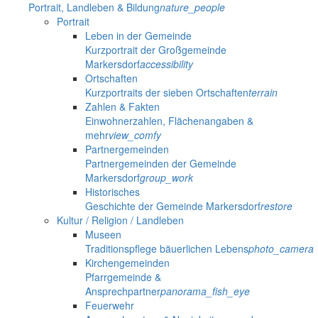
Portrait, Landleben & Bildung
nature_people
Portrait
Leben in der Gemeinde
Kurzportrait der Großgemeinde
Markersdorf
accessibility
Ortschaften
Kurzportraits der sieben Ortschaften
terrain
Zahlen & Fakten
Einwohnerzahlen, Flächenangaben &
mehr
view_comfy
Partnergemeinden
Partnergemeinden der Gemeinde
Markersdorf
group_work
Historisches
Geschichte der Gemeinde Markersdorf
restore
Kultur / Religion / Landleben
Museen
Traditionspflege bäuerlichen Lebens
photo_camera
Kirchengemeinden
Pfarrgemeinde &
Ansprechpartner
panorama_fish_eye
Feuerwehr