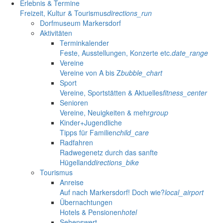
Erlebnis & Termine
Freizeit, Kultur & Tourismus
directions_run
Dorfmuseum Markersdorf
Aktivitäten
Terminkalender
Feste, Ausstellungen, Konzerte etc.
date_range
Vereine
Vereine von A bis Z
bubble_chart
Sport
Vereine, Sportstätten & Aktuelles
fitness_center
Senioren
Vereine, Neuigkeiten & mehr
group
Kinder+Jugendliche
Tipps für Familien
child_care
Radfahren
Radwegenetz durch das sanfte
Hügelland
directions_bike
Tourismus
Anreise
Auf nach Markersdorf! Doch wie?
local_airport
Übernachtungen
Hotels & Pensionen
hotel
Sehenswert