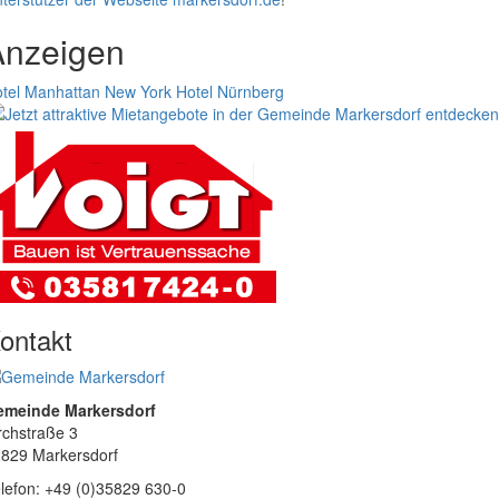
Anzeigen
tel Manhattan New York
Hotel Nürnberg
ontakt
emeinde Markersdorf
rchstraße 3
829 Markersdorf
lefon: +49 (0)35829 630-0