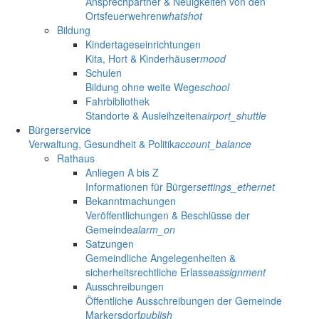
Ansprechpartner & Neuigkeiten von den
Ortsfeuerwehren
whatshot
Bildung
Kindertageseinrichtungen
Kita, Hort & Kinderhäuser
mood
Schulen
Bildung ohne weite Wege
school
Fahrbibliothek
Standorte & Ausleihzeiten
airport_shuttle
Bürgerservice
Verwaltung, Gesundheit & Politik
account_balance
Rathaus
Anliegen A bis Z
Informationen für Bürger
settings_ethernet
Bekanntmachungen
Veröffentlichungen & Beschlüsse der
Gemeinde
alarm_on
Satzungen
Gemeindliche Angelegenheiten &
sicherheitsrechtliche Erlasse
assignment
Ausschreibungen
Öffentliche Ausschreibungen der Gemeinde
Markersdorf
publish