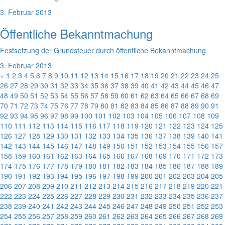
3. Februar 2013
Öffentliche Bekanntmachung
Festsetzung der Grundsteuer durch öffentliche Bekanntmachung
3. Februar 2013
«
1
2
3
4
5
6
7
8
9
10
11
12
13
14
15
16
17
18
19
20
21
22
23
24
25
26
27
28
29
30
31
32
33
34
35
36
37
38
39
40
41
42
43
44
45
46
47
48
49
50
51
52
53
54
55
56
57
58
59
60
61
62
63
64
65
66
67
68
69
70
71
72
73
74
75
76
77
78
79
80
81
82
83
84
85
86
87
88
89
90
91
92
93
94
95
96
97
98
99
100
101
102
103
104
105
106
107
108
109
110
111
112
113
114
115
116
117
118
119
120
121
122
123
124
125
126
127
128
129
130
131
132
133
134
135
136
137
138
139
140
141
142
143
144
145
146
147
148
149
150
151
152
153
154
155
156
157
158
159
160
161
162
163
164
165
166
167
168
169
170
171
172
173
174
175
176
177
178
179
180
181
182
183
184
185
186
187
188
189
190
191
192
193
194
195
196
197
198
199
200
201
202
203
204
205
206
207
208
209
210
211
212
213
214
215
216
217
218
219
220
221
222
223
224
225
226
227
228
229
230
231
232
233
234
235
236
237
238
239
240
241
242
243
244
245
246
247
248
249
250
251
252
253
254
255
256
257
258
259
260
261
262
263
264
265
266
267
268
269