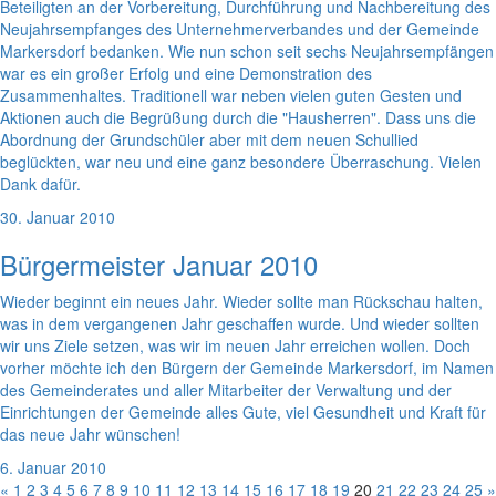
Beteiligten an der Vorbereitung, Durchführung und Nachbereitung des
Neujahrsempfanges des Unternehmerverbandes und der Gemeinde
Markersdorf bedanken. Wie nun schon seit sechs Neujahrsempfängen
war es ein großer Erfolg und eine Demonstration des
Zusammenhaltes. Traditionell war neben vielen guten Gesten und
Aktionen auch die Begrüßung durch die "Hausherren". Dass uns die
Abordnung der Grundschüler aber mit dem neuen Schullied
beglückten, war neu und eine ganz besondere Überraschung. Vielen
Dank dafür.
30. Januar 2010
Bürgermeister Januar 2010
Wieder beginnt ein neues Jahr. Wieder sollte man Rückschau halten,
was in dem vergangenen Jahr geschaffen wurde. Und wieder sollten
wir uns Ziele setzen, was wir im neuen Jahr erreichen wollen. Doch
vorher möchte ich den Bürgern der Gemeinde Markersdorf, im Namen
des Gemeinderates und aller Mitarbeiter der Verwaltung und der
Einrichtungen der Gemeinde alles Gute, viel Gesundheit und Kraft für
das neue Jahr wünschen!
6. Januar 2010
«
1
2
3
4
5
6
7
8
9
10
11
12
13
14
15
16
17
18
19
20
21
22
23
24
25
»