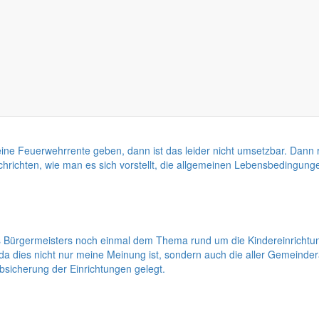
informiert. Ich möchte den Junibeitrag dazu nutzen, den Grundgedanken 
See zu schreiben, der schon bald unser Naherholungszentrum sein soll.
 es eine Feuerwehrrente geben, dann ist das leider nicht umsetzbar. D
hrichten, wie man es sich vorstellt, die allgemeinen Lebensbedingung
Bürgermeisters noch einmal dem Thema rund um die Kindereinrichtun
d da dies nicht nur meine Meinung ist, sondern auch die aller Gemeind
bsicherung der Einrichtungen gelegt.