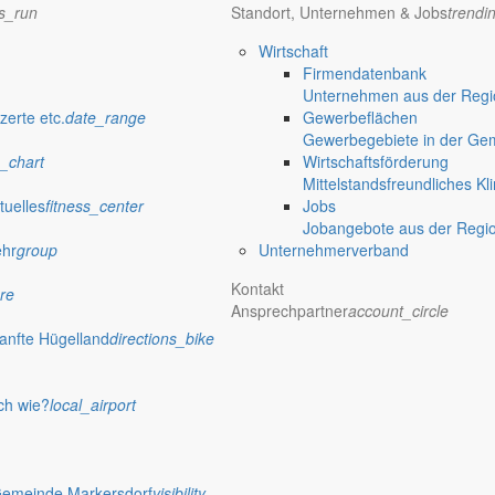
ns_run
Standort, Unternehmen & Jobs
trendi
Wirtschaft
Firmendatenbank
Unternehmen aus der Regio
verwaltung Markersdorf
zerte etc.
date_range
Gewerbeflächen
Gewerbegebiete in der Ge
_chart
Wirtschaftsförderung
Mittelstandsfreundliches Kl
tuelles
fitness_center
Jobs
Jobangebote aus der Regi
ehr
group
Unternehmerverband
Kontakt
re
Ansprechpartner
account_circle
anfte Hügelland
directions_bike
ch wie?
local_airport
 Rathaus
Gemeinde Markersdorf
visibility