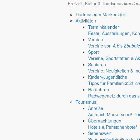
Freizeit, Kultur & Tourismus
directio
Bürgerinformationen, Dokumente & mehr
Dorfmuseum Markersdorf
Aktivitäten
Terminkalender
Öffnungszeiten Rathaus
Gemeinde
Feste, Ausstellungen, Kon
Vereine
Montag:
08:30 – 11:30 Uhr
Vereine von A bis Z
bubble
Dienstag:
08:30 – 11:30 Uhr und 14:00 – 18:00 Uhr
Sport
Mittwoch:
geschlossen
Vereine, Sportstätten & Ak
Donnerstag:
08:30 – 11:30 Uhr und 14:00 – 17:00 Uhr
Senioren
Freitag:
geschlossen
Vereine, Neuigkeiten & m
Außerhalb der Öffnungszeiten können Termine vereinbart werden.
Kinder+Jugendliche
Telefon: 035829 630-0
Tipps für Familien
child_ca
Anschrift: Gemeindeverwaltung Markersdorf,
Radfahren
Kirchstraße 3, 02829 Markersdorf
Radwegenetz durch das s
Homepage: www.markersdorf.de
Tourismus
E-Mail: sekretariat@gemeinde-markersdorf.de
Anreise
Auf nach Markersdorf! Do
Bürgermeister
Aktuelles aus dem
Übernachtungen
Hotels & Pensionen
hotel
Sehenswert
Bürgermeister Oktober 2010
Sehenswürdigkeiten der 