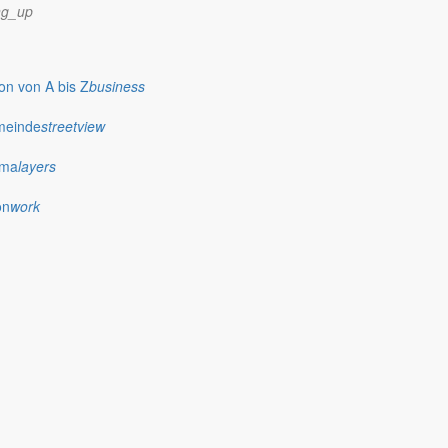
ng_up
n von A bis Z
business
meinde
streetview
ima
layers
on
work