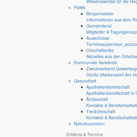
Wissenswertes für die Re
Politik
Bürgermeister
Informationen aus dem R
Gemeinderat
Mitglieder & Tagungen
sup
Ausschüsse
Termine
supervisor_accou
Ortschaftsräte
Aktuelles aus den Ortscha
Kommunale Verbände
Zweckverband Gewerbege
Görlitz-Markersdorf Am H
Gesundheit
Apothekenbereitschaft
Apothekenbereitschaft in G
Ärzteschaft
Kontakte & Bereitschaftsd
Tierärzteschaft
Kontakte & Bereitschaftsd
Notrufnummern
Anliegen A bis Z
Erlebnis & Termine