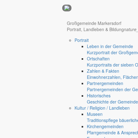
Anzeigen
Großgemeinde Markersdorf
Portrait, Landleben & Bildung
nature
Hotel Manhattan New York
Hotel Nürnberg
Portrait
Regional werben auf markersdorf.de!
anzeigen@gemeinde-markers
Leben in der Gemeinde
Kurzportrait der Großgem
Home
Ortschaften
chevron_right
Bürgerservice
Kurzportraits der sieben 
chevron_right
Rathaus
Zahlen & Fakten
Markersdorf
Einwohnerzahlen, Fläche
Deutsch-Paulsdorf
Partnergemeinden
Holtendorf
Partnergemeinden der Ge
Gersdorf
Historisches
Geschichte der Gemeinde
Friedersdorf
Kultur / Religion / Landleben
Pfaffendorf
Museen
Jauernick-Buschbach
Traditionspflege bäuerlic
Kirchengemeinden
Rathaus
Pfarrgemeinde & Ansprec