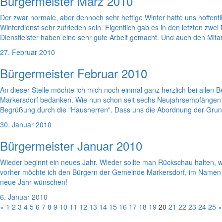
Bürgermeister März 2010
Der zwar normale, aber dennoch sehr heftige Winter hatte uns hoffent
Winterdienst sehr zufrieden sein. Eigentlich gab es in den letzten z
Dienstleister haben eine sehr gute Arbeit gemacht. Und auch den Mit
27. Februar 2010
Bürgermeister Februar 2010
An dieser Stelle möchte ich mich noch einmal ganz herzlich bei all
Markersdorf bedanken. Wie nun schon seit sechs Neujahrsempfängen w
Begrüßung durch die "Hausherren". Dass uns die Abordnung der Grund
30. Januar 2010
Bürgermeister Januar 2010
Wieder beginnt ein neues Jahr. Wieder sollte man Rückschau halten, w
vorher möchte ich den Bürgern der Gemeinde Markersdorf, im Namen de
neue Jahr wünschen!
6. Januar 2010
«
1
2
3
4
5
6
7
8
9
10
11
12
13
14
15
16
17
18
19
20
21
22
23
24
25
»