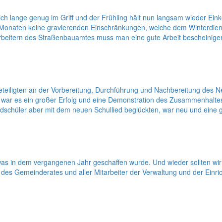
lich lange genug im Griff und der Frühling hält nun langsam wieder Ei
wei Monaten keine gravierenden Einschränkungen, welche dem Winterdie
arbeitern des Straßenbauamtes muss man eine gute Arbeit bescheinigen
en Beteiligten an der Vorbereitung, Durchführung und Nachbereitung 
ar es ein großer Erfolg und eine Demonstration des Zusammenhaltes. 
schüler aber mit dem neuen Schullied beglückten, war neu und eine 
as in dem vergangenen Jahr geschaffen wurde. Und wieder sollten wir 
s Gemeinderates und aller Mitarbeiter der Verwaltung und der Einric