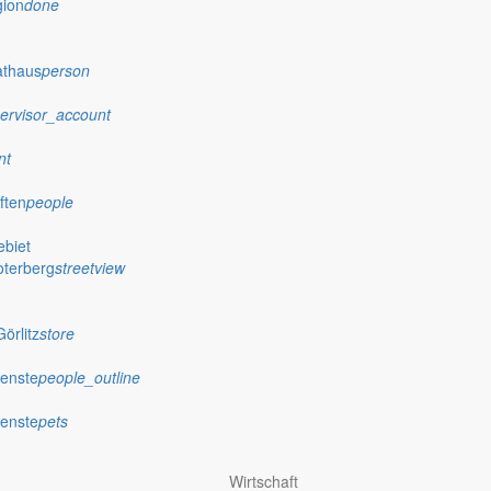
gion
done
athaus
person
ervisor_account
nt
ften
people
biet
oterberg
streetview
örlitz
store
ienste
people_outline
ienste
pets
Wirtschaft