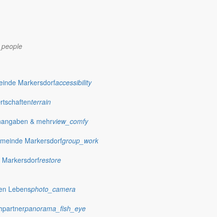
_people
dorf.de
einde Markersdorf
accessibility
Ortschaften
terrain
nangaben & mehr
view_comfy
meinde Markersdorf
group_work
 Markersdorf
restore
hen Lebens
photo_camera
hpartner
panorama_fish_eye