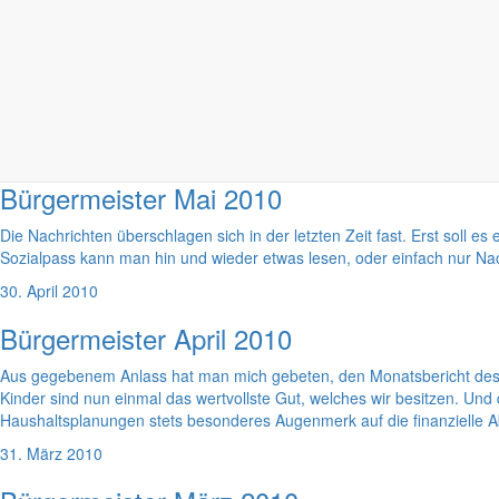
30. Juni 2010
Bürgermeister Juni 2010
Viel wird in der letzten Zeit über die Entwicklung am Berzdorfer See 
unsere Kinder und da bietet es sich förmlich an, über den Berzdorfer 
31. Mai 2010
Bürgermeister Mai 2010
Die Nachrichten überschlagen sich in der letzten Zeit fast. Erst soll
Sozialpass kann man hin und wieder etwas lesen, oder einfach nur Nac
30. April 2010
Bürgermeister April 2010
Aus gegebenem Anlass hat man mich gebeten, den Monatsbericht des 
Kinder sind nun einmal das wertvollste Gut, welches wir besitzen. Un
Haushaltsplanungen stets besonderes Augenmerk auf die finanzielle A
31. März 2010