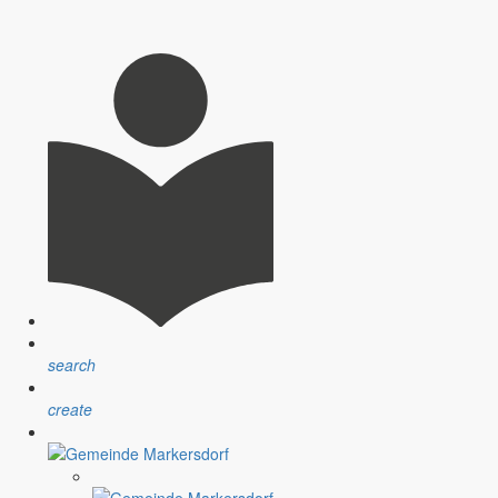
statten Sie mir heute bitte ein paar ganz persönliche Worte. Ich
das Jahrhunderthochwasser, die anderen sprechen über die
0 gemeint.
 Bürgern immer wieder feststellen, dass nur sehr wenige Menschen
search
create
 Südafrika kann nicht darüber hinweg täuschen, dass es in unserem