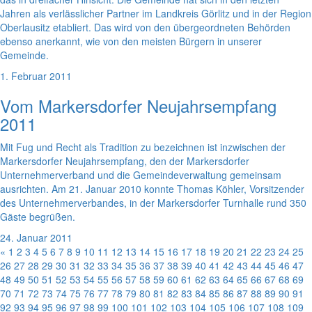
Jahren als verlässlicher Partner im Landkreis Görlitz und in der Region
Oberlausitz etabliert. Das wird von den übergeordneten Behörden
ebenso anerkannt, wie von den meisten Bürgern in unserer
Gemeinde.
1. Februar 2011
Vom Markersdorfer Neujahrsempfang
2011
Mit Fug und Recht als Tradition zu bezeichnen ist inzwischen der
Markersdorfer Neujahrsempfang, den der Markersdorfer
Unternehmerverband und die Gemeindeverwaltung gemeinsam
ausrichten. Am 21. Januar 2010 konnte Thomas Köhler, Vorsitzender
des Unternehmerverbandes, in der Markersdorfer Turnhalle rund 350
Gäste begrüßen.
24. Januar 2011
«
1
2
3
4
5
6
7
8
9
10
11
12
13
14
15
16
17
18
19
20
21
22
23
24
25
26
27
28
29
30
31
32
33
34
35
36
37
38
39
40
41
42
43
44
45
46
47
48
49
50
51
52
53
54
55
56
57
58
59
60
61
62
63
64
65
66
67
68
69
70
71
72
73
74
75
76
77
78
79
80
81
82
83
84
85
86
87
88
89
90
91
92
93
94
95
96
97
98
99
100
101
102
103
104
105
106
107
108
109