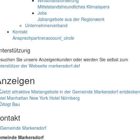
Wirtschaftsförderung
Mittelstandsfreundliches Klima
layers
Jobs
Jobangebote aus der Region
work
Unternehmerverband
Kontakt
Ansprechpartner
account_circle
nterstützung
suchen Sie unsere Anzeigenkunden oder werden Sie selbst zum
terstützer der Webseite markersdorf.de
!
Anzeigen
tel Manhattan New York
Hotel Nürnberg
ontakt
emeinde Markersdorf