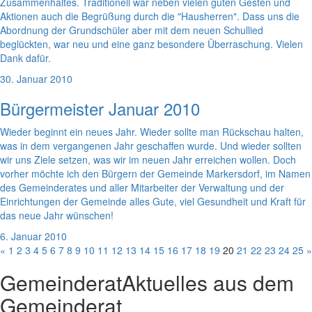
Zusammenhaltes. Traditionell war neben vielen guten Gesten und
Aktionen auch die Begrüßung durch die "Hausherren". Dass uns die
Abordnung der Grundschüler aber mit dem neuen Schullied
beglückten, war neu und eine ganz besondere Überraschung. Vielen
Dank dafür.
30. Januar 2010
Bürgermeister Januar 2010
Wieder beginnt ein neues Jahr. Wieder sollte man Rückschau halten,
was in dem vergangenen Jahr geschaffen wurde. Und wieder sollten
wir uns Ziele setzen, was wir im neuen Jahr erreichen wollen. Doch
vorher möchte ich den Bürgern der Gemeinde Markersdorf, im Namen
des Gemeinderates und aller Mitarbeiter der Verwaltung und der
Einrichtungen der Gemeinde alles Gute, viel Gesundheit und Kraft für
das neue Jahr wünschen!
6. Januar 2010
«
1
2
3
4
5
6
7
8
9
10
11
12
13
14
15
16
17
18
19
20
21
22
23
24
25
»
Gemeinderat
Aktuelles aus dem
Gemeinderat