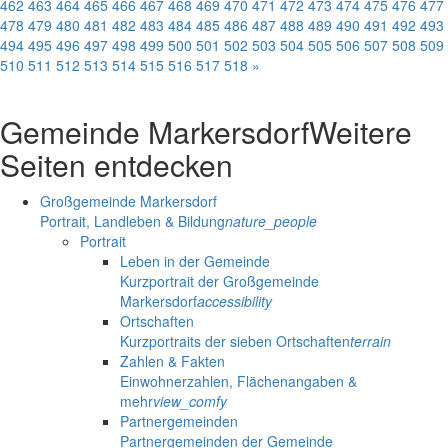
462
463
464
465
466
467
468
469
470
471
472
473
474
475
476
477
478
479
480
481
482
483
484
485
486
487
488
489
490
491
492
493
494
495
496
497
498
499
500
501
502
503
504
505
506
507
508
509
510
511
512
513
514
515
516
517
518
»
Gemeinde Markersdorf
Weitere
Seiten entdecken
Großgemeinde Markersdorf
Portrait, Landleben & Bildung
nature_people
Portrait
Leben in der Gemeinde
Kurzportrait der Großgemeinde
Markersdorf
accessibility
Ortschaften
Kurzportraits der sieben Ortschaften
terrain
Zahlen & Fakten
Einwohnerzahlen, Flächenangaben &
mehr
view_comfy
Partnergemeinden
Partnergemeinden der Gemeinde