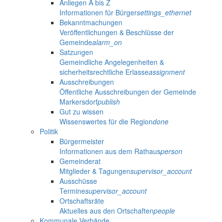
Anliegen A bis Z
Informationen für Bürger
settings_ethernet
Bekanntmachungen
Veröffentlichungen & Beschlüsse der
Gemeinde
alarm_on
Satzungen
Gemeindliche Angelegenheiten &
sicherheitsrechtliche Erlasse
assignment
Ausschreibungen
Öffentliche Ausschreibungen der Gemeinde
Markersdorf
publish
Gut zu wissen
Wissenswertes für die Region
done
Politik
Bürgermeister
Informationen aus dem Rathaus
person
Gemeinderat
Mitglieder & Tagungen
supervisor_account
Ausschüsse
Termine
supervisor_account
Ortschaftsräte
Aktuelles aus den Ortschaften
people
Kommunale Verbände