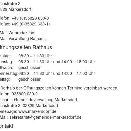
rchstraße 3
829 Markersdorf
lefon: +49 (0)35829 630-0
lefax: +49 (0)35829 630-11
Mail Webredaktion:
Mail Verwaltung Rathaus:
ffnungszeiten Rathaus
ntag:
08:30 – 11:30 Uhr
enstag:
08:30 – 11:30 Uhr und 14:00 – 18:00 Uhr
ttwoch:
geschlossen
nnerstag:
08:30 – 11:30 Uhr und 14:00 – 17:00 Uhr
eitag:
geschlossen
ßerhalb der Öffnungszeiten können Termine vereinbart werden.
lefon: 035829 630-0
schrift: Gemeindeverwaltung Markersdorf,
rchstraße 3, 02829 Markersdorf
mepage: www.markersdorf.de
Mail: sekretariat@gemeinde-markersdorf.de
ontakt