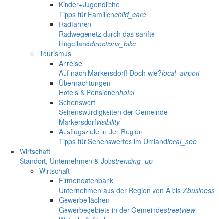
Kinder+Jugendliche
Tipps für Familien
child_care
Radfahren
Radwegenetz durch das sanfte
Hügelland
directions_bike
Tourismus
Anreise
Auf nach Markersdorf! Doch wie?
local_airport
Übernachtungen
Hotels & Pensionen
hotel
Sehenswert
Sehenswürdigkeiten der Gemeinde
Markersdorf
visibility
Ausflugsziele in der Region
Tipps für Sehenswertes im Umland
local_see
Wirtschaft
Standort, Unternehmen & Jobs
trending_up
Wirtschaft
Firmendatenbank
Unternehmen aus der Region von A bis Z
business
Gewerbeflächen
Gewerbegebiete in der Gemeinde
streetview