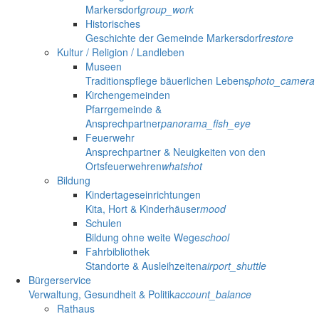
Markersdorf
group_work
Historisches
Geschichte der Gemeinde Markersdorf
restore
Kultur / Religion / Landleben
Museen
Traditionspflege bäuerlichen Lebens
photo_camera
Kirchengemeinden
Pfarrgemeinde &
Ansprechpartner
panorama_fish_eye
Feuerwehr
Ansprechpartner & Neuigkeiten von den
Ortsfeuerwehren
whatshot
Bildung
Kindertageseinrichtungen
Kita, Hort & Kinderhäuser
mood
Schulen
Bildung ohne weite Wege
school
Fahrbibliothek
Standorte & Ausleihzeiten
airport_shuttle
Bürgerservice
Verwaltung, Gesundheit & Politik
account_balance
Rathaus