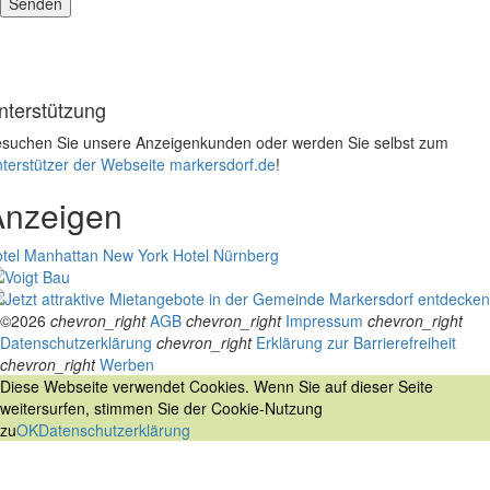
nterstützung
suchen Sie unsere Anzeigenkunden oder werden Sie selbst zum
terstützer der Webseite markersdorf.de
!
Anzeigen
tel Manhattan New York
Hotel Nürnberg
©2026
chevron_right
AGB
chevron_right
Impressum
chevron_right
Datenschutzerklärung
chevron_right
Erklärung zur Barrierefreiheit
chevron_right
Werben
Diese Webseite verwendet Cookies. Wenn Sie auf dieser Seite
weitersurfen, stimmen Sie der Cookie-Nutzung
zu
OK
Datenschutzerklärung