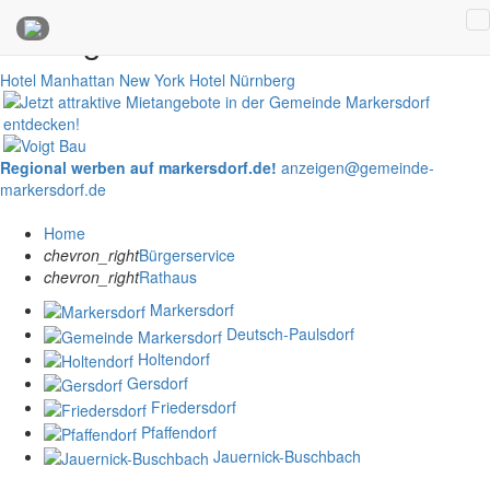
Anzeigen
Hotel Manhattan New York
Hotel Nürnberg
Regional werben auf markersdorf.de!
anzeigen@gemeinde-
markersdorf.de
Home
chevron_right
Bürgerservice
chevron_right
Rathaus
Markersdorf
Deutsch-Paulsdorf
Holtendorf
Gersdorf
Friedersdorf
Pfaffendorf
Jauernick-Buschbach