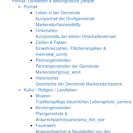
Portrait, Landleben & Bildung
nature_people
Portrait
Leben in der Gemeinde
Kurzportrait der Großgemeinde
Markersdorf
accessibility
Ortschaften
Kurzportraits der sieben Ortschaften
terrain
Zahlen & Fakten
Einwohnerzahlen, Flächenangaben &
mehr
view_comfy
Partnergemeinden
Partnergemeinden der Gemeinde
Markersdorf
group_work
Historisches
Geschichte der Gemeinde Markersdorf
restore
Kultur / Religion / Landleben
Museen
Traditionspflege bäuerlichen Lebens
photo_camera
Kirchengemeinden
Pfarrgemeinde &
Ansprechpartner
panorama_fish_eye
Feuerwehr
Ansprechpartner & Neuigkeiten von den