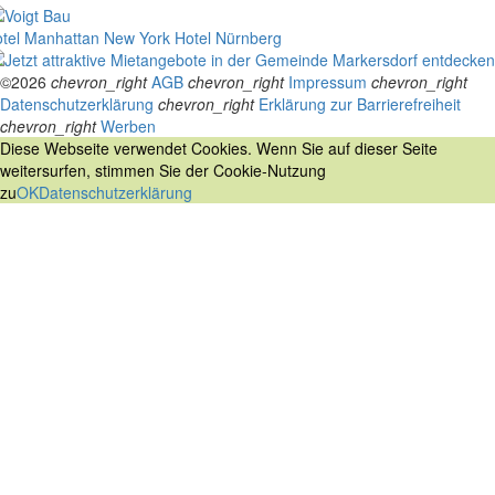
tel Manhattan New York
Hotel Nürnberg
©2026
chevron_right
AGB
chevron_right
Impressum
chevron_right
Datenschutzerklärung
chevron_right
Erklärung zur Barrierefreiheit
chevron_right
Werben
Diese Webseite verwendet Cookies. Wenn Sie auf dieser Seite
weitersurfen, stimmen Sie der Cookie-Nutzung
zu
OK
Datenschutzerklärung