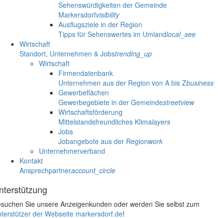
Sehenswürdigkeiten der Gemeinde
Markersdorf
visibility
Ausflugsziele in der Region
Tipps für Sehenswertes im Umland
local_see
Wirtschaft
Standort, Unternehmen & Jobs
trending_up
Wirtschaft
Firmendatenbank
Unternehmen aus der Region von A bis Z
business
Gewerbeflächen
Gewerbegebiete in der Gemeinde
streetview
Wirtschaftsförderung
Mittelstandsfreundliches Klima
layers
Jobs
Jobangebote aus der Region
work
Unternehmerverband
Kontakt
Ansprechpartner
account_circle
nterstützung
suchen Sie unsere Anzeigenkunden oder werden Sie selbst zum
terstützer der Webseite markersdorf.de
!