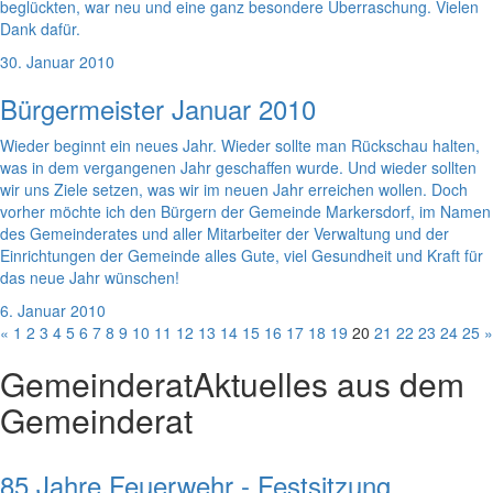
beglückten, war neu und eine ganz besondere Überraschung. Vielen
Dank dafür.
30. Januar 2010
Bürgermeister Januar 2010
Wieder beginnt ein neues Jahr. Wieder sollte man Rückschau halten,
was in dem vergangenen Jahr geschaffen wurde. Und wieder sollten
wir uns Ziele setzen, was wir im neuen Jahr erreichen wollen. Doch
vorher möchte ich den Bürgern der Gemeinde Markersdorf, im Namen
des Gemeinderates und aller Mitarbeiter der Verwaltung und der
Einrichtungen der Gemeinde alles Gute, viel Gesundheit und Kraft für
das neue Jahr wünschen!
6. Januar 2010
«
1
2
3
4
5
6
7
8
9
10
11
12
13
14
15
16
17
18
19
20
21
22
23
24
25
»
Gemeinderat
Aktuelles aus dem
Gemeinderat
85 Jahre Feuerwehr - Festsitzung