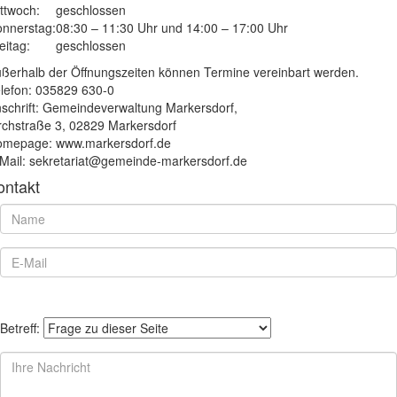
ttwoch:
geschlossen
nnerstag:
08:30 – 11:30 Uhr und 14:00 – 17:00 Uhr
eitag:
geschlossen
ßerhalb der Öffnungszeiten können Termine vereinbart werden.
lefon: 035829 630-0
schrift: Gemeindeverwaltung Markersdorf,
rchstraße 3, 02829 Markersdorf
mepage: www.markersdorf.de
Mail: sekretariat@gemeinde-markersdorf.de
ontakt
Betreff: