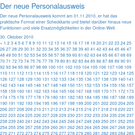
Der neue Personalausweis
Der neue Personalausweis kommt am 01.11.2010, er hat das
praktische Format einer Scheckkarte und bietet darüber hinaus neue
Funktionen und viele Ersatzmöglichkeiten in der Online-Welt.
30. Oktober 2010
«
1
2
3
4
5
6
7
8
9
10
11
12
13
14
15
16
17
18
19
20
21
22
23
24
25
26
27
28
29
30
31
32
33
34
35
36
37
38
39
40
41
42
43
44
45
46
47
48
49
50
51
52
53
54
55
56
57
58
59
60
61
62
63
64
65
66
67
68
69
70
71
72
73
74
75
76
77
78
79
80
81
82
83
84
85
86
87
88
89
90
91
92
93
94
95
96
97
98
99
100
101
102
103
104
105
106
107
108
109
110
111
112
113
114
115
116
117
118
119
120
121
122
123
124
125
126
127
128
129
130
131
132
133
134
135
136
137
138
139
140
141
142
143
144
145
146
147
148
149
150
151
152
153
154
155
156
157
158
159
160
161
162
163
164
165
166
167
168
169
170
171
172
173
174
175
176
177
178
179
180
181
182
183
184
185
186
187
188
189
190
191
192
193
194
195
196
197
198
199
200
201
202
203
204
205
206
207
208
209
210
211
212
213
214
215
216
217
218
219
220
221
222
223
224
225
226
227
228
229
230
231
232
233
234
235
236
237
238
239
240
241
242
243
244
245
246
247
248
249
250
251
252
253
254
255
256
257
258
259
260
261
262
263
264
265
266
267
268
269
270
271
272
273
274
275
276
277
278
279
280
281
282
283
284
285