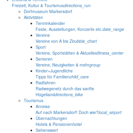
Freizeit, Kultur & Tourismus
directions_run
Dorfmuseum Markersdorf
Aktivitäten
Terminkalender
Feste, Ausstellungen, Konzerte etc.
date_range
Vereine
Vereine von A bis Z
bubble_chart
Sport
Vereine, Sportstätten & Aktuelles
fitness_center
Senioren
Vereine, Neuigkeiten & mehr
group
Kinder+Jugendliche
Tipps für Familien
child_care
Radfahren
Radwegenetz durch das sanfte
Hügelland
directions_bike
Tourismus
Anreise
Auf nach Markersdorf! Doch wie?
local_airport
Übernachtungen
Hotels & Pensionen
hotel
Sehenswert