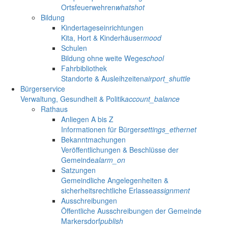
Ortsfeuerwehren
whatshot
Bildung
Kindertageseinrichtungen
Kita, Hort & Kinderhäuser
mood
Schulen
Bildung ohne weite Wege
school
Fahrbibliothek
Standorte & Ausleihzeiten
airport_shuttle
Bürgerservice
Verwaltung, Gesundheit & Politik
account_balance
Rathaus
Anliegen A bis Z
Informationen für Bürger
settings_ethernet
Bekanntmachungen
Veröffentlichungen & Beschlüsse der
Gemeinde
alarm_on
Satzungen
Gemeindliche Angelegenheiten &
sicherheitsrechtliche Erlasse
assignment
Ausschreibungen
Öffentliche Ausschreibungen der Gemeinde
Markersdorf
publish