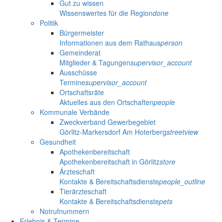
Gut zu wissen
Wissenswertes für die Region
done
Politik
Bürgermeister
Informationen aus dem Rathaus
person
Gemeinderat
Mitglieder & Tagungen
supervisor_account
Ausschüsse
Termine
supervisor_account
Ortschaftsräte
Aktuelles aus den Ortschaften
people
Kommunale Verbände
Zweckverband Gewerbegebiet
Görlitz-Markersdorf Am Hoterberg
streetview
Gesundheit
Apothekenbereitschaft
Apothekenbereitschaft in Görlitz
store
Ärzteschaft
Kontakte & Bereitschaftsdienste
people_outline
Tierärzteschaft
Kontakte & Bereitschaftsdienste
pets
Notrufnummern
Erlebnis & Termine