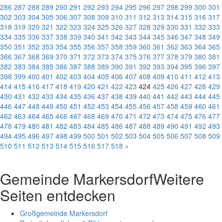
286
287
288
289
290
291
292
293
294
295
296
297
298
299
300
301
302
303
304
305
306
307
308
309
310
311
312
313
314
315
316
317
318
319
320
321
322
323
324
325
326
327
328
329
330
331
332
333
334
335
336
337
338
339
340
341
342
343
344
345
346
347
348
349
350
351
352
353
354
355
356
357
358
359
360
361
362
363
364
365
366
367
368
369
370
371
372
373
374
375
376
377
378
379
380
381
382
383
384
385
386
387
388
389
390
391
392
393
394
395
396
397
398
399
400
401
402
403
404
405
406
407
408
409
410
411
412
413
414
415
416
417
418
419
420
421
422
423
424
425
426
427
428
429
430
431
432
433
434
435
436
437
438
439
440
441
442
443
444
445
446
447
448
449
450
451
452
453
454
455
456
457
458
459
460
461
462
463
464
465
466
467
468
469
470
471
472
473
474
475
476
477
478
479
480
481
482
483
484
485
486
487
488
489
490
491
492
493
494
495
496
497
498
499
500
501
502
503
504
505
506
507
508
509
510
511
512
513
514
515
516
517
518
»
Gemeinde Markersdorf
Weitere
Seiten entdecken
Großgemeinde Markersdorf