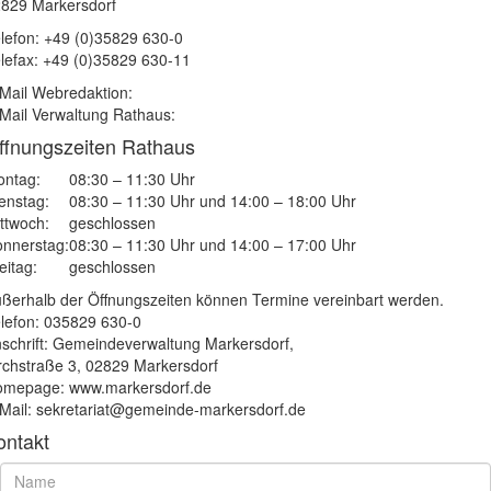
829 Markersdorf
lefon: +49 (0)35829 630-0
lefax: +49 (0)35829 630-11
Mail Webredaktion:
Mail Verwaltung Rathaus:
ffnungszeiten Rathaus
ntag:
08:30 – 11:30 Uhr
enstag:
08:30 – 11:30 Uhr und 14:00 – 18:00 Uhr
ttwoch:
geschlossen
nnerstag:
08:30 – 11:30 Uhr und 14:00 – 17:00 Uhr
eitag:
geschlossen
ßerhalb der Öffnungszeiten können Termine vereinbart werden.
lefon: 035829 630-0
schrift: Gemeindeverwaltung Markersdorf,
rchstraße 3, 02829 Markersdorf
mepage: www.markersdorf.de
Mail: sekretariat@gemeinde-markersdorf.de
ontakt