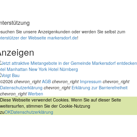
nterstützung
suchen Sie unsere Anzeigenkunden oder werden Sie selbst zum
terstützer der Webseite markersdorf.de
!
Anzeigen
tel Manhattan New York
Hotel Nürnberg
©2026
chevron_right
AGB
chevron_right
Impressum
chevron_right
Datenschutzerklärung
chevron_right
Erklärung zur Barrierefreiheit
chevron_right
Werben
Diese Webseite verwendet Cookies. Wenn Sie auf dieser Seite
weitersurfen, stimmen Sie der Cookie-Nutzung
zu
OK
Datenschutzerklärung