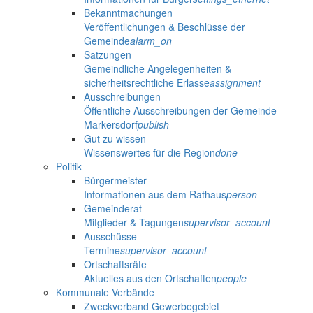
Bekanntmachungen
Veröffentlichungen & Beschlüsse der
Gemeinde
alarm_on
Satzungen
Gemeindliche Angelegenheiten &
sicherheitsrechtliche Erlasse
assignment
Ausschreibungen
Öffentliche Ausschreibungen der Gemeinde
Markersdorf
publish
Gut zu wissen
Wissenswertes für die Region
done
Politik
Bürgermeister
Informationen aus dem Rathaus
person
Gemeinderat
Mitglieder & Tagungen
supervisor_account
Ausschüsse
Termine
supervisor_account
Ortschaftsräte
Aktuelles aus den Ortschaften
people
Kommunale Verbände
Zweckverband Gewerbegebiet