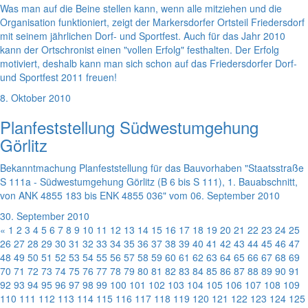
Was man auf die Beine stellen kann, wenn alle mitziehen und die
Organisation funktioniert, zeigt der Markersdorfer Ortsteil Friedersdorf
mit seinem jährlichen Dorf- und Sportfest. Auch für das Jahr 2010
kann der Ortschronist einen "vollen Erfolg" festhalten. Der Erfolg
motiviert, deshalb kann man sich schon auf das Friedersdorfer Dorf-
und Sportfest 2011 freuen!
8. Oktober 2010
Planfeststellung Südwestumgehung
Görlitz
Bekanntmachung Planfeststellung für das Bauvorhaben "Staatsstraße
S 111a - Südwestumgehung Görlitz (B 6 bis S 111), 1. Bauabschnitt,
von ANK 4855 183 bis ENK 4855 036" vom 06. September 2010
30. September 2010
«
1
2
3
4
5
6
7
8
9
10
11
12
13
14
15
16
17
18
19
20
21
22
23
24
25
26
27
28
29
30
31
32
33
34
35
36
37
38
39
40
41
42
43
44
45
46
47
48
49
50
51
52
53
54
55
56
57
58
59
60
61
62
63
64
65
66
67
68
69
70
71
72
73
74
75
76
77
78
79
80
81
82
83
84
85
86
87
88
89
90
91
92
93
94
95
96
97
98
99
100
101
102
103
104
105
106
107
108
109
110
111
112
113
114
115
116
117
118
119
120
121
122
123
124
125