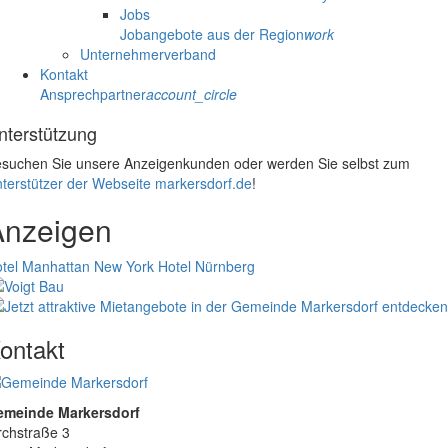
Jobs
Jobangebote aus der Region
work
Unternehmerverband
Kontakt
Ansprechpartner
account_circle
nterstützung
suchen Sie unsere Anzeigenkunden oder werden Sie selbst zum
terstützer der Webseite markersdorf.de
!
Anzeigen
tel Manhattan New York
Hotel Nürnberg
ontakt
emeinde Markersdorf
rchstraße 3