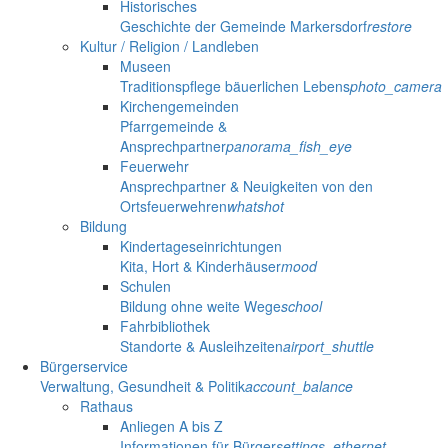
Historisches
Geschichte der Gemeinde Markersdorf
restore
Kultur / Religion / Landleben
Museen
Traditionspflege bäuerlichen Lebens
photo_camera
Kirchengemeinden
Pfarrgemeinde &
Ansprechpartner
panorama_fish_eye
Feuerwehr
Ansprechpartner & Neuigkeiten von den
Ortsfeuerwehren
whatshot
Bildung
Kindertageseinrichtungen
Kita, Hort & Kinderhäuser
mood
Schulen
Bildung ohne weite Wege
school
Fahrbibliothek
Standorte & Ausleihzeiten
airport_shuttle
Bürgerservice
Verwaltung, Gesundheit & Politik
account_balance
Rathaus
Anliegen A bis Z
Informationen für Bürger
settings_ethernet