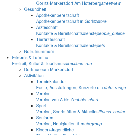
Görlitz-Markersdorf Am Hoterberg
streetview
Gesundheit
Apothekenbereitschaft
Apothekenbereitschaft in Görlitz
store
Ärzteschaft
Kontakte & Bereitschaftsdienste
people_outline
Tierärzteschaft
Kontakte & Bereitschaftsdienste
pets
Notrufnummern
Erlebnis & Termine
Freizeit, Kultur & Tourismus
directions_run
Dorfmuseum Markersdorf
Aktivitäten
Terminkalender
Feste, Ausstellungen, Konzerte etc.
date_range
Vereine
Vereine von A bis Z
bubble_chart
Sport
Vereine, Sportstätten & Aktuelles
fitness_center
Senioren
Vereine, Neuigkeiten & mehr
group
Kinder+Jugendliche