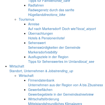
Tipps für Familien
child_care
Radfahren
Radwegenetz durch das sanfte
Hügelland
directions_bike
Tourismus
Anreise
Auf nach Markersdorf! Doch wie?
local_airport
Übernachtungen
Hotels & Pensionen
hotel
Sehenswert
Sehenswürdigkeiten der Gemeinde
Markersdorf
visibility
Ausflugsziele in der Region
Tipps für Sehenswertes im Umland
local_see
Wirtschaft
Standort, Unternehmen & Jobs
trending_up
Wirtschaft
Firmendatenbank
Unternehmen aus der Region von A bis Z
business
Gewerbeflächen
Gewerbegebiete in der Gemeinde
streetview
Wirtschaftsförderung
Mittelstandsfreundliches Klima
layers