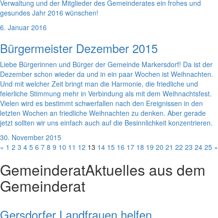
Verwaltung und der Mitglieder des Gemeinderates ein frohes und
gesundes Jahr 2016 wünschen!
6. Januar 2016
Bürgermeister Dezember 2015
Liebe Bürgerinnen und Bürger der Gemeinde Markersdorf! Da ist der
Dezember schon wieder da und in ein paar Wochen ist Weihnachten.
Und mit welcher Zeit bringt man die Harmonie, die friedliche und
feierliche Stimmung mehr in Verbindung als mit dem Weihnachtsfest.
Vielen wird es bestimmt schwerfallen nach den Ereignissen in den
letzten Wochen an friedliche Weihnachten zu denken. Aber gerade
jetzt sollten wir uns einfach auch auf die Besinnlichkeit konzentrieren.
30. November 2015
«
1
2
3
4
5
6
7
8
9
10
11
12
13
14
15
16
17
18
19
20
21
22
23
24
25
»
Gemeinderat
Aktuelles aus dem
Gemeinderat
Gersdorfer Landfrauen helfen