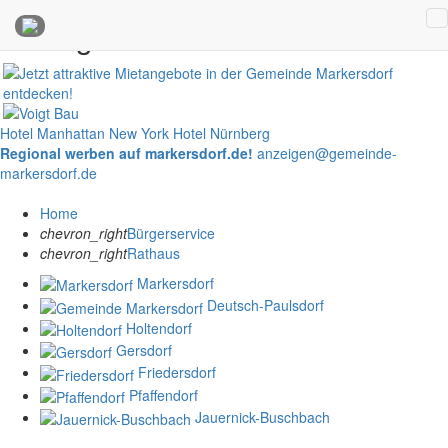
Anzeigen
Hotel Manhattan New York
Hotel Nürnberg
Regional werben auf markersdorf.de!
anzeigen@gemeinde-
markersdorf.de
Home
chevron_right
Bürgerservice
chevron_right
Rathaus
Markersdorf
Deutsch-Paulsdorf
Holtendorf
Gersdorf
Friedersdorf
Pfaffendorf
Jauernick-Buschbach