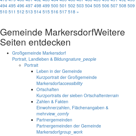
494
495
496
497
498
499
500
501
502
503
504
505
506
507
508
509
510
511
512
513
514
515
516
517
518
»
Gemeinde Markersdorf
Weitere
Seiten entdecken
Großgemeinde Markersdorf
Portrait, Landleben & Bildung
nature_people
Portrait
Leben in der Gemeinde
Kurzportrait der Großgemeinde
Markersdorf
accessibility
Ortschaften
Kurzportraits der sieben Ortschaften
terrain
Zahlen & Fakten
Einwohnerzahlen, Flächenangaben &
mehr
view_comfy
Partnergemeinden
Partnergemeinden der Gemeinde
Markersdorf
group_work