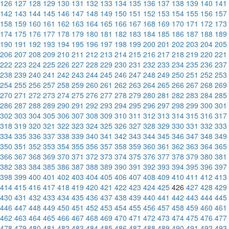
126
127
128
129
130
131
132
133
134
135
136
137
138
139
140
141
142
143
144
145
146
147
148
149
150
151
152
153
154
155
156
157
158
159
160
161
162
163
164
165
166
167
168
169
170
171
172
173
174
175
176
177
178
179
180
181
182
183
184
185
186
187
188
189
190
191
192
193
194
195
196
197
198
199
200
201
202
203
204
205
206
207
208
209
210
211
212
213
214
215
216
217
218
219
220
221
222
223
224
225
226
227
228
229
230
231
232
233
234
235
236
237
238
239
240
241
242
243
244
245
246
247
248
249
250
251
252
253
254
255
256
257
258
259
260
261
262
263
264
265
266
267
268
269
270
271
272
273
274
275
276
277
278
279
280
281
282
283
284
285
286
287
288
289
290
291
292
293
294
295
296
297
298
299
300
301
302
303
304
305
306
307
308
309
310
311
312
313
314
315
316
317
318
319
320
321
322
323
324
325
326
327
328
329
330
331
332
333
334
335
336
337
338
339
340
341
342
343
344
345
346
347
348
349
350
351
352
353
354
355
356
357
358
359
360
361
362
363
364
365
366
367
368
369
370
371
372
373
374
375
376
377
378
379
380
381
382
383
384
385
386
387
388
389
390
391
392
393
394
395
396
397
398
399
400
401
402
403
404
405
406
407
408
409
410
411
412
413
414
415
416
417
418
419
420
421
422
423
424
425
426
427
428
429
430
431
432
433
434
435
436
437
438
439
440
441
442
443
444
445
446
447
448
449
450
451
452
453
454
455
456
457
458
459
460
461
462
463
464
465
466
467
468
469
470
471
472
473
474
475
476
477
478
479
480
481
482
483
484
485
486
487
488
489
490
491
492
493