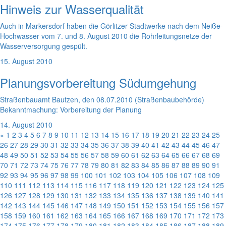
Hinweis zur Wasserqualität
Auch in Markersdorf haben die Görlitzer Stadtwerke nach dem Neiße-
Hochwasser vom 7. und 8. August 2010 die Rohrleitungsnetze der
Wasserversorgung gespült.
15. August 2010
Planungsvorbereitung Südumgehung
Straßenbauamt Bautzen, den 08.07.2010 (Straßenbaubehörde)
Bekanntmachung: Vorbereitung der Planung
14. August 2010
«
1
2
3
4
5
6
7
8
9
10
11
12
13
14
15
16
17
18
19
20
21
22
23
24
25
26
27
28
29
30
31
32
33
34
35
36
37
38
39
40
41
42
43
44
45
46
47
48
49
50
51
52
53
54
55
56
57
58
59
60
61
62
63
64
65
66
67
68
69
70
71
72
73
74
75
76
77
78
79
80
81
82
83
84
85
86
87
88
89
90
91
92
93
94
95
96
97
98
99
100
101
102
103
104
105
106
107
108
109
110
111
112
113
114
115
116
117
118
119
120
121
122
123
124
125
126
127
128
129
130
131
132
133
134
135
136
137
138
139
140
141
142
143
144
145
146
147
148
149
150
151
152
153
154
155
156
157
158
159
160
161
162
163
164
165
166
167
168
169
170
171
172
173
174
175
176
177
178
179
180
181
182
183
184
185
186
187
188
189