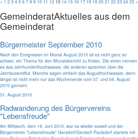
«
1
2
3
4
5
6
7
8
9
10
11
12
13
14
15
16
17
18
19
20
21
22
23
24
25
»
Gemeinderat
Aktuelles aus dem
Gemeinderat
Bürgermeister September 2010
Nach den Ereignissen im Monat August 2010 ist es nicht ganz so
schwer, ein Thema für den Monatsbericht zu finden. Die einen nennen
es das Jahrhunderthochwasser, die anderen sprechen über die
Jahrtausendflut. Manche sagen einfach das Augusthochwasser, denn
längst ist nicht mehr nur das Wochenende vom 07. und 08. August
2010 gemeint.
31. August 2010
Radwanderung des Bürgervereins
"Lebensfreude"
Am Mittwoch, dem 16. Juni 2010, war es wieder soweit und der
Bürgerverein "Lebensfreude" Gersdorf/Deutsch Paulsdorf startete mit