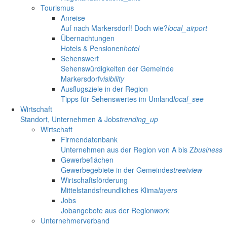
Tourismus
Anreise
Auf nach Markersdorf! Doch wie?
local_airport
Übernachtungen
Hotels & Pensionen
hotel
Sehenswert
Sehenswürdigkeiten der Gemeinde
Markersdorf
visibility
Ausflugsziele in der Region
Tipps für Sehenswertes im Umland
local_see
Wirtschaft
Standort, Unternehmen & Jobs
trending_up
Wirtschaft
Firmendatenbank
Unternehmen aus der Region von A bis Z
business
Gewerbeflächen
Gewerbegebiete in der Gemeinde
streetview
Wirtschaftsförderung
Mittelstandsfreundliches Klima
layers
Jobs
Jobangebote aus der Region
work
Unternehmerverband