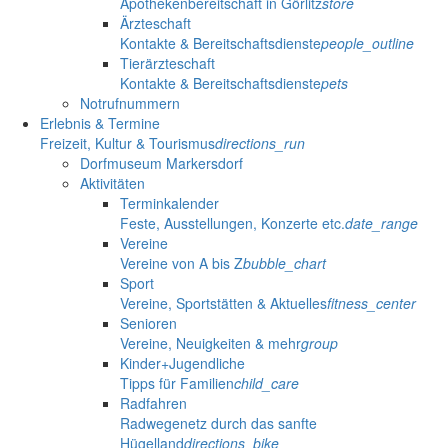
Apothekenbereitschaft in Görlitz
store
Ärzteschaft
Kontakte & Bereitschaftsdienste
people_outline
Tierärzteschaft
Kontakte & Bereitschaftsdienste
pets
Notrufnummern
Erlebnis & Termine
Freizeit, Kultur & Tourismus
directions_run
Dorfmuseum Markersdorf
Aktivitäten
Terminkalender
Feste, Ausstellungen, Konzerte etc.
date_range
Vereine
Vereine von A bis Z
bubble_chart
Sport
Vereine, Sportstätten & Aktuelles
fitness_center
Senioren
Vereine, Neuigkeiten & mehr
group
Kinder+Jugendliche
Tipps für Familien
child_care
Radfahren
Radwegenetz durch das sanfte
Hügelland
directions_bike