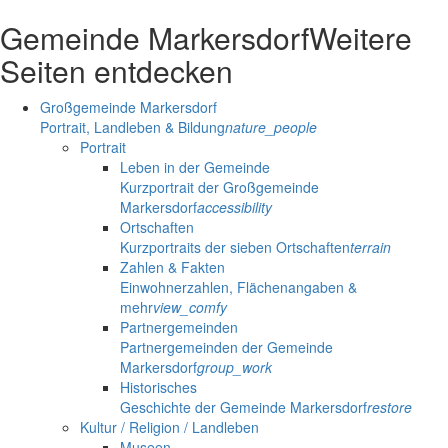
Gemeinde Markersdorf
Weitere
Seiten entdecken
Großgemeinde Markersdorf
Portrait, Landleben & Bildung
nature_people
Portrait
Leben in der Gemeinde
Kurzportrait der Großgemeinde
Markersdorf
accessibility
Ortschaften
Kurzportraits der sieben Ortschaften
terrain
Zahlen & Fakten
Einwohnerzahlen, Flächenangaben &
mehr
view_comfy
Partnergemeinden
Partnergemeinden der Gemeinde
Markersdorf
group_work
Historisches
Geschichte der Gemeinde Markersdorf
restore
Kultur / Religion / Landleben
Museen