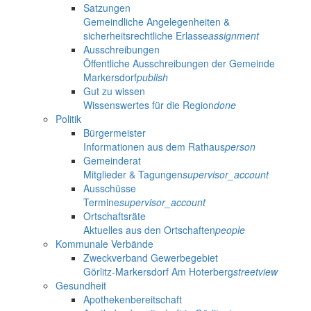
Satzungen
Gemeindliche Angelegenheiten &
sicherheitsrechtliche Erlasse
assignment
Ausschreibungen
Öffentliche Ausschreibungen der Gemeinde
Markersdorf
publish
Gut zu wissen
Wissenswertes für die Region
done
Politik
Bürgermeister
Informationen aus dem Rathaus
person
Gemeinderat
Mitglieder & Tagungen
supervisor_account
Ausschüsse
Termine
supervisor_account
Ortschaftsräte
Aktuelles aus den Ortschaften
people
Kommunale Verbände
Zweckverband Gewerbegebiet
Görlitz-Markersdorf Am Hoterberg
streetview
Gesundheit
Apothekenbereitschaft