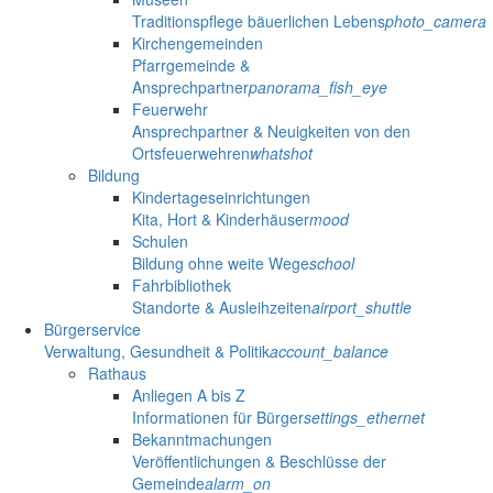
Traditionspflege bäuerlichen Lebens
photo_camera
Kirchengemeinden
Pfarrgemeinde &
Ansprechpartner
panorama_fish_eye
Feuerwehr
Ansprechpartner & Neuigkeiten von den
Ortsfeuerwehren
whatshot
Bildung
Kindertageseinrichtungen
Kita, Hort & Kinderhäuser
mood
Schulen
Bildung ohne weite Wege
school
Fahrbibliothek
Standorte & Ausleihzeiten
airport_shuttle
Bürgerservice
Verwaltung, Gesundheit & Politik
account_balance
Rathaus
Anliegen A bis Z
Informationen für Bürger
settings_ethernet
Bekanntmachungen
Veröffentlichungen & Beschlüsse der
Gemeinde
alarm_on