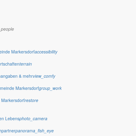
_people
dorf.de
einde Markersdorf
accessibility
Ortschaften
terrain
nangaben & mehr
view_comfy
meinde Markersdorf
group_work
 Markersdorf
restore
hen Lebens
photo_camera
hpartner
panorama_fish_eye