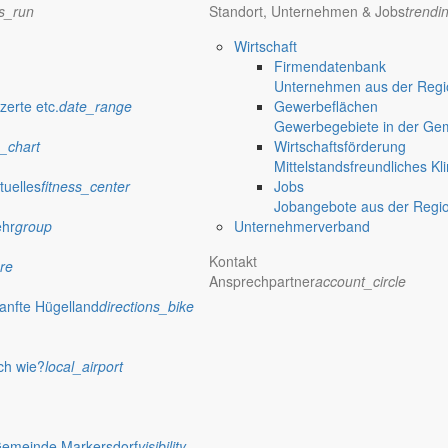
ns_run
Standort, Unternehmen & Jobs
trendi
Wirtschaft
Firmendatenbank
Unternehmen aus der Regio
verwaltung Markersdorf
zerte etc.
date_range
Gewerbeflächen
Gewerbegebiete in der Ge
_chart
Wirtschaftsförderung
Mittelstandsfreundliches Kl
tuelles
fitness_center
Jobs
Jobangebote aus der Regi
ehr
group
Unternehmerverband
Kontakt
re
Ansprechpartner
account_circle
anfte Hügelland
directions_bike
ch wie?
local_airport
 Rathaus
Gemeinde Markersdorf
visibility