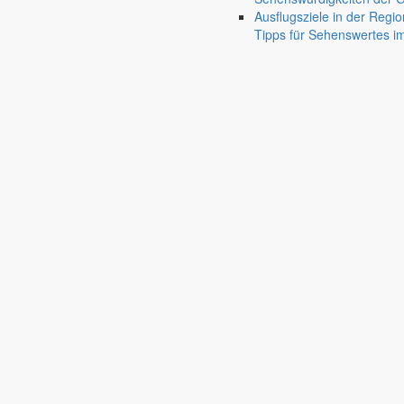
Bürgermeister März 2023
Ausflugsziele in der Regio
Tipps für Sehenswertes 
Bürgermeister Silvio Renger berichtet von der Gemeinderatssitzung im
1. März 2023
Wohnraum entsteht
Bürgermeister Februar 2023
Das Jahr 2023 hat mit spektakulären Feuerwerken begonnen – in Marke
1. Februar 2023
Neujahrsempfang in Markersdorf
Neujahrsansprache 2023 des Markersdorf
Rede des Bürgermeisters Silvio Renger anlässlich des gemeinsamen
23. Januar 2023
Lebendige Gemeindepartnerschaften
Bürgermeister Januar 2023
Anfang Dezember 2022 waren die Partnergemeinden aus Polen und Ts