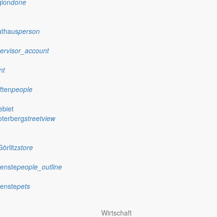
gion
done
athaus
person
ervisor_account
nt
ften
people
biet
oterberg
streetview
örlitz
store
ienste
people_outline
ienste
pets
Wirtschaft