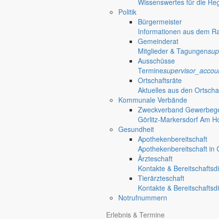
Wissenswertes für die Re
Politik
Bürgermeister
Informationen aus dem R
Gemeinderat
Mitglieder & Tagungen
sup
Ausschüsse
Termine
supervisor_accou
Ortschaftsräte
Aktuelles aus den Ortscha
Kommunale Verbände
Zweckverband Gewerbege
Görlitz-Markersdorf Am H
Gesundheit
Apothekenbereitschaft
Apothekenbereitschaft in G
Ärzteschaft
Kontakte & Bereitschaftsd
Tierärzteschaft
Kontakte & Bereitschaftsd
Notrufnummern
Erlebnis & Termine