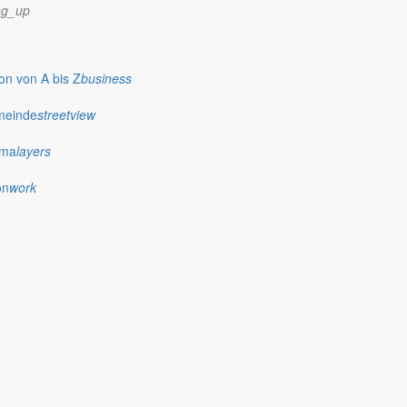
ng_up
Verfahrensvorschriften und Gebühren
n von A bis Z
business
meinde
streetview
ima
layers
on
work