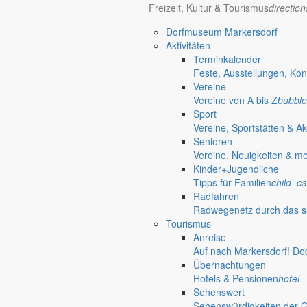
Freizeit, Kultur & Tourismus
directio
Dorfmuseum Markersdorf
Aktivitäten
Terminkalender
Öffnungszeiten Rathaus
Gemeinde
Feste, Ausstellungen, Kon
Vereine
Montag:
08:30 – 11:30 Uhr
Vereine von A bis Z
bubble
Dienstag:
08:30 – 11:30 Uhr und 14:00 – 18:00 Uhr
Sport
Mittwoch:
geschlossen
Vereine, Sportstätten & Ak
Donnerstag:
08:30 – 11:30 Uhr und 14:00 – 17:00 Uhr
Senioren
Freitag:
geschlossen
Vereine, Neuigkeiten & m
Außerhalb der Öffnungszeiten können Termine vereinbart werden.
Kinder+Jugendliche
Telefon: 035829 630-0
Tipps für Familien
child_ca
Anschrift: Gemeindeverwaltung Markersdorf,
Radfahren
Kirchstraße 3, 02829 Markersdorf
Radwegenetz durch das s
Homepage: www.markersdorf.de
Tourismus
E-Mail: sekretariat@gemeinde-markersdorf.de
Anreise
Auf nach Markersdorf! Do
Bürgermeister
Aktuelles aus dem
Übernachtungen
Hotels & Pensionen
hotel
Aus dem Rathaus
Sehenswert
Sehenswürdigkeiten der 