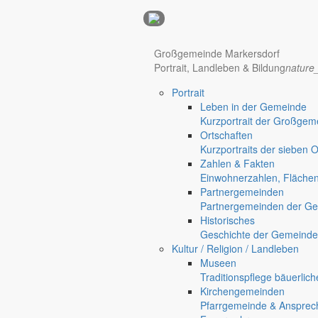
Anzeigen
Großgemeinde Markersdorf
Hotel Manhattan New York
Hotel Nürnberg
Portrait, Landleben & Bildung
nature
Portrait
Regional werben auf markersdorf.de!
anzeigen@gemeinde-markers
Leben in der Gemeinde
Kurzportrait der Großgem
Home
Ortschaften
chevron_right
Bürgerservice
Kurzportraits der sieben 
chevron_right
Rathaus
Zahlen & Fakten
Markersdorf
Einwohnerzahlen, Fläche
Deutsch-Paulsdorf
Partnergemeinden
Holtendorf
Partnergemeinden der Ge
Gersdorf
Historisches
Geschichte der Gemeinde
Friedersdorf
Kultur / Religion / Landleben
Pfaffendorf
Museen
Jauernick-Buschbach
Traditionspflege bäuerlic
Kirchengemeinden
Rathaus
Pfarrgemeinde & Ansprec