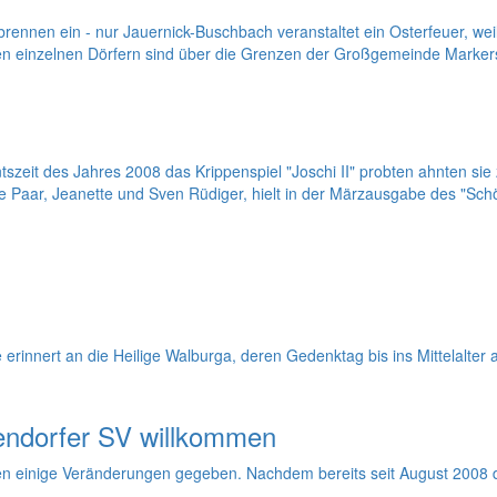
ennen ein - nur Jauernick-Buschbach veranstaltet ein Osterfeuer, weil
en einzelnen Dörfern sind über die Grenzen der Großgemeinde Markersdo
szeit des Jahres 2008 das Krippenspiel "Joschi II" probten ahnten sie
e Paar, Jeanette und Sven Rüdiger, hielt in der Märzausgabe des "Sch
 erinnert an die Heilige Walburga, deren Gedenktag bis ins Mittelalter
tendorfer SV willkommen
ten einige Veränderungen gegeben. Nachdem bereits seit August 2008 d