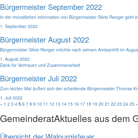
Bürgermeister September 2022
In der monatlichen information von Bürgermeister Silvio Renger geht e
1. September 2022
Bürgermeister August 2022
Bürgermeister Silvio Renger möchte nach seinem Amtsantritt im August
1. August 2022
Dank für Vertrauen und Zusammenarbeit
Bürgermeister Juli 2022
Zum letzten Mal äußert sich der scheidende Bürgermeister Thomas Kna
1. Juli 2022
«
1
2
3
4
5
6
7
8
9
10
11
12
13
14
15
16
17
18
19
20
21
22
23
24
25
»
Gemeinderat
Aktuelles aus dem 
Übersicht der Walpurgisfeuer