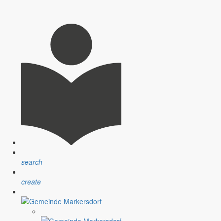
Gemeinde.
r die Bautätigkeit und nimmt Stellung zum neuen Busfahrplan.
rbandes Markersdorf e.V.
search
create
n Vorhaben im Jahr 2023.