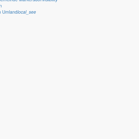
n
im Umland
local_see
 Februar, einer Stellenausschreibung und weiteren Aktivitäten in der 
rsdorf ohne Zwischenfälle. Bürgermeister Silvio Renger berichtet übe
er Bürgermeisters
 Neujahrsempfangs der Gemeinde Markersdorf und des Unternehmerve
chechien zu Gast in Markersdorf. Hauptthema waren die gemeinsame