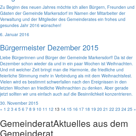
Zu Beginn des neuen Jahres möchte ich allen Bürgern, Freunden und
Gästen der Gemeinde Markersdorf im Namen der Mitarbeiter der
Verwaltung und der Mitglieder des Gemeinderates ein frohes und
gesundes Jahr 2016 wünschen!
6. Januar 2016
Bürgermeister Dezember 2015
Liebe Bürgerinnen und Bürger der Gemeinde Markersdorf! Da ist der
Dezember schon wieder da und in ein paar Wochen ist Weihnachten.
Und mit welcher Zeit bringt man die Harmonie, die friedliche und
feierliche Stimmung mehr in Verbindung als mit dem Weihnachtsfest.
Vielen wird es bestimmt schwerfallen nach den Ereignissen in den
letzten Wochen an friedliche Weihnachten zu denken. Aber gerade
jetzt sollten wir uns einfach auch auf die Besinnlichkeit konzentrieren.
30. November 2015
«
1
2
3
4
5
6
7
8
9
10
11
12
13
14
15
16
17
18
19
20
21
22
23
24
25
»
Gemeinderat
Aktuelles aus dem
Gemeinderat