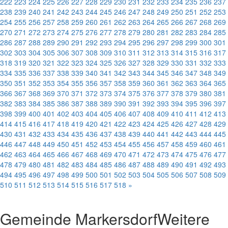
222
223
224
225
226
227
228
229
230
231
232
233
234
235
236
237
238
239
240
241
242
243
244
245
246
247
248
249
250
251
252
253
254
255
256
257
258
259
260
261
262
263
264
265
266
267
268
269
270
271
272
273
274
275
276
277
278
279
280
281
282
283
284
285
286
287
288
289
290
291
292
293
294
295
296
297
298
299
300
301
302
303
304
305
306
307
308
309
310
311
312
313
314
315
316
317
318
319
320
321
322
323
324
325
326
327
328
329
330
331
332
333
334
335
336
337
338
339
340
341
342
343
344
345
346
347
348
349
350
351
352
353
354
355
356
357
358
359
360
361
362
363
364
365
366
367
368
369
370
371
372
373
374
375
376
377
378
379
380
381
382
383
384
385
386
387
388
389
390
391
392
393
394
395
396
397
398
399
400
401
402
403
404
405
406
407
408
409
410
411
412
413
414
415
416
417
418
419
420
421
422
423
424
425
426
427
428
429
430
431
432
433
434
435
436
437
438
439
440
441
442
443
444
445
446
447
448
449
450
451
452
453
454
455
456
457
458
459
460
461
462
463
464
465
466
467
468
469
470
471
472
473
474
475
476
477
478
479
480
481
482
483
484
485
486
487
488
489
490
491
492
493
494
495
496
497
498
499
500
501
502
503
504
505
506
507
508
509
510
511
512
513
514
515
516
517
518
»
Gemeinde Markersdorf
Weitere