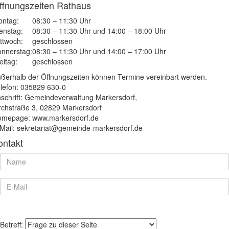
ffnungszeiten Rathaus
ntag:
08:30 – 11:30 Uhr
enstag:
08:30 – 11:30 Uhr und 14:00 – 18:00 Uhr
ttwoch:
geschlossen
nnerstag:
08:30 – 11:30 Uhr und 14:00 – 17:00 Uhr
eitag:
geschlossen
ßerhalb der Öffnungszeiten können Termine vereinbart werden.
lefon: 035829 630-0
schrift: Gemeindeverwaltung Markersdorf,
rchstraße 3, 02829 Markersdorf
mepage: www.markersdorf.de
Mail: sekretariat@gemeinde-markersdorf.de
ontakt
Betreff: