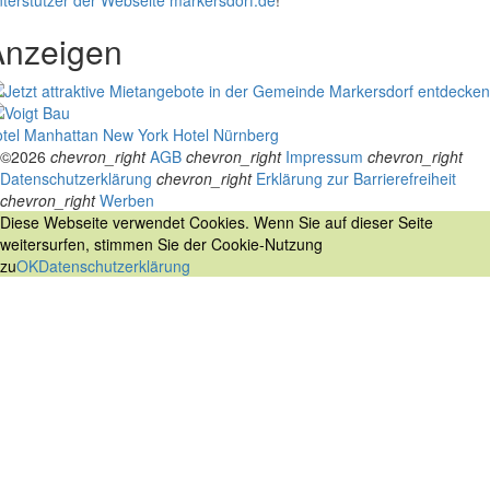
Anzeigen
tel Manhattan New York
Hotel Nürnberg
©2026
chevron_right
AGB
chevron_right
Impressum
chevron_right
Datenschutzerklärung
chevron_right
Erklärung zur Barrierefreiheit
chevron_right
Werben
Diese Webseite verwendet Cookies. Wenn Sie auf dieser Seite
weitersurfen, stimmen Sie der Cookie-Nutzung
zu
OK
Datenschutzerklärung