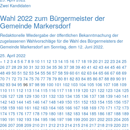
Zwei Kandidaten
Wahl 2022 zum Bürgermeister der
Gemeinde Markersdorf
Redaktionelle Wiedergabe der öffentlichen Bekanntmachung der
zugelassenen Wahlvorschläge für die Wahl des Bürgermeisters der
Gemeinde Markersdorf am Sonntag, dem 12. Juni 2022.
25. April 2022
«
1
2
3
4
5
6
7
8
9
10
11
12
13
14
15
16
17
18
19
20
21
22
23
24
25
26
27
28
29
30
31
32
33
34
35
36
37
38
39
40
41
42
43
44
45
46
47
48
49
50
51
52
53
54
55
56
57
58
59
60
61
62
63
64
65
66
67
68
69
70
71
72
73
74
75
76
77
78
79
80
81
82
83
84
85
86
87
88
89
90
91
92
93
94
95
96
97
98
99
100
101
102
103
104
105
106
107
108
109
110
111
112
113
114
115
116
117
118
119
120
121
122
123
124
125
126
127
128
129
130
131
132
133
134
135
136
137
138
139
140
141
142
143
144
145
146
147
148
149
150
151
152
153
154
155
156
157
158
159
160
161
162
163
164
165
166
167
168
169
170
171
172
173
174
175
176
177
178
179
180
181
182
183
184
185
186
187
188
189
190
191
192
193
194
195
196
197
198
199
200
201
202
203
204
205
206
207
208
209
210
211
212
213
214
215
216
217
218
219
220
221