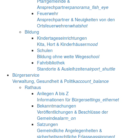
Pfarrgemeinde &
Ansprechpartner
panorama_fish_eye
Feuerwehr
Ansprechpartner & Neuigkeiten von den
Ortsfeuerwehren
whatshot
Bildung
Kindertageseinrichtungen
Kita, Hort & Kinderhäuser
mood
Schulen
Bildung ohne weite Wege
school
Fahrbibliothek
Standorte & Ausleihzeiten
airport_shuttle
Bürgerservice
Verwaltung, Gesundheit & Politik
account_balance
Rathaus
Anliegen A bis Z
Informationen für Bürger
settings_ethernet
Bekanntmachungen
Veröffentlichungen & Beschlüsse der
Gemeinde
alarm_on
Satzungen
Gemeindliche Angelegenheiten &
sicherheitsrechtliche Erlasse
assignment