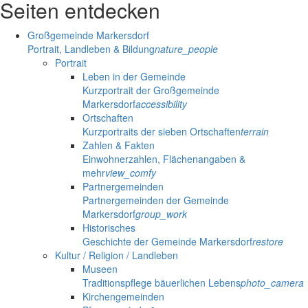
Seiten entdecken
Großgemeinde Markersdorf
Portrait, Landleben & Bildung
nature_people
Portrait
Leben in der Gemeinde
Kurzportrait der Großgemeinde
Markersdorf
accessibility
Ortschaften
Kurzportraits der sieben Ortschaften
terrain
Zahlen & Fakten
Einwohnerzahlen, Flächenangaben &
mehr
view_comfy
Partnergemeinden
Partnergemeinden der Gemeinde
Markersdorf
group_work
Historisches
Geschichte der Gemeinde Markersdorf
restore
Kultur / Religion / Landleben
Museen
Traditionspflege bäuerlichen Lebens
photo_camera
Kirchengemeinden