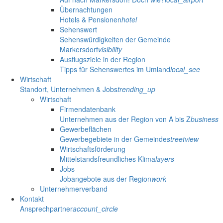
Übernachtungen
Hotels & Pensionen
hotel
Sehenswert
Sehenswürdigkeiten der Gemeinde
Markersdorf
visibility
Ausflugsziele in der Region
Tipps für Sehenswertes im Umland
local_see
Wirtschaft
Standort, Unternehmen & Jobs
trending_up
Wirtschaft
Firmendatenbank
Unternehmen aus der Region von A bis Z
business
Gewerbeflächen
Gewerbegebiete in der Gemeinde
streetview
Wirtschaftsförderung
Mittelstandsfreundliches Klima
layers
Jobs
Jobangebote aus der Region
work
Unternehmerverband
Kontakt
Ansprechpartner
account_circle