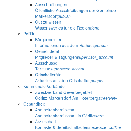
Ausschreibungen
Öffentliche Ausschreibungen der Gemeinde
Markersdorf
publish
Gut zu wissen
Wissenswertes für die Region
done
Politik
Bürgermeister
Informationen aus dem Rathaus
person
Gemeinderat
Mitglieder & Tagungen
supervisor_account
Ausschüsse
Termine
supervisor_account
Ortschaftsräte
Aktuelles aus den Ortschaften
people
Kommunale Verbände
Zweckverband Gewerbegebiet
Görlitz-Markersdorf Am Hoterberg
streetview
Gesundheit
Apothekenbereitschaft
Apothekenbereitschaft in Görlitz
store
Ärzteschaft
Kontakte & Bereitschaftsdienste
people_outline