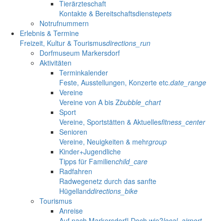
Tierärzteschaft
Kontakte & Bereitschaftsdienste
pets
Notrufnummern
Erlebnis & Termine
Freizeit, Kultur & Tourismus
directions_run
Dorfmuseum Markersdorf
Aktivitäten
Terminkalender
Feste, Ausstellungen, Konzerte etc.
date_range
Vereine
Vereine von A bis Z
bubble_chart
Sport
Vereine, Sportstätten & Aktuelles
fitness_center
Senioren
Vereine, Neuigkeiten & mehr
group
Kinder+Jugendliche
Tipps für Familien
child_care
Radfahren
Radwegenetz durch das sanfte
Hügelland
directions_bike
Tourismus
Anreise
Auf nach Markersdorf! Doch wie?
local_airport