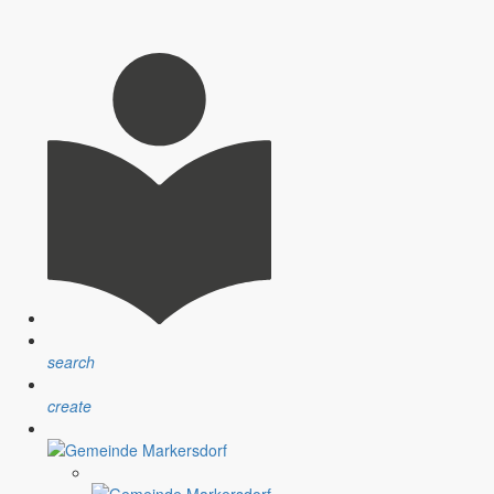
statten Sie mir heute bitte ein paar ganz persönliche Worte. Ich
das Jahrhunderthochwasser, die anderen sprechen über die
0 gemeint.
 Bürgern immer wieder feststellen, dass nur sehr wenige Menschen
search
create
 Südafrika kann nicht darüber hinweg täuschen, dass es in unserem