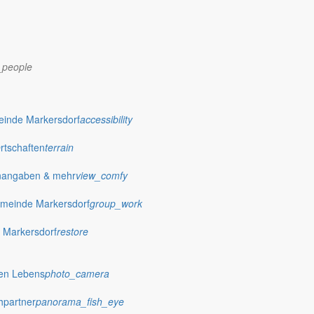
_people
dorf.de
einde Markersdorf
accessibility
Ortschaften
terrain
nangaben & mehr
view_comfy
meinde Markersdorf
group_work
 Markersdorf
restore
hen Lebens
photo_camera
hpartner
panorama_fish_eye