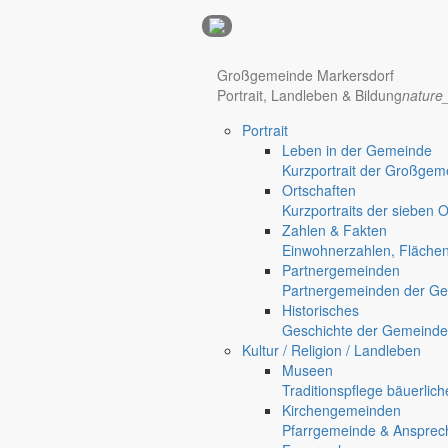
Anzeigen
Großgemeinde Markersdorf
Hotel Manhattan New York
Hotel Nürnberg
Portrait, Landleben & Bildung
nature
Portrait
Regional werben auf markersdorf.de!
anzeigen@gemeinde-markers
Leben in der Gemeinde
Kurzportrait der Großgem
Home
Ortschaften
chevron_right
Bürgerservice
Kurzportraits der sieben 
chevron_right
Rathaus
Zahlen & Fakten
Markersdorf
Einwohnerzahlen, Fläche
Deutsch-Paulsdorf
Partnergemeinden
Holtendorf
Partnergemeinden der Ge
Gersdorf
Historisches
Geschichte der Gemeinde
Friedersdorf
Kultur / Religion / Landleben
Pfaffendorf
Museen
Jauernick-Buschbach
Traditionspflege bäuerlic
Kirchengemeinden
Rathaus
Pfarrgemeinde & Ansprec