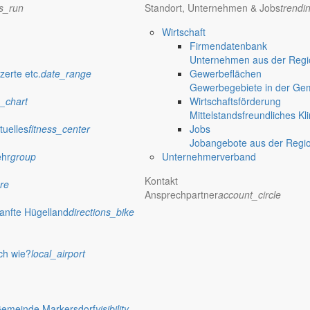
ns_run
Standort, Unternehmen & Jobs
trendi
Öffentliche Ausschreibungen de
Wirtschaft
Markersdorf
Firmendatenbank
Unternehmen aus der Regio
zerte etc.
date_range
Gewerbeflächen
verwaltung Markersdorf
Gewerbegebiete in der Ge
_chart
Wirtschaftsförderung
Mittelstandsfreundliches Kl
tuelles
fitness_center
Jobs
Jobangebote aus der Regi
ehr
group
Unternehmerverband
Kontakt
re
Ansprechpartner
account_circle
anfte Hügelland
directions_bike
ch wie?
local_airport
 Rathaus
Gemeinde Markersdorf
visibility