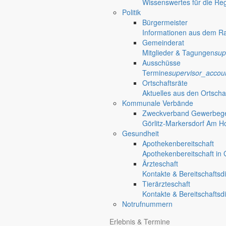
Wissenswertes für die Re
Politik
Bürgermeister
Informationen aus dem R
Gemeinderat
Mitglieder & Tagungen
sup
Ausschüsse
Termine
supervisor_accou
Ortschaftsräte
Aktuelles aus den Ortscha
Kommunale Verbände
Zweckverband Gewerbege
Görlitz-Markersdorf Am H
Gesundheit
Apothekenbereitschaft
Apothekenbereitschaft in G
Ärzteschaft
Kontakte & Bereitschaftsd
Tierärzteschaft
Kontakte & Bereitschaftsd
Notrufnummern
Erlebnis & Termine