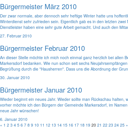
Bürgermeister März 2010
Der zwar normale, aber dennoch sehr heftige Winter hatte uns hoffent
Winterdienst sehr zufrieden sein. Eigentlich gab es in den letzten z
Dienstleister haben eine sehr gute Arbeit gemacht. Und auch den Mit
27. Februar 2010
Bürgermeister Februar 2010
An dieser Stelle möchte ich mich noch einmal ganz herzlich bei all
Markersdorf bedanken. Wie nun schon seit sechs Neujahrsempfängen w
Begrüßung durch die "Hausherren". Dass uns die Abordnung der Grund
30. Januar 2010
Bürgermeister Januar 2010
Wieder beginnt ein neues Jahr. Wieder sollte man Rückschau halten, w
vorher möchte ich den Bürgern der Gemeinde Markersdorf, im Namen de
neue Jahr wünschen!
6. Januar 2010
«
1
2
3
4
5
6
7
8
9
10
11
12
13
14
15
16
17
18
19
20
21
22
23
24
25
»