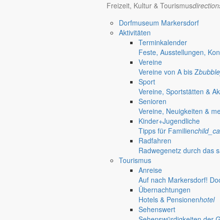
Freizeit, Kultur & Tourismus
directio
Dorfmuseum Markersdorf
Aktivitäten
Terminkalender
Feste, Ausstellungen, Kon
Öffnungszeiten Rathaus
Gemeinde
Vereine
Vereine von A bis Z
bubble
Montag:
08:30 – 11:30 Uhr
Sport
Dienstag:
08:30 – 11:30 Uhr und 14:00 – 18:00 Uhr
Vereine, Sportstätten & Ak
Mittwoch:
geschlossen
Senioren
Donnerstag:
08:30 – 11:30 Uhr und 14:00 – 17:00 Uhr
Vereine, Neuigkeiten & m
Freitag:
geschlossen
Kinder+Jugendliche
Außerhalb der Öffnungszeiten können Termine vereinbart werden.
Tipps für Familien
child_ca
Telefon: 035829 630-0
Radfahren
Anschrift: Gemeindeverwaltung Markersdorf,
Radwegenetz durch das s
Kirchstraße 3, 02829 Markersdorf
Tourismus
Homepage: www.markersdorf.de
Anreise
E-Mail: sekretariat@gemeinde-markersdorf.de
Auf nach Markersdorf! Do
Übernachtungen
Bürgermeister
Aktuelles aus dem
Hotels & Pensionen
hotel
Sehenswert
Sehenswürdigkeiten der 