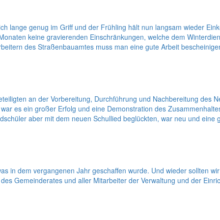
lich lange genug im Griff und der Frühling hält nun langsam wieder Ei
wei Monaten keine gravierenden Einschränkungen, welche dem Winterdie
arbeitern des Straßenbauamtes muss man eine gute Arbeit bescheinigen
en Beteiligten an der Vorbereitung, Durchführung und Nachbereitung 
ar es ein großer Erfolg und eine Demonstration des Zusammenhaltes. 
schüler aber mit dem neuen Schullied beglückten, war neu und eine 
as in dem vergangenen Jahr geschaffen wurde. Und wieder sollten wir 
s Gemeinderates und aller Mitarbeiter der Verwaltung und der Einric