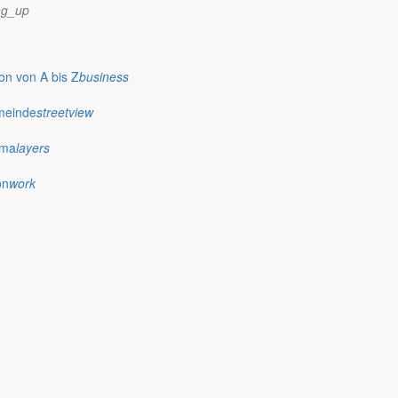
ng_up
r Gemeinde
n von A bis Z
business
meinde
streetview
ima
layers
on
work