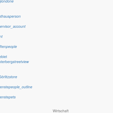
gion
done
athaus
person
ervisor_account
nt
ften
people
biet
oterberg
streetview
örlitz
store
ienste
people_outline
ienste
pets
Ausschreibungen
Wirtschaft