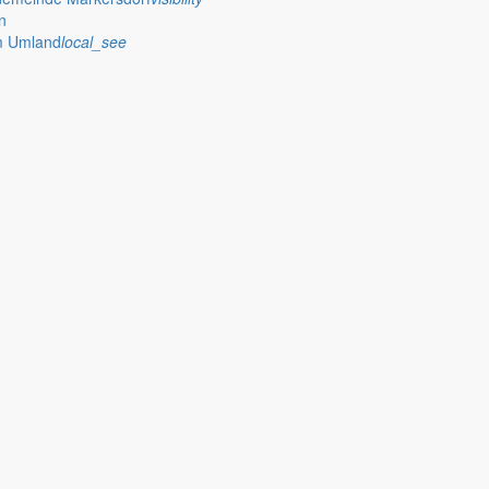
n
im Umland
local_see
 stellt das Rathaus Markersdorf viele Informationen online bereit. A
on Veröffentlichungen, die amtlich im “Schöpsboten – Dorfzeitung & Amt
dorfer Kirchtürme hinaus und Belange der Region und des Lebens im lä
och aufgenommen werden sollte!
publish
achungen
Ausschreibungen
iedergabe amtlicher
Öffentliche Ausschreibungen de