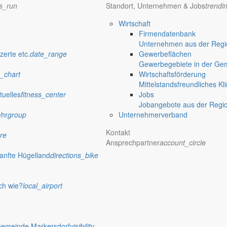
ns_run
Standort, Unternehmen & Jobs
trendi
Wirtschaft
Firmendatenbank
Unternehmen aus der Regio
zerte etc.
date_range
Gewerbeflächen
Gewerbegebiete in der Ge
_chart
Wirtschaftsförderung
Mittelstandsfreundliches Kl
tuelles
fitness_center
Jobs
Jobangebote aus der Regi
ehr
group
Unternehmerverband
Kontakt
re
Ansprechpartner
account_circle
anfte Hügelland
directions_bike
ch wie?
local_airport
Gemeinde Markersdorf
visibility