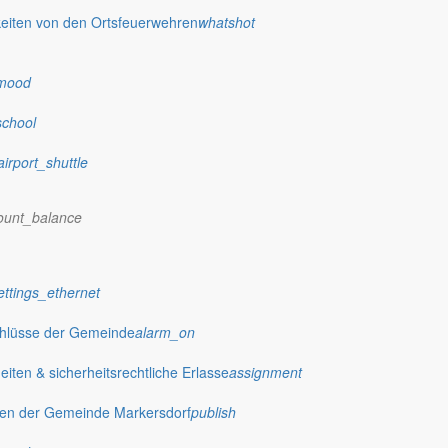
eiten von den Ortsfeuerwehren
whatshot
mood
school
airport_shuttle
ount_balance
ettings_ethernet
chlüsse der Gemeinde
alarm_on
ten & sicherheitsrechtliche Erlasse
assignment
gen der Gemeinde Markersdorf
publish