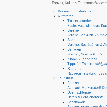
Freizeit, Kultur & Tourismus
directio
Dorfmuseum Markersdorf
Aktivitäten
Terminkalender
Feste, Ausstellungen, Kon
Vereine
Vereine von A bis Z
bubble
Sport
Vereine, Sportstätten & Ak
Senioren
Vereine, Neuigkeiten & m
Kinder+Jugendliche
Tipps für Familien
child_ca
Radfahren
Radwegenetz durch das s
Tourismus
Anreise
Auf nach Markersdorf! Do
Übernachtungen
Hotels & Pensionen
hotel
Sehenswert
Sehenswürdigkeiten der 