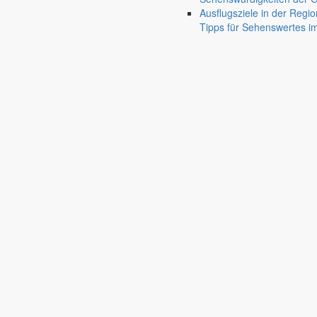
Ausflugsziele in der Regio
Tipps für Sehenswertes 
Jauernick-Buschbach
Rathaus
Informationen aus dem Rathaus
Früher musste man wegen jeder Angelegenheit “uff de Gemeende”, heute
unterschiedlichen Anliegen finden Sie hier ebenso wie die Wiedergabe v
In der Rubrik “Rathaus” geht der Blick etwas weiter über die Markers
Reichen Sie gern Vorschläge ein, was unter “Anliegen von A bis Z” n
settings_ethernet
alarm_on
Anliegen A bis Z
Bekanntm
Bürgerinformationen, Dokumente & mehr
Redaktionelle W