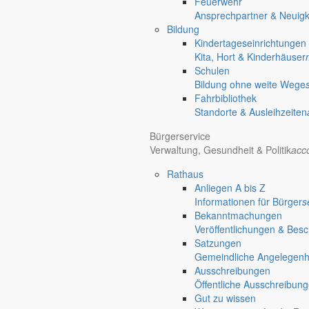
Feuerwehr
Ansprechpartner & Neuigk
Bildung
Kindertageseinrichtungen
Kita, Hort & Kinderhäuser
Schulen
Bildung ohne weite Wege
Fahrbibliothek
Standorte & Ausleihzeiten
Bürgerservice
Verwaltung, Gesundheit & Politik
acc
Rathaus
Anliegen A bis Z
Informationen für Bürger
s
Bekanntmachungen
Veröffentlichungen & Bes
Satzungen
Gemeindliche Angelegenhei
Ausschreibungen
Öffentliche Ausschreibun
Gut zu wissen