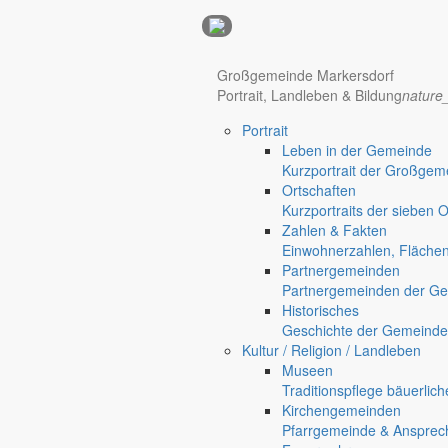
Anzeigen
Großgemeinde Markersdorf
Portrait, Landleben & Bildung
nature
Hotel Manhattan New York
Hotel Nürnberg
Portrait
Regional werben auf markersdorf.de!
anzeigen@gemeinde-markers
Leben in der Gemeinde
Kurzportrait der Großgem
Home
Ortschaften
chevron_right
Bürgerservice
Kurzportraits der sieben 
chevron_right
Rathaus
Zahlen & Fakten
Markersdorf
Einwohnerzahlen, Fläche
Deutsch-Paulsdorf
Partnergemeinden
Holtendorf
Partnergemeinden der Ge
Gersdorf
Historisches
Geschichte der Gemeinde
Friedersdorf
Kultur / Religion / Landleben
Pfaffendorf
Museen
Traditionspflege bäuerlic
Kirchengemeinden
Pfarrgemeinde & Ansprec