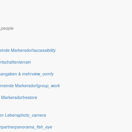
_people
dorf.de
einde Markersdorf
accessibility
Ortschaften
terrain
nangaben & mehr
view_comfy
meinde Markersdorf
group_work
 Markersdorf
restore
hen Lebens
photo_camera
hpartner
panorama_fish_eye