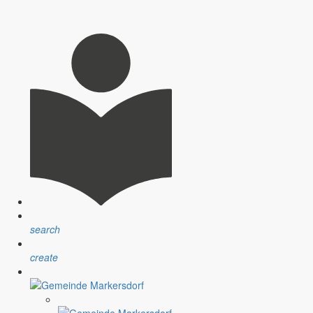
nsprechpartner, Öffnungszeiten und Informationen zu
sblatt” erfolgt sind.
ndlichen Raum werden aufgegriffen.
search
create
assignment
Satzungen
r Gemeinde
Verfahrensvorschriften und Gebühren