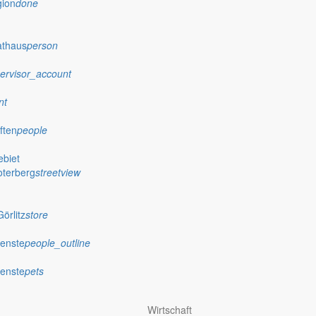
gion
done
athaus
person
ervisor_account
nt
ften
people
biet
oterberg
streetview
örlitz
store
ienste
people_outline
ienste
pets
Wirtschaft