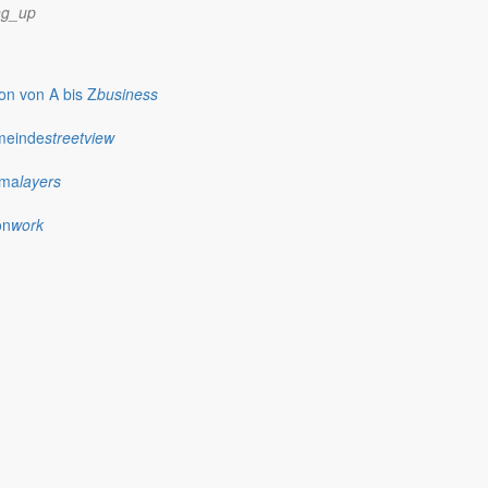
ng_up
n von A bis Z
business
meinde
streetview
ima
layers
on
work