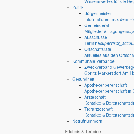
Wissenswertes für die Re
Politik
Bürgermeister
Informationen aus dem R
Gemeinderat
Mitglieder & Tagungen
sup
Ausschüsse
Termine
supervisor_accou
Ortschaftsräte
Aktuelles aus den Ortscha
Kommunale Verbände
Zweckverband Gewerbege
Görlitz-Markersdorf Am H
Gesundheit
Apothekenbereitschaft
Apothekenbereitschaft in G
Ärzteschaft
Kontakte & Bereitschaftsd
Tierärzteschaft
Kontakte & Bereitschaftsd
Notrufnummern
Erlebnis & Termine