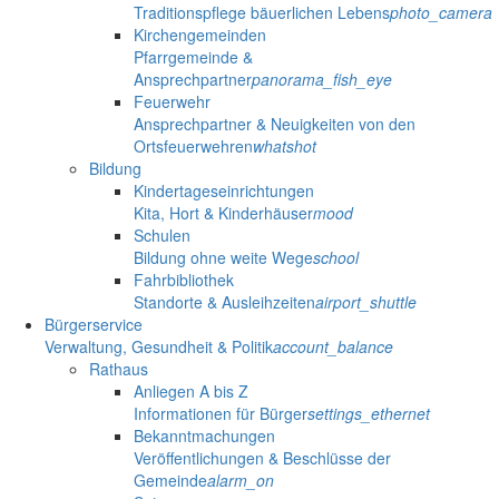
Traditionspflege bäuerlichen Lebens
photo_camera
Kirchengemeinden
Pfarrgemeinde &
Ansprechpartner
panorama_fish_eye
Feuerwehr
Ansprechpartner & Neuigkeiten von den
Ortsfeuerwehren
whatshot
Bildung
Kindertageseinrichtungen
Kita, Hort & Kinderhäuser
mood
Schulen
Bildung ohne weite Wege
school
Fahrbibliothek
Standorte & Ausleihzeiten
airport_shuttle
Bürgerservice
Verwaltung, Gesundheit & Politik
account_balance
Rathaus
Anliegen A bis Z
Informationen für Bürger
settings_ethernet
Bekanntmachungen
Veröffentlichungen & Beschlüsse der
Gemeinde
alarm_on