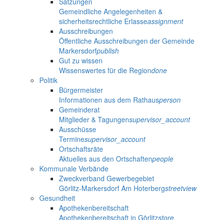
Satzungen
Gemeindliche Angelegenheiten &
sicherheitsrechtliche Erlasse
assignment
Ausschreibungen
Öffentliche Ausschreibungen der Gemeinde
Markersdorf
publish
Gut zu wissen
Wissenswertes für die Region
done
Politik
Bürgermeister
Informationen aus dem Rathaus
person
Gemeinderat
Mitglieder & Tagungen
supervisor_account
Ausschüsse
Termine
supervisor_account
Ortschaftsräte
Aktuelles aus den Ortschaften
people
Kommunale Verbände
Zweckverband Gewerbegebiet
Görlitz-Markersdorf Am Hoterberg
streetview
Gesundheit
Apothekenbereitschaft
Apothekenbereitschaft in Görlitz
store