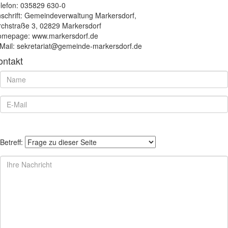
lefon: 035829 630-0
schrift: Gemeindeverwaltung Markersdorf,
rchstraße 3, 02829 Markersdorf
mepage: www.markersdorf.de
Mail: sekretariat@gemeinde-markersdorf.de
ontakt
Betreff: