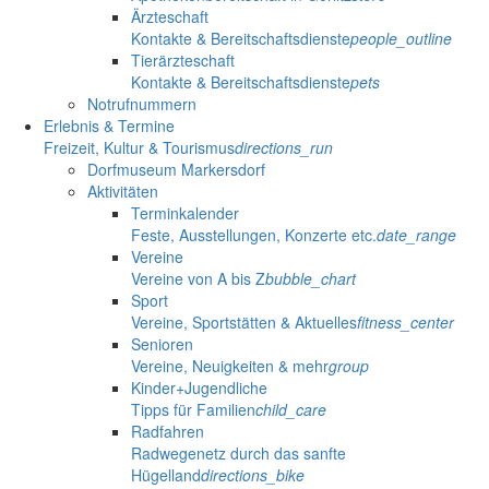
Ärzteschaft
Kontakte & Bereitschaftsdienste
people_outline
Tierärzteschaft
Kontakte & Bereitschaftsdienste
pets
Notrufnummern
Erlebnis & Termine
Freizeit, Kultur & Tourismus
directions_run
Dorfmuseum Markersdorf
Aktivitäten
Terminkalender
Feste, Ausstellungen, Konzerte etc.
date_range
Vereine
Vereine von A bis Z
bubble_chart
Sport
Vereine, Sportstätten & Aktuelles
fitness_center
Senioren
Vereine, Neuigkeiten & mehr
group
Kinder+Jugendliche
Tipps für Familien
child_care
Radfahren
Radwegenetz durch das sanfte
Hügelland
directions_bike