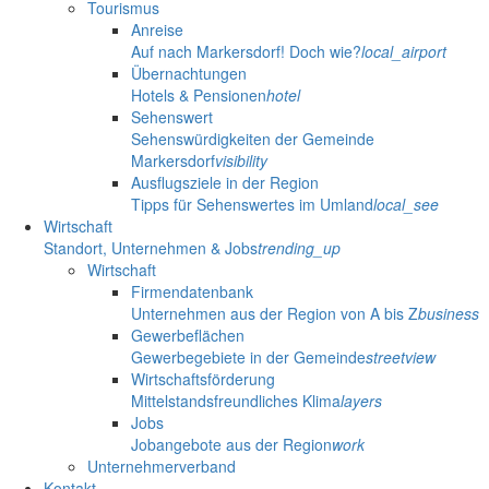
Tourismus
Anreise
Auf nach Markersdorf! Doch wie?
local_airport
Übernachtungen
Hotels & Pensionen
hotel
Sehenswert
Sehenswürdigkeiten der Gemeinde
Markersdorf
visibility
Ausflugsziele in der Region
Tipps für Sehenswertes im Umland
local_see
Wirtschaft
Standort, Unternehmen & Jobs
trending_up
Wirtschaft
Firmendatenbank
Unternehmen aus der Region von A bis Z
business
Gewerbeflächen
Gewerbegebiete in der Gemeinde
streetview
Wirtschaftsförderung
Mittelstandsfreundliches Klima
layers
Jobs
Jobangebote aus der Region
work
Unternehmerverband
Kontakt