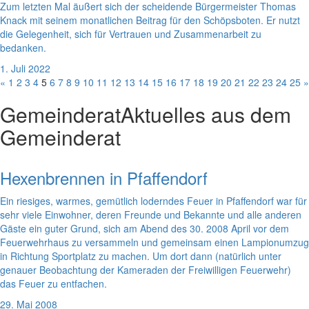
Zum letzten Mal äußert sich der scheidende Bürgermeister Thomas
Knack mit seinem monatlichen Beitrag für den Schöpsboten. Er nutzt
die Gelegenheit, sich für Vertrauen und Zusammenarbeit zu
bedanken.
1. Juli 2022
«
1
2
3
4
5
6
7
8
9
10
11
12
13
14
15
16
17
18
19
20
21
22
23
24
25
»
Gemeinderat
Aktuelles aus dem
Gemeinderat
Hexenbrennen in Pfaffendorf
Ein riesiges, warmes, gemütlich loderndes Feuer in Pfaffendorf war für
sehr viele Einwohner, deren Freunde und Bekannte und alle anderen
Gäste ein guter Grund, sich am Abend des 30. 2008 April vor dem
Feuerwehrhaus zu versammeln und gemeinsam einen Lampionumzug
in Richtung Sportplatz zu machen. Um dort dann (natürlich unter
genauer Beobachtung der Kameraden der Freiwilligen Feuerwehr)
das Feuer zu entfachen.
29. Mai 2008