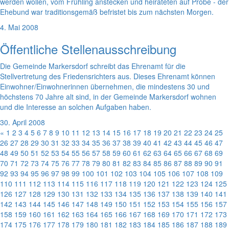
werden wollen, vom Frühling anstecken und heirateten auf Probe - der
Ehebund war traditionsgemäß befristet bis zum nächsten Morgen.
4. Mai 2008
Öffentliche Stellenausschreibung
Die Gemeinde Markersdorf schreibt das Ehrenamt für die
Stellvertretung des Friedensrichters aus. Dieses Ehrenamt können
Einwohner/Einwohnerinnen übernehmen, die mindestens 30 und
höchstens 70 Jahre alt sind, in der Gemeinde Markersdorf wohnen
und die Interesse an solchen Aufgaben haben.
30. April 2008
«
1
2
3
4
5
6
7
8
9
10
11
12
13
14
15
16
17
18
19
20
21
22
23
24
25
26
27
28
29
30
31
32
33
34
35
36
37
38
39
40
41
42
43
44
45
46
47
48
49
50
51
52
53
54
55
56
57
58
59
60
61
62
63
64
65
66
67
68
69
70
71
72
73
74
75
76
77
78
79
80
81
82
83
84
85
86
87
88
89
90
91
92
93
94
95
96
97
98
99
100
101
102
103
104
105
106
107
108
109
110
111
112
113
114
115
116
117
118
119
120
121
122
123
124
125
126
127
128
129
130
131
132
133
134
135
136
137
138
139
140
141
142
143
144
145
146
147
148
149
150
151
152
153
154
155
156
157
158
159
160
161
162
163
164
165
166
167
168
169
170
171
172
173
174
175
176
177
178
179
180
181
182
183
184
185
186
187
188
189