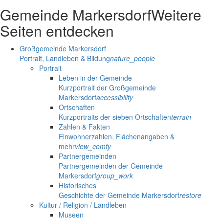
Gemeinde Markersdorf
Weitere
Seiten entdecken
Großgemeinde Markersdorf
Portrait, Landleben & Bildung
nature_people
Portrait
Leben in der Gemeinde
Kurzportrait der Großgemeinde
Markersdorf
accessibility
Ortschaften
Kurzportraits der sieben Ortschaften
terrain
Zahlen & Fakten
Einwohnerzahlen, Flächenangaben &
mehr
view_comfy
Partnergemeinden
Partnergemeinden der Gemeinde
Markersdorf
group_work
Historisches
Geschichte der Gemeinde Markersdorf
restore
Kultur / Religion / Landleben
Museen