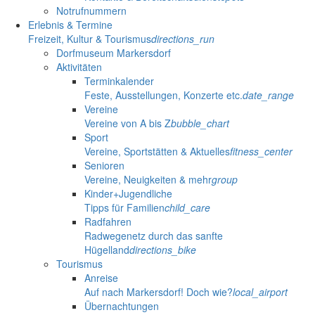
Notrufnummern
Erlebnis & Termine
Freizeit, Kultur & Tourismus
directions_run
Dorfmuseum Markersdorf
Aktivitäten
Terminkalender
Feste, Ausstellungen, Konzerte etc.
date_range
Vereine
Vereine von A bis Z
bubble_chart
Sport
Vereine, Sportstätten & Aktuelles
fitness_center
Senioren
Vereine, Neuigkeiten & mehr
group
Kinder+Jugendliche
Tipps für Familien
child_care
Radfahren
Radwegenetz durch das sanfte
Hügelland
directions_bike
Tourismus
Anreise
Auf nach Markersdorf! Doch wie?
local_airport
Übernachtungen