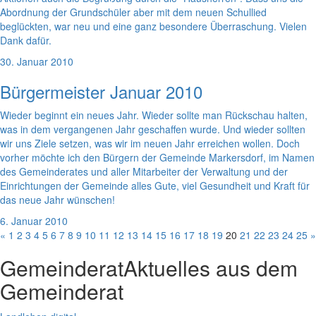
Abordnung der Grundschüler aber mit dem neuen Schullied
beglückten, war neu und eine ganz besondere Überraschung. Vielen
Dank dafür.
30. Januar 2010
Bürgermeister Januar 2010
Wieder beginnt ein neues Jahr. Wieder sollte man Rückschau halten,
was in dem vergangenen Jahr geschaffen wurde. Und wieder sollten
wir uns Ziele setzen, was wir im neuen Jahr erreichen wollen. Doch
vorher möchte ich den Bürgern der Gemeinde Markersdorf, im Namen
des Gemeinderates und aller Mitarbeiter der Verwaltung und der
Einrichtungen der Gemeinde alles Gute, viel Gesundheit und Kraft für
das neue Jahr wünschen!
6. Januar 2010
«
1
2
3
4
5
6
7
8
9
10
11
12
13
14
15
16
17
18
19
20
21
22
23
24
25
»
Gemeinderat
Aktuelles aus dem
Gemeinderat