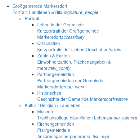
Großgemeinde Markersdorf
Portrait, Landleben & Bildung
nature_people
Portrait
Leben in der Gemeinde
Kurzportrait der Großgemeinde
Markersdorf
accessibility
Ortschaften
Kurzportraits der sieben Ortschaften
terrain
Zahlen & Fakten
Einwohnerzahlen, Flächenangaben &
mehr
view_comfy
Partnergemeinden
Partnergemeinden der Gemeinde
Markersdorf
group_work
Historisches
Geschichte der Gemeinde Markersdorf
restore
Kultur / Religion / Landleben
Museen
Traditionspflege bäuerlichen Lebens
photo_camera
Kirchengemeinden
Pfarrgemeinde &
Ansprechpartner
panorama_fish_eye