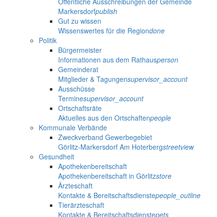
Öffentliche Ausschreibungen der Gemeinde
Markersdorf
publish
Gut zu wissen
Wissenswertes für die Region
done
Politik
Bürgermeister
Informationen aus dem Rathaus
person
Gemeinderat
Mitglieder & Tagungen
supervisor_account
Ausschüsse
Termine
supervisor_account
Ortschaftsräte
Aktuelles aus den Ortschaften
people
Kommunale Verbände
Zweckverband Gewerbegebiet
Görlitz-Markersdorf Am Hoterberg
streetview
Gesundheit
Apothekenbereitschaft
Apothekenbereitschaft in Görlitz
store
Ärzteschaft
Kontakte & Bereitschaftsdienste
people_outline
Tierärzteschaft
Kontakte & Bereitschaftsdienste
pets