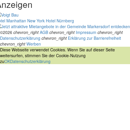
Anzeigen
tel Manhattan New York
Hotel Nürnberg
©2026
chevron_right
AGB
chevron_right
Impressum
chevron_right
Datenschutzerklärung
chevron_right
Erklärung zur Barrierefreiheit
chevron_right
Werben
Diese Webseite verwendet Cookies. Wenn Sie auf dieser Seite
weitersurfen, stimmen Sie der Cookie-Nutzung
zu
OK
Datenschutzerklärung