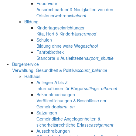
Feuerwehr
Ansprechpartner & Neuigkeiten von den
Ortsfeuerwehren
whatshot
Bildung
Kindertageseinrichtungen
Kita, Hort & Kinderhäuser
mood
Schulen
Bildung ohne weite Wege
school
Fahrbibliothek
Standorte & Ausleihzeiten
airport_shuttle
Bürgerservice
Verwaltung, Gesundheit & Politik
account_balance
Rathaus
Anliegen A bis Z
Informationen für Bürger
settings_ethernet
Bekanntmachungen
Veröffentlichungen & Beschlüsse der
Gemeinde
alarm_on
Satzungen
Gemeindliche Angelegenheiten &
sicherheitsrechtliche Erlasse
assignment
Ausschreibungen