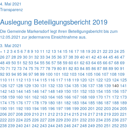
4. Mai 2021
Transparenz
Auslegung Beteiligungsbericht 2019
Die Gemeinde Markersdorf legt ihren Beteiligungsbericht bis zum
12.05.2021 zur jedermanns Einsichtnahme aus.
3. Mai 2021
«
1
2
3
4
5
6
7
8
9
10
11
12
13
14
15
16
17
18
19
20
21
22
23
24
25
26
27
28
29
30
31
32
33
34
35
36
37
38
39
40
41
42
43
44
45
46
47
48
49
50
51
52
53
54
55
56
57
58
59
60
61
62
63
64
65
66
67
68
69
70
71
72
73
74
75
76
77
78
79
80
81
82
83
84
85
86
87
88
89
90
91
92
93
94
95
96
97
98
99
100
101
102
103
104
105
106
107
108
109
110
111
112
113
114
115
116
117
118
119
120
121
122
123
124
125
126
127
128
129
130
131
132
133
134
135
136
137
138
139
140
141
142
143
144
145
146
147
148
149
150
151
152
153
154
155
156
157
158
159
160
161
162
163
164
165
166
167
168
169
170
171
172
173
174
175
176
177
178
179
180
181
182
183
184
185
186
187
188
189
190
191
192
193
194
195
196
197
198
199
200
201
202
203
204
205
206
207
208
209
210
211
212
213
214
215
216
217
218
219
220
221
222
223
224
225
226
227
228
229
230
231
232
233
234
235
236
237
238
239
240
241
242
243
244
245
246
247
248
249
250
251
252
253