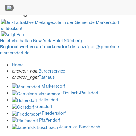
Anzeigen
Hotel Manhattan New York
Hotel Nürnberg
Regional werben auf markersdorf.de!
anzeigen@gemeinde-
markersdorf.de
Home
chevron_right
Bürgerservice
chevron_right
Rathaus
Markersdorf
Deutsch-Paulsdorf
Holtendorf
Gersdorf
Friedersdorf
Pfaffendorf
Jauernick-Buschbach