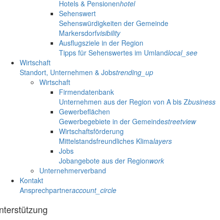
Hotels & Pensionen
hotel
Sehenswert
Sehenswürdigkeiten der Gemeinde
Markersdorf
visibility
Ausflugsziele in der Region
Tipps für Sehenswertes im Umland
local_see
Wirtschaft
Standort, Unternehmen & Jobs
trending_up
Wirtschaft
Firmendatenbank
Unternehmen aus der Region von A bis Z
business
Gewerbeflächen
Gewerbegebiete in der Gemeinde
streetview
Wirtschaftsförderung
Mittelstandsfreundliches Klima
layers
Jobs
Jobangebote aus der Region
work
Unternehmerverband
Kontakt
Ansprechpartner
account_circle
nterstützung