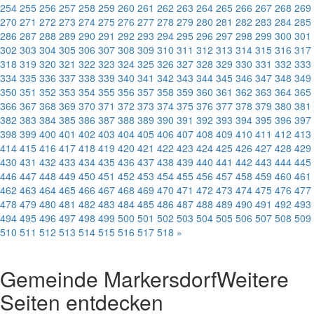
254
255
256
257
258
259
260
261
262
263
264
265
266
267
268
269
270
271
272
273
274
275
276
277
278
279
280
281
282
283
284
285
286
287
288
289
290
291
292
293
294
295
296
297
298
299
300
301
302
303
304
305
306
307
308
309
310
311
312
313
314
315
316
317
318
319
320
321
322
323
324
325
326
327
328
329
330
331
332
333
334
335
336
337
338
339
340
341
342
343
344
345
346
347
348
349
350
351
352
353
354
355
356
357
358
359
360
361
362
363
364
365
366
367
368
369
370
371
372
373
374
375
376
377
378
379
380
381
382
383
384
385
386
387
388
389
390
391
392
393
394
395
396
397
398
399
400
401
402
403
404
405
406
407
408
409
410
411
412
413
414
415
416
417
418
419
420
421
422
423
424
425
426
427
428
429
430
431
432
433
434
435
436
437
438
439
440
441
442
443
444
445
446
447
448
449
450
451
452
453
454
455
456
457
458
459
460
461
462
463
464
465
466
467
468
469
470
471
472
473
474
475
476
477
478
479
480
481
482
483
484
485
486
487
488
489
490
491
492
493
494
495
496
497
498
499
500
501
502
503
504
505
506
507
508
509
510
511
512
513
514
515
516
517
518
»
Gemeinde Markersdorf
Weitere
Seiten entdecken