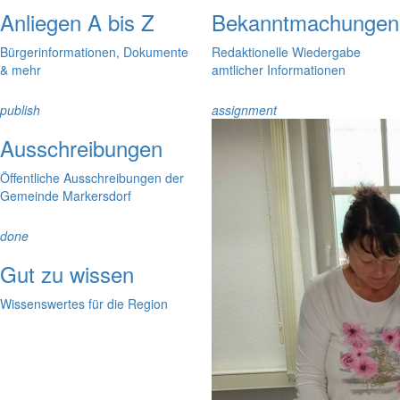
Anliegen A bis Z
Bekanntmachungen
Bürgerinformationen, Dokumente
Redaktionelle Wiedergabe
& mehr
amtlicher Informationen
publish
assignment
Ausschreibungen
Öffentliche Ausschreibungen der
Gemeinde Markersdorf
done
Gut zu wissen
Wissenswertes für die Region